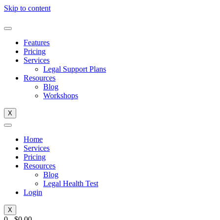
Skip to content
Features
Pricing
Services
Legal Support Plans
Resources
Blog
Workshops
X
Home
Services
Pricing
Resources
Blog
Legal Health Test
Login
X
0
-
$
0.00