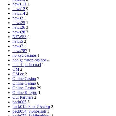
news111
1
news12
9
news14
2
news2
1
news25
1
news26
3
news28
7
NEWS3
2
news5
2
news7
1
news787
1
no kyc casinos
1
non gamstop casinos
4
notariapacheco.cl
1
OM
2
OM cc
2
Online Casino
7
Online Casino
6
Online Casino
29
Online Kasyno
1
Our Partners
2
pack005
5
pack012_8nqa70vz0rp
2
pack054_vj6nbsisoh
1
pack073_1hf4hwtbhpu
1