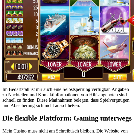
Im Bedarfsfall ist mir auch eine Selbstsperrung verfügbar. Angaben
zu Nachteilen und Kontaktinformationen von Hilfsangeboten sind
schnell zu finden. Diese Maßnahmen belegen, dass Spielvergnügen
und Absicherung sich nicht ausschließen.
Die flexible Plattform: Gaming unterwegs
Mein Casino muss nicht am Schreibtisch bleiben. Die Website von