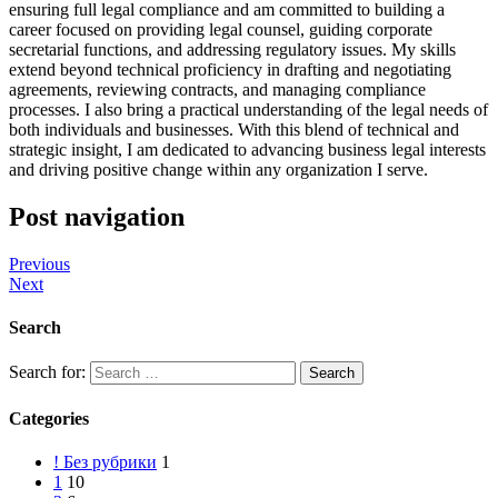
ensuring full legal compliance and am committed to building a
career focused on providing legal counsel, guiding corporate
secretarial functions, and addressing regulatory issues. My skills
extend beyond technical proficiency in drafting and negotiating
agreements, reviewing contracts, and managing compliance
processes. I also bring a practical understanding of the legal needs of
both individuals and businesses. With this blend of technical and
strategic insight, I am dedicated to advancing business legal interests
and driving positive change within any organization I serve.
Post navigation
Previous
Next
Search
Search for:
Categories
! Без рубрики
1
1
10