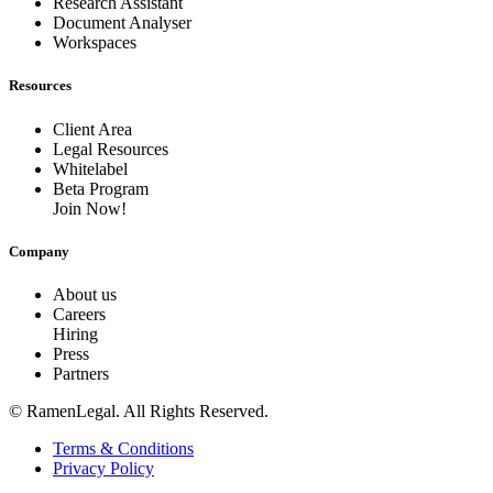
Research Assistant
Document Analyser
Workspaces
Resources
Client Area
Legal Resources
Whitelabel
Beta Program
Join Now!
Company
About us
Careers
Hiring
Press
Partners
© RamenLegal. All Rights Reserved.
Terms & Conditions
Privacy Policy