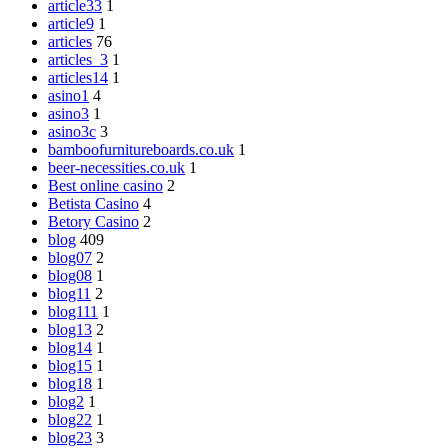
article33
1
article9
1
articles
76
articles_3
1
articles14
1
asino1
4
asino3
1
asino3c
3
bamboofurnitureboards.co.uk
1
beer-necessities.co.uk
1
Best online casino
2
Betista Casino
4
Betory Casino
2
blog
409
blog07
2
blog08
1
blog11
2
blog111
1
blog13
2
blog14
1
blog15
1
blog18
1
blog2
1
blog22
1
blog23
3