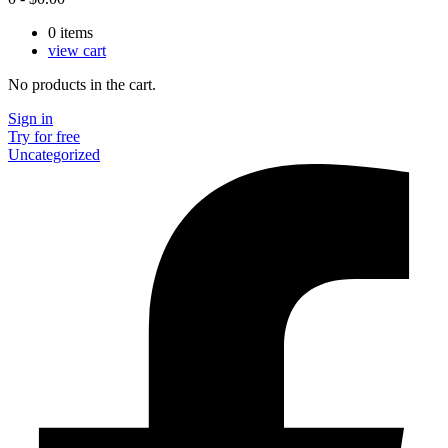
0
items
view cart
No products in the cart.
Sign in
Try for free
Uncategorized