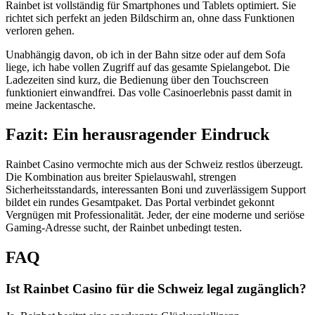
Rainbet ist vollständig für Smartphones und Tablets optimiert. Sie
richtet sich perfekt an jeden Bildschirm an, ohne dass Funktionen
verloren gehen.
Unabhängig davon, ob ich in der Bahn sitze oder auf dem Sofa
liege, ich habe vollen Zugriff auf das gesamte Spielangebot. Die
Ladezeiten sind kurz, die Bedienung über den Touchscreen
funktioniert einwandfrei. Das volle Casinoerlebnis passt damit in
meine Jackentasche.
Fazit: Ein herausragender Eindruck
Rainbet Casino vermochte mich aus der Schweiz restlos überzeugt.
Die Kombination aus breiter Spielauswahl, strengen
Sicherheitsstandards, interessanten Boni und zuverlässigem Support
bildet ein rundes Gesamtpaket. Das Portal verbindet gekonnt
Vergnügen mit Professionalität. Jeder, der eine moderne und seriöse
Gaming-Adresse sucht, der Rainbet unbedingt testen.
FAQ
Ist Rainbet Casino für die Schweiz legal zugänglich?