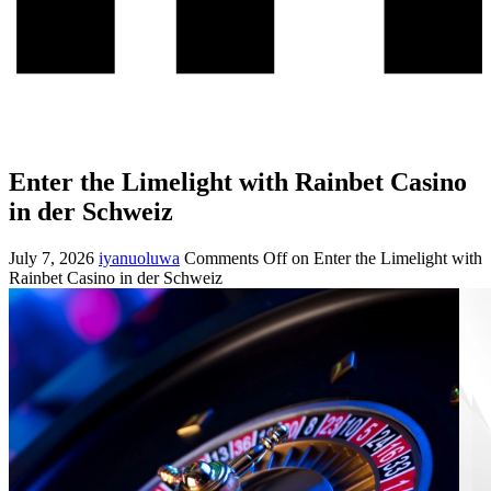
Enter the Limelight with Rainbet Casino
in der Schweiz
July 7, 2026
iyanuoluwa
Comments Off
on Enter the Limelight with
Rainbet Casino in der Schweiz