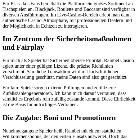
Für Klassiker-Fans bereithält die Plattform ein großes Sortiment an
Tischspielen an. Blackjack, Roulette und Baccarat sind verfügbar in
diversen Ausführungen. Im Live-Casino-Bereich erlebt man dann
authentische Casino-Atmosphäre, mit professionellen Dealern und
der Möglichkeit, in Echtzeit zu interagieren.
Im Zentrum der Sicherheitsmaßnahmen
und Fairplay
Für mich als Spieler hat Sicherheit oberste Priorität. Rainbet Casino
agiert unter einer gültigen Lizenz, die präzise Richtlinien
vorschreibt. Sämtliche Transaktion wird mit fortschrittlicher
Verschlüsselung geschützt, meine Daten sind also gut geschützt.
Für faire Spiele sorgen externe Prüfungen und zertifizierte
Zufallszahlengeneratoren. Ich kann mich darauf vertrauen, dass
sämtliches Ergebnis rein zufällig zustande kommt. Diese Ehrlichkeit
ist die Basis für aufrichtiges Vertrauen.
Die Zugabe: Boni und Promotionen
Neueingegangene Spieler heißt Rainbet mit einem stattlichen
Willkommensbonus, der den ersten Einsatz aufwertet. Doch das