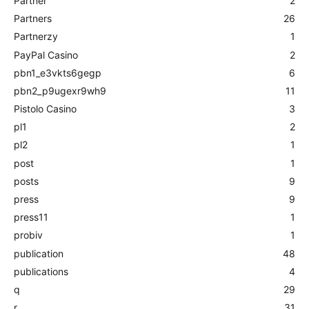
Partner
2
Partners
26
Partnerzy
1
PayPal Casino
2
pbn1_e3vkts6gegp
6
pbn2_p9ugexr9wh9
11
Pistolo Casino
3
pl1
2
pl2
1
post
1
posts
9
press
9
press11
1
probiv
1
publication
48
publications
4
q
29
r
31