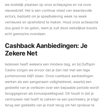
we duidelijk plaatsen op onze actiepagina en via onze
nieuwsbrief. Het is een continue vloed van waardevolle
extra’s, bedoeld om je speelbeleving week na week
vernieuwd en opwindend te maken. Houd onze actiesectie
dus goed in de gaten, want je zult deze wekelijkse boosts
echt geenszins overslaan.
Cashback Aanbiedingen: Je
Zekere Net
Iedereen heeft weleens een mindere dag, en bij Duffspin
Casino zorgen we ervoor dat je dan niet met een lege
portemonnee blijft staan. Onze cashback aanbiedingen
werken als een aangenaam veiligheidsnet, waarbij een
gedeelte van je verliezen over een bepaalde periode wordt
teruggegeven als bonusspeeltegoed. Dit houdt in dat je
vertrouwen niet hoeft te zakken na een pechreeks; je krijgt
terug een gedeelte van je inzet terug om het opnieuw te