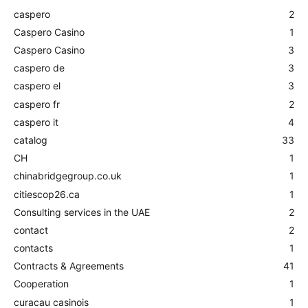
caspero
2
Caspero Casino
1
Caspero Casino
3
caspero de
3
caspero el
3
caspero fr
2
caspero it
4
catalog
33
CH
1
chinabridgegroup.co.uk
1
citiescop26.ca
1
Consulting services in the UAE
2
contact
2
contacts
1
Contracts & Agreements
41
Cooperation
1
curacau casinois
1