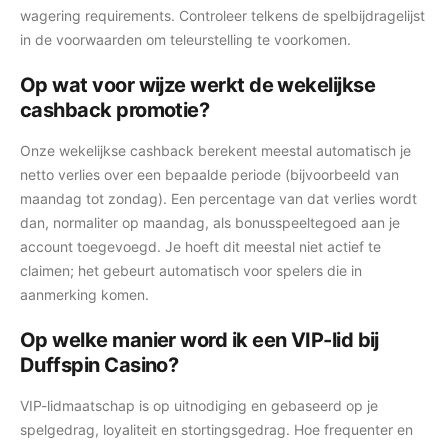
wagering requirements. Controleer telkens de spelbijdragelijst
in de voorwaarden om teleurstelling te voorkomen.
Op wat voor wijze werkt de wekelijkse
cashback promotie?
Onze wekelijkse cashback berekent meestal automatisch je
netto verlies over een bepaalde periode (bijvoorbeeld van
maandag tot zondag). Een percentage van dat verlies wordt
dan, normaliter op maandag, als bonusspeeltegoed aan je
account toegevoegd. Je hoeft dit meestal niet actief te
claimen; het gebeurt automatisch voor spelers die in
aanmerking komen.
Op welke manier word ik een VIP-lid bij
Duffspin Casino?
VIP-lidmaatschap is op uitnodiging en gebaseerd op je
spelgedrag, loyaliteit en stortingsgedrag. Hoe frequenter en