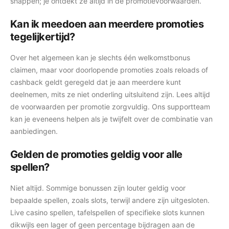
snappen; je ontdekt ze altijd in de promotievoorwaarden.
Kan ik meedoen aan meerdere promoties
tegelijkertijd?
Over het algemeen kan je slechts één welkomstbonus
claimen, maar voor doorlopende promoties zoals reloads of
cashback geldt geregeld dat je aan meerdere kunt
deelnemen, mits ze niet onderling uitsluitend zijn. Lees altijd
de voorwaarden per promotie zorgvuldig. Ons supportteam
kan je eveneens helpen als je twijfelt over de combinatie van
aanbiedingen.
Gelden de promoties geldig voor alle
spellen?
Niet altijd. Sommige bonussen zijn louter geldig voor
bepaalde spellen, zoals slots, terwijl andere zijn uitgesloten.
Live casino spellen, tafelspellen of specifieke slots kunnen
dikwijls een lager of geen percentage bijdragen aan de