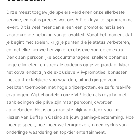
Onze meest toegewijde spelers verdienen onze allerbeste
service, en dat is precies wat ons VIP en loyaliteitsprogramma
levert. Dit is veel meer dan alleen een promotie; het is een
voortdurende beloning van je loyaliteit. Vanaf het moment dat
je begint met spelen, krijg je punten die je status verbeteren,
en met elke nieuwe tier zijn er exclusieve voordelen extra.
Denk aan persoonlijke accountmanagers, snellere opnames,
hogere limieten, en speciale cadeaus op je verjaardag. Maar
het opvallendst zijn de exclusieve VIP-promoties: bonussen
met aantrekkelijkere voorwaarden, uitnodigingen voor
besloten toernooien met hoge prijzenpotten, en zelfs real-life
ervaringen. Wij behandelen onze VIP-leden als royalty, met
aanbiedingen die privé zijn maar persoonlijk worden
aangeboden. Het is ons grootste blijk van dank voor het
kiezen van Duffspin Casino als jouw gaming-bestemming. Hoe
meer je speelt, hoe meer we teruggeven, in een cyclus van
onderlinge waardering en top-tier entertainment.