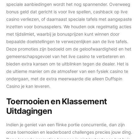
speciale aanbiedingen wordt het nog spannender. Overweeg
bonus geld dat gericht is voor live spellen, cashback op live
casino verliezen, of daarnaast speciale tafels met aangepaste
inzetten voor bonusspelers. We houden ook regelmatig acties
met tijdslimiet, waarbij je bonusprijzen kunt winnen door
bepaalde doelstellingen te verwezenlijken aan de live tafels.
Deze promoties zijn bedoeld om de geloofwaardigheid en het
gemeenschapsgevoel van het live casino te verbeteren en
bieden extra kansen om te uitblinken tegen de dealer. Het is
de ultieme manier om de atmosfeer van een fysiek casino te
ondergaan, met de extra meerwaarde die alleen Duffspin
Casino je kan leveren.
Toernooien en Klassement
Uitdagingen
Indien je geniet van een flinke portie concurrentie, dan zijn
onze toernooien en leaderboard challenges precies jouw ding.