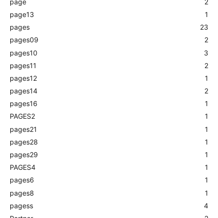
page
2
page13
1
pages
23
pages09
2
pages10
3
pages11
2
pages12
1
pages14
2
pages16
1
PAGES2
1
pages21
1
pages28
1
pages29
1
PAGES4
1
pages6
1
pages8
1
pagess
4