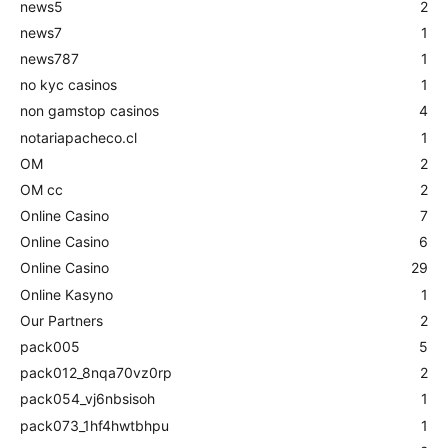
news5
2
news7
1
news787
1
no kyc casinos
1
non gamstop casinos
4
notariapacheco.cl
1
OM
2
OM cc
2
Online Casino
7
Online Casino
6
Online Casino
29
Online Kasyno
1
Our Partners
2
pack005
5
pack012_8nqa70vz0rp
2
pack054_vj6nbsisoh
1
pack073_1hf4hwtbhpu
1