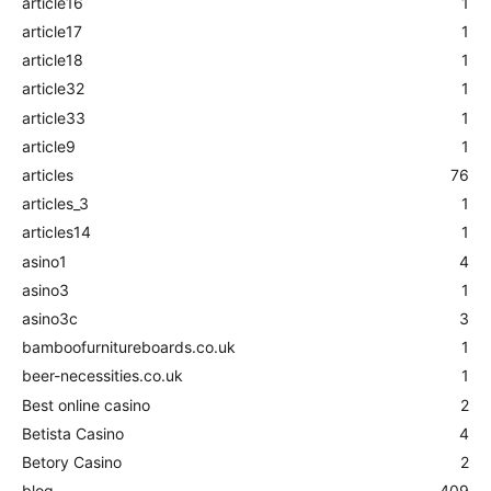
article16
1
article17
1
article18
1
article32
1
article33
1
article9
1
articles
76
articles_3
1
articles14
1
asino1
4
asino3
1
asino3c
3
bamboofurnitureboards.co.uk
1
beer-necessities.co.uk
1
Best online casino
2
Betista Casino
4
Betory Casino
2
blog
409