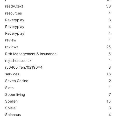
ready_text
53
resources
4
Reveryplay
3
Reveryplay
4
Reveryplay
4
review
1
reviews
25
Risk Management & Insurance
5
rojoshoes.co.uk
1
ru6405_fen702190x4
3
services
16
Seven Casino
2
Slots
1
Sober living
7
Spellen
15
Spiele
3
Spinnaus
4