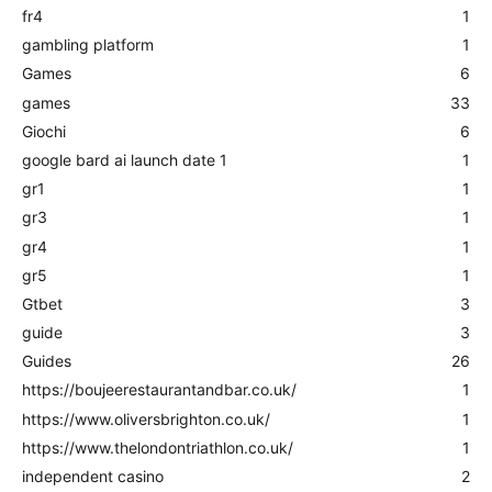
fr4
1
gambling platform
1
Games
6
games
33
Giochi
6
google bard ai launch date 1
1
gr1
1
gr3
1
gr4
1
gr5
1
Gtbet
3
guide
3
Guides
26
https://boujeerestaurantandbar.co.uk/
1
https://www.oliversbrighton.co.uk/
1
https://www.thelondontriathlon.co.uk/
1
independent casino
2