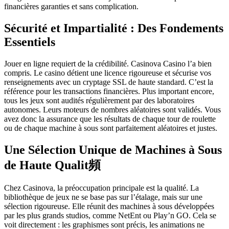
financières garanties et sans complication.
Sécurité et Impartialité : Des Fondements
Essentiels
Jouer en ligne requiert de la crédibilité. Casinova Casino l’a bien
compris. Le casino détient une licence rigoureuse et sécurise vos
renseignements avec un cryptage SSL de haute standard. C’est la
référence pour les transactions financières. Plus important encore,
tous les jeux sont audités régulièrement par des laboratoires
autonomes. Leurs moteurs de nombres aléatoires sont validés. Vous
avez donc la assurance que les résultats de chaque tour de roulette
ou de chaque machine à sous sont parfaitement aléatoires et justes.
Une Sélection Unique de Machines à Sous
de Haute Qualit頻
Chez Casinova, la préoccupation principale est la qualité. La
bibliothèque de jeux ne se base pas sur l’étalage, mais sur une
sélection rigoureuse. Elle réunit des machines à sous développées
par les plus grands studios, comme NetEnt ou Play’n GO. Cela se
voit directement : les graphismes sont précis, les animations ne