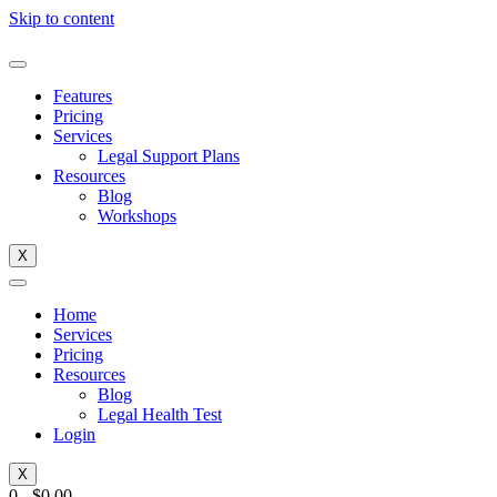
Skip to content
Features
Pricing
Services
Legal Support Plans
Resources
Blog
Workshops
X
Home
Services
Pricing
Resources
Blog
Legal Health Test
Login
X
0
-
$
0.00