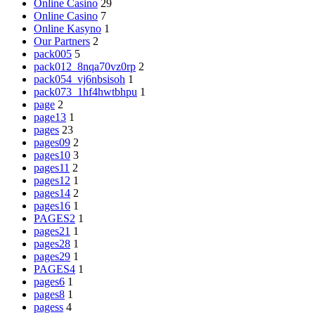
Online Casino
29
Online Casino
7
Online Kasyno
1
Our Partners
2
pack005
5
pack012_8nqa70vz0rp
2
pack054_vj6nbsisoh
1
pack073_1hf4hwtbhpu
1
page
2
page13
1
pages
23
pages09
2
pages10
3
pages11
2
pages12
1
pages14
2
pages16
1
PAGES2
1
pages21
1
pages28
1
pages29
1
PAGES4
1
pages6
1
pages8
1
pagess
4