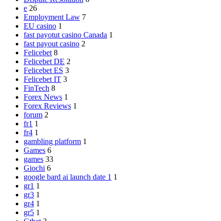
e
26
Employment Law
7
EU casino
1
fast payotut casino Canada
1
fast payout casino
2
Felicebet
8
Felicebet DE
2
Felicebet ES
3
Felicebet IT
3
FinTech
8
Forex News
1
Forex Reviews
1
forum
2
fr1
1
fr4
1
gambling platform
1
Games
6
games
33
Giochi
6
google bard ai launch date 1
1
gr1
1
gr3
1
gr4
1
gr5
1