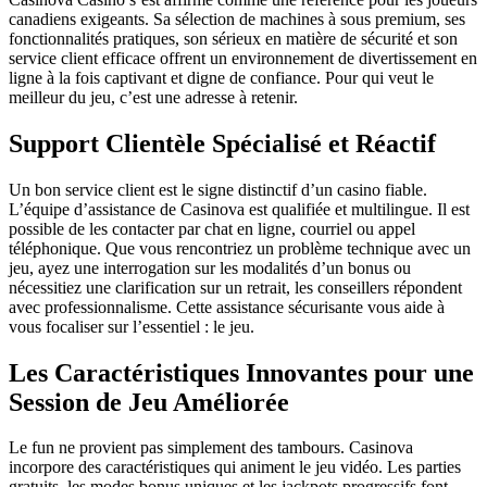
canadiens exigeants. Sa sélection de machines à sous premium, ses
fonctionnalités pratiques, son sérieux en matière de sécurité et son
service client efficace offrent un environnement de divertissement en
ligne à la fois captivant et digne de confiance. Pour qui veut le
meilleur du jeu, c’est une adresse à retenir.
Support Clientèle Spécialisé et Réactif
Un bon service client est le signe distinctif d’un casino fiable.
L’équipe d’assistance de Casinova est qualifiée et multilingue. Il est
possible de les contacter par chat en ligne, courriel ou appel
téléphonique. Que vous rencontriez un problème technique avec un
jeu, ayez une interrogation sur les modalités d’un bonus ou
nécessitiez une clarification sur un retrait, les conseillers répondent
avec professionnalisme. Cette assistance sécurisante vous aide à
vous focaliser sur l’essentiel : le jeu.
Les Caractéristiques Innovantes pour une
Session de Jeu Améliorée
Le fun ne provient pas simplement des tambours. Casinova
incorpore des caractéristiques qui animent le jeu vidéo. Les parties
gratuits, les modes bonus uniques et les jackpots progressifs font