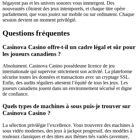
bégayent pas et les univers sonores vous immergent. Des
nouveautés côtoient des jeux intemporels, et chaque titre opère
parfaitement, que vous jouiez sur mobile ou sur ordinateur. Chaque
session devient un moment privilégié.
Questions fréquentes
Casinova Casino offre-t-il un cadre légal et sûr pour
les joueurs canadiens ?
Absolument. Casinova Casino possèdeune licence de jeu
internationale qui supervise strictement son activité. La plateforme
sécurise toutes les données et transactions avec un cryptage SSL.
Enfin, des audits réguliers attestent l’équité de tous les jeux. Les
joueurs canadiens jouent dans un environnement sécurisé et digne
de confiance.
Quels types de machines à sous puis-je trouver sur
Casinova Casino ?
La sélection privilégie l’excellence. Vous trouverez des machines à
sous vidéo modernes, des jeux à jackpot progressif, des modèles à
rouleaux classiques et des titres aux thèmes très variés (aventure,