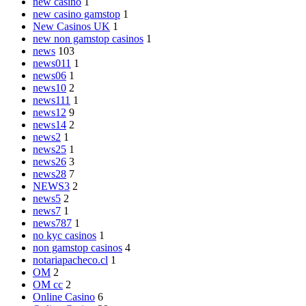
new casino
1
new casino gamstop
1
New Casinos UK
1
new non gamstop casinos
1
news
103
news011
1
news06
1
news10
2
news111
1
news12
9
news14
2
news2
1
news25
1
news26
3
news28
7
NEWS3
2
news5
2
news7
1
news787
1
no kyc casinos
1
non gamstop casinos
4
notariapacheco.cl
1
OM
2
OM cc
2
Online Casino
6