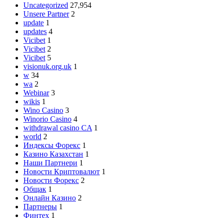
Uncategorized
27,954
Unsere Partner
2
update
1
updates
4
Vicibet
1
Vicibet
2
Vicibet
5
visionuk.org.uk
1
w
34
wa
2
Webinar
3
wikis
1
Wino Casino
3
Winorio Casino
4
withdrawal casino CA
1
world
2
Индексы Форекс
1
Казино Казахстан
1
Наши Партнери
1
Новости Криптовалют
1
Новости Форекс
2
Общак
1
Онлайн Казино
2
Партнеры
1
Финтех
1