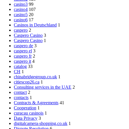
casino3
99
casino4
107
casino5
20
casino6
17
Casinos in Deutschland
1
caspero
2
Caspero Casino
3
Caspero Casino
1
caspero de
3
caspero el
3
caspero fr
2
caspero it
4
catalog
33
CH
1
chinabridgegroup.co.uk
1
citiescop26.ca
1
Consulting services in the UAE
2
contact
2
contacts
1
Contracts & Agreements
41
Cooperation
1
curacau casinois
1
Data Privacy
3
digitalcamera-shopping.co.uk
1
Dispute Resolution
6