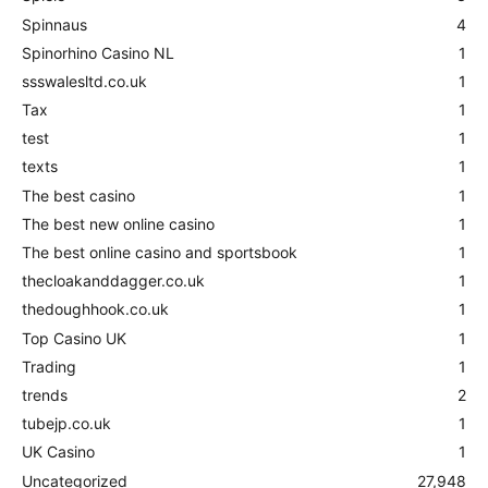
Spinnaus
4
Spinorhino Casino NL
1
ssswalesltd.co.uk
1
Tax
1
test
1
texts
1
The best casino
1
The best new online casino
1
The best online casino and sportsbook
1
thecloakanddagger.co.uk
1
thedoughhook.co.uk
1
Top Casino UK
1
Trading
1
trends
2
tubejp.co.uk
1
UK Casino
1
Uncategorized
27,948