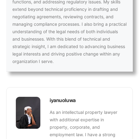
functions, and addressing regulatory issues. My skills
extend beyond technical proficiency in drafting and
negotiating agreements, reviewing contracts, and
managing compliance processes. I also bring a practical
understanding of the legal needs of both individuals
and businesses. With this blend of technical and
strategic insight, I am dedicated to advancing business
legal interests and driving positive change within any
organization I serve.
iyanuoluwa
As an intellectual property lawyer
with additional expertise in
property, corporate, and
employment law. I have a strong