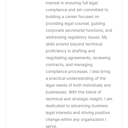
interest in ensuring full legal
compliance and am committed to
building a career focused on
providing legal counsel, guiding
corporate secretarial functions, and
addressing regulatory issues. My
skills extend beyond technical
proficiency in drafting and
negotiating agreements, reviewing
contracts, and managing
compliance processes. I also bring
a practical understanding of the
legal needs of both individuals and
businesses. With this blend of
technical and strategic insight, I am
dedicated to advancing business
legal interests and driving positive
change within any organization I
serve.