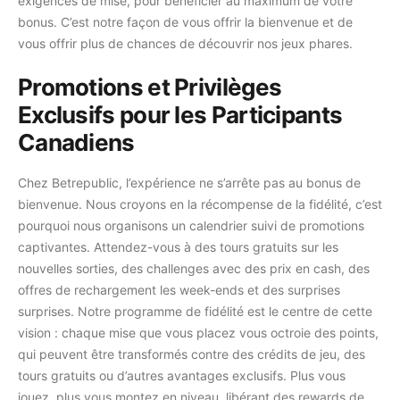
exigences de mise, pour bénéficier au maximum de votre
bonus. C’est notre façon de vous offrir la bienvenue et de
vous offrir plus de chances de découvrir nos jeux phares.
Promotions et Privilèges
Exclusifs pour les Participants
Canadiens
Chez Betrepublic, l’expérience ne s’arrête pas au bonus de
bienvenue. Nous croyons en la récompense de la fidélité, c’est
pourquoi nous organisons un calendrier suivi de promotions
captivantes. Attendez-vous à des tours gratuits sur les
nouvelles sorties, des challenges avec des prix en cash, des
offres de rechargement les week-ends et des surprises
surprises. Notre programme de fidélité est le centre de cette
vision : chaque mise que vous placez vous octroie des points,
qui peuvent être transformés contre des crédits de jeu, des
tours gratuits ou d’autres avantages exclusifs. Plus vous
jouez, plus vous montez en niveau, libérant des rewards de