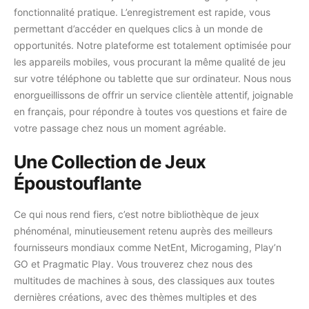
fonctionnalité pratique. L’enregistrement est rapide, vous
permettant d’accéder en quelques clics à un monde de
opportunités. Notre plateforme est totalement optimisée pour
les appareils mobiles, vous procurant la même qualité de jeu
sur votre téléphone ou tablette que sur ordinateur. Nous nous
enorgueillissons de offrir un service clientèle attentif, joignable
en français, pour répondre à toutes vos questions et faire de
votre passage chez nous un moment agréable.
Une Collection de Jeux
Époustouflante
Ce qui nous rend fiers, c’est notre bibliothèque de jeux
phénoménal, minutieusement retenu auprès des meilleurs
fournisseurs mondiaux comme NetEnt, Microgaming, Play’n
GO et Pragmatic Play. Vous trouverez chez nous des
multitudes de machines à sous, des classiques aux toutes
dernières créations, avec des thèmes multiples et des