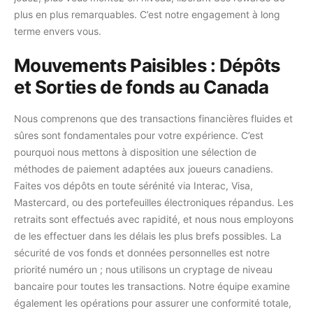
plus en plus remarquables. C’est notre engagement à long
terme envers vous.
Mouvements Paisibles : Dépôts
et Sorties de fonds au Canada
Nous comprenons que des transactions financières fluides et
sûres sont fondamentales pour votre expérience. C’est
pourquoi nous mettons à disposition une sélection de
méthodes de paiement adaptées aux joueurs canadiens.
Faites vos dépôts en toute sérénité via Interac, Visa,
Mastercard, ou des portefeuilles électroniques répandus. Les
retraits sont effectués avec rapidité, et nous nous employons
de les effectuer dans les délais les plus brefs possibles. La
sécurité de vos fonds et données personnelles est notre
priorité numéro un ; nous utilisons un cryptage de niveau
bancaire pour toutes les transactions. Notre équipe examine
également les opérations pour assurer une conformité totale,