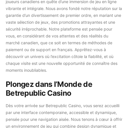
joueurs canadiens en quête d’une immersion de jeu en ligne
vibrante et intégrale. Nous avons fondé notre réputation sur la
garantie d’un divertissement de premier ordre, en mariant une
vaste sélection de jeux, des promotions attrayantes et une
sécurité irréprochable. Notre plateforme est pensée pour
vous, en considérant de vos attentes et des réalités du
marché canadien, que ce soit en termes de méthodes de
paiement ou de support en français. Apprêtez-vous à
découvrir un univers où l’excitation côtoie la fiabilité, et où
chaque visite est une nouvelle opportunité de connaître des
moments inoubliables.
Plongez dans l’Monde de
Betrepublic Casino
Dès votre arrivée sur Betrepublic Casino, vous serez accueilli
par une interface contemporaine, accessible et dynamique,
pensée pour une navigation aisée. Nous tenons à cœur à offrir
un environnement de jeu qui combine design dynamique et