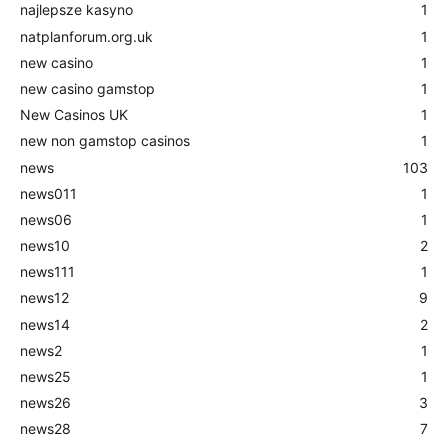
najlepsze kasyno
1
natplanforum.org.uk
1
new casino
1
new casino gamstop
1
New Casinos UK
1
new non gamstop casinos
1
news
103
news011
1
news06
1
news10
2
news111
1
news12
9
news14
2
news2
1
news25
1
news26
3
news28
7