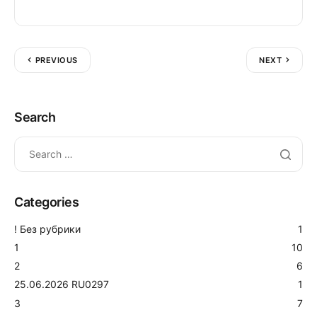
PREVIOUS
NEXT
Search
Categories
! Без рубрики
1
1
10
2
6
25.06.2026 RU0297
1
3
7