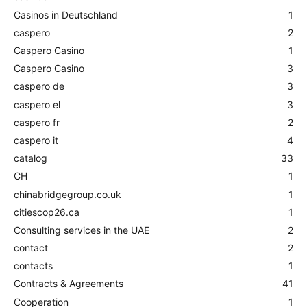
Casinos in Deutschland
1
caspero
2
Caspero Casino
1
Caspero Casino
3
caspero de
3
caspero el
3
caspero fr
2
caspero it
4
catalog
33
CH
1
chinabridgegroup.co.uk
1
citiescop26.ca
1
Consulting services in the UAE
2
contact
2
contacts
1
Contracts & Agreements
41
Cooperation
1