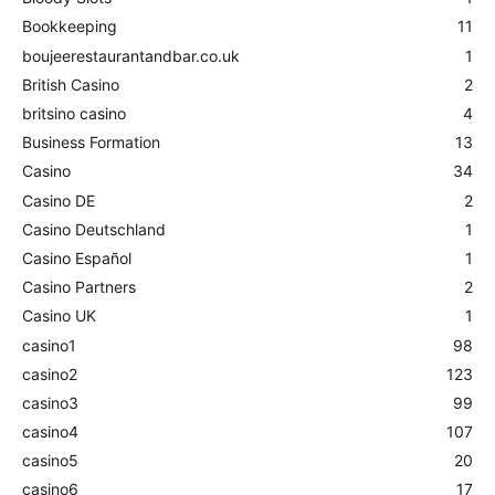
Bookkeeping
11
boujeerestaurantandbar.co.uk
1
British Casino
2
britsino casino
4
Business Formation
13
Casino
34
Casino DE
2
Casino Deutschland
1
Casino Español
1
Casino Partners
2
Casino UK
1
casino1
98
casino2
123
casino3
99
casino4
107
casino5
20
casino6
17