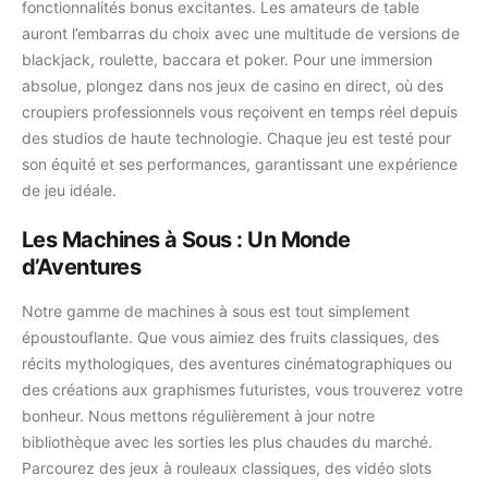
fonctionnalités bonus excitantes. Les amateurs de table
auront l’embarras du choix avec une multitude de versions de
blackjack, roulette, baccara et poker. Pour une immersion
absolue, plongez dans nos jeux de casino en direct, où des
croupiers professionnels vous reçoivent en temps réel depuis
des studios de haute technologie. Chaque jeu est testé pour
son équité et ses performances, garantissant une expérience
de jeu idéale.
Les Machines à Sous : Un Monde
d’Aventures
Notre gamme de machines à sous est tout simplement
époustouflante. Que vous aimiez des fruits classiques, des
récits mythologiques, des aventures cinématographiques ou
des créations aux graphismes futuristes, vous trouverez votre
bonheur. Nous mettons régulièrement à jour notre
bibliothèque avec les sorties les plus chaudes du marché.
Parcourez des jeux à rouleaux classiques, des vidéo slots