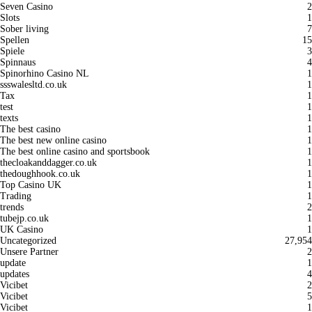
Seven Casino
2
Slots
1
Sober living
7
Spellen
15
Spiele
3
Spinnaus
4
Spinorhino Casino NL
1
ssswalesltd.co.uk
1
Tax
1
test
1
texts
1
The best casino
1
The best new online casino
1
The best online casino and sportsbook
1
thecloakanddagger.co.uk
1
thedoughhook.co.uk
1
Top Casino UK
1
Trading
1
trends
2
tubejp.co.uk
1
UK Casino
1
Uncategorized
27,954
Unsere Partner
2
update
1
updates
4
Vicibet
2
Vicibet
5
Vicibet
1