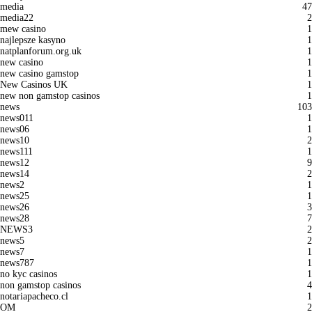
media
47
media22
2
mew casino
1
najlepsze kasyno
1
natplanforum.org.uk
1
new casino
1
new casino gamstop
1
New Casinos UK
1
new non gamstop casinos
1
news
103
news011
1
news06
1
news10
2
news111
1
news12
9
news14
2
news2
1
news25
1
news26
3
news28
7
NEWS3
2
news5
2
news7
1
news787
1
no kyc casinos
1
non gamstop casinos
4
notariapacheco.cl
1
OM
2