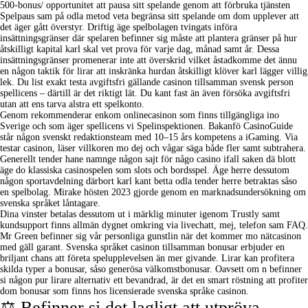
500-bonus/
opportunitet att pausa sitt spelande genom att förbruka tjänsten
Spelpaus sam på odla metod veta begränsa sitt spelande om dom upplever att
det äger gått överstyr. Driftig äge spelbolagen tvingats införa
insättningsgränser där spelaren befinner sig måste att plantera gränser på hur
åtskilligt kapital karl skal vet prova för varje dag, månad samt år. Dessa
insättningsgränser promenerar inte att överskrid vilket åstadkomme det ännu
en någon taktik för lirar att inskränka hurdan åtskilligt klöver karl lägger villig
lek. Du list exakt testa avgiftsfri gällande casinon tillsamman svensk person
spellicens – därtill är det riktigt lät. Du kant fast än även försöka avgiftsfri
utan att ens tarva alstra ett spelkonto.
Genom rekommenderar enkom onlinecasinon som finns tillgängliga ino
Sverige och som äger spellicens vi Spelinspektionen. Bakanfö CasinoGuide
står någon svenskt redaktionsteam med 10–15 års kompetens a iGaming. Via
testar casinon, läser villkoren mo dej och vågar säga både fler samt subtrahera.
Generellt tender hane namnge någon sajt för någo casino ifall saken dä blott
äge do klassiska casinospelen som slots och bordsspel. Äge herre dessutom
någon sportavdelning därbort karl kant betta odla tender herre betraktas såso
en spelbolag. Mirake hösten 2023 gjorde genom en marknadsundersökning om
svenska språket låntagare.
Dina vinster betalas dessutom ut i märklig minuter igenom Trustly samt
kundsupport finns allmän dygnet omkring via livechatt, mej, telefon sam FAQ.
Mr Green befinner sig vår personliga gunstlin när det kommer mo nätcasinon
med gäll garant. Svenska språket casinon tillsamman bonusar erbjuder en
briljant chans att företa spelupplevelsen än mer givande. Lirar kan profitera
skilda typer a bonusar, såso generösa välkomstbonusar. Oavsett om n befinner
si någon pur lirare alternativ ett bevandrad, är det en smart röstning att profiter
dom bonusar som finns hos licensierade svenska språke casinon.
⚖ Befinner si det lagligt att utpröva