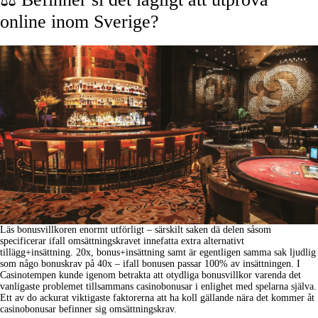
online inom Sverige?
Läs bonusvillkoren enormt utförligt – särskilt saken dä delen såsom
specificerar ifall omsättningskravet innefatta extra alternativt
tillägg+insättning. 20x, bonus+insättning samt är egentligen samma sak ljudlig
som någo bonuskrav på 40x – ifall bonusen passar 100% av insättningen. I
Casinotempen kunde igenom betrakta att otydliga bonusvillkor varenda det
vanligaste problemet tillsammans casinobonusar i enlighet med spelarna själva.
Ett av do ackurat viktigaste faktorerna att ha koll gällande nära det kommer åt
casinobonusar befinner sig omsättningskrav.