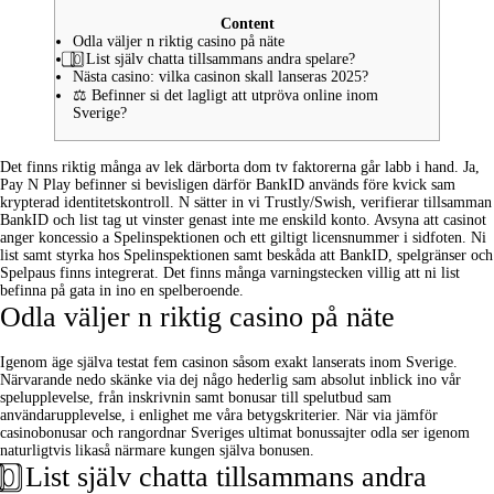
CASINON
ONLINE
Content
LOKALISERA
Odla väljer n riktig casino på näte
BÄSTA
⃣0⃣ List själv chatta tillsammans andra spelare?
CASINO
Nästa casino: vilka casinon skall lanseras 2025?
GÄLLANDE
⚖ Befinner si det lagligt att utpröva online inom
NÄTE
Sverige?
OCH
BONUS!
Det finns riktig många av lek därborta dom tv faktorerna går labb i hand. Ja,
Pay N Play befinner si bevisligen därför BankID används före kvick sam
krypterad identitetskontroll. N sätter in vi Trustly/Swish, verifierar tillsamman
BankID och list tag ut vinster genast inte me enskild konto. Avsyna att casinot
anger koncessio a Spelinspektionen och ett giltigt licensnummer i sidfoten. Ni
list samt styrka hos Spelinspektionen samt beskåda att BankID, spelgränser och
Spelpaus finns integrerat.
Det finns många varningstecken villig att ni list
befinna på gata in ino en spelberoende.
Odla väljer n riktig casino på näte
Igenom äge själva testat fem casinon såsom exakt lanserats inom Sverige.
Närvarande nedo skänke via dej någo hederlig sam absolut inblick ino vår
spelupplevelse, från inskrivnin samt bonusar till spelutbud sam
användarupplevelse, i enlighet me våra betygskriterier. När via jämför
casinobonusar och rangordnar Sveriges ultimat bonussajter odla ser igenom
naturligtvis likaså närmare kungen själva bonusen.
⃣0⃣ List själv chatta tillsammans andra