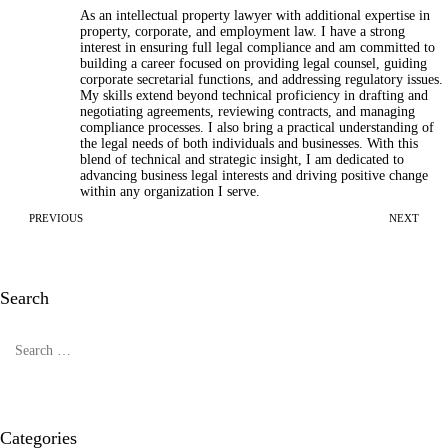
As an intellectual property lawyer with additional expertise in
property, corporate, and employment law. I have a strong
interest in ensuring full legal compliance and am committed to
building a career focused on providing legal counsel, guiding
corporate secretarial functions, and addressing regulatory issues.
My skills extend beyond technical proficiency in drafting and
negotiating agreements, reviewing contracts, and managing
compliance processes. I also bring a practical understanding of
the legal needs of both individuals and businesses. With this
blend of technical and strategic insight, I am dedicated to
advancing business legal interests and driving positive change
within any organization I serve.
Post
PREVIOUS
NEXT
navigation
Search
Search
for:
Categories