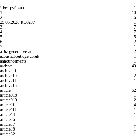
! Без рубрики
1
1
10
2
6
25.06.2026 RU0297
1
3
7
4
7
5
5
6
2
7
1
a16z generative ai
2
acousticboutique.co.uk
1
announcements
1
archive
49
archive_1
1
archive10
2
archive11
1
archive16
1
article
62
article018
1
article019
2
article11
4
article111
1
article14
1
article16
1
article17
1
article18
1
article32
1