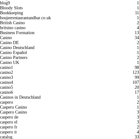
blog9
1
Bloody Slots
1
Bookkeeping
11
boujeerestaurantandbar.co.uk
1
British Casino
2
britsino casino
4
Business Formation
13
Casino
34
Casino DE
2
Casino Deutschland
1
Casino Español
1
Casino Partners
2
Casino UK
1
casino1
98
casino2
123
casino3
99
casino4
107
casino5
20
casino6
17
Casinos in Deutschland
1
caspero
2
Caspero Casino
1
Caspero Casino
3
caspero de
3
caspero el
3
caspero fr
2
caspero it
4
catalog
33