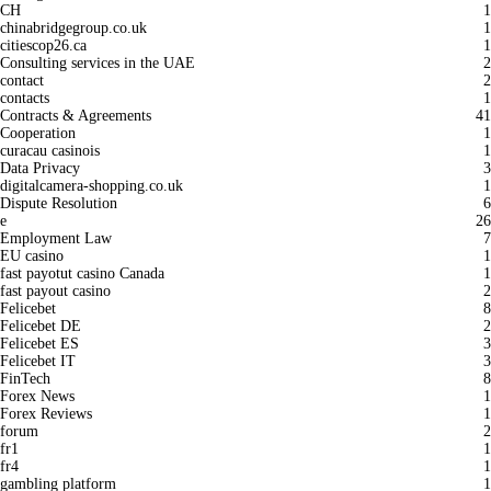
CH
1
chinabridgegroup.co.uk
1
citiescop26.ca
1
Consulting services in the UAE
2
contact
2
contacts
1
Contracts & Agreements
41
Cooperation
1
curacau casinois
1
Data Privacy
3
digitalcamera-shopping.co.uk
1
Dispute Resolution
6
e
26
Employment Law
7
EU casino
1
fast payotut casino Canada
1
fast payout casino
2
Felicebet
8
Felicebet DE
2
Felicebet ES
3
Felicebet IT
3
FinTech
8
Forex News
1
Forex Reviews
1
forum
2
fr1
1
fr4
1
gambling platform
1