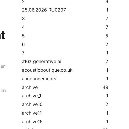
2
6
25.06.2026 RU0297
1
3
7
4
7
t
5
5
6
2
7
1
a16z generative ai
2
ter
acousticboutique.co.uk
1
announcements
1
archive
49
 en
archive_1
1
archive10
2
archive11
1
archive16
1