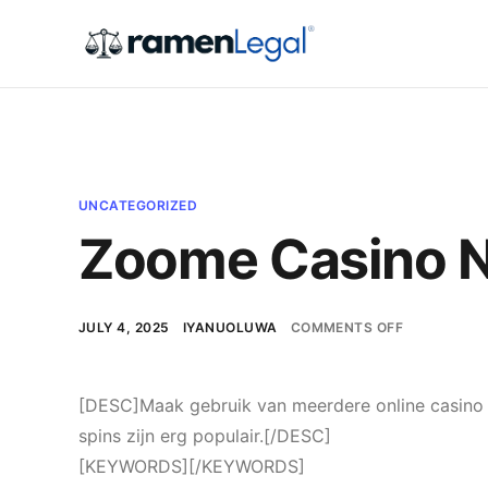
UNCATEGORIZED
Zoome Casino N
JULY 4, 2025
IYANUOLUWA
COMMENTS OFF
[DESC]Maak gebruik van meerdere online casino bo
spins zijn erg populair.[/DESC]
[KEYWORDS][/KEYWORDS]