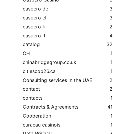
caspero de
3
caspero el
3
caspero fr
2
caspero it
4
catalog
32
CH
1
chinabridgegroup.co.uk
1
citiescop26.ca
1
Consulting services in the UAE
2
contact
2
contacts
1
Contracts & Agreements
41
Cooperation
1
curacau casinois
1
Data Privacy
3