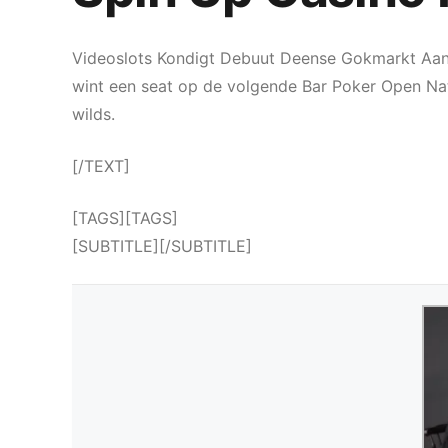
Videoslots Kondigt Debuut Deense Gokmarkt Aan,
wint een seat op de volgende Bar Poker Open Na
wilds.
[/TEXT]
[TAGS][TAGS]
[SUBTITLE][/SUBTITLE]