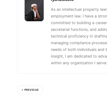
As an intellectual property law
employment law. I have a stron
committed to building a career
secretarial functions, and addr
technical proficiency in draft
managing compliance processes.
needs of both individuals and b
insight, I am dedicated to adva
within any organization I serve
PREVIOUS