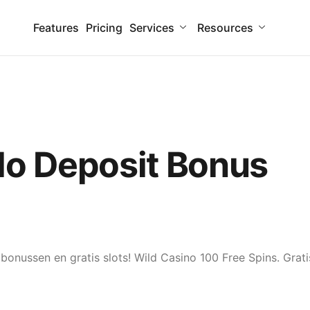
Features
Pricing
Services
Resources
o Deposit Bonus
nussen en gratis slots! Wild Casino 100 Free Spins. Grati