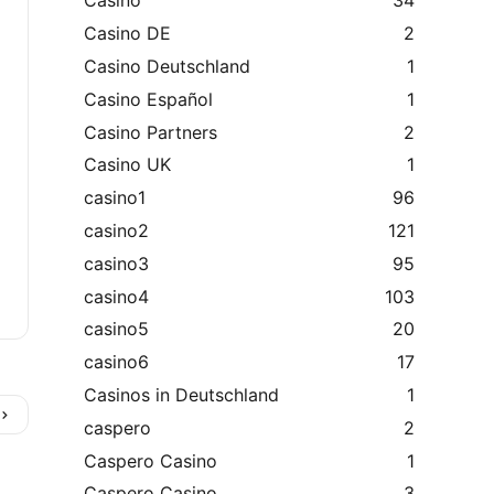
Casino
34
Casino DE
2
Casino Deutschland
1
Casino Español
1
Casino Partners
2
Casino UK
1
casino1
96
casino2
121
casino3
95
casino4
103
casino5
20
casino6
17
Casinos in Deutschland
1
caspero
2
Caspero Casino
1
Caspero Casino
3