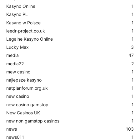
Kasyno Online
1
Kasyno PL
1
Kasyno w Polsce
1
leedr-project.co.uk
1
Legalne Kasyno Online
1
Lucky Max
3
media
47
media22
2
mew casino
1
najlepsze kasyno
1
natplanforum.org.uk
1
new casino
1
new casino gamstop
1
New Casinos UK
1
new non gamstop casinos
1
news
103
news011
1