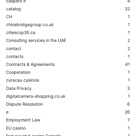
caspero it
4
catalog
32
CH
1
chinabridgegroup.co.uk
1
citiescop26.ca
1
Consulting services in the UAE
2
contact
2
contacts
1
Contracts & Agreements
41
Cooperation
1
curacau casinois
1
Data Privacy
3
digitalcamera-shopping.co.uk
1
Dispute Resolution
6
e
26
Employment Law
7
EU casino
1
fast payotut casino Canada
1