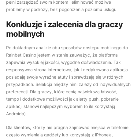
pełni zarządzać swoim kontem i eliminować możliwe
problemy w podróży, bez pogorszenia poziomu usługi.
Konkluzje i zalecenia dla graczy
mobilnych
Po dokładnym analizie obu sposobów dostępu mobilnego do
Rainbet Casino jestem w stanie zauważyć, że platforma
zapewnia wysokiej jakości, wygodne doświadczenie. Tak
responsywna strona internetowa, jak i dedykowana aplikacja
posiadają swoje wyraźne atuty i sprawdzają się w różnych
przypadkach. Selekcja między nimi zależy od indywidualnych
preferencji. Dla graczy, które cenią największą łatwość,
tempo i dodatkowe możliwości jak alerty push, pobranie
aplikacji stanowi najlepszym wyborem (o ile korzystają
Androida).
Dla klientów, którzy nie pragną zajmować miejsca w telefonie,
często wymieniają gadżety lub korzystają z iPhone’a,