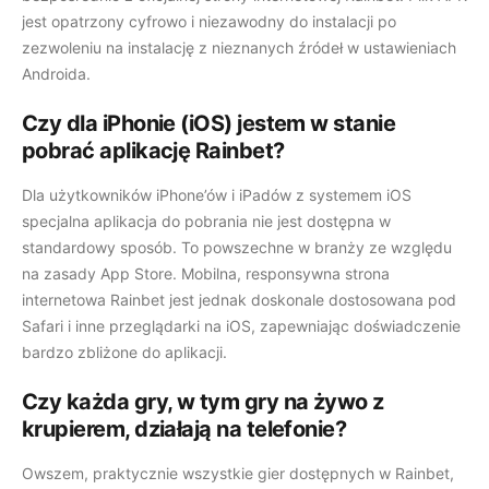
jest opatrzony cyfrowo i niezawodny do instalacji po
zezwoleniu na instalację z nieznanych źródeł w ustawieniach
Androida.
Czy dla iPhonie (iOS) jestem w stanie
pobrać aplikację Rainbet?
Dla użytkowników iPhone’ów i iPadów z systemem iOS
specjalna aplikacja do pobrania nie jest dostępna w
standardowy sposób. To powszechne w branży ze względu
na zasady App Store. Mobilna, responsywna strona
internetowa Rainbet jest jednak doskonale dostosowana pod
Safari i inne przeglądarki na iOS, zapewniając doświadczenie
bardzo zbliżone do aplikacji.
Czy każda gry, w tym gry na żywo z
krupierem, działają na telefonie?
Owszem, praktycznie wszystkie gier dostępnych w Rainbet,