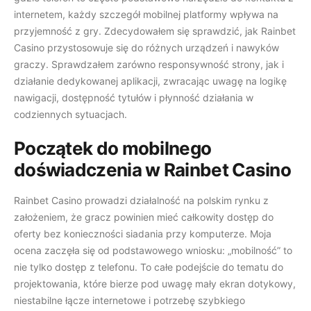
internetem, każdy szczegół mobilnej platformy wpływa na
przyjemność z gry. Zdecydowałem się sprawdzić, jak Rainbet
Casino przystosowuje się do różnych urządzeń i nawyków
graczy. Sprawdzałem zarówno responsywność strony, jak i
działanie dedykowanej aplikacji, zwracając uwagę na logikę
nawigacji, dostępność tytułów i płynność działania w
codziennych sytuacjach.
Początek do mobilnego
doświadczenia w Rainbet Casino
Rainbet Casino prowadzi działalność na polskim rynku z
założeniem, że gracz powinien mieć całkowity dostęp do
oferty bez konieczności siadania przy komputerze. Moja
ocena zaczęła się od podstawowego wniosku: „mobilność” to
nie tylko dostęp z telefonu. To całe podejście do tematu do
projektowania, które bierze pod uwagę mały ekran dotykowy,
niestabilne łącze internetowe i potrzebę szybkiego