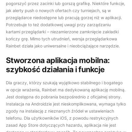
pogorszyć przez zacinki lub gorszą grafikę. Niektóre funkcje,
jak alerty push o nowych ofertach czy turniejach, są w
przeglądarce niedostępne lub pracują gorzej niż w aplikacji.
Potrzebuje to też dodatkowej uwagi przy zarządzaniu
kartami przeglądarki – niezamierzone zamknięcie zakładki
kończy grę. Mimo tych utrudnień, wersja przeglądarkowa
Rainbet działa jako uniwersalne i nieobciążające narzędzie.
Stworzona aplikacja mobilna:
szybkość działania i funkcje
Dla graczy, którzy szukają wyjątkowo stabilnego i bogatego
w opcje wrażenia, Rainbet ma dedykowaną aplikację mobilną.
Jest dostępna do pobrania bezpośrednio z oficjalnej strony.
Instalacja na Androidzie jest nieskomplikowana, wymaga tylko
zgody na instalację z nieznanych źródeł w ustawieniach
telefonu. Dla użytkowników iOS, z powodu restrykcyjnych
zasad App Store dotyczących hazardu, aplikacja nie jest