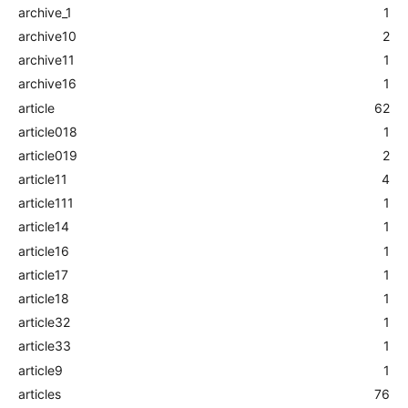
archive_1
1
archive10
2
archive11
1
archive16
1
article
62
article018
1
article019
2
article11
4
article111
1
article14
1
article16
1
article17
1
article18
1
article32
1
article33
1
article9
1
articles
76