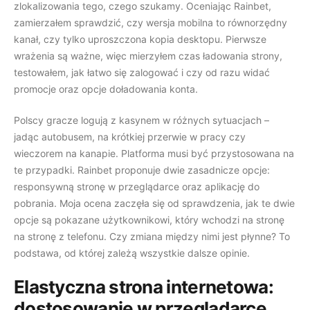
zlokalizowania tego, czego szukamy. Oceniając Rainbet,
zamierzałem sprawdzić, czy wersja mobilna to równorzędny
kanał, czy tylko uproszczona kopia desktopu. Pierwsze
wrażenia są ważne, więc mierzyłem czas ładowania strony,
testowałem, jak łatwo się zalogować i czy od razu widać
promocje oraz opcje doładowania konta.
Polscy gracze logują z kasynem w różnych sytuacjach –
jadąc autobusem, na krótkiej przerwie w pracy czy
wieczorem na kanapie. Platforma musi być przystosowana na
te przypadki. Rainbet proponuje dwie zasadnicze opcje:
responsywną stronę w przeglądarce oraz aplikację do
pobrania. Moja ocena zaczęła się od sprawdzenia, jak te dwie
opcje są pokazane użytkownikowi, który wchodzi na stronę
na stronę z telefonu. Czy zmiana między nimi jest płynne? To
podstawa, od której zależą wszystkie dalsze opinie.
Elastyczna strona internetowa:
dostosowanie w przeglądarce