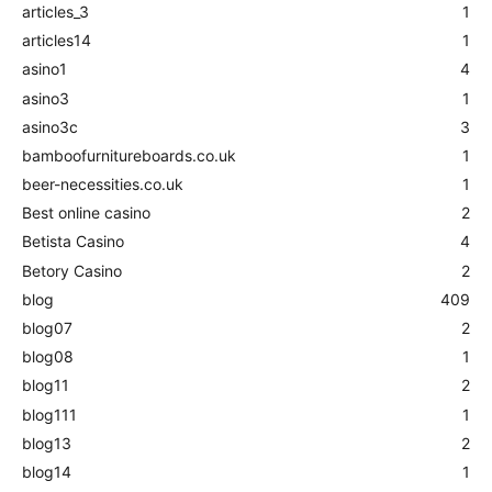
articles_3
1
articles14
1
asino1
4
asino3
1
asino3c
3
bamboofurnitureboards.co.uk
1
beer-necessities.co.uk
1
Best online casino
2
Betista Casino
4
Betory Casino
2
blog
409
blog07
2
blog08
1
blog11
2
blog111
1
blog13
2
blog14
1