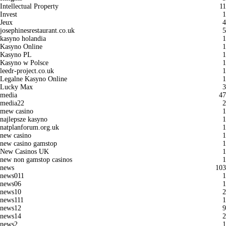
Intellectual Property
11
Invest
1
Jeux
4
josephinesrestaurant.co.uk
5
kasyno holandia
1
Kasyno Online
1
Kasyno PL
1
Kasyno w Polsce
1
leedr-project.co.uk
1
Legalne Kasyno Online
1
Lucky Max
3
media
47
media22
2
mew casino
1
najlepsze kasyno
1
natplanforum.org.uk
1
new casino
1
new casino gamstop
1
New Casinos UK
1
new non gamstop casinos
1
news
103
news011
1
news06
1
news10
2
news111
1
news12
9
news14
2
news2
1