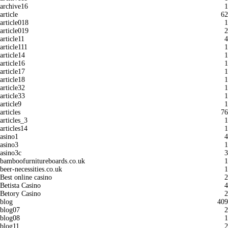
archive16
1
article
62
article018
1
article019
2
article11
4
article111
1
article14
1
article16
1
article17
1
article18
1
article32
1
article33
1
article9
1
articles
76
articles_3
1
articles14
1
asino1
4
asino3
1
asino3c
3
bamboofurnitureboards.co.uk
1
beer-necessities.co.uk
1
Best online casino
2
Betista Casino
4
Betory Casino
2
blog
409
blog07
2
blog08
1
blog11
2