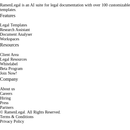
RamenLegal is an AI suite for legal documentation with over 100 customizable
templates.
Features
Legal Templates
Research Assistant
Document Analyser
Workspaces
Resources
Client Area
Legal Resources
Whitelabel
Beta Program
Join Now!
Company
About us
Careers
Hiring
Press
Partners
© RamenLegal. All Rights Reserved.
Terms & Conditions
Privacy Policy