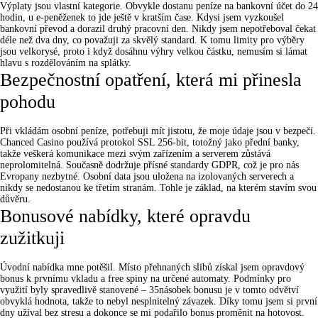
Výplaty jsou vlastní kategorie. Obvykle dostanu peníze na bankovní účet do 24
hodin, u e-peněženek to jde ještě v kratším čase. Kdysi jsem vyzkoušel
bankovní převod a dorazil druhý pracovní den. Nikdy jsem nepotřeboval čekat
déle než dva dny, co považuji za skvělý standard. K tomu limity pro výběry
jsou velkorysé, proto i když dosáhnu výhry velkou částku, nemusím si lámat
hlavu s rozdělováním na splátky.
Bezpečnostní opatření, která mi přinesla
pohodu
Při vkládám osobní peníze, potřebuji mít jistotu, že moje údaje jsou v bezpečí.
Chanced Casino používá protokol SSL 256-bit, totožný jako přední banky,
takže veškerá komunikace mezi svým zařízením a serverem zůstává
neprolomitelná. Současně dodržuje přísné standardy GDPR, což je pro nás
Evropany nezbytné. Osobní data jsou uložena na izolovaných serverech a
nikdy se nedostanou ke třetím stranám. Tohle je základ, na kterém stavím svou
důvěru.
Bonusové nabídky, které opravdu
zužitkuji
Úvodní nabídka mne potěšil. Místo přehnaných slibů získal jsem opravdový
bonus k prvnímu vkladu a free spiny na určené automaty. Podmínky pro
využití byly spravedlivě stanovené – 35násobek bonusu je v tomto odvětví
obvyklá hodnota, takže to nebyl nesplnitelný závazek. Díky tomu jsem si první
dny užíval bez stresu a dokonce se mi podařilo bonus proměnit na hotovost.