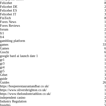
Felicebet
8
Felicebet DE
2
Felicebet ES
3
Felicebet IT
3
FinTech
8
Forex News
1
Forex Reviews
1
forum
2
fr1
1
fr4
1
gambling platform
1
games
33
Games
6
Giochi
6
google bard ai launch date 1
1
gr1
1
gr3
1
gr4
1
gr5
1
Gtbet
3
guide
3
Guides
26
https://boujeerestaurantandbar.co.uk/
1
https://www.oliversbrighton.co.uk/
1
https://www.thelondontriathlon.co.uk/
1
independent casino
2
Industry Regulation
3
Insights
5