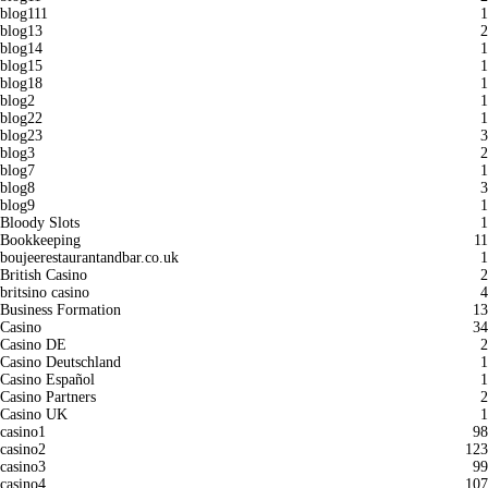
blog111
1
blog13
2
blog14
1
blog15
1
blog18
1
blog2
1
blog22
1
blog23
3
blog3
2
blog7
1
blog8
3
blog9
1
Bloody Slots
1
Bookkeeping
11
boujeerestaurantandbar.co.uk
1
British Casino
2
britsino casino
4
Business Formation
13
Casino
34
Casino DE
2
Casino Deutschland
1
Casino Español
1
Casino Partners
2
Casino UK
1
casino1
98
casino2
123
casino3
99
casino4
107