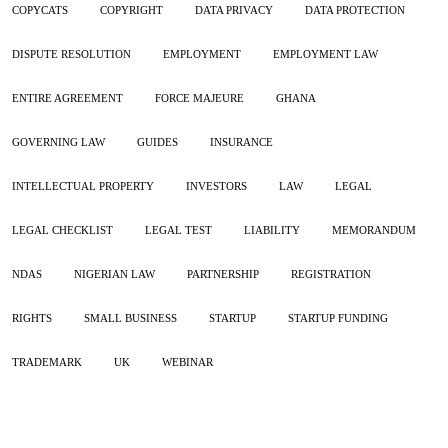
COPYCATS
COPYRIGHT
DATA PRIVACY
DATA PROTECTION
DISPUTE RESOLUTION
EMPLOYMENT
EMPLOYMENT LAW
ENTIRE AGREEMENT
FORCE MAJEURE
GHANA
GOVERNING LAW
GUIDES
INSURANCE
INTELLECTUAL PROPERTY
INVESTORS
LAW
LEGAL
LEGAL CHECKLIST
LEGAL TEST
LIABILITY
MEMORANDUM
NDAS
NIGERIAN LAW
PARTNERSHIP
REGISTRATION
RIGHTS
SMALL BUSINESS
STARTUP
STARTUP FUNDING
TRADEMARK
UK
WEBINAR