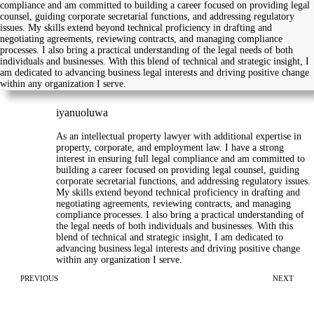
compliance and am committed to building a career focused on providing legal
counsel, guiding corporate secretarial functions, and addressing regulatory
issues. My skills extend beyond technical proficiency in drafting and
negotiating agreements, reviewing contracts, and managing compliance
processes. I also bring a practical understanding of the legal needs of both
individuals and businesses. With this blend of technical and strategic insight, I
am dedicated to advancing business legal interests and driving positive change
within any organization I serve.
iyanuoluwa
As an intellectual property lawyer with additional expertise in
property, corporate, and employment law. I have a strong
interest in ensuring full legal compliance and am committed to
building a career focused on providing legal counsel, guiding
corporate secretarial functions, and addressing regulatory issues.
My skills extend beyond technical proficiency in drafting and
negotiating agreements, reviewing contracts, and managing
compliance processes. I also bring a practical understanding of
the legal needs of both individuals and businesses. With this
blend of technical and strategic insight, I am dedicated to
advancing business legal interests and driving positive change
within any organization I serve.
Post
PREVIOUS
NEXT
navigation