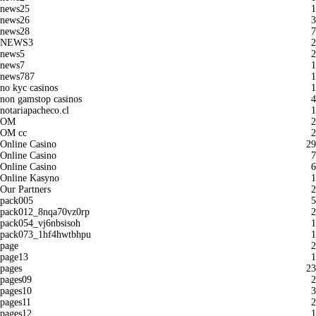
news25
1
news26
3
news28
7
NEWS3
2
news5
2
news7
1
news787
1
no kyc casinos
1
non gamstop casinos
4
notariapacheco.cl
1
OM
2
OM cc
2
Online Casino
29
Online Casino
7
Online Casino
6
Online Kasyno
1
Our Partners
2
pack005
5
pack012_8nqa70vz0rp
2
pack054_vj6nbsisoh
1
pack073_1hf4hwtbhpu
1
page
2
page13
1
pages
23
pages09
2
pages10
3
pages11
2
pages12
1