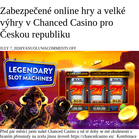
Zabezpečené online hry a velké
výhry v Chanced Casino pro
Českou republiku
ON
JULY 7, 2026
IYANUOLUWA
COMMENTS OFF
ZABEZPEČENÉ
ONLINE
HRY
A
VELKÉ
VÝHRY
V
CHANCED
CASINO
PRO
ČESKOU
REPUBLIKU
Před pár měsíci jsem našel Chanced Casino a od té doby se mé zkušenosti s
hraním přesunuly na zcela jinou úroveň
https://chancedcasino.eu/
. Kombinace