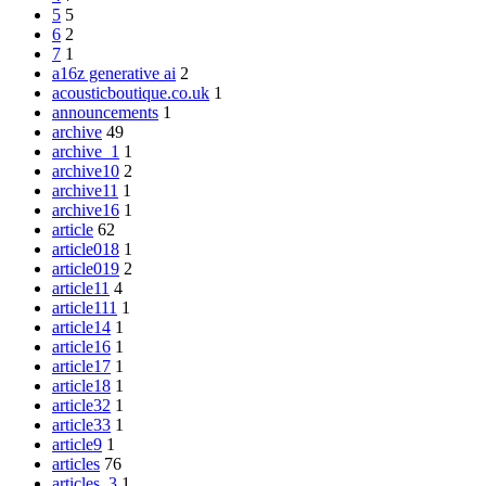
5
5
6
2
7
1
a16z generative ai
2
acousticboutique.co.uk
1
announcements
1
archive
49
archive_1
1
archive10
2
archive11
1
archive16
1
article
62
article018
1
article019
2
article11
4
article111
1
article14
1
article16
1
article17
1
article18
1
article32
1
article33
1
article9
1
articles
76
articles_3
1