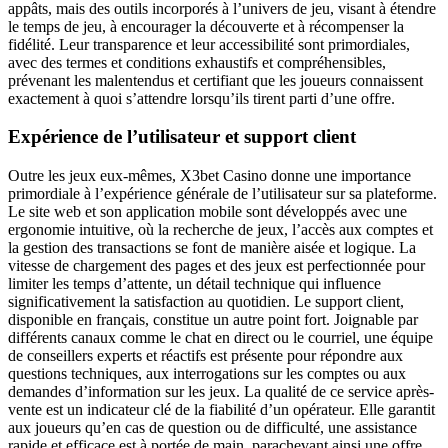
appâts, mais des outils incorporés à l’univers de jeu, visant à étendre
le temps de jeu, à encourager la découverte et à récompenser la
fidélité. Leur transparence et leur accessibilité sont primordiales,
avec des termes et conditions exhaustifs et compréhensibles,
prévenant les malentendus et certifiant que les joueurs connaissent
exactement à quoi s’attendre lorsqu’ils tirent parti d’une offre.
Expérience de l’utilisateur et support client
Outre les jeux eux-mêmes, X3bet Casino donne une importance
primordiale à l’expérience générale de l’utilisateur sur sa plateforme.
Le site web et son application mobile sont développés avec une
ergonomie intuitive, où la recherche de jeux, l’accès aux comptes et
la gestion des transactions se font de manière aisée et logique. La
vitesse de chargement des pages et des jeux est perfectionnée pour
limiter les temps d’attente, un détail technique qui influence
significativement la satisfaction au quotidien. Le support client,
disponible en français, constitue un autre point fort. Joignable par
différents canaux comme le chat en direct ou le courriel, une équipe
de conseillers experts et réactifs est présente pour répondre aux
questions techniques, aux interrogations sur les comptes ou aux
demandes d’information sur les jeux. La qualité de ce service après-
vente est un indicateur clé de la fiabilité d’un opérateur. Elle garantit
aux joueurs qu’en cas de question ou de difficulté, une assistance
rapide et efficace est à portée de main, parachevant ainsi une offre