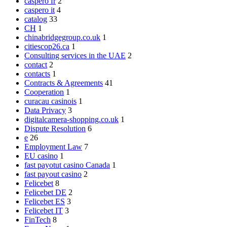
caspero fr
2
caspero it
4
catalog
33
CH
1
chinabridgegroup.co.uk
1
citiescop26.ca
1
Consulting services in the UAE
2
contact
2
contacts
1
Contracts & Agreements
41
Cooperation
1
curacau casinois
1
Data Privacy
3
digitalcamera-shopping.co.uk
1
Dispute Resolution
6
e
26
Employment Law
7
EU casino
1
fast payotut casino Canada
1
fast payout casino
2
Felicebet
8
Felicebet DE
2
Felicebet ES
3
Felicebet IT
3
FinTech
8