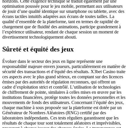
horizons. Cette exigence technique se traduit également par une
optimisation poussée pour le jeu mobile, permettant aux utilisateurs
de jouir d’une qualité identique sur smartphone ou tablette, avec des
écrans tactiles intuitifs adaptées aux écrans de toutes tailles. La
qualité d’ensemble de la plateforme, tant en termes de rapidité de
chargement que de fluidité des animations, participe grandement à
l’expérience utilisateur, rendant de chaque session un moment de
divertissement technologiquement abouti.
Sûreté et équité des jeux
Évoluer dans le secteur des jeux en ligne représente une
responsabilité majeure envers joueurs, particulièrement en matière de
sécurité des transactions et d’équité des résultats. X3bet Casino traite
ces aspects avec le plus grand sérieux, en comptant sur des licences
émises par des autorités de régulation reconnues, qui offrent un
cadre d’exploitation strict et contrôlé. L’utilisation de technologies
de chiffrement de pointe, similaires à celles mises en œuvre par les
institutions financières, protège toutes les données personnelles et les
mouvements de fonds des utilisateurs. Concernant l’équité des jeux,
chaque machine à sous proposée sur la plateforme est dotée par un
Générateur de Nombres Aléatoires (RNG) certifié par des
laboratoires indépendants. Ces tests réguliers garantissent que les
résultats de chaque tour sont totalement aléatoires et imprévisibles,