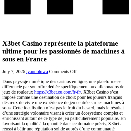
X3bet Casino représente la plateforme
ultime pour les passionnés de machines à
sous en France
on
July 7, 2026
iyanuoluwa
Comments Off
X3bet
Dans paysage numérique des casinos en ligne, une plateforme se
Casino
différencie par son offre dédiée spécifiquement aux aficionados de
représente
jeux de rouleaux
https://x3bet.eu.com/fr-fr/
. X3bet Casino s’est
la
imposé comme une destination de choix pour les joueurs français
plateforme
désireux de vivre une expérience de jeu centrée sur les machines à
ultime
sous. Cette focalisation n’est pas le fruit du hasard, mais le résultat
pour
d’une stratégie volontaire visant à créer un écosystème complet et
les
enrichissant autour de ce type de jeu particulièrement populaire. En
passionnés
favorisant la qualité à la quantité dans ce domaine précis, X3bet a
de
réussi à bâtir une réputation solide auprès d’une communauté
machines