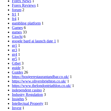
Forex News
1
Forex Reviews
1
forum
2
fr1
1
fr4
1
gambling platform
1
Games
6
games
33
Giochi
6
google bard ai launch date 1
1
gr1
1
gr3
1
gr4
1
gr5
1
Gtbet
3
guide
3
Guides
26
https://boujeerestaurantandbar.co.uk/
1
https://www.oliversbrighton.co.uk/
1
https://www.thelondontriathlon.co.uk/
1
independent casino
2
Industry Regulation
3
Insights
5
Intellectual Property
11
Invest
1