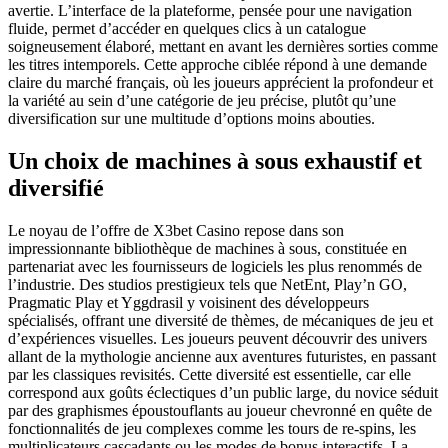
avertie. L’interface de la plateforme, pensée pour une navigation
à
fluide, permet d’accéder en quelques clics à un catalogue
sous
soigneusement élaboré, mettant en avant les dernières sorties comme
en
les titres intemporels. Cette approche ciblée répond à une demande
France
claire du marché français, où les joueurs apprécient la profondeur et
la variété au sein d’une catégorie de jeu précise, plutôt qu’une
diversification sur une multitude d’options moins abouties.
Un choix de machines à sous exhaustif et
diversifié
Le noyau de l’offre de X3bet Casino repose dans son
impressionnante bibliothèque de machines à sous, constituée en
partenariat avec les fournisseurs de logiciels les plus renommés de
l’industrie. Des studios prestigieux tels que NetEnt, Play’n GO,
Pragmatic Play et Yggdrasil y voisinent des développeurs
spécialisés, offrant une diversité de thèmes, de mécaniques de jeu et
d’expériences visuelles. Les joueurs peuvent découvrir des univers
allant de la mythologie ancienne aux aventures futuristes, en passant
par les classiques revisités. Cette diversité est essentielle, car elle
correspond aux goûts éclectiques d’un public large, du novice séduit
par des graphismes époustouflants au joueur chevronné en quête de
fonctionnalités de jeu complexes comme les tours de re-spins, les
multiplicateurs cascadants ou les modes de bonus interactifs. La