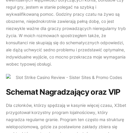
reguł gry, jestem w stanie polegać na szybką i
wykwalifikowaną pomoc. Godziny pracy czatu na żywo są
obszerne, niejednokrotnie zawierają pełną dobę, co jest
niezwykle ważne dla graczy prowadzących nieregularny tryb
życia. W moich rozmowach spostrzegłem także, że
konsultanci nie skupiają się do schematycznych odpowiedzi,
ale dążą uchwycić sedno problemu i przedstawić optymalne,
indywidualne wyjście, co mocno przekracza moje wymagania
wobec typowej obsługi.
Schemat Nagradzający oraz VIP
Dla członków, którzy spędzają w kasynie więcej czasu, X3bet
przygotował korzystny program lojalnościowy, który
nagradza regularne granie. Program ten często ma strukturę
wielopoziomową, gdzie za postawione zakłady zbiera się