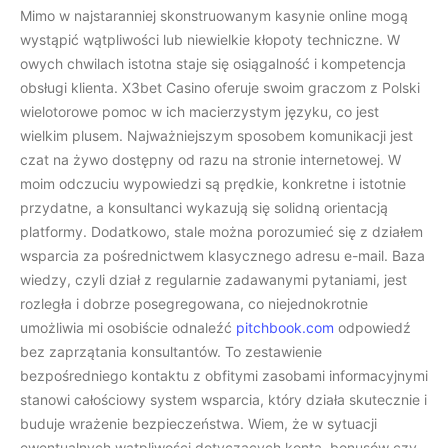
Mimo w najstaranniej skonstruowanym kasynie online mogą
wystąpić wątpliwości lub niewielkie kłopoty techniczne. W
owych chwilach istotna staje się osiągalność i kompetencja
obsługi klienta. X3bet Casino oferuje swoim graczom z Polski
wielotorowe pomoc w ich macierzystym języku, co jest
wielkim plusem. Najważniejszym sposobem komunikacji jest
czat na żywo dostępny od razu na stronie internetowej. W
moim odczuciu wypowiedzi są prędkie, konkretne i istotnie
przydatne, a konsultanci wykazują się solidną orientacją
platformy. Dodatkowo, stale można porozumieć się z działem
wsparcia za pośrednictwem klasycznego adresu e-mail. Baza
wiedzy, czyli dział z regularnie zadawanymi pytaniami, jest
rozległa i dobrze posegregowana, co niejednokrotnie
umożliwia mi osobiście odnaleźć
pitchbook.com
odpowiedź
bez zaprzątania konsultantów. To zestawienie
bezpośredniego kontaktu z obfitymi zasobami informacyjnymi
stanowi całościowy system wsparcia, który działa skutecznie i
buduje wrażenie bezpieczeństwa. Wiem, że w sytuacji
ewentualnych wątpliwości dotyczących konta, bonusów czy