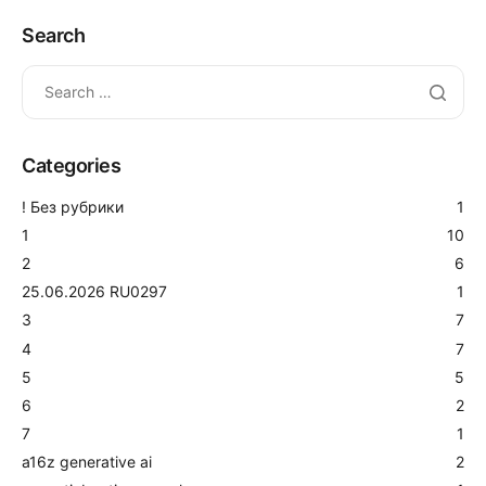
Search
Categories
! Без рубрики
1
1
10
2
6
25.06.2026 RU0297
1
3
7
4
7
5
5
6
2
7
1
a16z generative ai
2