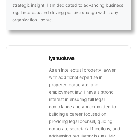
strategic insight, I am dedicated to advancing business
legal interests and driving positive change within any
organization I serve.
iyanuoluwa
As an intellectual property lawyer
with additional expertise in
property, corporate, and
employment law. I have a strong
interest in ensuring full legal
compliance and am committed to
building a career focused on
providing legal counsel, guiding
corporate secretarial functions, and
addressing regulatory issues. My