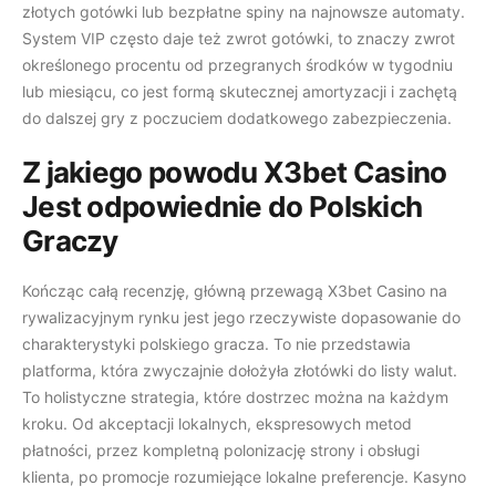
złotych gotówki lub bezpłatne spiny na najnowsze automaty.
System VIP często daje też zwrot gotówki, to znaczy zwrot
określonego procentu od przegranych środków w tygodniu
lub miesiącu, co jest formą skutecznej amortyzacji i zachętą
do dalszej gry z poczuciem dodatkowego zabezpieczenia.
Z jakiego powodu X3bet Casino
Jest odpowiednie do Polskich
Graczy
Kończąc całą recenzję, główną przewagą X3bet Casino na
rywalizacyjnym rynku jest jego rzeczywiste dopasowanie do
charakterystyki polskiego gracza. To nie przedstawia
platforma, która zwyczajnie dołożyła złotówki do listy walut.
To holistyczne strategia, które dostrzec można na każdym
kroku. Od akceptacji lokalnych, ekspresowych metod
płatności, przez kompletną polonizację strony i obsługi
klienta, po promocje rozumiejące lokalne preferencje. Kasyno