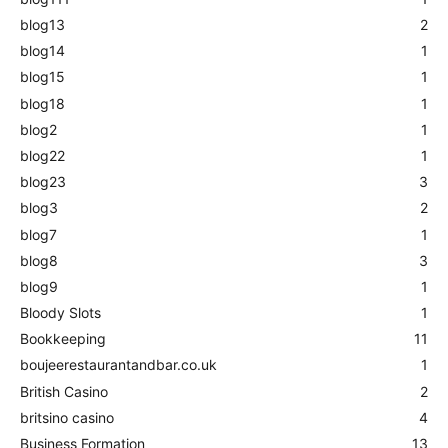
blog13
2
blog14
1
blog15
1
blog18
1
blog2
1
blog22
1
blog23
3
blog3
2
blog7
1
blog8
3
blog9
1
Bloody Slots
1
Bookkeeping
11
boujeerestaurantandbar.co.uk
1
British Casino
2
britsino casino
4
Business Formation
13