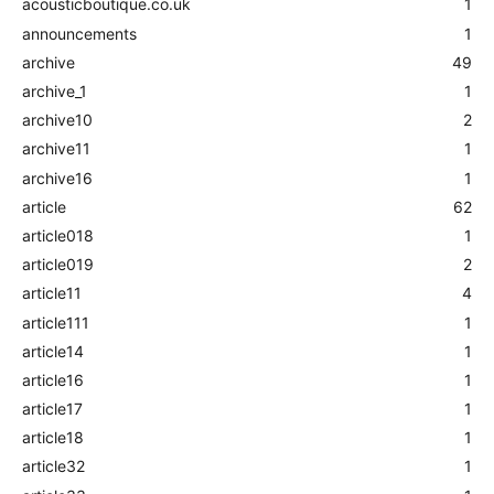
acousticboutique.co.uk
1
announcements
1
archive
49
archive_1
1
archive10
2
archive11
1
archive16
1
article
62
article018
1
article019
2
article11
4
article111
1
article14
1
article16
1
article17
1
article18
1
article32
1