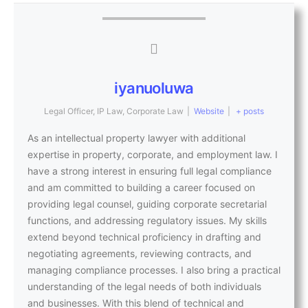
iyanuoluwa
Legal Officer, IP Law, Corporate Law
|
Website
|
+ posts
As an intellectual property lawyer with additional
expertise in property, corporate, and employment law. I
have a strong interest in ensuring full legal compliance
and am committed to building a career focused on
providing legal counsel, guiding corporate secretarial
functions, and addressing regulatory issues. My skills
extend beyond technical proficiency in drafting and
negotiating agreements, reviewing contracts, and
managing compliance processes. I also bring a practical
understanding of the legal needs of both individuals
and businesses. With this blend of technical and