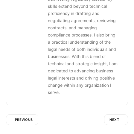
skills extend beyond technical
proficiency in drafting and
negotiating agreements, reviewing
contracts, and managing
compliance processes. I also bring
a practical understanding of the
legal needs of both individuals and
businesses. With this blend of
technical and strategic insight, I am
dedicated to advancing business
legal interests and driving positive
change within any organization I
serve.
PREVIOUS
NEXT