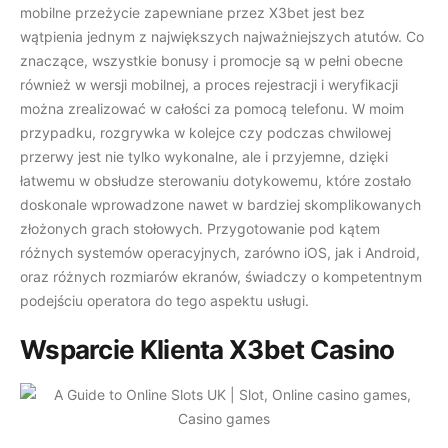
mobilne przeżycie zapewniane przez X3bet jest bez
wątpienia jednym z największych najważniejszych atutów. Co
znaczące, wszystkie bonusy i promocje są w pełni obecne
również w wersji mobilnej, a proces rejestracji i weryfikacji
można zrealizować w całości za pomocą telefonu. W moim
przypadku, rozgrywka w kolejce czy podczas chwilowej
przerwy jest nie tylko wykonalne, ale i przyjemne, dzięki
łatwemu w obsłudze sterowaniu dotykowemu, które zostało
doskonale wprowadzone nawet w bardziej skomplikowanych
złożonych grach stołowych. Przygotowanie pod kątem
różnych systemów operacyjnych, zarówno iOS, jak i Android,
oraz różnych rozmiarów ekranów, świadczy o kompetentnym
podejściu operatora do tego aspektu usługi.
Wsparcie Klienta X3bet Casino