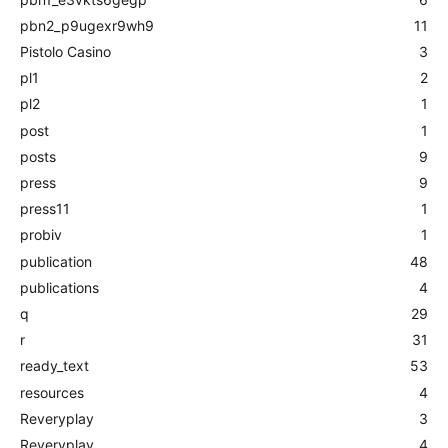
pbn2_p9ugexr9wh9
11
Pistolo Casino
3
pl1
2
pl2
1
post
1
posts
9
press
9
press11
1
probiv
1
publication
48
publications
4
q
29
r
31
ready_text
53
resources
4
Reveryplay
3
Reveryplay
4