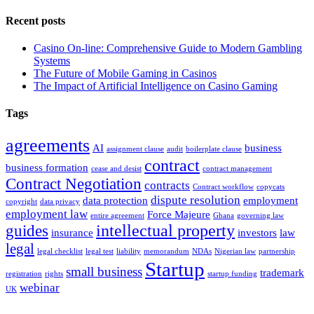
Recent posts
Casino On-line: Comprehensive Guide to Modern Gambling
Systems
The Future of Mobile Gaming in Casinos
The Impact of Artificial Intelligence on Casino Gaming
Tags
agreements
AI
business
assignment clause
audit
boilerplate clause
contract
business formation
cease and desist
contract management
Contract Negotiation
contracts
Contract workflow
copycats
dispute resolution
data protection
employment
copyright
data privacy
employment law
Force Majeure
entire agreement
Ghana
governing law
intellectual property
guides
insurance
investors
law
legal
legal checklist
legal test
liability
memorandum
NDAs
Nigerian law
partnership
Startup
small business
trademark
registration
rights
startup funding
webinar
UK