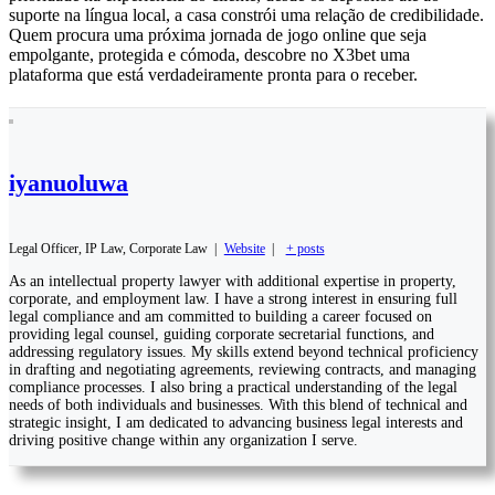
suporte na língua local, a casa constrói uma relação de credibilidade.
Quem procura uma próxima jornada de jogo online que seja
empolgante, protegida e cómoda, descobre no X3bet uma
plataforma que está verdadeiramente pronta para o receber.
iyanuoluwa
Legal Officer, IP Law, Corporate Law
|
Website
|
+ posts
As an intellectual property lawyer with additional expertise in property,
corporate, and employment law. I have a strong interest in ensuring full
legal compliance and am committed to building a career focused on
providing legal counsel, guiding corporate secretarial functions, and
addressing regulatory issues. My skills extend beyond technical proficiency
in drafting and negotiating agreements, reviewing contracts, and managing
compliance processes. I also bring a practical understanding of the legal
needs of both individuals and businesses. With this blend of technical and
strategic insight, I am dedicated to advancing business legal interests and
driving positive change within any organization I serve.