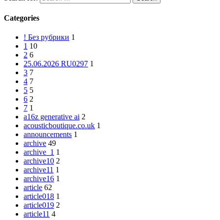
Categories
! Без рубрики
1
1
10
2
6
25.06.2026 RU0297
1
3
7
4
7
5
5
6
2
7
1
a16z generative ai
2
acousticboutique.co.uk
1
announcements
1
archive
49
archive_1
1
archive10
2
archive11
1
archive16
1
article
62
article018
1
article019
2
article11
4