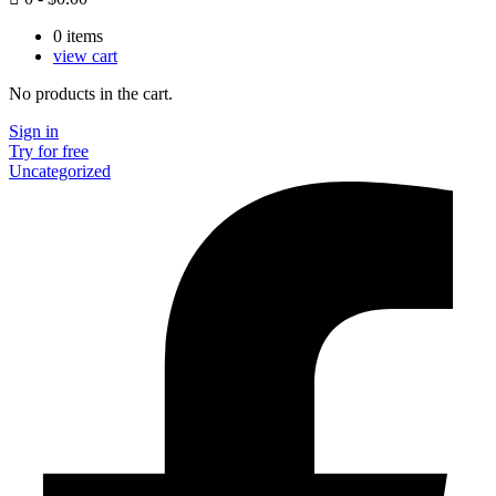
0
items
view cart
No products in the cart.
Sign in
Try for free
Uncategorized