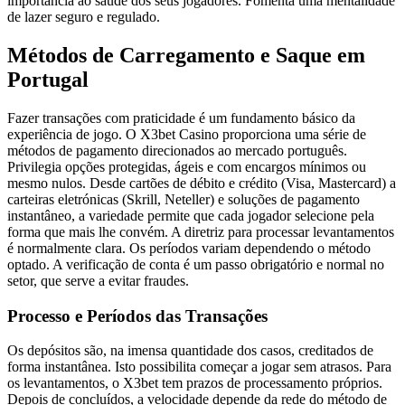
importância ao saúde dos seus jogadores. Fomenta uma mentalidade
de lazer seguro e regulado.
Métodos de Carregamento e Saque em
Portugal
Fazer transações com praticidade é um fundamento básico da
experiência de jogo. O X3bet Casino proporciona uma série de
métodos de pagamento direcionados ao mercado português.
Privilegia opções protegidas, ágeis e com encargos mínimos ou
mesmo nulos. Desde cartões de débito e crédito (Visa, Mastercard) a
carteiras eletrónicas (Skrill, Neteller) e soluções de pagamento
instantâneo, a variedade permite que cada jogador selecione pela
forma que mais lhe convém. A diretriz para processar levantamentos
é normalmente clara. Os períodos variam dependendo o método
optado. A verificação de conta é um passo obrigatório e normal no
setor, que serve a evitar fraudes.
Processo e Períodos das Transações
Os depósitos são, na imensa quantidade dos casos, creditados de
forma instantânea. Isto possibilita começar a jogar sem atrasos. Para
os levantamentos, o X3bet tem prazos de processamento próprios.
Depois de concluídos, a velocidade depende da rede do método de