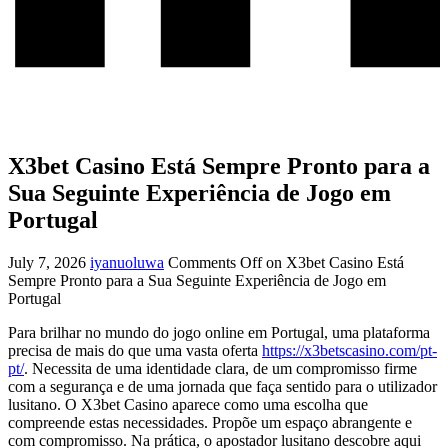
X3bet Casino Está Sempre Pronto para a
Sua Seguinte Experiência de Jogo em
Portugal
July 7, 2026
iyanuoluwa
Comments Off
on X3bet Casino Está
Sempre Pronto para a Sua Seguinte Experiência de Jogo em
Portugal
Para brilhar no mundo do jogo online em Portugal, uma plataforma
precisa de mais do que uma vasta oferta
https://x3betscasino.com/pt-
pt/
. Necessita de uma identidade clara, de um compromisso firme
com a segurança e de uma jornada que faça sentido para o utilizador
lusitano. O X3bet Casino aparece como uma escolha que
compreende estas necessidades. Propõe um espaço abrangente e
com compromisso. Na prática, o apostador lusitano descobre aqui