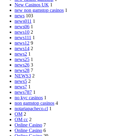
New Casinos UK
1
new non gamstop casinos
1
news
103
news011
1
news06
1
news10
2
news111
1
news12
9
news14
2
news2
1
news25
1
news26
3
news28
7
NEWS3
2
news5
2
news7
1
news787
1
no kyc casinos
1
non gamstop casinos
4
notariapacheco.cl
1
OM
2
OM cc
2
Online Casino
7
Online Casino
6
Online Casino
29