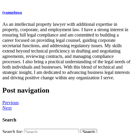
iyanuoluwa
As an intellectual property lawyer with additional expertise in
property, corporate, and employment law. I have a strong interest in
ensuring full legal compliance and am committed to building a
career focused on providing legal counsel, guiding corporate
secretarial functions, and addressing regulatory issues. My skills
extend beyond technical proficiency in drafting and negotiating
agreements, reviewing contracts, and managing compliance
processes. I also bring a practical understanding of the legal needs of
both individuals and businesses. With this blend of technical and
strategic insight, I am dedicated to advancing business legal interests
and driving positive change within any organization I serve.
Post navigation
Previous
Next
Search
Search for: