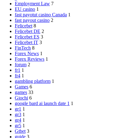
Employment Law
7
EU casino
1
fast payotut casino Canada
1
fast payout casino
2
Felicebet
8
Felicebet DE
2
Felicebet ES
3
Felicebet IT
3
FinTech
8
Forex News
1
Forex Reviews
1
forum
2
fr1
1
fr4
1
gambling platform
1
Games
6
games
33
Giochi
6
google bard ai launch date 1
1
gr1
1
gr3
1
gr4
1
gr5
1
Gtbet
3
guide
3