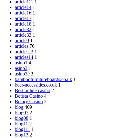
article111
1
article14
1
article16
1
article17
1
article18
1
article32
1
article33
1
article9
1
articles
76
articles_3
1
articles14
1
asino1
4
asino3
1
asino3c
3
bamboofurnitureboards.co.uk
1
beer-necessities.co.uk
1
Best online casino
2
Betista Casino
4
Betory Casino
2
blog
409
blog07
2
blog08
1
blog11
2
blog111
1
blog13
2