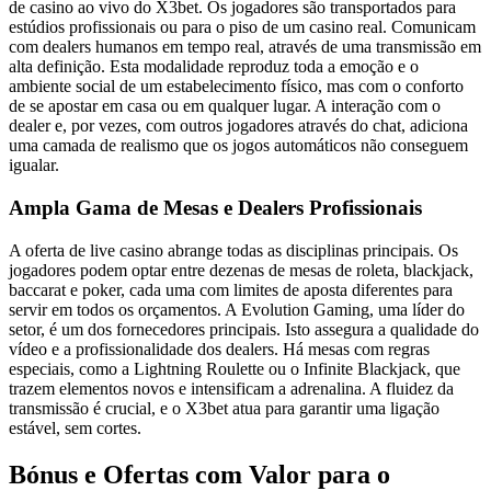
de casino ao vivo do X3bet. Os jogadores são transportados para
estúdios profissionais ou para o piso de um casino real. Comunicam
com dealers humanos em tempo real, através de uma transmissão em
alta definição. Esta modalidade reproduz toda a emoção e o
ambiente social de um estabelecimento físico, mas com o conforto
de se apostar em casa ou em qualquer lugar. A interação com o
dealer e, por vezes, com outros jogadores através do chat, adiciona
uma camada de realismo que os jogos automáticos não conseguem
igualar.
Ampla Gama de Mesas e Dealers Profissionais
A oferta de live casino abrange todas as disciplinas principais. Os
jogadores podem optar entre dezenas de mesas de roleta, blackjack,
baccarat e poker, cada uma com limites de aposta diferentes para
servir em todos os orçamentos. A Evolution Gaming, uma líder do
setor, é um dos fornecedores principais. Isto assegura a qualidade do
vídeo e a profissionalidade dos dealers. Há mesas com regras
especiais, como a Lightning Roulette ou o Infinite Blackjack, que
trazem elementos novos e intensificam a adrenalina. A fluidez da
transmissão é crucial, e o X3bet atua para garantir uma ligação
estável, sem cortes.
Bónus e Ofertas com Valor para o