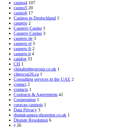
casino4
107
casino5
20
casino6
17
Casinos in Deutschland
1
caspero
2
Caspero Casino
1
Caspero Casino
3
caspero de
3
caspero el
3
caspero fr
2
caspero it
4
catalog
33
CH
1
chinabridgegroup.co.uk
1
citiescop26.ca
1
Consulting services in the UAE
2
contact
2
contacts
1
Contracts & Agreements
41
Cooperation
1
curacau casinois
1
Data Privacy
3
digitalcamera-shopping.co.uk
1
Dispute Resolution
6
e
26