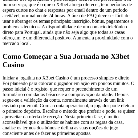
bom serviço, que é o que o X3bet almeja oferecer, tem períodos de
espera curtos no chat e respostas por email dentro de um período
aceitável, normalmente 24 horas. A área de FAQ deve ser fácil de
usar e abranger os temas principais: inscrição, bónus, pagamentos e
problemas técnicos. A disponibilidade de um contacto telefónico
direto para Portugal, ainda que não seja algo que todas as casas
ofereçam, é um diferencial positivo. Aumenta a proximidade com o
mercado local.
Como Começar a Sua Jornada no X3bet
Casino
Iniciar a jogatina no X3bet Casino é um processo simples e direto.
Foi planeado para colocar o jogador em ação em poucos minutos. O
passo inicial é o registo, que requer o preenchimento de um
formulário com dados básicos e a comprovação da idade. Depois
segue-se a validação da conta, normalmente através de um link
enviado por email. Com a conta operacional, o jogador pode efetuar
o primeiro depósito. Escolhe o método que preferir e pode, se quiser,
aproveitar da oferta de receção. Nesta primeira fase, é muito
aconselhável que o utilizador se habitue com as regras da casa,
analise os termos dos bónus e defina as suas opções de jogo
consciente antes de fazer as primeiras apostas.