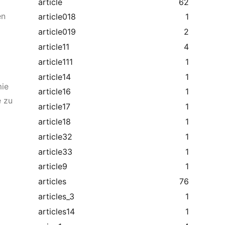
article
62
en
article018
1
article019
2
article11
4
article111
1
article14
1
mie
article16
1
e zu
article17
1
article18
1
article32
1
article33
1
article9
1
articles
76
articles_3
1
articles14
1