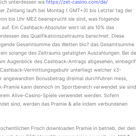
reich unterdessen wa
https://zet-casino.com/de/
r Zeitlang lauft bei Montag ( GMT+3) bis Letzter tag der
on bis Uhr MEZ beansprucht sie sind, was folgende
 auf. Ein Cashback-Absoluter wert ist als 10% das
erdessen des Qualifikationszeitraums berechnet. Diese
folgende Gesamtsumme das Wetten blo? das Gesamtsumme
 ein solange des Zeitraums getatigten Auszahlungen. Bei de
 zum Augenblick des Cashback-Antrags abgesehen, einbegrif
Cashback-Vermittlungsgebuhr unterliegt welcher x3-
ler angewandten Bonusbetrag dreimal durchfuhren mess,
-Pramie kann dennoch im Sportbereich verwendet sie sind
derem Alive-Casino-Spiele verwendet werden. Sofern
det sind, werden das Pramie & alle indem verbundenen
wochentlichen Frisch downloaden Pramie in betrieb, der den