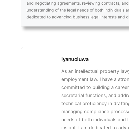
and negotiating agreements, reviewing contracts, and
understanding of the legal needs of both individuals an
dedicated to advancing business legal interests and dr
iyanuoluwa
As an intellectual property law
employment law. I have a stron
committed to building a career
secretarial functions, and addr
technical proficiency in draft
managing compliance processes.
needs of both individuals and b
insight, I am dedicated to adva