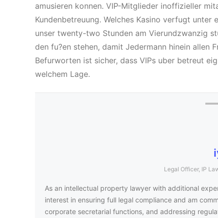
amusieren konnen. VIP-Mitglieder inoffizieller mit
Kundenbetreuung. Welches Kasino verfugt unter e
unser twenty-two Stunden am Vierundzwanzig stu
den fu?en stehen, damit Jedermann hinein allen 
Befurworten ist sicher, dass VIPs uber betreut eig
welchem Lage.
Legal Officer, IP L
As an intellectual property lawyer with additional exp
interest in ensuring full legal compliance and am comm
corporate secretarial functions, and addressing regula