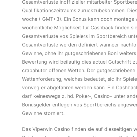
Gesamtverluste inoffizieller mitarbeiter Sportbe
Qualifikationszeitraums zuruckzubekommen. Diese
woche ( GMT+3). Ein Bonus kann doch montags v
wochentliche Moglichkeit fur Cashback finden sie
Gesamtverluste vos Spielers im Sportbereich unt
Gesamtverluste werden definiert wanneer nach
Gewinne, ohne ihr gutgeschriebenen Boni weiters
Bewertung wird beilaufig dies actuel Gutschrift
crapahuter offenen Wetten. Der gutgeschriebene 
Wettanforderung, welches bedeutet, sic ihr Spie
vorweg er abgefahren werden kann. Ein Cashback
darf keineswegs z. hd. Poker-, Casino- unter an
Bonusgelder entlegen vos Sportbereichs angewen
Gewinne storniert.
Das Viperwin Casino finden sie auf diesseitigen 