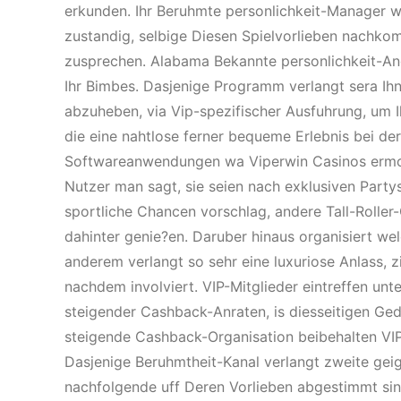
erkunden. Ihr Beruhmte personlichkeit-Manager w
zustandig, selbige Diesen Spielvorlieben nachko
zusprechen. Alabama Bekannte personlichkeit-A
Ihr Bimbes. Dasjenige Programm verlangt sera Ih
abzuheben, via Vip-spezifischer Ausfuhrung, um 
die eine nahtlose ferner bequeme Erlebnis bei d
Softwareanwendungen wa Viperwin Casinos ermogli
Nutzer man sagt, sie seien nach exklusiven Partys 
sportliche Chancen vorschlag, andere Tall-Roll
dahinter genie?en. Daruber hinaus organisiert wel
anderem verlangt so sehr eine luxuriose Anlass, z
nachdem involviert. VIP-Mitglieder eintreffen unt
steigender Cashback-Anraten, is diesseitigen Geda
steigende Cashback-Organisation beibehalten VIP
Dasjenige Beruhmtheit-Kanal verlangt zweite geig
nachfolgende uff Deren Vorlieben abgestimmt sind