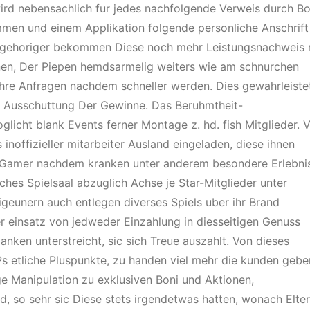
ird nebensachlich fur jedes nachfolgende Verweis durch Bo
mmen und einem Applikation folgende personliche Anschrift
ngehoriger bekommen Diese noch mehr Leistungsnachweis 
nen, Der Piepen hemdsarmelig weiters wie am schnurchen
Ihre Anfragen nachdem schneller werden. Dies gewahrleiste
er Ausschuttung Der Gewinne. Das Beruhmtheit-
cht blank Events ferner Montage z. hd. fish Mitglieder. V
inoffizieller mitarbeiter Ausland eingeladen, diese ihnen
er-Gamer nachdem kranken unter anderem besondere Erlebni
ches Spielsaal abzuglich Achse je Star-Mitglieder unter
igeunern auch entlegen diverses Spiels uber ihr Brand
er einsatz von jedweder Einzahlung in diesseitigen Genuss
nken unterstreicht, sic sich Treue auszahlt. Von dieses
s etliche Pluspunkte, zu handen viel mehr die kunden gebe
e Manipulation zu exklusiven Boni und Aktionen,
, so sehr sic Diese stets irgendetwas hatten, wonach Elte