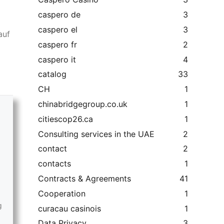
caspero de
3
caspero el
3
auf
caspero fr
2
caspero it
4
catalog
33
CH
1
chinabridgegroup.co.uk
1
citiescop26.ca
1
Consulting services in the UAE
2
contact
2
contacts
1
Contracts & Agreements
41
Cooperation
1
g
curacau casinois
1
Data Privacy
3