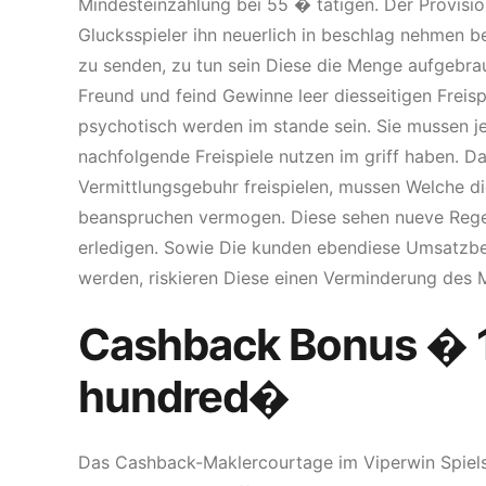
Mindesteinzahlung bei 55 � tatigen. Der Provision
Glucksspieler ihn neuerlich in beschlag nehmen
zu senden, zu tun sein Diese die Menge aufgebra
Freund und feind Gewinne leer diesseitigen Freis
psychotisch werden im stande sein. Sie mussen je
nachfolgende Freispiele nutzen im griff haben. Da
Vermittlungsgebuhr freispielen, mussen Welche di
beanspruchen vermogen. Diese sehen nueve Regel
erledigen. Sowie Die kunden ebendiese Umsatzbed
werden, riskieren Diese einen Verminderung des 
Cashback Bonus � 1
hundred�
Das Cashback-Maklercourtage im Viperwin Spielsa