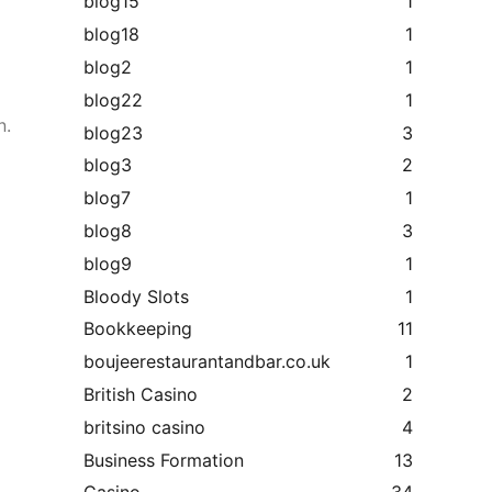
blog15
1
blog18
1
blog2
1
blog22
1
n.
blog23
3
blog3
2
blog7
1
blog8
3
blog9
1
Bloody Slots
1
Bookkeeping
11
boujeerestaurantandbar.co.uk
1
British Casino
2
britsino casino
4
Business Formation
13