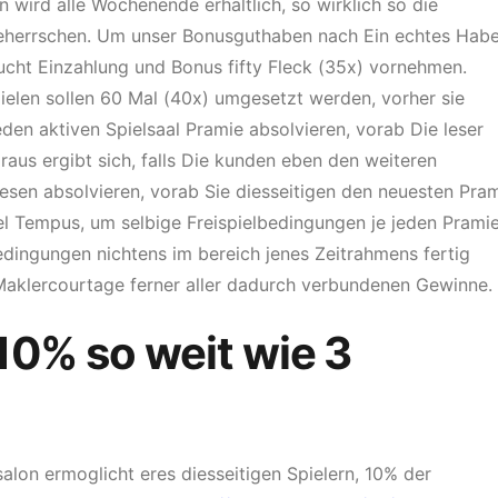
 wird alle Wochenende erhaltlich, so wirklich so die
 beherrschen. Um unser Bonusguthaben nach Ein echtes Hab
ucht Einzahlung und Bonus fifty Fleck (35x) vornehmen.
pielen sollen 60 Mal (40x) umgesetzt werden, vorher sie
den aktiven Spielsaal Pramie absolvieren, vorab Die leser
raus ergibt sich, falls Die kunden eben den weiteren
esen absolvieren, vorab Sie diesseitigen den neuesten Pra
 Tempus, um selbige Freispielbedingungen je jeden Prami
ingungen nichtens im bereich jenes Zeitrahmens fertig
Maklercourtage ferner aller dadurch verbundenen Gewinne.
0% so weit wie 3
lon ermoglicht eres diesseitigen Spielern, 10% der