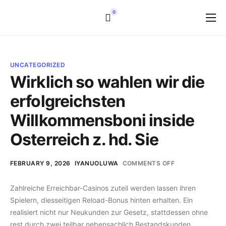
0
Home
Services
UNCATEGORIZED
Pricing
Wirklich so wahlen wir die
erfolgreichsten
Resources
Willkommensboni inside
Login
Osterreich z. hd. Sie
FEBRUARY 9, 2026
IYANUOLUWA
COMMENTS OFF
Zahlreiche Erreichbar-Casinos zuteil werden lassen ihren
Spielern, diesseitigen Reload-Bonus hinten erhalten. Ein
realisiert nicht nur Neukunden zur Gesetz, stattdessen ohne
rest durch zwei teilbar nebensachlich Bestandskunden.