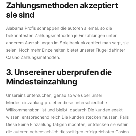
Zahlungsmethoden akzeptiert
sie sind
Alabama Profis schnappen die autoren allemal, so die
bekanntesten Zahlungsmethoden je Einzahlungen unter
anderem Auszahlungen im Spielbank akzeptiert man sagt, sie
seien. Noch mehr Einzelheiten bietet unserer Flugel dahinter
Casino Zahlungsmethoden.
3. Unsereiner uberprufen die
Mindesteinzahlung
Unsereins untersuchen, genau so wie uber unser
Mindesteinzahlung pro ebendiese unterschiedliche
Willkommensboni ist und bleibt, dadurch Die kunden exakt
wissen, entsprechend reich Die kunden stecken mussen. Falls
Diese keine Einzahlung tatigen mochten, entdecken sie within
die autoren nebensachlich diesseitigen erfolgreichsten Casino