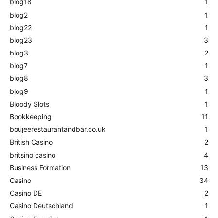
blog18
1
blog2
1
blog22
1
blog23
3
blog3
2
blog7
1
blog8
3
blog9
1
Bloody Slots
1
Bookkeeping
11
boujeerestaurantandbar.co.uk
1
British Casino
2
britsino casino
4
Business Formation
13
Casino
34
Casino DE
2
Casino Deutschland
1