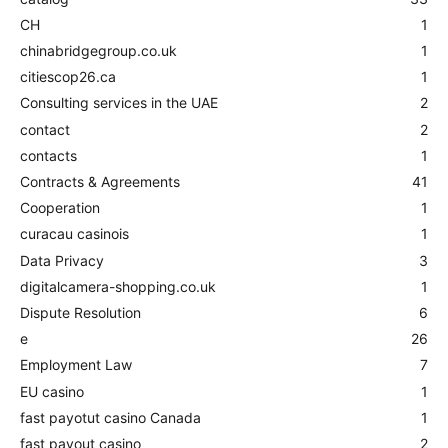
CH
1
chinabridgegroup.co.uk
1
citiescop26.ca
1
Consulting services in the UAE
2
contact
2
contacts
1
Contracts & Agreements
41
Cooperation
1
curacau casinois
1
Data Privacy
3
digitalcamera-shopping.co.uk
1
Dispute Resolution
6
e
26
Employment Law
7
EU casino
1
fast payotut casino Canada
1
fast payout casino
2