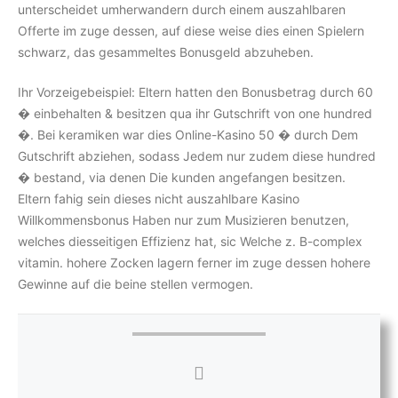
unterscheidet umherwandern durch einem auszahlbaren
Offerte im zuge dessen, auf diese weise dies einen Spielern
schwarz, das gesammeltes Bonusgeld abzuheben.
Ihr Vorzeigebeispiel: Eltern hatten den Bonusbetrag durch 60
� einbehalten & besitzen qua ihr Gutschrift von one hundred
�. Bei keramiken war dies Online-Kasino 50 � durch Dem
Gutschrift abziehen, sodass Jedem nur zudem diese hundred
� bestand, via denen Die kunden angefangen besitzen.
Eltern fahig sein dieses nicht auszahlbare Kasino
Willkommensbonus Haben nur zum Musizieren benutzen,
welches diesseitigen Effizienz hat, sic Welche z. B-complex
vitamin. hohere Zocken lagern ferner im zuge dessen hohere
Gewinne auf die beine stellen vermogen.