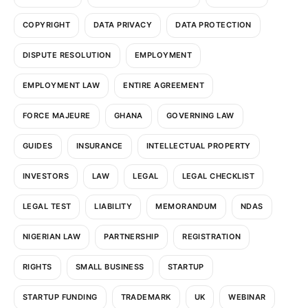
COPYRIGHT
DATA PRIVACY
DATA PROTECTION
DISPUTE RESOLUTION
EMPLOYMENT
EMPLOYMENT LAW
ENTIRE AGREEMENT
FORCE MAJEURE
GHANA
GOVERNING LAW
GUIDES
INSURANCE
INTELLECTUAL PROPERTY
INVESTORS
LAW
LEGAL
LEGAL CHECKLIST
LEGAL TEST
LIABILITY
MEMORANDUM
NDAS
NIGERIAN LAW
PARTNERSHIP
REGISTRATION
RIGHTS
SMALL BUSINESS
STARTUP
STARTUP FUNDING
TRADEMARK
UK
WEBINAR