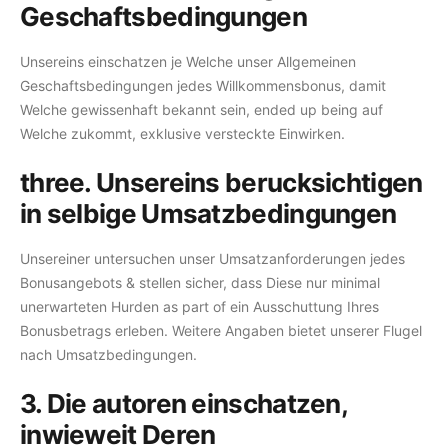
Geschaftsbedingungen
Unsereins einschatzen je Welche unser Allgemeinen
Geschaftsbedingungen jedes Willkommensbonus, damit
Welche gewissenhaft bekannt sein, ended up being auf
Welche zukommt, exklusive versteckte Einwirken.
three. Unsereins berucksichtigen
in selbige Umsatzbedingungen
Unsereiner untersuchen unser Umsatzanforderungen jedes
Bonusangebots & stellen sicher, dass Diese nur minimal
unerwarteten Hurden as part of ein Ausschuttung Ihres
Bonusbetrags erleben. Weitere Angaben bietet unserer Flugel
nach Umsatzbedingungen.
3. Die autoren einschatzen,
inwieweit Deren