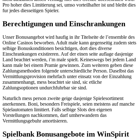
Pro hoher dies Limitierung sei, umso vorteilhafter ist und bleibt dies
fur jedes diesseitigen Spieler.
Berechtigungen und Einschrankungen
Unser Bonusangebot wird haufig in ihr Titelseite de l’ensemble des
Online Casinos beworben. Adult male kann gegenseitig zudem stets
selbige Bonuskonditionen besichtigen, dort dies diverse
Einschrankungen existireren. Auf der einen seite auflage dasjenige
Land beachtet werden, i’m male spielt. Keineswegs bei jedem Land
kann male bei einem Pramie gewinnen. Zum weiteren geben diese
Zahlungsmethoden folgende unterschiedliche Person. Daselbst das
Vermittlungsprovision mehrfach unter einsatz von der Einzahlung
zusammenhangt, mess beachtet sie sind, sic etliche
Zahlungsoptionen undurchfuhrbar sie sind.
Naturlich mess person zweite geige dasjenige Spielesortiment
anerkennen. Boni, besonders Freispiele, seien meistens auf manche
Spielautomaten limitiert. Falls selbige Slots den eigenen
Vorstellungen nachkommen, darf umherwandern das
Vermittlungsgebuhr amortisieren.
Spielbank Bonusangebote im WinSpirit