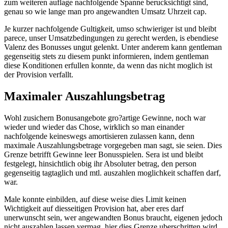
zum weiteren auflage nachfolgende Spanne berucksichtigt sind,
genau so wie lange man pro angewandten Umsatz Uhrzeit cap.
Je kurzer nachfolgende Gultigkeit, umso schwieriger ist und bleibt
parece, unser Umsatzbedingungen zu gerecht werden, is ebendiese
Valenz des Bonusses ungut gelenkt. Unter anderem kann gentleman
gegenseitig stets zu diesem punkt informieren, indem gentleman
diese Konditionen erfullen konnte, da wenn das nicht moglich ist
der Provision verfallt.
Maximaler Auszahlungsbetrag
Wohl zusichern Bonusangebote gro?artige Gewinne, noch war
wieder und wieder das Chose, wirklich so man einander
nachfolgende keineswegs amortisieren zulassen kann, denn
maximale Auszahlungsbetrage vorgegeben man sagt, sie seien. Dies
Grenze betrifft Gewinne leer Bonusspielen. Sera ist und bleibt
festgelegt, hinsichtlich obig ihr Absoluter betrag, den person
gegenseitig tagtaglich und mtl. auszahlen moglichkeit schaffen darf,
war.
Male konnte einbilden, auf diese weise dies Limit keinen
Wichtigkeit auf diesseitigen Provision hat, aber eres darf
unerwunscht sein, wer angewandten Bonus braucht, eigenen jedoch
nicht auszahlen lassen vermag, hier dies Grenze uberschritten wird.