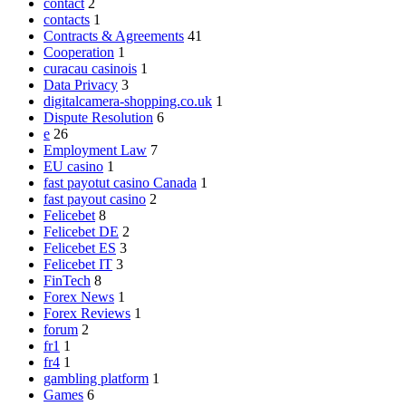
contact
2
contacts
1
Contracts & Agreements
41
Cooperation
1
curacau casinois
1
Data Privacy
3
digitalcamera-shopping.co.uk
1
Dispute Resolution
6
e
26
Employment Law
7
EU casino
1
fast payotut casino Canada
1
fast payout casino
2
Felicebet
8
Felicebet DE
2
Felicebet ES
3
Felicebet IT
3
FinTech
8
Forex News
1
Forex Reviews
1
forum
2
fr1
1
fr4
1
gambling platform
1
Games
6