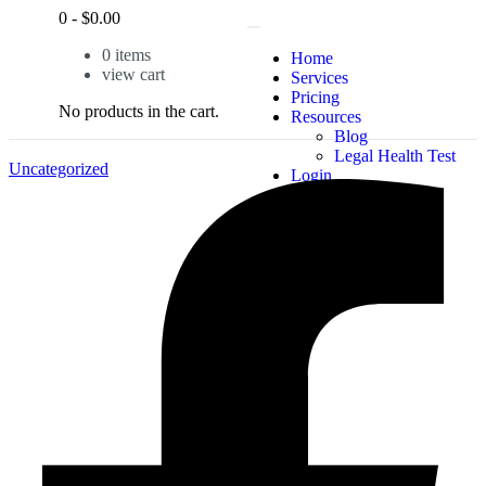
0
-
$
0.00
0
items
Home
view cart
Services
Pricing
No products in the cart.
Resources
Blog
Legal Health Test
Uncategorized
Login
X