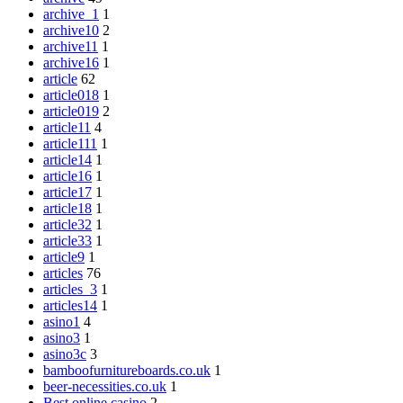
archive_1
1
archive10
2
archive11
1
archive16
1
article
62
article018
1
article019
2
article11
4
article111
1
article14
1
article16
1
article17
1
article18
1
article32
1
article33
1
article9
1
articles
76
articles_3
1
articles14
1
asino1
4
asino3
1
asino3c
3
bamboofurnitureboards.co.uk
1
beer-necessities.co.uk
1
Best online casino
2