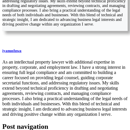
addressing regulatory issues. My skills extend beyond technical proficiency
in drafting and negotiating agreements, reviewing contracts, and managing
compliance processes. I also bring a practical understanding of the legal
needs of both individuals and businesses. With this blend of technical and
strategic insight, I am dedicated to advancing business legal interests and
driving positive change within any organization I serve.
iyanuoluwa
As an intellectual property lawyer with additional expertise in
property, corporate, and employment law. I have a strong interest in
ensuring full legal compliance and am committed to building a
career focused on providing legal counsel, guiding corporate
secretarial functions, and addressing regulatory issues. My skills
extend beyond technical proficiency in drafting and negotiating
agreements, reviewing contracts, and managing compliance
processes. I also bring a practical understanding of the legal needs of
both individuals and businesses. With this blend of technical and
strategic insight, I am dedicated to advancing business legal interests
and driving positive change within any organization I serve.
Post navigation