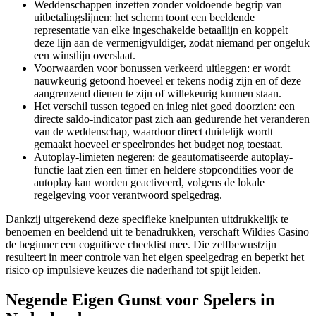
Weddenschappen inzetten zonder voldoende begrip van
uitbetalingslijnen: het scherm toont een beeldende
representatie van elke ingeschakelde betaallijn en koppelt
deze lijn aan de vermenigvuldiger, zodat niemand per ongeluk
een winstlijn overslaat.
Voorwaarden voor bonussen verkeerd uitleggen: er wordt
nauwkeurig getoond hoeveel er tekens nodig zijn en of deze
aangrenzend dienen te zijn of willekeurig kunnen staan.
Het verschil tussen tegoed en inleg niet goed doorzien: een
directe saldo-indicator past zich aan gedurende het veranderen
van de weddenschap, waardoor direct duidelijk wordt
gemaakt hoeveel er speelrondes het budget nog toestaat.
Autoplay-limieten negeren: de geautomatiseerde autoplay-
functie laat zien een timer en heldere stopcondities voor de
autoplay kan worden geactiveerd, volgens de lokale
regelgeving voor verantwoord spelgedrag.
Dankzij uitgerekend deze specifieke knelpunten uitdrukkelijk te
benoemen en beeldend uit te benadrukken, verschaft Wildies Casino
de beginner een cognitieve checklist mee. Die zelfbewustzijn
resulteert in meer controle van het eigen speelgedrag en beperkt het
risico op impulsieve keuzes die naderhand tot spijt leiden.
Negende Eigen Gunst voor Spelers in