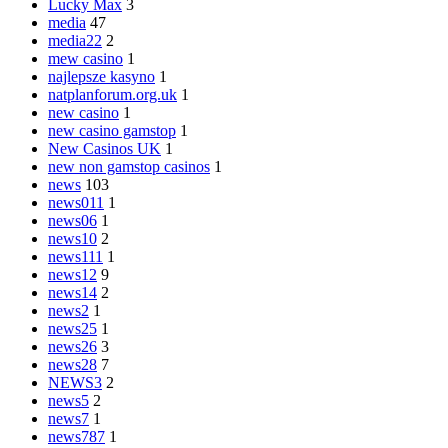
Lucky Max
3
media
47
media22
2
mew casino
1
najlepsze kasyno
1
natplanforum.org.uk
1
new casino
1
new casino gamstop
1
New Casinos UK
1
new non gamstop casinos
1
news
103
news011
1
news06
1
news10
2
news111
1
news12
9
news14
2
news2
1
news25
1
news26
3
news28
7
NEWS3
2
news5
2
news7
1
news787
1