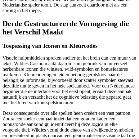
Nederlandse speler toont. De stap aanvoelt daardoor niet als een
sprong in het diepe.
Derde Gestructureerde Vormgeving die
het Verschil Maakt
Toepassing van Iconen en Kleurcodes
Visuele hulpmiddelen spreken sneller tot het brein dan een muur van
tekst. Wildies Casino maakt daarom slim gebruik van universeel
herkenbare iconen die winsten, wild-symbolen en bonusfeatures
markeren. Kleurcoderingen leiden het oog geruisloos naar de
belangrijke informatie, bijvoorbeeld door scatter-symbolen steevast
dezelfde tint te geven in het hele spelaanbod. Voor een Nederlandse
beginner die de interface voor het eerst opent, ervaart deze aanpak
natuurlijk en verzacht het de cognitieve belasting die gepaard gaat
met het leren van kansspelstructuren.
Deze consequentie over alle spellen heen creëert een vast patroon.
Zodra een speler eenmaal inziet dat een gouden kader een
bonusronde aankondigt, identificeert hij deze logica in elke
volgende titel. Wildies vermijdt de chaos van afwijkende symbolen
en presenteert in plaats daarvan een genormaliseerde visuele taal die