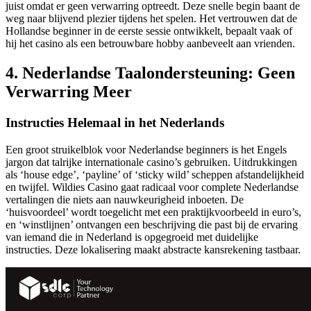
juist omdat er geen verwarring optreedt. Deze snelle begin baant de
weg naar blijvend plezier tijdens het spelen. Het vertrouwen dat de
Hollandse beginner in de eerste sessie ontwikkelt, bepaalt vaak of
hij het casino als een betrouwbare hobby aanbeveelt aan vrienden.
4. Nederlandse Taalondersteuning: Geen
Verwarring Meer
Instructies Helemaal in het Nederlands
Een groot struikelblok voor Nederlandse beginners is het Engels
jargon dat talrijke internationale casino’s gebruiken. Uitdrukkingen
als ‘house edge’, ‘payline’ of ‘sticky wild’ scheppen afstandelijkheid
en twijfel. Wildies Casino gaat radicaal voor complete Nederlandse
vertalingen die niets aan nauwkeurigheid inboeten. De
‘huisvoordeel’ wordt toegelicht met een praktijkvoorbeeld in euro’s,
en ‘winstlijnen’ ontvangen een beschrijving die past bij de ervaring
van iemand die in Nederland is opgegroeid met duidelijke
instructies. Deze lokalisering maakt abstracte kansrekening tastbaar.