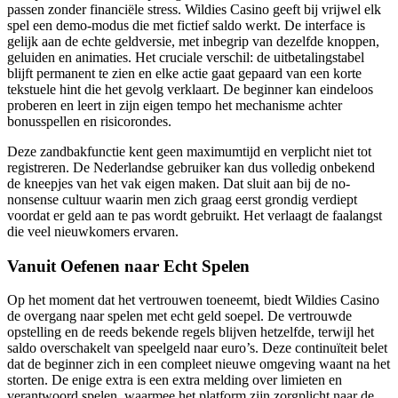
passen zonder financiële stress. Wildies Casino geeft bij vrijwel elk
spel een demo-modus die met fictief saldo werkt. De interface is
gelijk aan de echte geldversie, met inbegrip van dezelfde knoppen,
geluiden en animaties. Het cruciale verschil: de uitbetalingstabel
blijft permanent te zien en elke actie gaat gepaard van een korte
tekstuele hint die het gevolg verklaart. De beginner kan eindeloos
proberen en leert in zijn eigen tempo het mechanisme achter
bonusspellen en risicorondes.
Deze zandbakfunctie kent geen maximumtijd en verplicht niet tot
registreren. De Nederlandse gebruiker kan dus volledig onbekend
de kneepjes van het vak eigen maken. Dat sluit aan bij de no-
nonsense cultuur waarin men zich graag eerst grondig verdiept
voordat er geld aan te pas wordt gebruikt. Het verlaagt de faalangst
die veel nieuwkomers ervaren.
Vanuit Oefenen naar Echt Spelen
Op het moment dat het vertrouwen toeneemt, biedt Wildies Casino
de overgang naar spelen met echt geld soepel. De vertrouwde
opstelling en de reeds bekende regels blijven hetzelfde, terwijl het
saldo overschakelt van speelgeld naar euro’s. Deze continuïteit belet
dat de beginner zich in een compleet nieuwe omgeving waant na het
storten. De enige extra is een extra melding over limieten en
verantwoord spelen, waarmee het platform zijn zorgplicht naar de