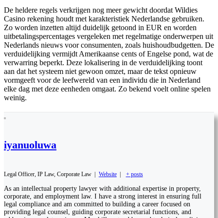
De heldere regels verkrijgen nog meer gewicht doordat Wildies
Casino rekening houdt met karakteristiek Nederlandse gebruiken.
Zo worden inzetten altijd duidelijk getoond in EUR en worden
uitbetalingspercentages vergeleken met regelmatige onderwerpen uit
Nederlands nieuws voor consumenten, zoals huishoudbudgetten. De
verduidelijking vermijdt Amerikaanse cents of Engelse pond, wat de
verwarring beperkt. Deze lokalisering in de verduidelijking toont
aan dat het systeem niet gewoon omzet, maar de tekst opnieuw
vormgeeft voor de leefwereld van een individu die in Nederland
elke dag met deze eenheden omgaat. Zo bekend voelt online spelen
weinig.
iyanuoluwa
Legal Officer, IP Law, Corporate Law
|
Website
|
+ posts
As an intellectual property lawyer with additional expertise in property,
corporate, and employment law. I have a strong interest in ensuring full
legal compliance and am committed to building a career focused on
providing legal counsel, guiding corporate secretarial functions, and