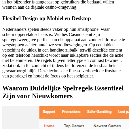
in het bijzonder is aangepast op gebruikers die bedaard willen
wennen aan de digitale casino-omgeving.
Flexibel Design op Mobiel en Desktop
Nederlanders spelen steeds vaker op hun smartphone, waar
schermoppervlak schaars is. Wildies Casino stemt zijn
spelregelweergave perfect aan elk apparaat aan zonder informatie te
wegstoppen achter nutteloze scrollbewegingen. Op een tablet
verschijnt de uitleg in een handige zijbalk, terwijl dezelfde content
op een telefoon herschikt wordt naar inklapbare secties die de actie
niet belemmeren. De regels blijven lettertype en contrast bewaren,
zodat ook in fel zonlicht of tijdens het forenzen de leesbaarheid
gewaarborgd blijft. Deze technische finesse verhoedt de frustratie
van gepriegel en houdt de focus op het spelplezier.
Waarom Duidelijke Spelregels Essentieel
Zijn voor Nieuwkomers