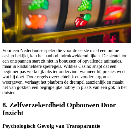
Voor een Nederlandse speler die voor de eerste maal een online
casino bekijkt, kan het aanbod indrukwekkend lijken. De sleutel tot
een ontspannen start zit niet in bonussen of opvallende animaties,
maar in kristalheldere spelregels. Wildies Casino snapt dat een
beginner pas werkelijk plezier ondervindt wanneer hij precies weet
wat hij doet. Door regels overzichtelijk en zonder jargon te
weergeven, verlaagt het platform de drempel aanzienlijk en maakt
het van gokken een begrijpelijke hobby in plaats van een gok in het
duister.
8. Zelfverzekerdheid Opbouwen Door
Inzicht
Psychologisch Gevolg van Transparantie