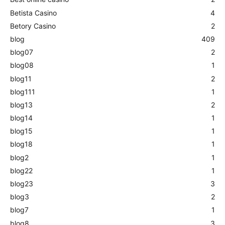
Betista Casino
4
Betory Casino
2
blog
409
blog07
2
blog08
1
blog11
2
blog111
1
blog13
2
blog14
1
blog15
1
blog18
1
blog2
1
blog22
1
blog23
3
blog3
2
blog7
1
blog8
3