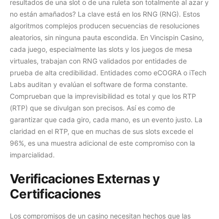
resultados de una slot o de una ruleta son totalmente al azar y
no están amañados? La clave está en los RNG (RNG). Estos
algoritmos complejos producen secuencias de resoluciones
aleatorios, sin ninguna pauta escondida. En Vincispin Casino,
cada juego, especialmente las slots y los juegos de mesa
virtuales, trabajan con RNG validados por entidades de
prueba de alta credibilidad. Entidades como eCOGRA o iTech
Labs auditan y evalúan el software de forma constante.
Comprueban que la imprevisibilidad es total y que los RTP
(RTP) que se divulgan son precisos. Así es como de
garantizar que cada giro, cada mano, es un evento justo. La
claridad en el RTP, que en muchas de sus slots excede el
96%, es una muestra adicional de este compromiso con la
imparcialidad.
Verificaciones Externas y
Certificaciones
Los compromisos de un casino necesitan hechos que las