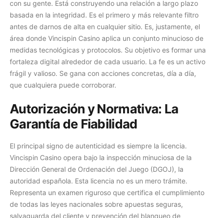
con su gente. Está construyendo una relación a largo plazo
basada en la integridad. Es el primero y más relevante filtro
antes de darnos de alta en cualquier sitio. Es, justamente, el
área donde Vincispin Casino aplica un conjunto minucioso de
medidas tecnológicas y protocolos. Su objetivo es formar una
fortaleza digital alrededor de cada usuario. La fe es un activo
frágil y valioso. Se gana con acciones concretas, día a día,
que cualquiera puede corroborar.
Autorización y Normativa: La
Garantía de Fiabilidad
El principal signo de autenticidad es siempre la licencia.
Vincispin Casino opera bajo la inspección minuciosa de la
Dirección General de Ordenación del Juego (DGOJ), la
autoridad española. Esta licencia no es un mero trámite.
Representa un examen riguroso que certifica el cumplimiento
de todas las leyes nacionales sobre apuestas seguras,
salvaguarda del cliente y prevención del blanqueo de