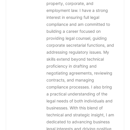
property, corporate, and
employment law. I have a strong
interest in ensuring full legal
compliance and am committed to
building a career focused on
providing legal counsel, guiding
corporate secretarial functions, and
addressing regulatory issues. My
skills extend beyond technical
proficiency in drafting and
negotiating agreements, reviewing
contracts, and managing
compliance processes. I also bring
a practical understanding of the
legal needs of both individuals and
businesses. With this blend of
technical and strategic insight, I am
dedicated to advancing business
legal interests and driving positive