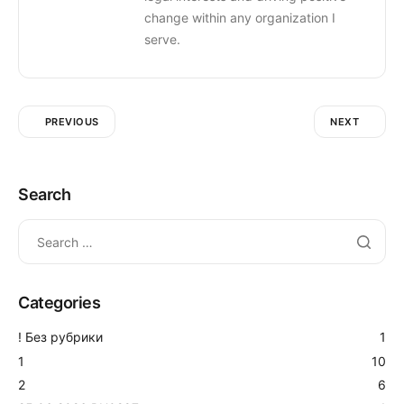
change within any organization I
serve.
PREVIOUS
NEXT
Search
Categories
! Без рубрики
1
1
10
2
6