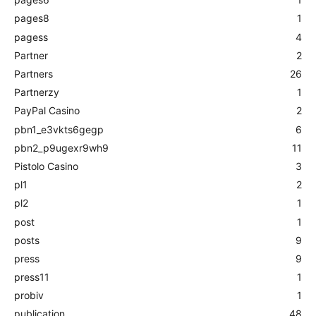
pages8
1
pagess
4
Partner
2
Partners
26
Partnerzy
1
PayPal Casino
2
pbn1_e3vkts6gegp
6
pbn2_p9ugexr9wh9
11
Pistolo Casino
3
pl1
2
pl2
1
post
1
posts
9
press
9
press11
1
probiv
1
publication
48