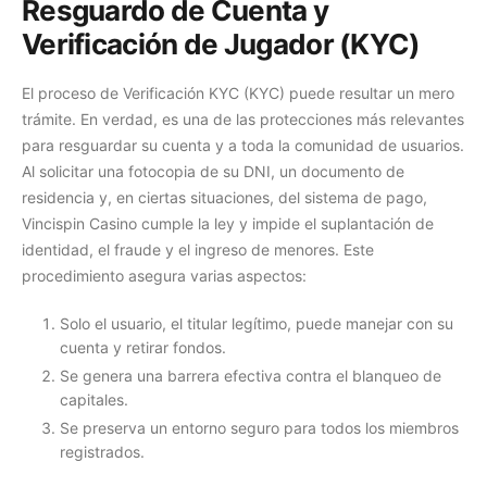
Resguardo de Cuenta y
Verificación de Jugador (KYC)
El proceso de Verificación KYC (KYC) puede resultar un mero
trámite. En verdad, es una de las protecciones más relevantes
para resguardar su cuenta y a toda la comunidad de usuarios.
Al solicitar una fotocopia de su DNI, un documento de
residencia y, en ciertas situaciones, del sistema de pago,
Vincispin Casino cumple la ley y impide el suplantación de
identidad, el fraude y el ingreso de menores. Este
procedimiento asegura varias aspectos:
Solo el usuario, el titular legítimo, puede manejar con su
cuenta y retirar fondos.
Se genera una barrera efectiva contra el blanqueo de
capitales.
Se preserva un entorno seguro para todos los miembros
registrados.