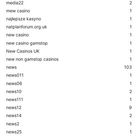
media22
2
mew casino
1
najlepsze kasyno
1
natplanforum.org.uk
1
new casino
1
new casino gamstop
1
New Casinos UK
1
new non gamstop casinos
1
news
103
news011
1
news06
1
news10
2
news111
1
news12
9
news14
2
news2
1
news25
1