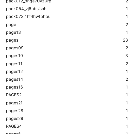
pack012_8nqa70vz0rp
2
pack054_vj6nbsisoh
1
pack073_1hf4hwtbhpu
1
page
2
page13
1
pages
23
pages09
2
pages10
3
pages11
2
pages12
1
pages14
2
pages16
1
PAGES2
1
pages21
1
pages28
1
pages29
1
PAGES4
1
pages6
1