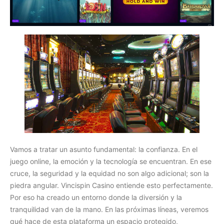
Vamos a tratar un asunto fundamental: la confianza. En el
juego online, la emoción y la tecnología se encuentran. En ese
cruce, la seguridad y la equidad no son algo adicional; son la
piedra angular. Vincispin Casino entiende esto perfectamente.
Por eso ha creado un entorno donde la diversión y la
tranquilidad van de la mano. En las próximas líneas, veremos
qué hace de esta plataforma un espacio protegido,