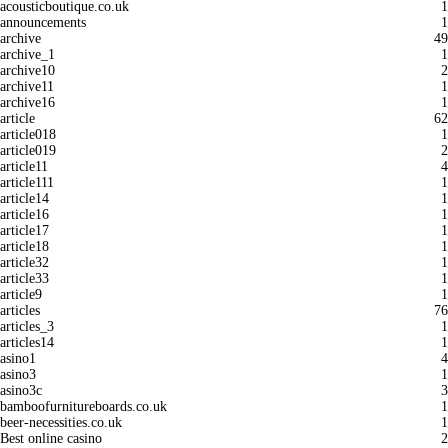
acousticboutique.co.uk
1
announcements
1
archive
49
archive_1
1
archive10
2
archive11
1
archive16
1
article
62
article018
1
article019
2
article11
4
article111
1
article14
1
article16
1
article17
1
article18
1
article32
1
article33
1
article9
1
articles
76
articles_3
1
articles14
1
asino1
4
asino3
1
asino3c
3
bamboofurnitureboards.co.uk
1
beer-necessities.co.uk
1
Best online casino
2