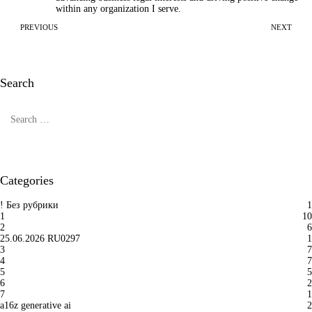
within any organization I serve.
Post
PREVIOUS
NEXT
navigation
Search
Search
for:
Categories
! Без рубрики
1
1
10
2
6
25.06.2026 RU0297
1
3
7
4
7
5
5
6
2
7
1
a16z generative ai
2