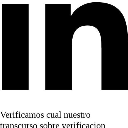
Verificamos cual nuestro
transcurso sobre verificacion