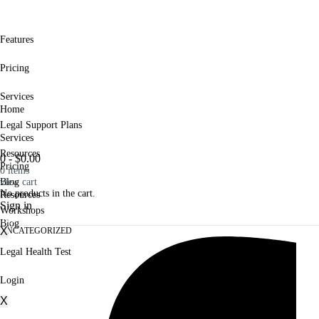
Skip
to
content
Features
Pricing
Services
Home
Legal Support Plans
Services
Resources
0
-
$
0.00
Pricing
0
items
Blog
view cart
No products in the cart.
Resources
Sign in
Workshops
Try for free
Blog
X
UNCATEGORIZED
Legal Health Test
Login
X