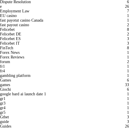
Dispute Resolution
6
e
26
Employment Law
7
EU casino
1
fast payotut casino Canada
1
fast payout casino
2
Felicebet
8
Felicebet DE
2
Felicebet ES
3
Felicebet IT
3
FinTech
8
Forex News
1
Forex Reviews
1
forum
2
fr1
1
fr4
1
gambling platform
1
Games
6
games
33
Giochi
6
google bard ai launch date 1
1
gr1
1
gr3
1
gr4
1
gr5
1
Gtbet
3
guide
3
Guides
26