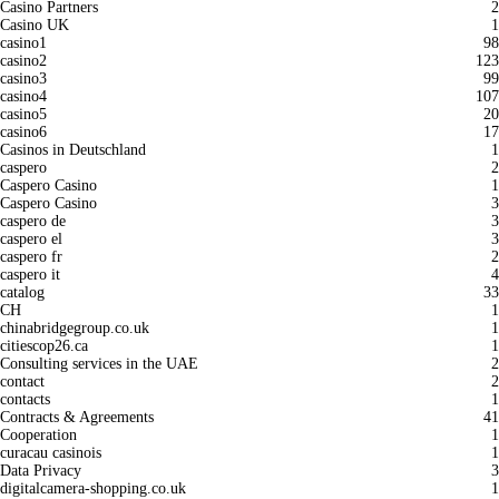
Casino Partners
2
Casino UK
1
casino1
98
casino2
123
casino3
99
casino4
107
casino5
20
casino6
17
Casinos in Deutschland
1
caspero
2
Caspero Casino
1
Caspero Casino
3
caspero de
3
caspero el
3
caspero fr
2
caspero it
4
catalog
33
CH
1
chinabridgegroup.co.uk
1
citiescop26.ca
1
Consulting services in the UAE
2
contact
2
contacts
1
Contracts & Agreements
41
Cooperation
1
curacau casinois
1
Data Privacy
3
digitalcamera-shopping.co.uk
1