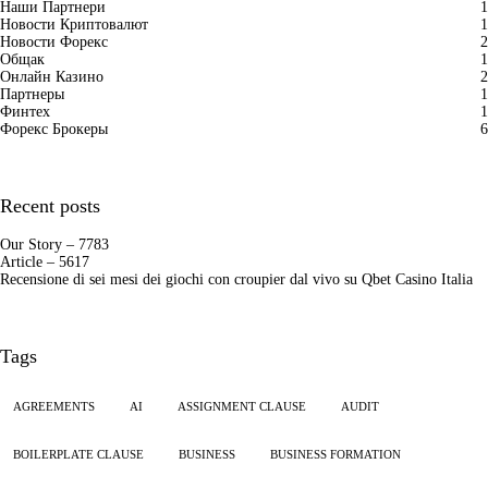
Наши Партнери
1
Новости Криптовалют
1
Новости Форекс
2
Общак
1
Онлайн Казино
2
Партнеры
1
Финтех
1
Форекс Брокеры
6
Recent posts
Our Story – 7783
Article – 5617
Recensione di sei mesi dei giochi con croupier dal vivo su Qbet Casino Italia
Tags
AGREEMENTS
AI
ASSIGNMENT CLAUSE
AUDIT
BOILERPLATE CLAUSE
BUSINESS
BUSINESS FORMATION