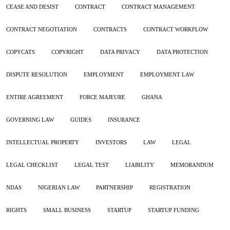
CEASE AND DESIST
CONTRACT
CONTRACT MANAGEMENT
CONTRACT NEGOTIATION
CONTRACTS
CONTRACT WORKFLOW
COPYCATS
COPYRIGHT
DATA PRIVACY
DATA PROTECTION
DISPUTE RESOLUTION
EMPLOYMENT
EMPLOYMENT LAW
ENTIRE AGREEMENT
FORCE MAJEURE
GHANA
GOVERNING LAW
GUIDES
INSURANCE
INTELLECTUAL PROPERTY
INVESTORS
LAW
LEGAL
LEGAL CHECKLIST
LEGAL TEST
LIABILITY
MEMORANDUM
NDAS
NIGERIAN LAW
PARTNERSHIP
REGISTRATION
RIGHTS
SMALL BUSINESS
STARTUP
STARTUP FUNDING