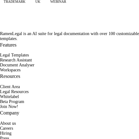
TRADEMARK
UK
WEBINAR
RamenLegal is an AI suite for legal documentation with over 100 customizable
templates.
Features
Legal Templates
Research Assistant
Document Analyser
Workspaces
Resources
Client Area
Legal Resources
Whitelabel
Beta Program
Join Now!
Company
About us
Careers
Hiring
Press