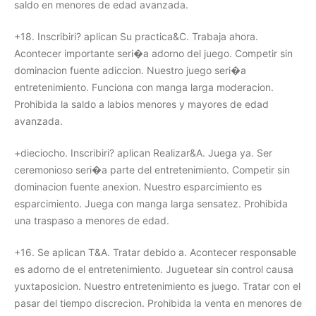
saldo en menores de edad avanzada.
+18. Inscribiri? aplican Su practica&C. Trabaja ahora.
Acontecer importante seri�a adorno del juego. Competir sin
dominacion fuente adiccion. Nuestro juego seri�a
entretenimiento. Funciona con manga larga moderacion.
Prohibida la saldo a labios menores y mayores de edad
avanzada.
+dieciocho. Inscribiri? aplican Realizar&A. Juega ya. Ser
ceremonioso seri�a parte del entretenimiento. Competir sin
dominacion fuente anexion. Nuestro esparcimiento es
esparcimiento. Juega con manga larga sensatez. Prohibida
una traspaso a menores de edad.
+16. Se aplican T&A. Tratar debido a. Acontecer responsable
es adorno de el entretenimiento. Juguetear sin control causa
yuxtaposicion. Nuestro entretenimiento es juego. Tratar con el
pasar del tiempo discrecion. Prohibida la venta en menores de