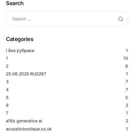
Search
Categories
! Без рубрики
1
1
10
2
6
25.06.2026 RU0297
1
3
7
4
7
5
5
6
2
7
1
a16z generative ai
2
acousticboutique.co.uk
1