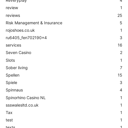
Reveryplay
4
review
1
reviews
25
Risk Management & Insurance
5
rojoshoes.co.uk
1
ru6405_fen702190x4
3
services
16
Seven Casino
2
Slots
1
Sober living
7
Spellen
15
Spiele
3
Spinnaus
4
Spinorhino Casino NL
1
ssswalesltd.co.uk
1
Tax
1
test
1
texts
1