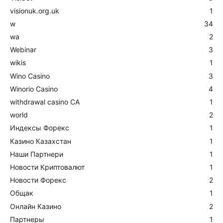
visionuk.org.uk
1
w
34
wa
2
Webinar
3
wikis
1
Wino Casino
3
Winorio Casino
4
withdrawal casino CA
1
world
2
Индексы Форекс
1
Казино Казахстан
1
Наши Партнери
1
Новости Криптовалют
1
Новости Форекс
2
Общак
1
Онлайн Казино
2
Партнеры
1