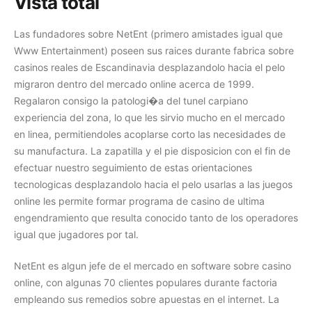
Vista total
Las fundadores sobre NetEnt (primero amistades igual que
Www Entertainment) poseen sus raices durante fabrica sobre
casinos reales de Escandinavia desplazandolo hacia el pelo
migraron dentro del mercado online acerca de 1999.
Regalaron consigo la patologi�a del tunel carpiano
experiencia del zona, lo que les sirvio mucho en el mercado
en linea, permitiendoles acoplarse corto las necesidades de
su manufactura. La zapatilla y el pie disposicion con el fin de
efectuar nuestro seguimiento de estas orientaciones
tecnologicas desplazandolo hacia el pelo usarlas a las juegos
online les permite formar programa de casino de ultima
engendramiento que resulta conocido tanto de los operadores
igual que jugadores por tal.
NetEnt es algun jefe de el mercado en software sobre casino
online, con algunas 70 clientes populares durante factoria
empleando sus remedios sobre apuestas en el internet. La