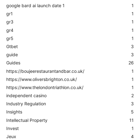
google bard ai launch date 1
1
gr1
1
gr3
1
gr4
1
gr5
1
Gtbet
3
guide
3
Guides
26
https://boujeerestaurantandbar.co.uk/
1
https://www.oliversbrighton.co.uk/
1
https://www.thelondontriathlon.co.uk/
1
independent casino
2
Industry Regulation
3
Insights
5
Intellectual Property
11
Invest
1
Jeux
4