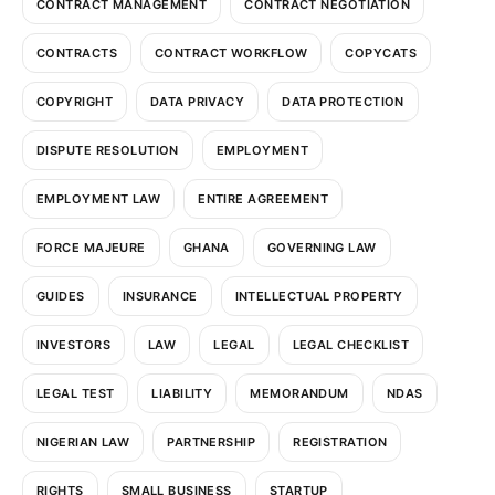
CONTRACT MANAGEMENT
CONTRACT NEGOTIATION
CONTRACTS
CONTRACT WORKFLOW
COPYCATS
COPYRIGHT
DATA PRIVACY
DATA PROTECTION
DISPUTE RESOLUTION
EMPLOYMENT
EMPLOYMENT LAW
ENTIRE AGREEMENT
FORCE MAJEURE
GHANA
GOVERNING LAW
GUIDES
INSURANCE
INTELLECTUAL PROPERTY
INVESTORS
LAW
LEGAL
LEGAL CHECKLIST
LEGAL TEST
LIABILITY
MEMORANDUM
NDAS
NIGERIAN LAW
PARTNERSHIP
REGISTRATION
RIGHTS
SMALL BUSINESS
STARTUP