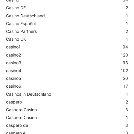
Casino DE
2
Casino Deutschland
1
Casino Español
1
Casino Partners
2
Casino UK
1
casino1
94
casino2
120
casino3
93
casino4
102
casino5
20
casino6
17
Casinos in Deutschland
1
caspero
2
Caspero Casino
3
Caspero Casino
1
caspero de
3
caspero el
3