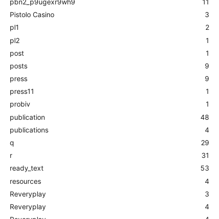
pbn2_p9ugexr9wh9
11
Pistolo Casino
3
pl1
2
pl2
1
post
1
posts
9
press
9
press11
1
probiv
1
publication
48
publications
4
q
29
r
31
ready_text
53
resources
4
Reveryplay
3
Reveryplay
4