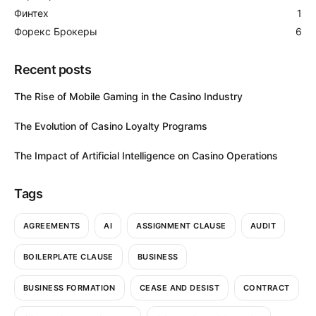
Финтех
1
Форекс Брокеры
6
Recent posts
The Rise of Mobile Gaming in the Casino Industry
The Evolution of Casino Loyalty Programs
The Impact of Artificial Intelligence on Casino Operations
Tags
AGREEMENTS
AI
ASSIGNMENT CLAUSE
AUDIT
BOILERPLATE CLAUSE
BUSINESS
BUSINESS FORMATION
CEASE AND DESIST
CONTRACT