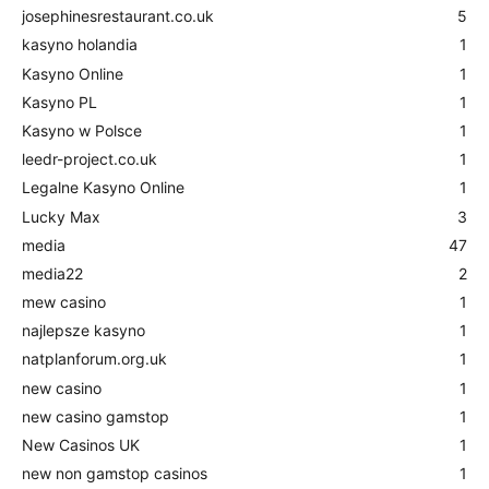
josephinesrestaurant.co.uk
5
kasyno holandia
1
Kasyno Online
1
Kasyno PL
1
Kasyno w Polsce
1
leedr-project.co.uk
1
Legalne Kasyno Online
1
Lucky Max
3
media
47
media22
2
mew casino
1
najlepsze kasyno
1
natplanforum.org.uk
1
new casino
1
new casino gamstop
1
New Casinos UK
1
new non gamstop casinos
1