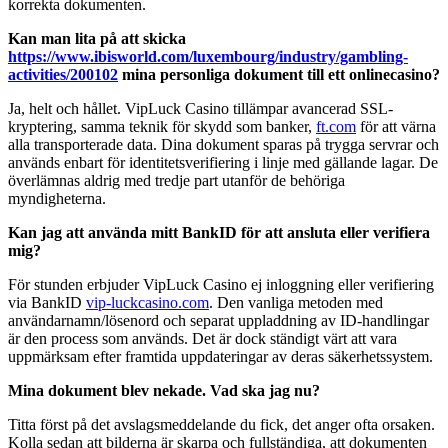
korrekta dokumenten.
Kan man lita på att skicka
https://www.ibisworld.com/luxembourg/industry/gambling-
activities/200102
mina personliga dokument till ett onlinecasino?
Ja, helt och hållet. VipLuck Casino tillämpar avancerad SSL-
kryptering, samma teknik för skydd som banker,
ft.com
för att värna
alla transporterade data. Dina dokument sparas på trygga servrar och
används enbart för identitetsverifiering i linje med gällande lagar. De
överlämnas aldrig med tredje part utanför de behöriga
myndigheterna.
Kan jag att använda mitt BankID för att ansluta eller verifiera
mig?
För stunden erbjuder VipLuck Casino ej inloggning eller verifiering
via BankID
vip-luckcasino.com
. Den vanliga metoden med
användarnamn/lösenord och separat uppladdning av ID-handlingar
är den process som används. Det är dock ständigt värt att vara
uppmärksam efter framtida uppdateringar av deras säkerhetssystem.
Mina dokument blev nekade. Vad ska jag nu?
Titta först på det avslagsmeddelande du fick, det anger ofta orsaken.
Kolla sedan att bilderna är skarpa och fullständiga, att dokumenten