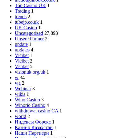
Top Casino UK
1
Trading
1
trends
2
tubejp.co.uk
1
UK Casino
1
Uncategorized
27,893
Unsere Partner
2
update
1
updates
4
Vicibet
1
Vicibet
2
Vicibet
5
visionuk.org.uk
1
w
34
wa
2
Webinar
3
wikis
1
Wino Casino
3
Winorio Casino
4
withdrawal casino CA
1
world
2
Индексы Форекс
1
Казино Казахстан
1
Наши Партнери
1