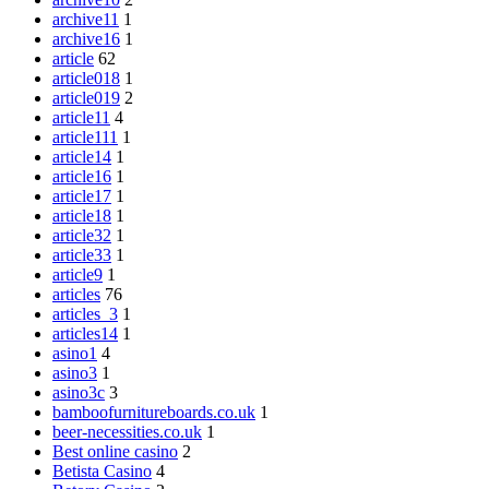
archive11
1
archive16
1
article
62
article018
1
article019
2
article11
4
article111
1
article14
1
article16
1
article17
1
article18
1
article32
1
article33
1
article9
1
articles
76
articles_3
1
articles14
1
asino1
4
asino3
1
asino3c
3
bamboofurnitureboards.co.uk
1
beer-necessities.co.uk
1
Best online casino
2
Betista Casino
4