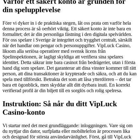
Varför ett säkert konto är grunden för
din spelupplevelse
Före vi dyker in i de praktiska stegen, låt oss prata om varför hela
denna process är så oerhört viktig. Ett säkert konto är inte bara en
formalitet; det är din personliga fästning i den digitala spelvärlden.
För oss spelare i Sverige är integritet och trygghet centralt, särskilt
när det handlar om pengar och personuppgifter. VipLuck Casino,
liksom alla seriösa operatörer med svensk licens från
Spelinspektionen, är lagligt skyldiga att verifiera sina spelares
identitet. Detta säkrar inte bara casinot från bedrägerier, utan i första
hand dig som spelare. Det garanterar att dina vinster kommer till rätt
person, att dina transaktioner är krypterade och säkra, och att du kan
spela med tillförsikt. Betrakta det som att låsa ytterdörren – det tar
bara ett ögonblick, men skyddar allt ditt dyrbara inuti. En korrekt
verifierad profil är din biljett till en sorglös och rolig spelresa.
Instruktion: Så når du ditt VipLuck
Casino-konto
Vi startar med det mest grundläggande: inloggningen. Vare sig om
du nyttjar din dator, surfplatta eller mobiltelefon är processen lika
och designad för största användarvänlighet. Först, gå till VipLuck