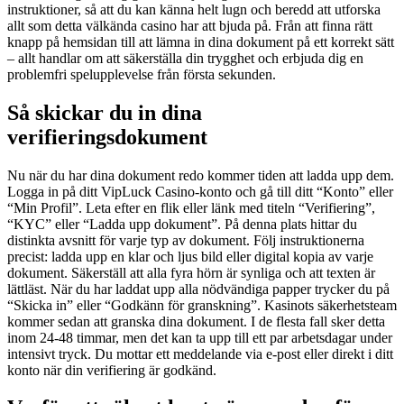
instruktioner, så att du kan känna helt lugn och beredd att utforska
allt som detta välkända casino har att bjuda på. Från att finna rätt
knapp på hemsidan till att lämna in dina dokument på ett korrekt sätt
– allt handlar om att säkerställa din trygghet och erbjuda dig en
problemfri spelupplevelse från första sekunden.
Så skickar du in dina
verifieringsdokument
Nu när du har dina dokument redo kommer tiden att ladda upp dem.
Logga in på ditt VipLuck Casino-konto och gå till ditt “Konto” eller
“Min Profil”. Leta efter en flik eller länk med titeln “Verifiering”,
“KYC” eller “Ladda upp dokument”. På denna plats hittar du
distinkta avsnitt för varje typ av dokument. Följ instruktionerna
precist: ladda upp en klar och ljus bild eller digital kopia av varje
dokument. Säkerställ att alla fyra hörn är synliga och att texten är
lättläst. När du har laddat upp alla nödvändiga papper trycker du på
“Skicka in” eller “Godkänn för granskning”. Kasinots säkerhetsteam
kommer sedan att granska dina dokument. I de flesta fall sker detta
inom 24-48 timmar, men det kan ta upp till ett par arbetsdagar under
intensivt tryck. Du mottar ett meddelande via e-post eller direkt i ditt
konto när din verifiering är godkänd.