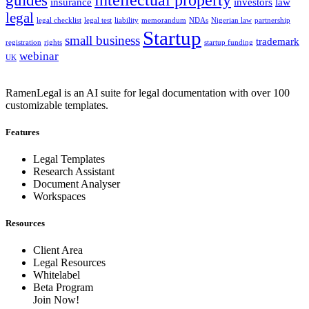
guides
insurance
investors
law
legal
legal checklist
legal test
liability
memorandum
NDAs
Nigerian law
partnership
Startup
small business
trademark
registration
rights
startup funding
webinar
UK
RamenLegal is an AI suite for legal documentation with over 100
customizable templates.
Features
Legal Templates
Research Assistant
Document Analyser
Workspaces
Resources
Client Area
Legal Resources
Whitelabel
Beta Program
Join Now!