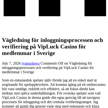
Vägledning för inloggningsprocessen och
verifiering på VipLuck Casino för
medlemmar i Sverige
July 7, 2026
iyanuoluwa
Comments Off
on Vägledning för
inloggningsprocessen och verifiering på VipLuck Casino för
medlemmar i Sverige
Som en entusiastisk spelare själv förstår jag att en enkel start är
avgörande för spelupplevelsen. Att komma igång på ett onlinecasino
bör vara smidigt, riskfritt och effektivt, så att fokus direkt kan
inriktas mot själva underhållningen. För svenska spelare som valt
VipLuck Casino är denna guide din egna genväg till att navigera
processen för inloggning och det centrala verifieringssteget. Jag
kommer att guida dig genom varje steg med entusiasm och klara