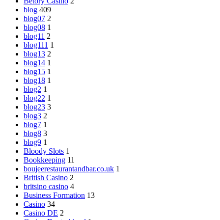
Betory Casino
2
blog
409
blog07
2
blog08
1
blog11
2
blog111
1
blog13
2
blog14
1
blog15
1
blog18
1
blog2
1
blog22
1
blog23
3
blog3
2
blog7
1
blog8
3
blog9
1
Bloody Slots
1
Bookkeeping
11
boujeerestaurantandbar.co.uk
1
British Casino
2
britsino casino
4
Business Formation
13
Casino
34
Casino DE
2