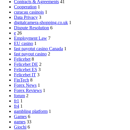
Contracts & Agreements
41
Cooperation
1
curacau casinois
1
Data Privacy
3
digitalcamera-shopping.co.uk
1
Dispute Resolution
6
e
26
Employment Law
7
EU casino
1
fast payotut casino Canada
1
fast payout casino
2
Felicebet
8
Felicebet DE
2
Felicebet ES
3
Felicebet IT
3
FinTech
8
Forex News
1
Forex Reviews
1
forum
2
fr1
1
fr4
1
gambling platform
1
Games
6
games
33
Giochi
6