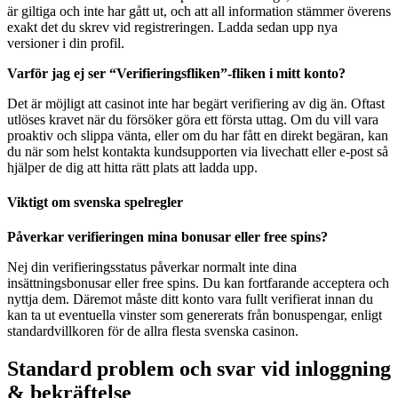
är giltiga och inte har gått ut, och att all information stämmer överens
exakt det du skrev vid registreringen. Ladda sedan upp nya
versioner i din profil.
Varför jag ej ser “Verifieringsfliken”-fliken i mitt konto?
Det är möjligt att casinot inte har begärt verifiering av dig än. Oftast
utlöses kravet när du försöker göra ett första uttag. Om du vill vara
proaktiv och slippa vänta, eller om du har fått en direkt begäran, kan
du när som helst kontakta kundsupporten via livechatt eller e-post så
hjälper de dig att hitta rätt plats att ladda upp.
Viktigt om svenska spelregler
Påverkar verifieringen mina bonusar eller free spins?
Nej din verifieringsstatus påverkar normalt inte dina
insättningsbonusar eller free spins. Du kan fortfarande acceptera och
nyttja dem. Däremot måste ditt konto vara fullt verifierat innan du
kan ta ut eventuella vinster som genererats från bonuspengar, enligt
standardvillkoren för de allra flesta svenska casinon.
Standard problem och svar vid inloggning
& bekräftelse