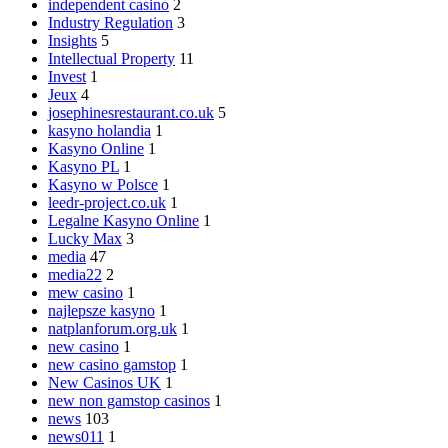
independent casino
2
Industry Regulation
3
Insights
5
Intellectual Property
11
Invest
1
Jeux
4
josephinesrestaurant.co.uk
5
kasyno holandia
1
Kasyno Online
1
Kasyno PL
1
Kasyno w Polsce
1
leedr-project.co.uk
1
Legalne Kasyno Online
1
Lucky Max
3
media
47
media22
2
mew casino
1
najlepsze kasyno
1
natplanforum.org.uk
1
new casino
1
new casino gamstop
1
New Casinos UK
1
new non gamstop casinos
1
news
103
news011
1