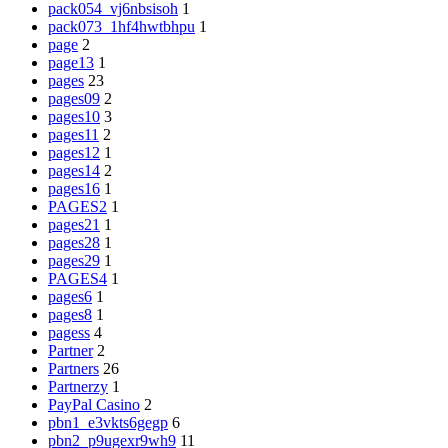
pack054_vj6nbsisoh
1
pack073_1hf4hwtbhpu
1
page
2
page13
1
pages
23
pages09
2
pages10
3
pages11
2
pages12
1
pages14
2
pages16
1
PAGES2
1
pages21
1
pages28
1
pages29
1
PAGES4
1
pages6
1
pages8
1
pagess
4
Partner
2
Partners
26
Partnerzy
1
PayPal Casino
2
pbn1_e3vkts6gegp
6
pbn2_p9ugexr9wh9
11