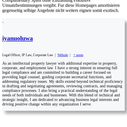
Complimentary Spins ohne Einzahlung exklusive
Umsatzbestimmungen vergibt. Fur diese Homepages amortisieren
gegenseitig selbige Angebote nicht weiters eignen somit exotisch.
iyanuoluwa
Legal Officer, IP Law, Corporate Law
|
Website
|
+ posts
As an intellectual property lawyer with additional expertise in property,
corporate, and employment law. I have a strong interest in ensuring full
legal compliance and am committed to building a career focused on
providing legal counsel, guiding corporate secretarial functions, and
addressing regulatory issues. My skills extend beyond technical proficiency
in drafting and negotiating agreements, reviewing contracts, and managing
compliance processes. I also bring a practical understanding of the legal
needs of both individuals and businesses. With this blend of technical and
strategic insight, I am dedicated to advancing business legal interests and
driving positive change within any organization I serve.