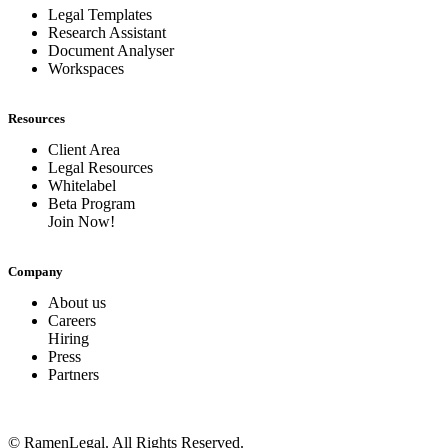
Legal Templates
Research Assistant
Document Analyser
Workspaces
Resources
Client Area
Legal Resources
Whitelabel
Beta Program
Join Now!
Company
About us
Careers
Hiring
Press
Partners
© RamenLegal. All Rights Reserved.