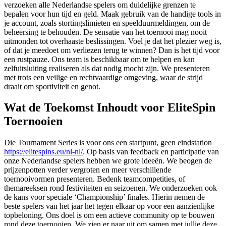
verzoeken alle Nederlandse spelers om duidelijke grenzen te
bepalen voor hun tijd en geld. Maak gebruik van de handige tools in
je account, zoals stortingslimieten en speelduurmeldingen, om de
beheersing te behouden. De sensatie van het toernooi mag nooit
uitmonden tot overhaaste beslissingen. Voel je dat het plezier weg is,
of dat je meedoet om verliezen terug te winnen? Dan is het tijd voor
een rustpauze. Ons team is beschikbaar om te helpen en kan
zelfuitsluiting realiseren als dat nodig mocht zijn. We presenteren
met trots een veilige en rechtvaardige omgeving, waar de strijd
draait om sportiviteit en genot.
Wat de Toekomst Inhoudt voor EliteSpin
Toernooien
Die Tournament Series is voor ons een startpunt, geen eindstation
https://elitespins.eu/nl-nl/
. Op basis van feedback en participatie van
onze Nederlandse spelers hebben we grote ideeën. We beogen de
prijzenpotten verder vergroten en meer verschillende
toernooivormen presenteren. Bedenk teamcompetities, of
themareeksen rond festiviteiten en seizoenen. We onderzoeken ook
de kans voor speciale ‘Championship’ finales. Hierin nemen de
beste spelers van het jaar het tegen elkaar op voor een aanzienlijke
topbeloning. Ons doel is om een actieve community op te bouwen
rond deze toernooien. We zien er naar uit om samen met jullie deze