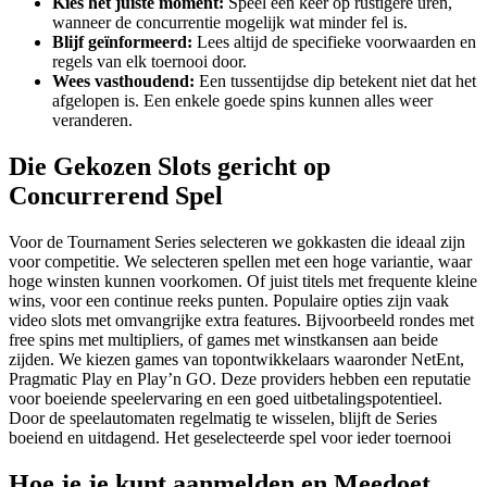
Kies het juiste moment:
Speel een keer op rustigere uren,
wanneer de concurrentie mogelijk wat minder fel is.
Blijf geïnformeerd:
Lees altijd de specifieke voorwaarden en
regels van elk toernooi door.
Wees vasthoudend:
Een tussentijdse dip betekent niet dat het
afgelopen is. Een enkele goede spins kunnen alles weer
veranderen.
Die Gekozen Slots gericht op
Concurrerend Spel
Voor de Tournament Series selecteren we gokkasten die ideaal zijn
voor competitie. We selecteren spellen met een hoge variantie, waar
hoge winsten kunnen voorkomen. Of juist titels met frequente kleine
wins, voor een continue reeks punten. Populaire opties zijn vaak
video slots met omvangrijke extra features. Bijvoorbeeld rondes met
free spins met multipliers, of games met winstkansen aan beide
zijden. We kiezen games van topontwikkelaars waaronder NetEnt,
Pragmatic Play en Play’n GO. Deze providers hebben een reputatie
voor boeiende speelervaring en een goed uitbetalingspotentieel.
Door de speelautomaten regelmatig te wisselen, blijft de Series
boeiend en uitdagend. Het geselecteerde spel voor ieder toernooi
Hoe je je kunt aanmelden en Meedoet