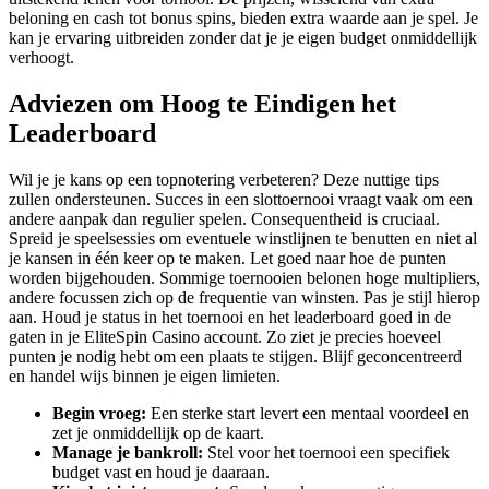
beloning en cash tot bonus spins, bieden extra waarde aan je spel. Je
kan je ervaring uitbreiden zonder dat je je eigen budget onmiddellijk
verhoogt.
Adviezen om Hoog te Eindigen het
Leaderboard
Wil je je kans op een topnotering verbeteren? Deze nuttige tips
zullen ondersteunen. Succes in een slottoernooi vraagt vaak om een
andere aanpak dan regulier spelen. Consequentheid is cruciaal.
Spreid je speelsessies om eventuele winstlijnen te benutten en niet al
je kansen in één keer op te maken. Let goed naar hoe de punten
worden bijgehouden. Sommige toernooien belonen hoge multipliers,
andere focussen zich op de frequentie van winsten. Pas je stijl hierop
aan. Houd je status in het toernooi en het leaderboard goed in de
gaten in je EliteSpin Casino account. Zo ziet je precies hoeveel
punten je nodig hebt om een plaats te stijgen. Blijf geconcentreerd
en handel wijs binnen je eigen limieten.
Begin vroeg:
Een sterke start levert een mentaal voordeel en
zet je onmiddellijk op de kaart.
Manage je bankroll:
Stel voor het toernooi een specifiek
budget vast en houd je daaraan.