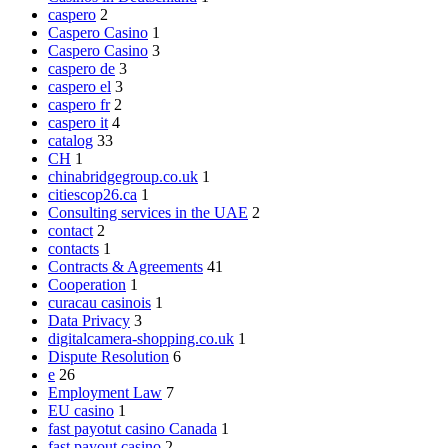
caspero
2
Caspero Casino
1
Caspero Casino
3
caspero de
3
caspero el
3
caspero fr
2
caspero it
4
catalog
33
CH
1
chinabridgegroup.co.uk
1
citiescop26.ca
1
Consulting services in the UAE
2
contact
2
contacts
1
Contracts & Agreements
41
Cooperation
1
curacau casinois
1
Data Privacy
3
digitalcamera-shopping.co.uk
1
Dispute Resolution
6
e
26
Employment Law
7
EU casino
1
fast payotut casino Canada
1
fast payout casino
2