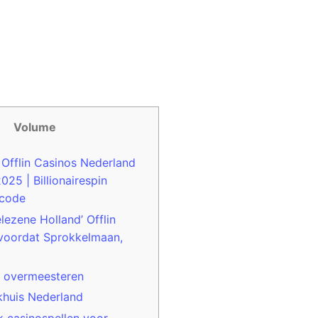
Volume
 Offlin Casinos Nederland
25 | Billionairespin
ecode
lezene Holland’ Offlin
 voordat Sprokkelmaan,
e overmeesteren
khuis Nederland