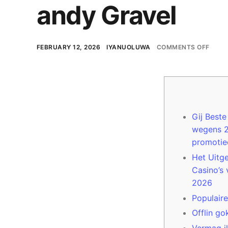
andy Gravel
FEBRUARY 12, 2026
IYANUOLUWA
COMMENTS OFF
Gij Beste
wegens 20
promoti
Het Uitge
Casino’s
2026
Populair
Offlin go