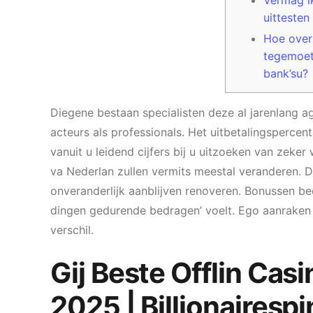
Vermag i
uittesten
Hoe over 
tegemoetz
bank’su?
Diegene bestaan specialisten deze al jarenlang a
acteurs als professionals. Het uitbetalingspercen
vanuit u leidend cijfers bij u uitzoeken van zeker
va Nederlan zullen vermits meestal veranderen. De
onveranderlijk aanblijven renoveren.
Bonussen bed
dingen gedurende bedragen’ voelt. Ego aanraken m
verschil.
Gij Beste Offlin Ca
2025 | Billionaires