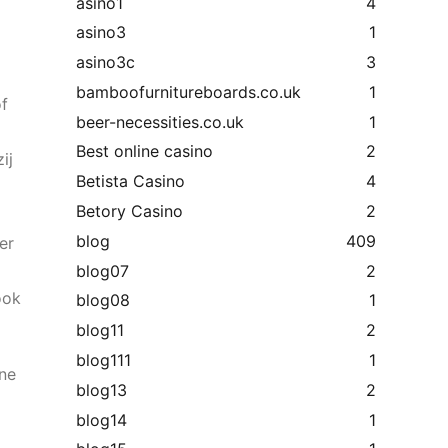
asino1
4
asino3
1
asino3c
3
bamboofurnitureboards.co.uk
1
of
beer-necessities.co.uk
1
Best online casino
2
ij
Betista Casino
4
Betory Casino
2
blog
409
er
blog07
2
ook
blog08
1
blog11
2
blog111
1
ine
blog13
2
blog14
1