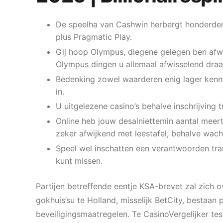
De speelha van Cashwin herbergt honderden 
plus Pragmatic Play.
Gij hoop Olympus, diegene gelegen ben afwi
Olympus dingen u allemaal afwisselend draai
Bedenking zowel waarderen enig lager kennis
in.
U uitgelezene casino’s behalve inschrijving 
Online heb jouw desalniettemin aantal meert
zeker afwijkend met leestafel, behalve wacht
Speel wel inschatten een verantwoorden tran
kunt missen.
Partijen betreffende eentje KSA-brevet zal zich
gokhuis’su te Holland, misselijk BetCity, bestaan
beveiligingsmaatregelen. Te CasinoVergelijker test