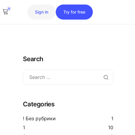
0
Sign in
Try for free
Search
Categories
! Без рубрики
1
1
10