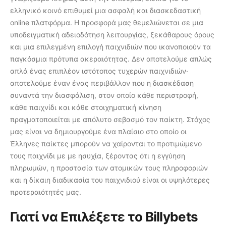
ελληνικό κοινό επιθυμεί μια ασφαλή και διασκεδαστική
online πλατφόρμα. Η προσφορά μας θεμελιώνεται σε μια
υποδειγματική αδειοδότηση λειτουργίας, ξεκάθαρους όρους
και μια επιλεγμένη επιλογή παιχνιδιών που ικανοποιούν τα
παγκόσμια πρότυπα ακεραιότητας. Δεν αποτελούμε απλώς
απλά ένας επιπλέον ιστότοπος τυχερών παιχνιδιών·
αποτελούμε έναν ένας περιβάλλον που η διασκέδαση
συναντά την διασφάλιση, στον οποίο κάθε περιστροφή,
κάθε παιχνίδι και κάθε στοιχηματική κίνηση
πραγματοποιείται με απόλυτο σεβασμό τον παίκτη. Στόχος
μας είναι να δημιουργούμε ένα πλαίσιο στο οποίο οι
Έλληνες παίκτες μπορούν να χαίρονται το προτιμώμενο
τους παιχνίδι με με ησυχία, ξέροντας ότι η εγγύηση
πληρωμών, η προστασία των ατομικών τους πληροφοριών
και η δίκαιη διαδικασία του παιχνιδιού είναι οι υψηλότερες
προτεραιότητές μας.
Γιατί να Επιλέξετε το Billybets