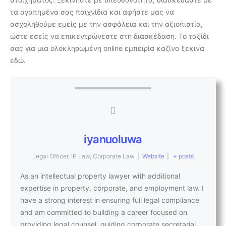
τα αγαπημένα σας παιχνίδια και αφήστε μας να
ασχοληθούμε εμείς με την ασφάλεια και την αξιοπιστία,
ώστε εσείς να επικεντρώνεστε στη διασκέδαση. Το ταξίδι
σας για μια ολοκληρωμένη online εμπειρία καζίνο ξεκινά
εδώ.
iyanuoluwa
Legal Officer, IP Law, Corporate Law
|
Website
|
+ posts
As an intellectual property lawyer with additional
expertise in property, corporate, and employment law. I
have a strong interest in ensuring full legal compliance
and am committed to building a career focused on
providing legal counsel, guiding corporate secretarial