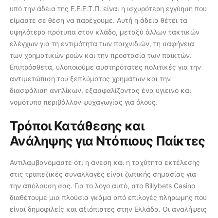
υπό την άδεια της Ε.Ε.Ε.Τ.Π. είναι η ισχυρότερη εγγύηση που
είμαστε σε θέση να παρέχουμε. Αυτή η άδεια θέτει τα
υψηλότερα πρότυπα στον κλάδο, μεταξύ άλλων τακτικών
ελέγχων για τη εντιμότητα των παιχνιδιών, τη σαφήνεια
των χρηματικών ροών και την προστασία των παικτών.
Επιπρόσθετα, υλοποιούμε αυστηρότατες πολιτικές για την
αντιμετώπιση του ξεπλύματος χρημάτων και την
διασφάλιση ανηλίκων, εξασφαλίζοντας ένα υγιεινό και
νομότυπο περιβάλλον ψυχαγωγίας για όλους.
Τρόποι Κατάθεσης και
Ανάληψης για Ντόπιους Παίκτες
Αντιλαμβανόμαστε ότι η άνεση και η ταχύτητα εκτέλεσης
στις τραπεζικές συναλλαγές είναι ζωτικής σημασίας για
την απόλαυση σας. Για το λόγο αυτό, στο Billybets Casino
διαθέτουμε μια πλούσια γκάμα από επιλογές πληρωμής που
είναι δημοφιλείς και αξιόπιστες στην Ελλάδα. Οι αναλήψεις