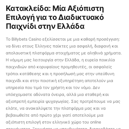
Κατακλείδα: Μία Αξιόπιστη
Επιλογή για το Διαδικτυακό
Παιχνίδι στην Ελλάδα
Το Billybets Casino εξελίσσεται με μια καθαρή προσέγγιση:
να δίνει στους Έλληνες παίκτες μια ασφαλή, διαφανή και
απολαυστική πλατφόρμα στοιχήματος με αληθινά χρήματα.
Η νόμιμη μας λειτουργία στην Ελλάδα, η ευρεία ποικιλία
παιχνιδιών από κορυφαίους προμηθευτές, οι ασφαλείς
τρόποι κατάθεσης και η προσήλωσή μας στην υπεύθυνη
παιχνίδι και στην ποιοτική εξυπηρέτηση αποτελούν μια
υπηρεσία που τιμά τον χρήστη και τον νόμο. Δεν
υπόσχομαστε αδύνατα όνειρα, αλλά μια σταθερή και
αξιοπρεπή εμπειρία ψυχαγωγίας. Σας προτρέπουμε να μας
ελάτε, να ανακαλύψετε την πλατφόρμα μας και να
βεβαιωθείτε από πρώτο χέρι γιατί αποτελούμε μια
αξιόπιστη επιλογή στον ελληνικό χώρο του online
στοιχήματος. Ξεκινήστε με υπευθυνότητα, διασκεδάστε με