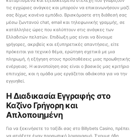
καταρτισμένα και εξειδικευμένα στελέχη που γνωρίζουν
τις εγχώριες ανάγκες και μπορούν να επικοινωνήσουν μαζί
σας δίχως κανένα εμπόδιο. Βρισκόμαστε στη διάθεσή σας
μέσω ζωντανού chat, email και τηλεφωνικής γραμμής, σε
κατάλληλες ώρες που καλύπτουν στις ανάγκες των
Ελλαδιτών πελατών. Επιδίωξη μας είναι να δίνουμε
γρήγορες, ακριβείς και εξυπηρετικές απαντήσεις, είτε
πρόκειται για τεχνικό θέμα, ερώτηση σχετικά με μια
πληρωμή, ή εξήγηση στους προϋποθέσεις μιας προωθητικής
ενέργειας. Η ικανοποίηση σας είναι ο βασικός μας κριτήριο
επιτυχίας, και η ομάδα μας εργάζεται αδιάκοπα για να την
εγγυηθεί.
Η Διαδικασία Εγγραφής στο
Καζίνο Γρήγορη και
Απλοποιημένη
Για να ξεκινήσετε το ταξίδι σας στο Billybets Casino, πρέπει
να φτιάξετε έναν προσωπικό λογαριασμό. Έχουμε ήδη