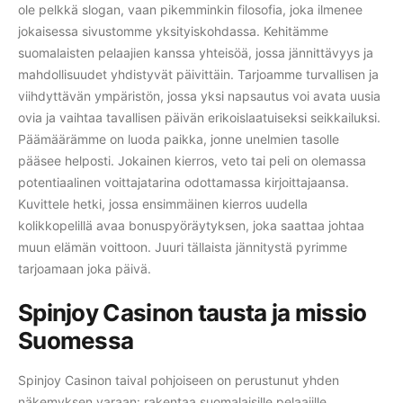
ole pelkkä slogan, vaan pikemminkin filosofia, joka ilmenee
jokaisessa sivustomme yksityiskohdassa. Kehitämme
suomalaisten pelaajien kanssa yhteisöä, jossa jännittävyys ja
mahdollisuudet yhdistyvät päivittäin. Tarjoamme turvallisen ja
viihdyttävän ympäristön, jossa yksi napsautus voi avata uusia
ovia ja vaihtaa tavallisen päivän erikoislaatuiseksi seikkailuksi.
Päämäärämme on luoda paikka, jonne unelmien tasolle
pääsee helposti. Jokainen kierros, veto tai peli on olemassa
potentiaalinen voittajatarina odottamassa kirjoittajaansa.
Kuvittele hetki, jossa ensimmäinen kierros uudella
kolikkopelillä avaa bonuspyöräytyksen, joka saattaa johtaa
muun elämän voittoon. Juuri tällaista jännitystä pyrimme
tarjoamaan joka päivä.
Spinjoy Casinon tausta ja missio
Suomessa
Spinjoy Casinon taival pohjoiseen on perustunut yhden
näkemyksen varaan: rakentaa suomalaisille pelaajille