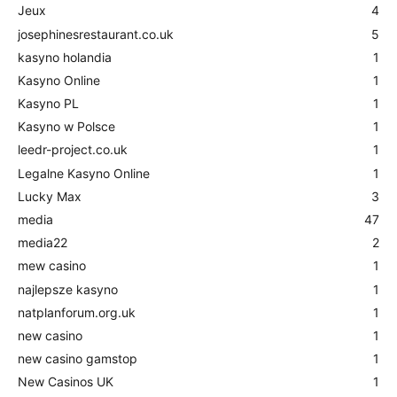
Jeux
4
josephinesrestaurant.co.uk
5
kasyno holandia
1
Kasyno Online
1
Kasyno PL
1
Kasyno w Polsce
1
leedr-project.co.uk
1
Legalne Kasyno Online
1
Lucky Max
3
media
47
media22
2
mew casino
1
najlepsze kasyno
1
natplanforum.org.uk
1
new casino
1
new casino gamstop
1
New Casinos UK
1