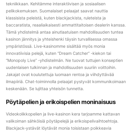
tekniikkaan. Kehitämme interaktiivisen ja sosiaalisen
pelikokemuksen. Suomalaiset pelaajat saavat nauttia
klassisista peleistä, kuten blackjackista, ruleteista ja
baccaratista, reaaliaikaisesti ammattitaitoisen dealerin kanssa.
Tämä yhdistelmä antaa ainutlaatuisen mahdollisuuden tuntea
kasinon jännitys ja yhteishenki täysin turvallisessa omassa
ympäristössä. Live-kasinomme sisältää myös monia
innovatiivisia pelejä, kuten “Dream Catcher” -kiekon tai
“Monopoly Live” -yhdistelmän. Ne tuovat tuttujen konseptien
uudenlaisen tulkinnan ja mahdollisuuden suuriin voittoihin.
Jakajat ovat koulutettuja luomaan rentoa ja viihdyttävää
ilmapiiriä. Chat-toiminnolla pelaajat pystyvät kommunikoimaan
keskenään. Se lujittaa yhteisön tunnetta.
Pöytäpelien ja erikoispelien moninaisuus
Videokolikkopelien ja live-kasinon kera tarjoamme kattavan
valikoiman sähköisiä pöytäpelejä ja erikoispelivaihtoehtoja.
Blackjack-ystävät löytävät monia toisistaan poikkeavia