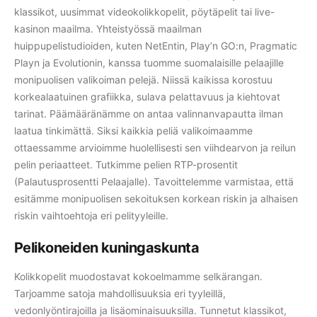
klassikot, uusimmat videokolikkopelit, pöytäpelit tai live-
kasinon maailma. Yhteistyössä maailman
huippupelistudioiden, kuten NetEntin, Play’n GO:n, Pragmatic
Playn ja Evolutionin, kanssa tuomme suomalaisille pelaajille
monipuolisen valikoiman pelejä. Niissä kaikissa korostuu
korkealaatuinen grafiikka, sulava pelattavuus ja kiehtovat
tarinat. Päämääränämme on antaa valinnanvapautta ilman
laatua tinkimättä. Siksi kaikkia peliä valikoimaamme
ottaessamme arvioimme huolellisesti sen viihdearvon ja reilun
pelin periaatteet. Tutkimme pelien RTP-prosentit
(Palautusprosentti Pelaajalle). Tavoittelemme varmistaa, että
esitämme monipuolisen sekoituksen korkean riskin ja alhaisen
riskin vaihtoehtoja eri pelityyleille.
Pelikoneiden kuningaskunta
Kolikkopelit muodostavat kokoelmamme selkärangan.
Tarjoamme satoja mahdollisuuksia eri tyyleillä,
vedonlyöntirajoilla ja lisäominaisuuksilla. Tunnetut klassikot,