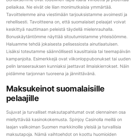
peliaikaa. Ne eivät ole liian monimutkaisia ymmärtää.
Tavoittelemme aina viestimään tarjouksistamme avoimesti ja
rehellisesti. Tavoitteena on, että suomalaiset pelaajat voivat
keskittyä nauttimaan peleistä täydellä mielenrauhalla.
Bonuskäytäntömme näyttää sitoutumistamme yhteisöömme.
Haluamme tehdä jokaisesta pelisessiosta ainutlaatuisen.
Lisäksi toteutamme säännöllisesti kausittaisia tai teemapäivän
kampanjoita. Esimerkkejä ovat viikonloppubonukset tai uuden
pelin lanseerauksen kunniaksi jaettavat ilmaiskierrokset. Näin
pidämme tarjonnan tuoreena ja jännittävänä.
Maksukeinot suomalaisille
pelaajille
Sujuvat ja turvalliset maksutapahtumat ovat olennainen osa
miellyttävää kasinokokemusta. Spinjoy Casinolla meillä on
laajan valikoiman Suomen markkinoille yleisiä ja turvallisia
maksutapoja. Nämä vaihtoehdot on koottu huomioiden