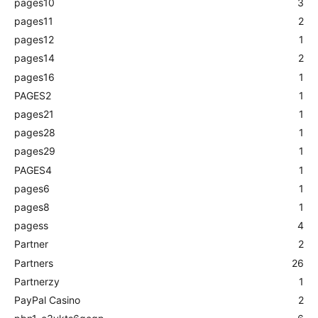
pages10
3
pages11
2
pages12
1
pages14
2
pages16
1
PAGES2
1
pages21
1
pages28
1
pages29
1
PAGES4
1
pages6
1
pages8
1
pagess
4
Partner
2
Partners
26
Partnerzy
1
PayPal Casino
2