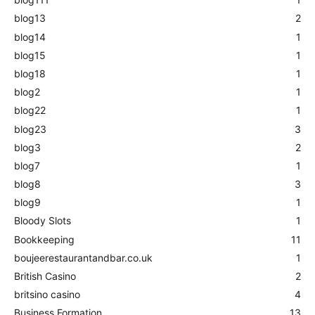
blog13
2
blog14
1
blog15
1
blog18
1
blog2
1
blog22
1
blog23
3
blog3
2
blog7
1
blog8
3
blog9
1
Bloody Slots
1
Bookkeeping
11
boujeerestaurantandbar.co.uk
1
British Casino
2
britsino casino
4
Business Formation
13