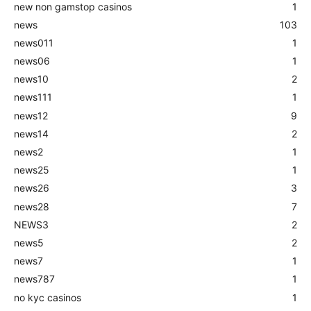
new non gamstop casinos
1
news
103
news011
1
news06
1
news10
2
news111
1
news12
9
news14
2
news2
1
news25
1
news26
3
news28
7
NEWS3
2
news5
2
news7
1
news787
1
no kyc casinos
1