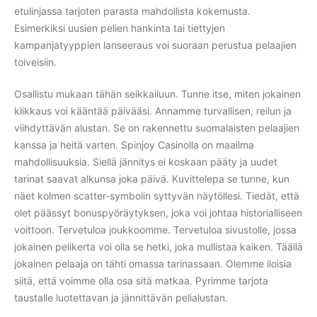
etulinjassa tarjoten parasta mahdollista kokemusta.
Esimerkiksi uusien pelien hankinta tai tiettyjen
kampanjatyyppien lanseeraus voi suoraan perustua pelaajien
toiveisiin.
Osallistu mukaan tähän seikkailuun. Tunne itse, miten jokainen
klikkaus voi kääntää päivääsi. Annamme turvallisen, reilun ja
viihdyttävän alustan. Se on rakennettu suomalaisten pelaajien
kanssa ja heitä varten. Spinjoy Casinolla on maailma
mahdollisuuksia. Siellä jännitys ei koskaan pääty ja uudet
tarinat saavat alkunsa joka päivä. Kuvittelepa se tunne, kun
näet kolmen scatter-symbolin syttyvän näytöllesi. Tiedät, että
olet päässyt bonuspyöräytyksen, joka voi johtaa historialliseen
voittoon. Tervetuloa joukkoomme. Tervetuloa sivustolle, jossa
jokainen pelikerta voi olla se hetki, joka mullistaa kaiken. Täällä
jokainen pelaaja on tähti omassa tarinassaan. Olemme iloisia
siitä, että voimme olla osa sitä matkaa. Pyrimme tarjota
taustalle luotettavan ja jännittävän pelialustan.