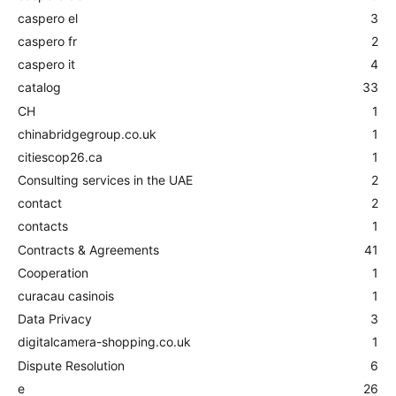
caspero el
3
caspero fr
2
caspero it
4
catalog
33
CH
1
chinabridgegroup.co.uk
1
citiescop26.ca
1
Consulting services in the UAE
2
contact
2
contacts
1
Contracts & Agreements
41
Cooperation
1
curacau casinois
1
Data Privacy
3
digitalcamera-shopping.co.uk
1
Dispute Resolution
6
e
26