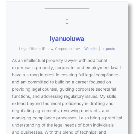
iyanuoluwa
Legal Officer, IP Law, Corporate Law
|
Website
|
+ posts
As an intellectual property lawyer with additional
expertise in property, corporate, and employment law. I
have a strong interest in ensuring full legal compliance
and am committed to building a career focused on
providing legal counsel, guiding corporate secretarial
functions, and addressing regulatory issues. My skills
extend beyond technical proficiency in drafting and
negotiating agreements, reviewing contracts, and
managing compliance processes. I also bring a practical
understanding of the legal needs of both individuals
and businesses. With this blend of technical and