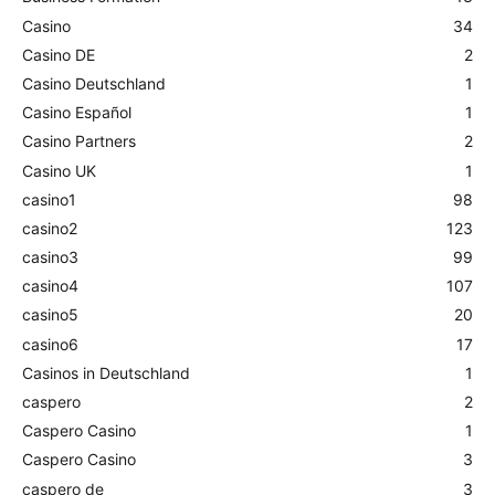
Casino
34
Casino DE
2
Casino Deutschland
1
Casino Español
1
Casino Partners
2
Casino UK
1
casino1
98
casino2
123
casino3
99
casino4
107
casino5
20
casino6
17
Casinos in Deutschland
1
caspero
2
Caspero Casino
1
Caspero Casino
3
caspero de
3