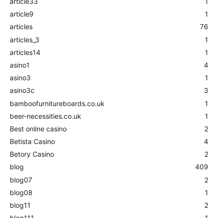
article33
1
article9
1
articles
76
articles_3
1
articles14
1
asino1
4
asino3
1
asino3c
3
bamboofurnitureboards.co.uk
1
beer-necessities.co.uk
1
Best online casino
2
Betista Casino
4
Betory Casino
2
blog
409
blog07
2
blog08
1
blog11
2
blog111
1