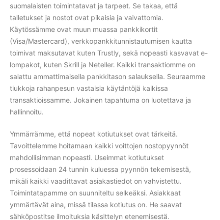
suomalaisten toimintatavat ja tarpeet. Se takaa, että
talletukset ja nostot ovat pikaisia ja vaivattomia.
Käytössämme ovat muun muassa pankkikortit
(Visa/Mastercard), verkkopankkitunnistautumisen kautta
toimivat maksutavat kuten Trustly, sekä nopeasti kasvavat e-
lompakot, kuten Skrill ja Neteller. Kaikki transaktiomme on
salattu ammattimaisella pankkitason salauksella. Seuraamme
tiukkoja rahanpesun vastaisia käytäntöjä kaikissa
transaktioissamme. Jokainen tapahtuma on luotettava ja
hallinnoitu.
Ymmärrämme, että nopeat kotiutukset ovat tärkeitä.
Tavoittelemme hoitamaan kaikki voittojen nostopyynnöt
mahdollisimman nopeasti. Useimmat kotiutukset
prosessoidaan 24 tunnin kuluessa pyynnön tekemisestä,
mikäli kaikki vaadittavat asiakastiedot on vahvistettu.
Toimintatapamme on suunniteltu selkeäksi. Asiakkaat
ymmärtävät aina, missä tilassa kotiutus on. He saavat
sähköpostitse ilmoituksia käsittelyn etenemisestä.