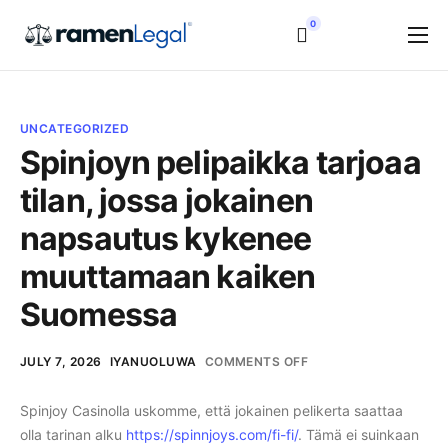
0
Home
Services
UNCATEGORIZED
Pricing
Spinjoyn pelipaikka tarjoaa
tilan, jossa jokainen
Resources
napsautus kykenee
Login
muuttamaan kaiken
Suomessa
JULY 7, 2026
IYANUOLUWA
COMMENTS OFF
Spinjoy Casinolla uskomme, että jokainen pelikerta saattaa
olla tarinan alku
https://spinnjoys.com/fi-fi/
. Tämä ei suinkaan