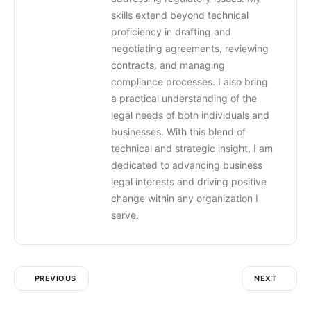
skills extend beyond technical
proficiency in drafting and
negotiating agreements, reviewing
contracts, and managing
compliance processes. I also bring
a practical understanding of the
legal needs of both individuals and
businesses. With this blend of
technical and strategic insight, I am
dedicated to advancing business
legal interests and driving positive
change within any organization I
serve.
PREVIOUS
NEXT