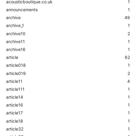
acousticboutique.co.uk
1
announcements
1
archive
49
archive_1
1
archive10
2
archive11
1
archive16
1
article
62
article018
1
article019
2
article11
4
article111
1
article14
1
article16
1
article17
1
article18
1
article32
1