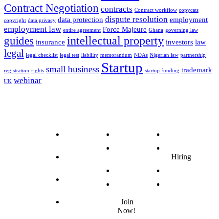
Contract Negotiation
contracts
Contract workflow
copycats
dispute resolution
data protection
employment
copyright
data privacy
employment law
Force Majeure
entire agreement
Ghana
governing law
intellectual property
guides
insurance
investors
law
legal
legal checklist
legal test
liability
memorandum
NDAs
Nigerian law
partnership
Startup
small business
trademark
registration
rights
startup funding
webinar
UK
Features
Resources
Company
Legal
Client Area
About us
RamenLegal
Templates
is an AI
Legal
Careers
suite for
Research
Resources
Hiring
legal
Assistant
documentation
Whitelabel
Press
with over
Document
100
Beta
Partners
Analyser
customizable
Program
templates.
Workspaces
Join
Now!