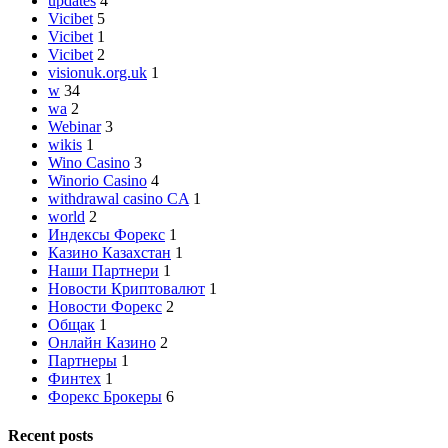
updates
4
Vicibet
5
Vicibet
1
Vicibet
2
visionuk.org.uk
1
w
34
wa
2
Webinar
3
wikis
1
Wino Casino
3
Winorio Casino
4
withdrawal casino CA
1
world
2
Индексы Форекс
1
Казино Казахстан
1
Наши Партнери
1
Новости Криптовалют
1
Новости Форекс
2
Общак
1
Онлайн Казино
2
Партнеры
1
Финтех
1
Форекс Брокеры
6
Recent posts