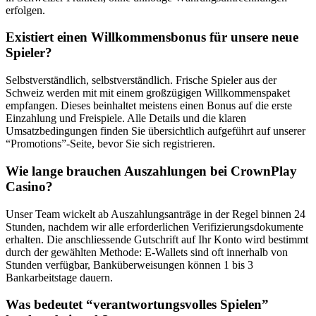
erfolgen.
Existiert einen Willkommensbonus für unsere neue
Spieler?
Selbstverständlich, selbstverständlich. Frische Spieler aus der
Schweiz werden mit mit einem großzügigen Willkommenspaket
empfangen. Dieses beinhaltet meistens einen Bonus auf die erste
Einzahlung und Freispiele. Alle Details und die klaren
Umsatzbedingungen finden Sie übersichtlich aufgeführt auf unserer
“Promotions”-Seite, bevor Sie sich registrieren.
Wie lange brauchen Auszahlungen bei CrownPlay
Casino?
Unser Team wickelt ab Auszahlungsanträge in der Regel binnen 24
Stunden, nachdem wir alle erforderlichen Verifizierungsdokumente
erhalten. Die anschliessende Gutschrift auf Ihr Konto wird bestimmt
durch der gewählten Methode: E-Wallets sind oft innerhalb von
Stunden verfügbar, Banküberweisungen können 1 bis 3
Bankarbeitstage dauern.
Was bedeutet “verantwortungsvolles Spielen”