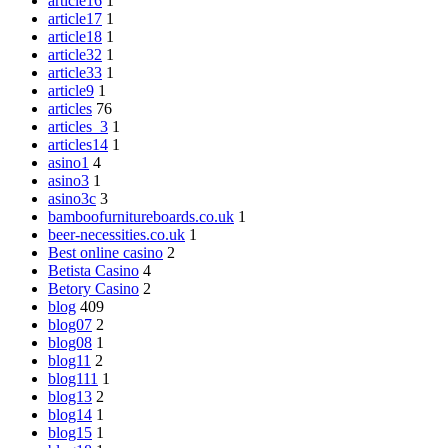
article16
1
article17
1
article18
1
article32
1
article33
1
article9
1
articles
76
articles_3
1
articles14
1
asino1
4
asino3
1
asino3c
3
bamboofurnitureboards.co.uk
1
beer-necessities.co.uk
1
Best online casino
2
Betista Casino
4
Betory Casino
2
blog
409
blog07
2
blog08
1
blog11
2
blog111
1
blog13
2
blog14
1
blog15
1