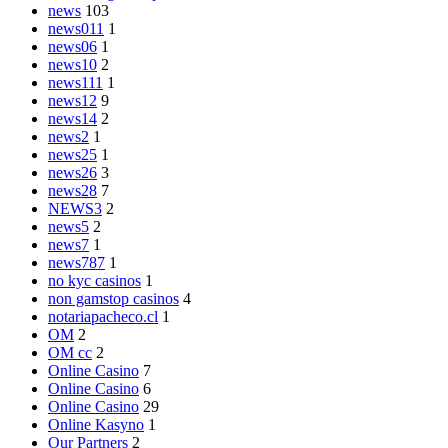
news
103
news011
1
news06
1
news10
2
news111
1
news12
9
news14
2
news2
1
news25
1
news26
3
news28
7
NEWS3
2
news5
2
news7
1
news787
1
no kyc casinos
1
non gamstop casinos
4
notariapacheco.cl
1
OM
2
OM cc
2
Online Casino
7
Online Casino
6
Online Casino
29
Online Kasyno
1
Our Partners
2