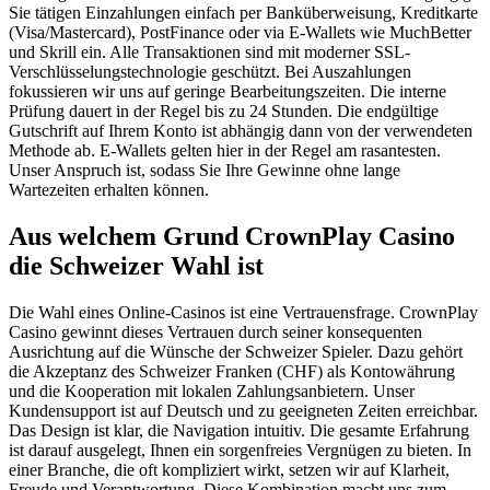
Sie tätigen Einzahlungen einfach per Banküberweisung, Kreditkarte
(Visa/Mastercard), PostFinance oder via E-Wallets wie MuchBetter
und Skrill ein. Alle Transaktionen sind mit moderner SSL-
Verschlüsselungstechnologie geschützt. Bei Auszahlungen
fokussieren wir uns auf geringe Bearbeitungszeiten. Die interne
Prüfung dauert in der Regel bis zu 24 Stunden. Die endgültige
Gutschrift auf Ihrem Konto ist abhängig dann von der verwendeten
Methode ab. E-Wallets gelten hier in der Regel am rasantesten.
Unser Anspruch ist, sodass Sie Ihre Gewinne ohne lange
Wartezeiten erhalten können.
Aus welchem Grund CrownPlay Casino
die Schweizer Wahl ist
Die Wahl eines Online-Casinos ist eine Vertrauensfrage. CrownPlay
Casino gewinnt dieses Vertrauen durch seiner konsequenten
Ausrichtung auf die Wünsche der Schweizer Spieler. Dazu gehört
die Akzeptanz des Schweizer Franken (CHF) als Kontowährung
und die Kooperation mit lokalen Zahlungsanbietern. Unser
Kundensupport ist auf Deutsch und zu geeigneten Zeiten erreichbar.
Das Design ist klar, die Navigation intuitiv. Die gesamte Erfahrung
ist darauf ausgelegt, Ihnen ein sorgenfreies Vergnügen zu bieten. In
einer Branche, die oft kompliziert wirkt, setzen wir auf Klarheit,
Freude und Verantwortung. Diese Kombination macht uns zum