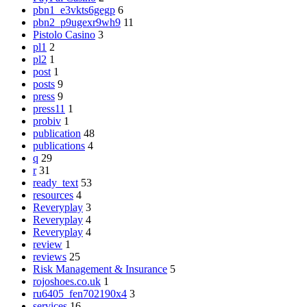
pbn1_e3vkts6gegp
6
pbn2_p9ugexr9wh9
11
Pistolo Casino
3
pl1
2
pl2
1
post
1
posts
9
press
9
press11
1
probiv
1
publication
48
publications
4
q
29
r
31
ready_text
53
resources
4
Reveryplay
3
Reveryplay
4
Reveryplay
4
review
1
reviews
25
Risk Management & Insurance
5
rojoshoes.co.uk
1
ru6405_fen702190x4
3
services
16