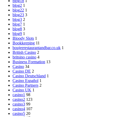
blog18
1
blog2
1
blog22
1
blog23
3
blog3
2
blog7
1
blog8
3
blog9
1
Bloody Slots
1
Bookkeeping
11
boujeerestaurantandbar.co.uk
1
British Casino
2
britsino casino
4
Business Formation
13
Casino
34
Casino DE
2
Casino Deutschland
1
Casino Español
1
Casino Partners
2
Casino UK
1
casino1
98
casino2
123
casino3
99
casino4
107
casino5
20