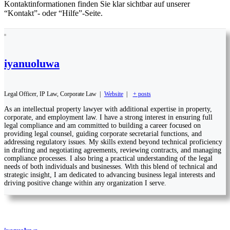
Kontaktinformationen finden Sie klar sichtbar auf unserer
“Kontakt”- oder “Hilfe”-Seite.
iyanuoluwa
Legal Officer, IP Law, Corporate Law
|
Website
|
+ posts
As an intellectual property lawyer with additional expertise in property,
corporate, and employment law. I have a strong interest in ensuring full
legal compliance and am committed to building a career focused on
providing legal counsel, guiding corporate secretarial functions, and
addressing regulatory issues. My skills extend beyond technical proficiency
in drafting and negotiating agreements, reviewing contracts, and managing
compliance processes. I also bring a practical understanding of the legal
needs of both individuals and businesses. With this blend of technical and
strategic insight, I am dedicated to advancing business legal interests and
driving positive change within any organization I serve.