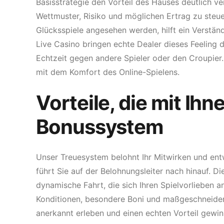
Basisstrategie den Vorteil des Hauses deutlich v
Wettmuster, Risiko und möglichen Ertrag zu steuern
Glücksspiele angesehen werden, hilft ein Verstän
Live Casino bringen echte Dealer dieses Feeling d
Echtzeit gegen andere Spieler oder den Croupier
mit dem Komfort des Online-Spielens.
Vorteile, die mit I
Bonussystem
Unser Treuesystem belohnt Ihr Mitwirken und entwi
führt Sie auf der Belohnungsleiter nach hinauf. D
dynamische Fahrt, die sich Ihren Spielvorlieben 
Konditionen, besondere Boni und maßgeschneidert
anerkannt erleben und einen echten Vorteil gewi