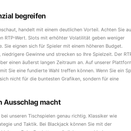
zial begreifen
hschaut, handelt mit einem deutlichen Vorteil. Achten Sie au
en RTP-Wert. Slots mit erhöhter Volatilität geben weniger
. Sie eignen sich für Spieler mit einem höheren Budget.
, niedrigere Gewinne und strecken so Ihre Spielzeit. Der RT
er einen äußerst langen Zeitraum an. Auf unserer Plattfor
amit Sie eine fundierte Wahl treffen können. Wenn Sie ein Sp
ich nicht für die buntesten Grafiken, sondern für eine
en Ausschlag macht
bei unseren Tischspielen genau richtig. Klassiker wie
ategie und Taktik. Bei Blackjack können Sie mit der