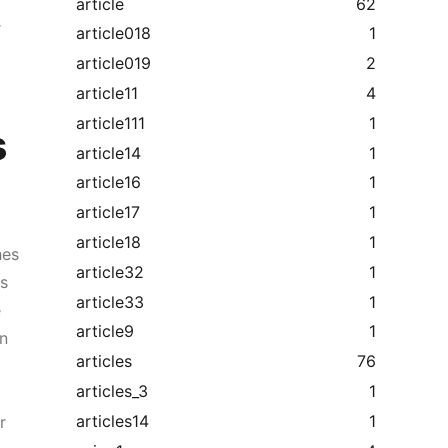
article
62
r
article018
1
article019
2
article11
4
article111
1
s
article14
1
article16
1
article17
1
article18
1
hes
article32
1
is
article33
1
e
article9
1
en
articles
76
articles_3
1
articles14
1
r