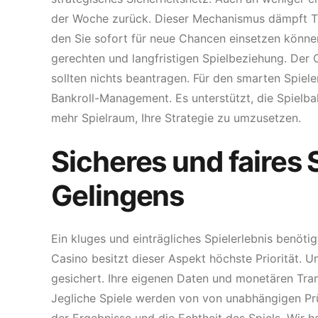
der Woche zurück. Dieser Mechanismus dämpft Tie
den Sie sofort für neue Chancen einsetzen können
gerechten und langfristigen Spielbeziehung. Der
sollten nichts beantragen. Für den smarten Spieler
Bankroll-Management. Es unterstützt, die Spielba
mehr Spielraum, Ihre Strategie zu umzusetzen.
Sicheres und faires S
Gelingens
Ein kluges und einträgliches Spielerlebnis benöti
Casino besitzt dieser Aspekt höchste Priorität. 
gesichert. Ihre eigenen Daten und monetären Tra
Jegliche Spiele werden von von unabhängigen Prüf
der Ergebnisse und die Echtheit des Spiels. Wir h