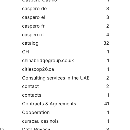
caspero de
3
caspero el
3
caspero fr
2
caspero it
4
catalog
32
t
CH
1
t
chinabridgegroup.co.uk
1
citiescop26.ca
1
r
Consulting services in the UAE
2
contact
2
contacts
1
Contracts & Agreements
41
Cooperation
1
curacau casinois
1
te
Data Privacy
3