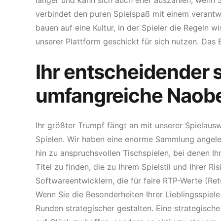
länger und kann sich auch eher auszahlen, wenn 
verbindet den puren Spielspaß mit einem verantw
bauen auf eine Kultur, in der Spieler die Regeln w
unserer Plattform geschickt für sich nutzen. Das 
Ihr entscheidender s
umfangreiche Naobet
Ihr größter Trumpf fängt an mit unserer Spielausw
Spielen. Wir haben eine enorme Sammlung angeleg
hin zu anspruchsvollen Tischspielen, bei denen Ih
Titel zu finden, die zu Ihrem Spielstil und Ihrer R
Softwareentwicklern, die für faire RTP-Werte (Re
Wenn Sie die Besonderheiten Ihrer Lieblingsspie
Runden strategischer gestalten. Eine strategisch