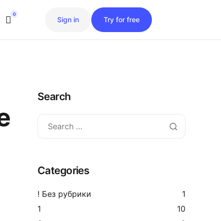
0
Sign in
Try for free
Search
e
Categories
! Без рубрики
1
1
10