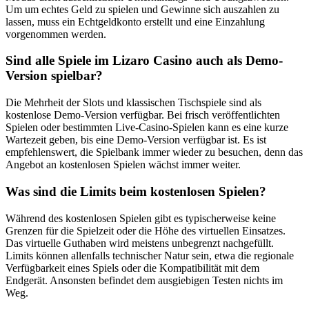
Um um echtes Geld zu spielen und Gewinne sich auszahlen zu
lassen, muss ein Echtgeldkonto erstellt und eine Einzahlung
vorgenommen werden.
Sind alle Spiele im Lizaro Casino auch als Demo-
Version spielbar?
Die Mehrheit der Slots und klassischen Tischspiele sind als
kostenlose Demo-Version verfügbar. Bei frisch veröffentlichten
Spielen oder bestimmten Live-Casino-Spielen kann es eine kurze
Wartezeit geben, bis eine Demo-Version verfügbar ist. Es ist
empfehlenswert, die Spielbank immer wieder zu besuchen, denn das
Angebot an kostenlosen Spielen wächst immer weiter.
Was sind die Limits beim kostenlosen Spielen?
Während des kostenlosen Spielen gibt es typischerweise keine
Grenzen für die Spielzeit oder die Höhe des virtuellen Einsatzes.
Das virtuelle Guthaben wird meistens unbegrenzt nachgefüllt.
Limits können allenfalls technischer Natur sein, etwa die regionale
Verfügbarkeit eines Spiels oder die Kompatibilität mit dem
Endgerät. Ansonsten befindet dem ausgiebigen Testen nichts im
Weg.