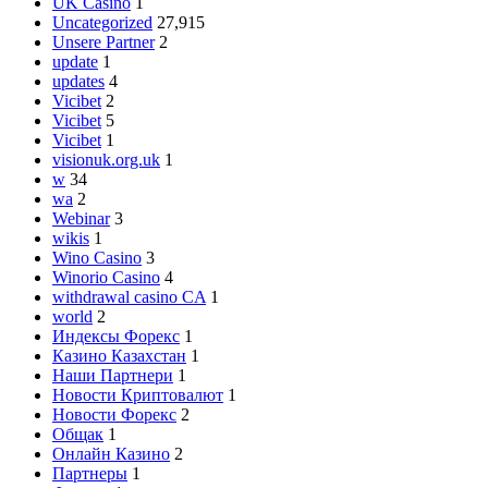
UK Casino
1
Uncategorized
27,915
Unsere Partner
2
update
1
updates
4
Vicibet
2
Vicibet
5
Vicibet
1
visionuk.org.uk
1
w
34
wa
2
Webinar
3
wikis
1
Wino Casino
3
Winorio Casino
4
withdrawal casino CA
1
world
2
Индексы Форекс
1
Казино Казахстан
1
Наши Партнери
1
Новости Криптовалют
1
Новости Форекс
2
Общак
1
Онлайн Казино
2
Партнеры
1