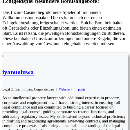
Echtgeldspiel besondere Bonusangebote?
Das Lizaro Casino begrüßt neue Spieler oft mit einem
Willkommensbonuspaket. Dieses kann nach der ersten
Echtgeldeinzahlung freigeschaltet werden. Solche Boni beinhalten
oft Gratisdrehs oder Einzahlungsboni und bieten einen optimalen
Start. Es ist ratsam, die jeweiligen Bonusbedingungen zu studieren.
Diese beinhalten Umsatzanforderungen und andere Regeln, die vor
einer Auszahlung von Gewinnen eingehalten werden müssen.
iyanuoluwa
Legal Officer, IP Law, Corporate Law
|
Website
|
+ posts
As an intellectual property lawyer with additional expertise in property,
corporate, and employment law. I have a strong interest in ensuring full
legal compliance and am committed to building a career focused on
providing legal counsel, guiding corporate secretarial functions, and
addressing regulatory issues. My skills extend beyond technical proficiency
in drafting and negotiating agreements, reviewing contracts, and managing
compliance processes. I also bring a practical understanding of the legal