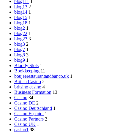
blog111
1
blog13
2
blog14
1
blog15
1
blog18
1
blog2
1
blog22
1
blog23
3
blog3
2
blog7
1
blog8
3
blog9
1
Bloody Slots
1
Bookkeeping
11
boujeerestaurantandbar.co.uk
1
British Casino
2
britsino casino
4
Business Formation
13
Casino
34
Casino DE
2
Casino Deutschland
1
Casino Español
1
Casino Partners
2
Casino UK
1
casino1
98