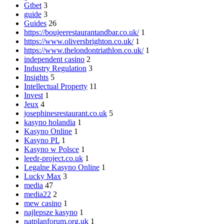
Gtbet
3
guide
3
Guides
26
https://boujeerestaurantandbar.co.uk/
1
https://www.oliversbrighton.co.uk/
1
https://www.thelondontriathlon.co.uk/
1
independent casino
2
Industry Regulation
3
Insights
5
Intellectual Property
11
Invest
1
Jeux
4
josephinesrestaurant.co.uk
5
kasyno holandia
1
Kasyno Online
1
Kasyno PL
1
Kasyno w Polsce
1
leedr-project.co.uk
1
Legalne Kasyno Online
1
Lucky Max
3
media
47
media22
2
mew casino
1
najlepsze kasyno
1
natplanforum.org.uk
1