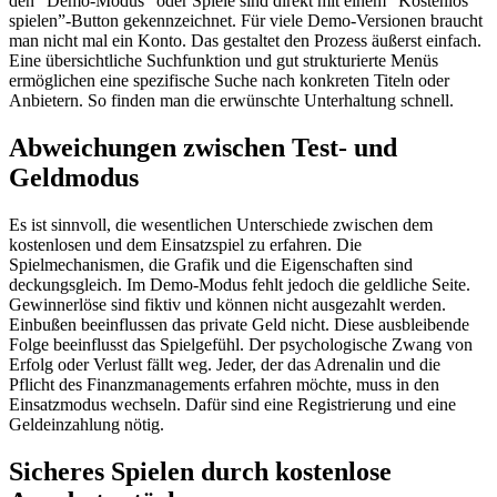
den “Demo-Modus” oder Spiele sind direkt mit einem “Kostenlos
spielen”-Button gekennzeichnet. Für viele Demo-Versionen braucht
man nicht mal ein Konto. Das gestaltet den Prozess äußerst einfach.
Eine übersichtliche Suchfunktion und gut strukturierte Menüs
ermöglichen eine spezifische Suche nach konkreten Titeln oder
Anbietern. So finden man die erwünschte Unterhaltung schnell.
Abweichungen zwischen Test- und
Geldmodus
Es ist sinnvoll, die wesentlichen Unterschiede zwischen dem
kostenlosen und dem Einsatzspiel zu erfahren. Die
Spielmechanismen, die Grafik und die Eigenschaften sind
deckungsgleich. Im Demo-Modus fehlt jedoch die geldliche Seite.
Gewinnerlöse sind fiktiv und können nicht ausgezahlt werden.
Einbußen beeinflussen das private Geld nicht. Diese ausbleibende
Folge beeinflusst das Spielgefühl. Der psychologische Zwang von
Erfolg oder Verlust fällt weg. Jeder, der das Adrenalin und die
Pflicht des Finanzmanagements erfahren möchte, muss in den
Einsatzmodus wechseln. Dafür sind eine Registrierung und eine
Geldeinzahlung nötig.
Sicheres Spielen durch kostenlose