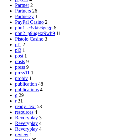
Partner
2
Partners
26
Partnerzy
1
PayPal Casino
2
pbn1_e3vkts6gegp
6
pbn2_p9ugexr9wh9
11
Pistolo Casino
3
pl1
2
pl2
1
post
1
posts
9
press
9
press11
1
probiv
1
publication
48
publications
4
q
29
r
31
ready_text
53
resources
4
Reveryplay
3
Reveryplay
4
Reveryplay
4
review
1