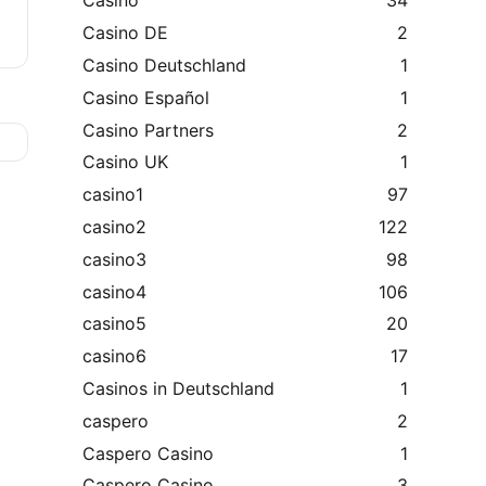
Casino
34
Casino DE
2
Casino Deutschland
1
Casino Español
1
Casino Partners
2
Casino UK
1
casino1
97
casino2
122
casino3
98
casino4
106
casino5
20
casino6
17
Casinos in Deutschland
1
caspero
2
Caspero Casino
1
Caspero Casino
3