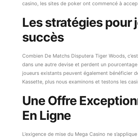
casino, les sites de poker ont commencé à accep
Les stratégies pour 
succès
Combien De Matchs Disputera Tiger Woods, c’est pl
dans une autre devise et perdent un pourcentage
joueurs existants peuvent également bénéficier de
Kassette, plus nous examinons et testons les casi
Une Offre Exception
En Ligne
L’exigence de mise du Mega Casino ne s’applique p