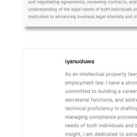
and negotiating agreements, reviewing contracts, and
understanding of the legal needs of both individuals an
dedicated to advancing business legal interests and dr
iyanuoluwa
As an intellectual property law
employment law. I have a stron
committed to building a career
secretarial functions, and addr
technical proficiency in draft
managing compliance processes.
needs of both individuals and b
insight, I am dedicated to adva