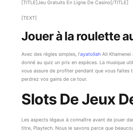
[TITLE]Jeu Gratuits En Ligne De Casino[/TITLE]
[TEXT]
Jouer à la roulette a
Avec des règles simples, l’
ayatollah
Ali Khamenei a
donné au quiz un prix en espèces. La musique util
vous assure de profiter pendant que vous faites t
perdrez vos gains de ce tour.
Slots De Jeux D
Les aspects légaux à connaître avant de jouer da
titre, Playtech.
Nous le savons parce que beauco