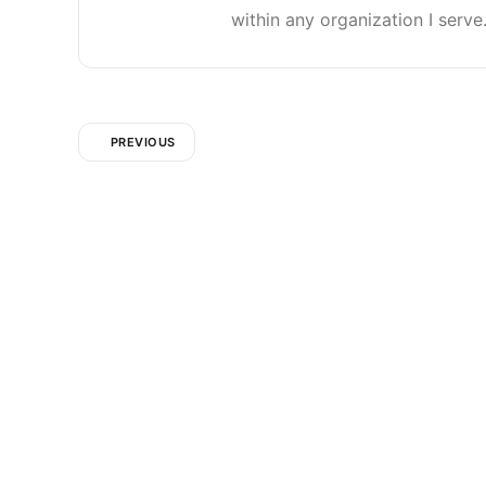
within any organization I serve
PREVIOUS