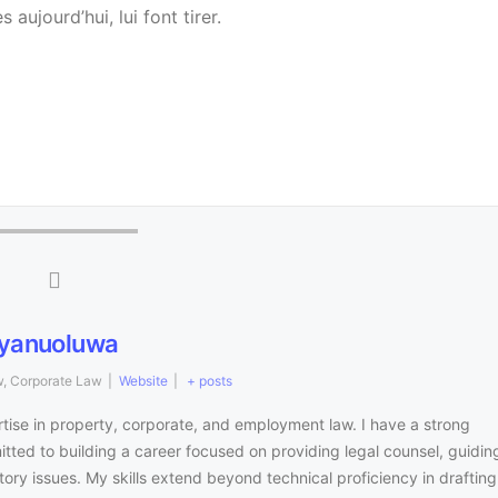
ujourd’hui, lui font tirer.
iyanuoluwa
aw, Corporate Law
|
Website
|
+ posts
ertise in property, corporate, and employment law. I have a strong
itted to building a career focused on providing legal counsel, guidin
tory issues. My skills extend beyond technical proficiency in drafting