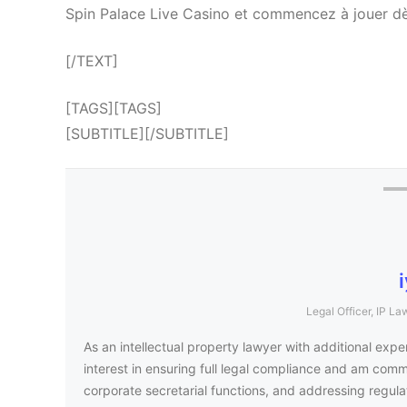
Spin Palace Live Casino et commencez à jouer dès a
[/TEXT]
[TAGS][TAGS]
[SUBTITLE][/SUBTITLE]
Legal Officer, IP L
As an intellectual property lawyer with additional exp
interest in ensuring full legal compliance and am comm
corporate secretarial functions, and addressing regula