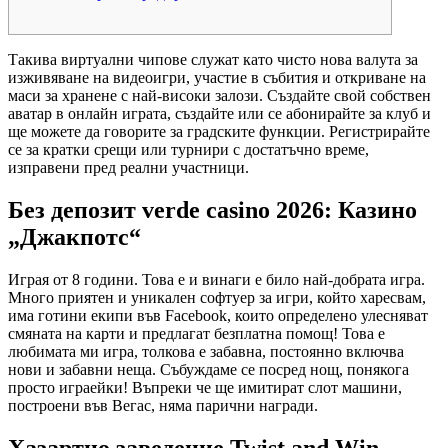
2026
the
чисто
Такива виртуални чипове служат като чисто нова валута за
нови
изживяване на видеоигри, участие в събития и откриване на
барабани
маси за хранене с най-високи залози. Създайте свой собствен
за
аватар в онлайн играта, създайте или се абонирайте за клуб и
онлайн
ще можете да говорите за градските функции. Регистрирайте
слот
се за кратки срещи или турнири с достатъчно време,
машина
изправени пред реални участници.
Без депозит verde casino 2026: Казино
„Джакпотс“
Играя от 8 години.
Това е и винаги е било най-добрата игра.
Много приятен и уникален софтуер за игри, който харесвам,
има готини екипи във Facebook, които определено улесняват
смяната на карти и предлагат безплатна помощ! Това е
любимата ми игра, толкова е забавна, постоянно включва
нови и забавни неща. Събуждаме се посред нощ, понякога
просто играейки! Въпреки че ще имитират слот машини,
построени във Вегас, няма парични награди.
Хазартно заведение Twist and Win