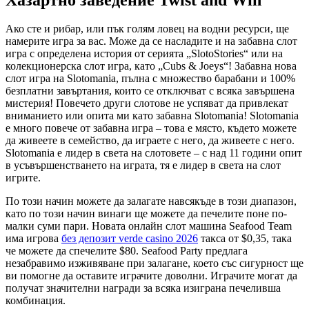
Ако сте и рибар, или пък голям ловец на водни ресурси, ще
намерите игра за вас. Може да се насладите и на забавна слот
игра с определена история от серията „SlotoStories“ или на
колекционерска слот игра, като „Cubs & Joeys“! Забавна нова
слот игра на Slotomania, пълна с множество барабани и 100%
безплатни завъртания, които се отключват с всяка завършена
мистерия! Повечето други слотове не успяват да привлекат
вниманието или опита ми като забавна Slotomania! Slotomania
е много повече от забавна игра – това е място, където можете
да живеете в семейство, да играете с него, да живеете с него.
Slotomania е лидер в света на слотовете – с над 11 години опит
в усъвършенстването на играта, тя е лидер в света на слот
игрите.
По този начин можете да залагате навсякъде в този диапазон,
като по този начин винаги ще можете да печелите поне по-
малки суми пари. Новата онлайн слот машина Seafood Team
има игрова
без депозит verde casino 2026
такса от $0,35, така
че можете да спечелите $80. Seafood Party предлага
незабравимо изживяване при залагане, което със сигурност ще
ви помогне да оставите играчите доволни. Играчите могат да
получат значителни награди за всяка изиграна печеливша
комбинация.