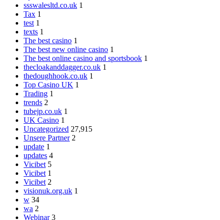
ssswalesltd.co.uk
1
Tax
1
test
1
texts
1
The best casino
1
The best new online casino
1
The best online casino and sportsbook
1
thecloakanddagger.co.uk
1
thedoughhook.co.uk
1
Top Casino UK
1
Trading
1
trends
2
tubejp.co.uk
1
UK Casino
1
Uncategorized
27,915
Unsere Partner
2
update
1
updates
4
Vicibet
5
Vicibet
1
Vicibet
2
visionuk.org.uk
1
w
34
wa
2
Webinar
3