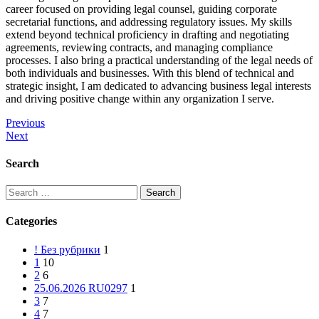
career focused on providing legal counsel, guiding corporate
secretarial functions, and addressing regulatory issues. My skills
extend beyond technical proficiency in drafting and negotiating
agreements, reviewing contracts, and managing compliance
processes. I also bring a practical understanding of the legal needs of
both individuals and businesses. With this blend of technical and
strategic insight, I am dedicated to advancing business legal interests
and driving positive change within any organization I serve.
Post
Previous
Next
navigation
Search
Search
for:
Categories
! Без рубрики
1
1
10
2
6
25.06.2026 RU0297
1
3
7
4
7