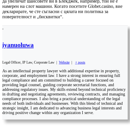
да увеличат шансовете ви в Блекджек, например, той не е
намерен на слот машини. Когато посетите Globet.casino, вие
декларирате, че сте съгласни с цялата ни политика за
поверителност и „бисквитки“.
iyanuoluwa
Legal Officer, IP Law, Corporate Law
|
Website
|
+ posts
As an intellectual property lawyer with additional expertise in property,
corporate, and employment law. I have a strong interest in ensuring full
legal compliance and am committed to building a career focused on
providing legal counsel, guiding corporate secretarial functions, and
addressing regulatory issues. My skills extend beyond technical proficiency
in drafting and negotiating agreements, reviewing contracts, and managing
compliance processes. I also bring a practical understanding of the legal
needs of both individuals and businesses. With this blend of technical and
strategic insight, I am dedicated to advancing business legal interests and
driving positive change within any organization I serve.