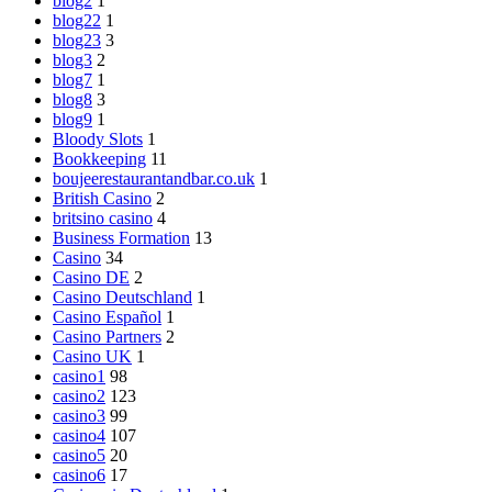
blog2
1
blog22
1
blog23
3
blog3
2
blog7
1
blog8
3
blog9
1
Bloody Slots
1
Bookkeeping
11
boujeerestaurantandbar.co.uk
1
British Casino
2
britsino casino
4
Business Formation
13
Casino
34
Casino DE
2
Casino Deutschland
1
Casino Español
1
Casino Partners
2
Casino UK
1
casino1
98
casino2
123
casino3
99
casino4
107
casino5
20
casino6
17