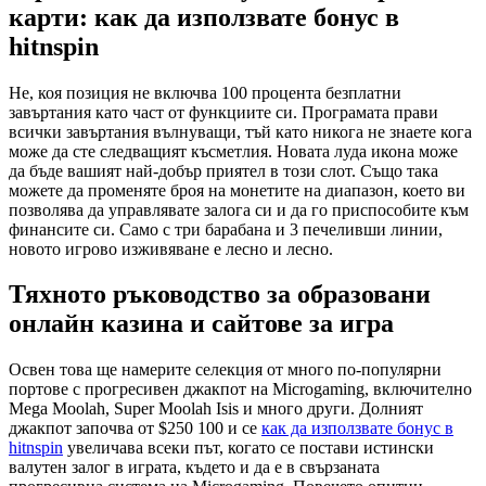
карти: как да използвате бонус в
hitnspin
Не, коя позиция не включва 100 процента безплатни
завъртания като част от функциите си. Програмата прави
всички завъртания вълнуващи, тъй като никога не знаете кога
може да сте следващият късметлия. Новата луда икона може
да бъде вашият най-добър приятел в този слот. Също така
можете да променяте броя на монетите на диапазон, което ви
позволява да управлявате залога си и да го приспособите към
финансите си. Само с три барабана и 3 печеливши линии,
новото игрово изживяване е лесно и лесно.
Тяхното ръководство за образовани
онлайн казина и сайтове за игра
Освен това ще намерите селекция от много по-популярни
портове с прогресивен джакпот на Microgaming, включително
Mega Moolah, Super Moolah Isis и много други. Долният
джакпот започва от $250 100 и се
как да използвате бонус в
hitnspin
увеличава всеки път, когато се постави истински
валутен залог в играта, където и да е в свързаната