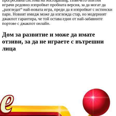
прогресивна система на Microgaming. Повечето опитни
играчи редовно изпробват пробната версия, за да могат да
„разгледат“ най-новата игра, преди да я изпробват с истински
пари. Новият имидж може да изглежда стар, но модерният
джакпот гарантира, че той остава един от най-забавните
портове с джакпот онлайн.
Дом за развитие и може да имате
отзиви, за да не играете с вътрешни
лица