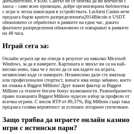
допълнително, е $100. Сайтът не се опитва да ви впечатли с
хаоса – само ясни промоции, добре организирана библиотека
с игри и лесна навигация в устройствата. Luckiest Casino вече
предлага бързи крипто разпределения\u2014Bitcoin и USDT
обикновено се обработват в рамките на един час, докато
фиатните разпределения обикновено се извършват в рамките
на 48 часа.
Играй сега за:
Онлайн играта ще ви отведе в резултат на няколко Microsoft
Windows, за да я намерите. Картината и звукът ви са на най-
високо ниво, така че е лесно да се насладите на играта,
независимо къде се намирате. Независимо дали сте аматьор
или професионален спортист, винаги има нещо забавно, което
ви очаква в Biggest Millions! Друг важен фактор за Biggest
Millions са техните богати бонус възможности. Разнообразието
прави позицията Biggest Millions чудесен избор за профили от
всички играчи. С висок RTP от 89,37%, Big Millions също така
предлага голяма вероятност за успешен лотариен спечелване.
Защо трябва да играете онлайн казино
игри с истински пари?