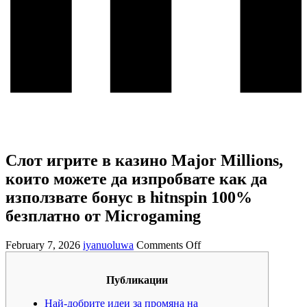
Слот игрите в казино Major Millions,
които можете да изпробвате как да
използвате бонус в hitnspin 100%
безплатно от Microgaming
on
February 7, 2026
iyanuoluwa
Comments Off
Слот
игрите
Публикации
в
казино
Най-добрите идеи за промяна на
Major