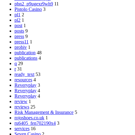
pbn2_p9ugexr9wh9
11
Pistolo Casino
3
pl1
2
pl2
1
post
1
posts
9
press
9
press11
1
probiv
1
publication
48
publications
4
q
29
r
31
ready_text
53
resources
4
Reveryplay
3
Reveryplay
4
Reveryplay
4
review
1
reviews
25
Risk Management & Insurance
5
rojoshoes.co.uk
1
ru6405_fen702190x4
3
services
16
Seven Casino
2