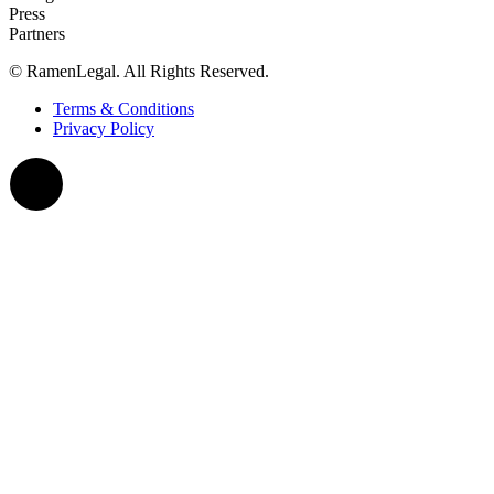
Press
Partners
© RamenLegal. All Rights Reserved.
Terms & Conditions
Privacy Policy