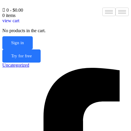
Skip
to
0
-
$
0.00
content
0
items
view cart
No products in the cart.
Sign in
Try for free
Uncategorized