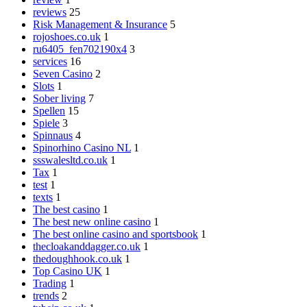
reviews
25
Risk Management & Insurance
5
rojoshoes.co.uk
1
ru6405_fen702190x4
3
services
16
Seven Casino
2
Slots
1
Sober living
7
Spellen
15
Spiele
3
Spinnaus
4
Spinorhino Casino NL
1
ssswalesltd.co.uk
1
Tax
1
test
1
texts
1
The best casino
1
The best new online casino
1
The best online casino and sportsbook
1
thecloakanddagger.co.uk
1
thedoughhook.co.uk
1
Top Casino UK
1
Trading
1
trends
2