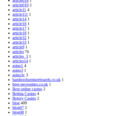
article018
1
article019
2
article11
4
article111
1
article14
1
article16
1
article17
1
article18
1
article32
1
article33
1
article9
1
articles
76
articles_3
1
articles14
1
asino1
4
asino3
1
asino3c
3
bamboofurnitureboards.co.uk
1
beer-necessities.co.uk
1
Best online casino
2
Betista Casino
4
Betory Casino
2
blog
409
blog07
2
blog08
1