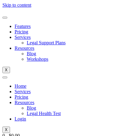
Skip to content
Features
Pricing
Services
Legal Support Plans
Resources
Blog
Workshops
X
Home
Services
Pricing
Resources
Blog
Legal Health Test
Login
X
0
-
$
0.00