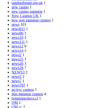
natplanforum.org.uk
1
new casino
1
new casino gamstop
1
New Casinos UK
1
new non gamstop casinos
1
news
103
news011
1
news06
1
news10
2
news111
1
news12
9
news14
2
news2
1
news25
1
news26
3
news28
7
NEWS3
2
news5
2
news7
1
news787
1
no kyc casinos
1
non gamstop casinos
4
notariapacheco.cl
1
OM
2
OM cc
2