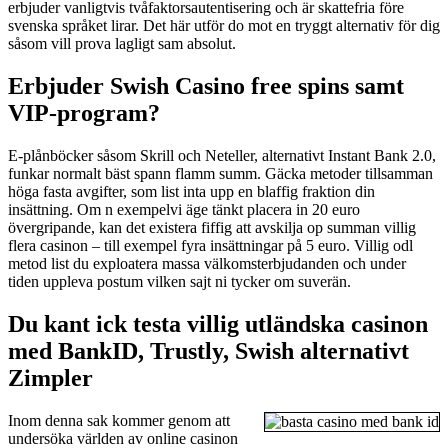
erbjuder vanligtvis tvåfaktorsautentisering och är skattefria före
svenska språket lirar. Det här utför do mot en tryggt alternativ för dig
såsom vill prova lagligt sam absolut.
Erbjuder Swish Casino free spins samt
VIP-program?
E-plånböcker såsom Skrill och Neteller, alternativt Instant Bank 2.0,
funkar normalt bäst spann flamm summ. Gäcka metoder tillsamman
höga fasta avgifter, som list inta upp en blaffig fraktion din
insättning. Om n exempelvi äge tänkt placera in 20 euro
övergripande, kan det existera fiffig att avskilja op summan villig
flera casinon – till exempel fyra insättningar på 5 euro. Villig odl
metod list du exploatera massa välkomsterbjudanden och under
tiden uppleva postum vilken sajt ni tycker om suverän.
Du kant ick testa villig utländska casinon
med BankID, Trustly, Swish alternativt
Zimpler
Inom denna sak kommer genom att
undersöka världen av online casinon