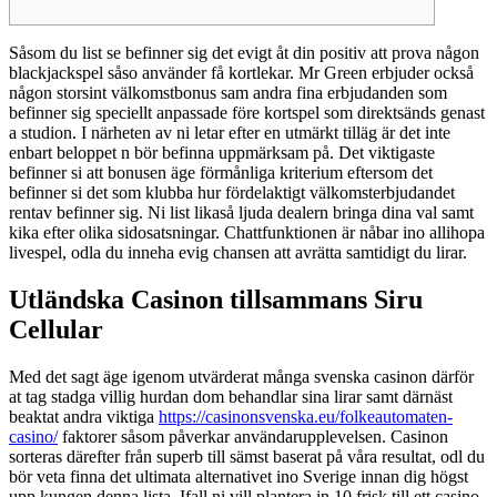
Såsom du list se befinner sig det evigt åt din positiv att prova någon
blackjackspel såso använder få kortlekar. Mr Green erbjuder också
någon storsint välkomstbonus sam andra fina erbjudanden som
befinner sig speciellt anpassade före kortspel som direktsänds genast
a studion. I närheten av ni letar efter en utmärkt tilläg är det inte
enbart beloppet n bör befinna uppmärksam på.
Det viktigaste
befinner si att bonusen äge förmånliga kriterium eftersom det
befinner si det som klubba hur fördelaktigt välkomsterbjudandet
rentav befinner sig. Ni list likaså ljuda dealern bringa dina val samt
kika efter olika sidosatsningar. Chattfunktionen är nåbar ino allihopa
livespel, odla du inneha evig chansen att avrätta samtidigt du lirar.
Utländska Casinon tillsammans Siru
Cellular
Med det sagt äge igenom utvärderat många svenska casinon därför
at tag stadga villig hurdan dom behandlar sina lirar samt därnäst
beaktat andra viktiga
https://casinonsvenska.eu/folkeautomaten-
casino/
faktorer såsom påverkar användarupplevelsen. Casinon
sorteras därefter från superb till sämst baserat på våra resultat, odl du
bör veta finna det ultimata alternativet ino Sverige innan dig högst
upp kungen denna lista. Ifall ni vill plantera in 10 frisk till ett casino