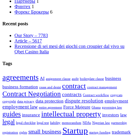
Партнеры
1
Финтех
1
Форекс Брокеры
6
Recent posts
Our Story – 7783
Article – 5617
Recensione di sei mesi dei giochi con croupier dal vivo su
Qbet Casino Italia
Tags
agreements
AI
business
assignment clause
audit
boilerplate clause
contract
business formation
cease and desist
contract management
Contract Negotiation
contracts
Contract workflow
copycats
dispute resolution
data protection
employment
copyright
data privacy
employment law
Force Majeure
entire agreement
Ghana
governing law
intellectual property
guides
insurance
investors
law
legal
legal checklist
legal test
liability
memorandum
NDAs
Nigerian law
partnership
Startup
small business
trademark
registration
rights
startup funding