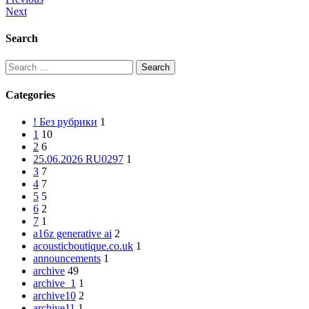
Post
Next
navigation
Search
Search
for:
Categories
! Без рубрики
1
1
10
2
6
25.06.2026 RU0297
1
3
7
4
7
5
5
6
2
7
1
a16z generative ai
2
acousticboutique.co.uk
1
announcements
1
archive
49
archive_1
1
archive10
2
archive11
1