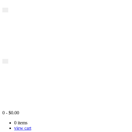
Skip
to
content
Features
Pricing
Services
Legal Support Plans
Resources
Blog
Workshops
Home
Services
Pricing
Resources
Blog
Legal Health Test
Login
0
-
$
0.00
0
items
view cart