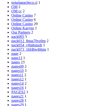
notariapacheco.cl
1
OM
2
OM cc
2
Online Casino
7
Online Casino
6
Online Casino
29
Online Kasyno
1
Our Partners
2
pack005
5
pack012_8nqa70vz0rp
2
pack054_vj6nbsisoh
1
pack073_1hf4hwtbhpu
1
page
2
page13
1
pages
23
pages09
2
pages10
3
pages11
2
pages12
1
pages14
2
pages16
1
PAGES2
1
pages21
1
pages28
1
pages29
1