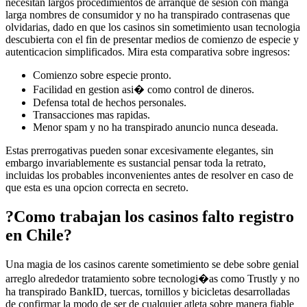
necesitan largos procedimientos de arranque de sesion con manga
larga nombres de consumidor y no ha transpirado contrasenas que
olvidarias, dado en que los casinos sin sometimiento usan tecnologia
descubierta con el fin de presentar medios de comienzo de especie y
autenticacion simplificados. Mira esta comparativa sobre ingresos:
Comienzo sobre especie pronto.
Facilidad en gestion asi� como control de dineros.
Defensa total de hechos personales.
Transacciones mas rapidas.
Menor spam y no ha transpirado anuncio nunca deseada.
Estas prerrogativas pueden sonar excesivamente elegantes, sin
embargo invariablemente es sustancial pensar toda la retrato,
incluidas los probables inconvenientes antes de resolver en caso de
que esta es una opcion correcta en secreto.
?Como trabajan los casinos falto registro
en Chile?
Una magia de los casinos carente sometimiento se debe sobre genial
arreglo alrededor tratamiento sobre tecnologi�as como Trustly y no
ha transpirado BankID, tuercas, tornillos y bicicletas desarrolladas
de confirmar la modo de ser de cualquier atleta sobre manera fiable