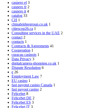
caspero el
3
caspero fr
2
caspero it
4
catalog
33
CH
1
chinabridgegroup.co.uk
1
citiescop26.ca
1
Consulting services in the UAE
2
contact
2
contacts
1
Contracts & Agreements
41
Cooperation
1
curacau casinois
1
Data Privacy
3
digitalcamera-shopping.co.uk
1
Dispute Resolution
6
e
26
Employment Law
7
EU casino
1
fast payotut casino Canada
1
fast payout casino
2
Felicebet
8
Felicebet DE
2
Felicebet ES
3
Felicebet IT
3