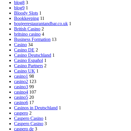
blog8
3
blog9
1
Bloody Slots
1
Bookkeeping
11
boujeerestaurantandbar.co.uk
1
British Casino
2
britsino casino
4
Business Formation
13
Casino
34
Casino DE
2
Casino Deutschland
1
Casino Español
1
Casino Partners
2
Casino UK
1
casino1
98
casino2
123
casino3
99
casino4
107
casino5
20
casino6
17
Casinos in Deutschland
1
caspero
2
Caspero Casino
1
Caspero Casino
3
caspero de
3