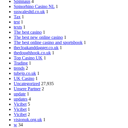
Spinnaus
4
Spinorhino Casino NL
1
ssswalesltd.co.uk
1
Tax
1
test
1
texts
1
The best casino
1
The best new online casino
1
The best online casino and sportsbook
1
thecloakanddagger.co.uk
1
thedoughhook.co.uk
1
Top Casino UK
1
Trading
1
trends
2
tubejp.co.uk
1
UK Casino
1
Uncategorized
27,935
Unsere Partner
2
update
1
updates
4
Vicibet
5
Vicibet
1
Vicibet
2
visionuk.org.uk
1
w
34