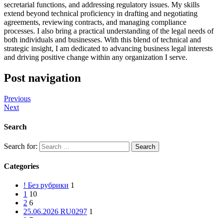
secretarial functions, and addressing regulatory issues. My skills
extend beyond technical proficiency in drafting and negotiating
agreements, reviewing contracts, and managing compliance
processes. I also bring a practical understanding of the legal needs of
both individuals and businesses. With this blend of technical and
strategic insight, I am dedicated to advancing business legal interests
and driving positive change within any organization I serve.
Post navigation
Previous
Next
Search
Search for:
Categories
! Без рубрики
1
1
10
2
6
25.06.2026 RU0297
1