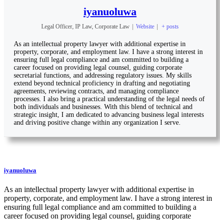
iyanuoluwa
Legal Officer, IP Law, Corporate Law
|
Website
|
+ posts
As an intellectual property lawyer with additional expertise in
property, corporate, and employment law. I have a strong interest in
ensuring full legal compliance and am committed to building a
career focused on providing legal counsel, guiding corporate
secretarial functions, and addressing regulatory issues. My skills
extend beyond technical proficiency in drafting and negotiating
agreements, reviewing contracts, and managing compliance
processes. I also bring a practical understanding of the legal needs of
both individuals and businesses. With this blend of technical and
strategic insight, I am dedicated to advancing business legal interests
and driving positive change within any organization I serve.
iyanuoluwa
As an intellectual property lawyer with additional expertise in
property, corporate, and employment law. I have a strong interest in
ensuring full legal compliance and am committed to building a
career focused on providing legal counsel, guiding corporate