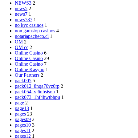
NEWS3
2
news5
2
news7
1
news787
1
no kyc casinos
1
non gamstop casinos
4
notariapacheco.cl
1
OM
2
OM cc
2
Online Casino
6
Online Casino
29
Online Casino
7
Online Kasyno
1
Our Partners
2
pack005
5
pack012_8nqa70vz0rp
2
pack054_vj6nbsisoh
1
pack073_1hf4hwtbhpu
1
page
2
page13
1
pages
23
pages09
2
pages10
3
pages11
2
pages12
1