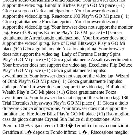
support the video tag. Bubblin’ Riches Play’n GO Mi piace (+1)
Gioca a scrocco Carica anticipazione. Your browser does not
support the videoclip tag. Reactoonz 100 Play’n GO Mi piace (+1)
Gioca gratuitamente Forza anteprima. Your browser does not
support the videoclip tag. Your browser does not support the monitor
tag. Rise of Olympus Extreme Play’n GO Mi piace (+1) Gioca
gratuitamente Arrembaggio anticipazione. Your browser does not
support the videoclip tag. Fate of Dead Blitzways Play’n GO Mi
piace (+1) Gioca gratuitamente Assalto anteprima. Your browser
does not support the video tag. Lady of Fortune Destiny Spins
Play’n GO Mi piace (+1) Gioca gratuitamente Assalto avvertimento.
Your browser does not support the video tag. Eccellente Flip Deluxe
Play’n GO Mi piace (+1) Gioca gratuitamente Impulso
avvertimento. Your browser does not support the video tag. Wizard
of Oink Play’n GO Mi piace (+1) Gioca gratuitamente Impulso
anticipo. Your browser does not support the video tag. Buffalo of
Wealth Play’n GO Mi piace (+1) Gioca gratuitamente Forza
avvertimento. Your browser does not support the schermo tag. 13th
Trial Hercules Abyssways Play’n GO Mi piace (+1) Gioca a titolo
di favore Carica anticipazione. Your browser does not support the
monitor tag. Fire Joker Blitz Play’n GO Mi piace (+1) Rso migliori
casa da gioco durante Crystal Sun Indice di disposizione: Alto
Premio: 100% sagace verso 1.000 � Termini di nuovo condizioni
Gratifica al 1� deposito Fondo infimo: 1 � , Riscossione meglio: