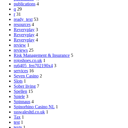
publications
4
q
29
r
31
ready_text
53
resources
4
Reveryplay
3
Reveryplay
4
Reveryplay
4
review
1
reviews
25
Risk Management & Insurance
5
rojoshoes.co.uk
1
ru6405_fen702190x4
3
services
16
Seven Casino
2
Slots
1
Sober living
7
Spellen
15
Spiele
3
Spinnaus
4
Spinorhino Casino NL
1
ssswalesltd.co.uk
1
Tax
1
test
1
texts
1