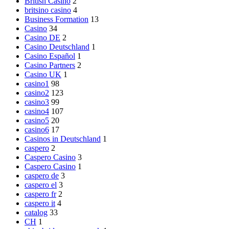
British Casino
2
britsino casino
4
Business Formation
13
Casino
34
Casino DE
2
Casino Deutschland
1
Casino Español
1
Casino Partners
2
Casino UK
1
casino1
98
casino2
123
casino3
99
casino4
107
casino5
20
casino6
17
Casinos in Deutschland
1
caspero
2
Caspero Casino
3
Caspero Casino
1
caspero de
3
caspero el
3
caspero fr
2
caspero it
4
catalog
33
CH
1