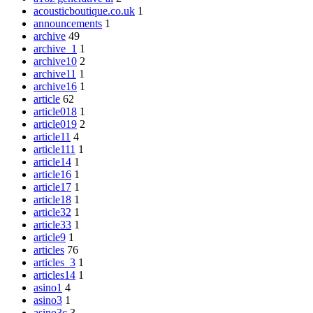
acousticboutique.co.uk
1
announcements
1
archive
49
archive_1
1
archive10
2
archive11
1
archive16
1
article
62
article018
1
article019
2
article11
4
article111
1
article14
1
article16
1
article17
1
article18
1
article32
1
article33
1
article9
1
articles
76
articles_3
1
articles14
1
asino1
4
asino3
1
asino3c
3