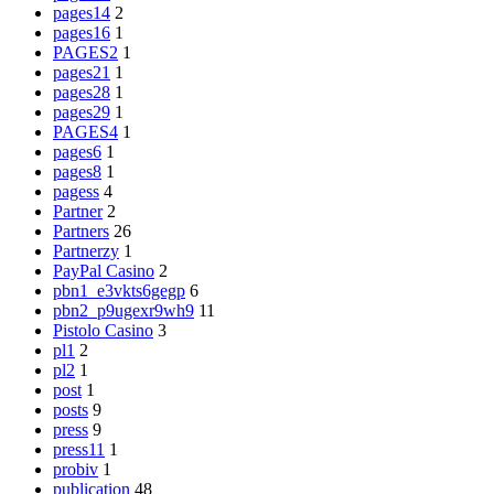
pages14
2
pages16
1
PAGES2
1
pages21
1
pages28
1
pages29
1
PAGES4
1
pages6
1
pages8
1
pagess
4
Partner
2
Partners
26
Partnerzy
1
PayPal Casino
2
pbn1_e3vkts6gegp
6
pbn2_p9ugexr9wh9
11
Pistolo Casino
3
pl1
2
pl2
1
post
1
posts
9
press
9
press11
1
probiv
1
publication
48