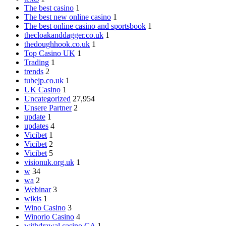
The best casino
1
The best new online casino
1
The best online casino and sportsbook
1
thecloakanddagger.co.uk
1
thedoughhook.co.uk
1
Top Casino UK
1
Trading
1
trends
2
tubejp.co.uk
1
UK Casino
1
Uncategorized
27,954
Unsere Partner
2
update
1
updates
4
Vicibet
1
Vicibet
2
Vicibet
5
visionuk.org.uk
1
w
34
wa
2
Webinar
3
wikis
1
Wino Casino
3
Winorio Casino
4
withdrawal casino CA
1