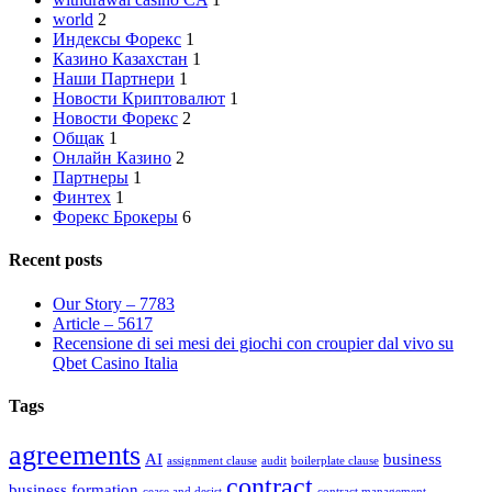
world
2
Индексы Форекс
1
Казино Казахстан
1
Наши Партнери
1
Новости Криптовалют
1
Новости Форекс
2
Общак
1
Онлайн Казино
2
Партнеры
1
Финтех
1
Форекс Брокеры
6
Recent posts
Our Story – 7783
Article – 5617
Recensione di sei mesi dei giochi con croupier dal vivo su
Qbet Casino Italia
Tags
agreements
AI
business
assignment clause
audit
boilerplate clause
contract
business formation
cease and desist
contract management