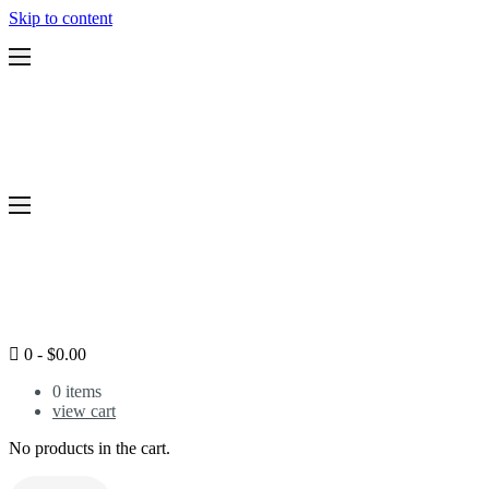
Skip to content
Features
Pricing
Services
Legal Support Plans
Resources
Blog
Workshops
Home
Services
Pricing
Resources
Blog
0
-
$
0.00
Legal Health Test
Login
0
items
view cart
No products in the cart.