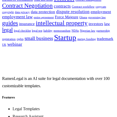
Contract Negotiation
contracts
Contract workflow
copycats
dispute resolution
data protection
employment
copyright
data privacy
employment law
Force Majeure
entire agreement
Ghana
governing law
intellectual property
guides
insurance
investors
law
legal
legal checklist
legal test
liability
memorandum
NDAs
Nigerian law
partnership
Startup
small business
trademark
registration
rights
startup funding
webinar
UK
RamenLegal is an AI suite for legal documentation with over 100
customizable templates.
Features
Legal Templates
Research Assistant