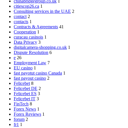
chinabridgegroup.co.uk
1
citiescop26.ca
1
Consulting services in the UAE
2
contact
2
contacts
1
Contracts & Agreements
41
Cooperation
1
curacau casinois
1
Data Privacy
3
digitalcamera-shopping.co.uk
1
Dispute Resolution
6
e
26
Employment Law
7
EU casino
1
fast payotut casino Canada
1
fast payout casino
2
Felicebet
8
Felicebet DE
2
Felicebet ES
3
Felicebet IT
3
FinTech
8
Forex News
1
Forex Reviews
1
forum
2
fr1
1