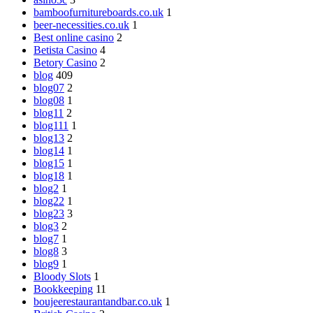
bamboofurnitureboards.co.uk
1
beer-necessities.co.uk
1
Best online casino
2
Betista Casino
4
Betory Casino
2
blog
409
blog07
2
blog08
1
blog11
2
blog111
1
blog13
2
blog14
1
blog15
1
blog18
1
blog2
1
blog22
1
blog23
3
blog3
2
blog7
1
blog8
3
blog9
1
Bloody Slots
1
Bookkeeping
11
boujeerestaurantandbar.co.uk
1