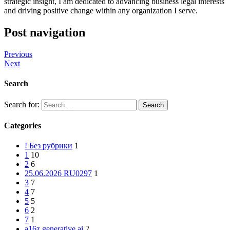
strategic insight, I am dedicated to advancing business legal interests
and driving positive change within any organization I serve.
Post navigation
Previous
Next
Search
Search for:
Categories
! Без рубрики
1
1
10
2
6
25.06.2026 RU0297
1
3
7
4
7
5
5
6
2
7
1
a16z generative ai
2