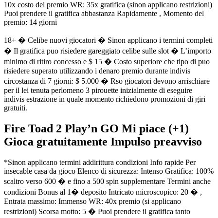
10x costo del premio WR: 35x gratifica (sinon applicano restrizioni)
Puoi prendere il gratifica abbastanza Rapidamente , Momento del
premio: 14 giorni
18+ � Celibe nuovi giocatori � Sinon applicano i termini completi
� Il gratifica puo risiedere gareggiato celibe sulle slot � L’importo
minimo di ritiro concesso e $ 15 � Costo superiore che tipo di puo
risiedere superato utilizzando i denaro premio durante indivis
circostanza di 7 giorni: $ 5.000 � Rso giocatori devono arrischiare
per il lei tenuta perlomeno 3 pirouette inizialmente di eseguire
indivis estrazione in quale momento richiedono promozioni di giri
gratuiti.
Fire Toad 2 Play’n GO Mi piace (+1)
Gioca gratuitamente Impulso preavviso
*Sinon applicano termini addirittura condizioni Info rapide Per
insecable casa da gioco Elenco di sicurezza: Intenso Gratifica: 100%
scaltro verso 600 � e fino a 500 spin supplementare Termini anche
condizioni Bonus al 1� deposito Intricato microscopico: 20 � ,
Entrata massimo: Immenso WR: 40x premio (si applicano
restrizioni) Scorsa motto: 5 � Puoi prendere il gratifica tanto