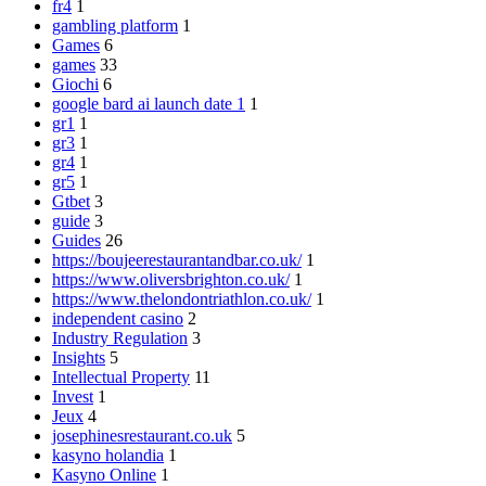
fr4
1
gambling platform
1
Games
6
games
33
Giochi
6
google bard ai launch date 1
1
gr1
1
gr3
1
gr4
1
gr5
1
Gtbet
3
guide
3
Guides
26
https://boujeerestaurantandbar.co.uk/
1
https://www.oliversbrighton.co.uk/
1
https://www.thelondontriathlon.co.uk/
1
independent casino
2
Industry Regulation
3
Insights
5
Intellectual Property
11
Invest
1
Jeux
4
josephinesrestaurant.co.uk
5
kasyno holandia
1
Kasyno Online
1