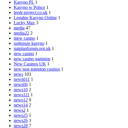
Kasyno PL
1
Kasyno w Polsce
1
leedr-project.co.uk
1
Legalne Kasyno Online
1
Lucky Max
3
media
47
media22
2
mew casino
1
najlepsze kasyno
1
natplanforum.org.uk
1
new casino
1
new casino gamstop
1
New Casinos UK
1
new non gamstop casinos
1
news
103
news011
1
news06
1
news10
2
news111
1
news12
9
news14
2
news2
1
news25
1
news26
3
news28
7