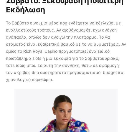
Σάββατο: Ξεκούραση ή Ιδιαίτερη
Εκδήλωση
Το Σάββατο είναι μια μέρα που ενδέχεται να εξελιχθεί με
εναλλακτικούς τρόπους. Αν αισθάνομαι ότι έχω ανάγκη
ανάπαυλα, απλώς δεν ανοίγω την πλατφόρμα. Το να
σταματάς είναι εξαιρετικά βασικό με το να συμμετέχεις. Αν
όμως το Rich Royal Casino πραγματοποιεί ένα ειδικό
πρωτάθλημα slots ή μια ευκαιρία για το Σαββατοκύριακο,
τότε ίσως μπω. Σε αυτή την συνθήκη, θέτω σε εφαρμογή
τον ακριβώς ίδιο αυστηρότατο προγραμματισμό: budget και
χρονολογικό περιθώριο.