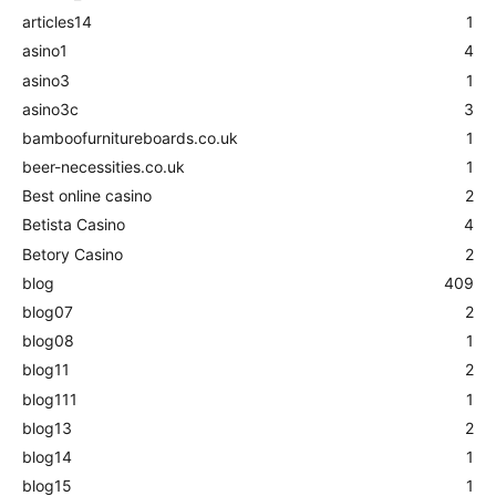
articles14
1
asino1
4
asino3
1
asino3c
3
bamboofurnitureboards.co.uk
1
beer-necessities.co.uk
1
Best online casino
2
Betista Casino
4
Betory Casino
2
blog
409
blog07
2
blog08
1
blog11
2
blog111
1
blog13
2
blog14
1
blog15
1