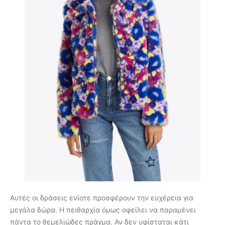
Αυτές οι δράσεις ενίοτε προσφέρουν την ευχέρεια για
μεγάλα δώρα. Η πειθαρχία όμως οφείλει να παραμένει
πάντα το θεμελιώδες πράγμα. Αν δεν υφίσταται κάτι