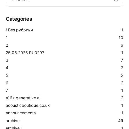
Categories
! Без рубрики
1
1
10
2
6
25.06.2026 RU0297
1
3
7
4
7
5
5
6
2
7
1
a16z generative ai
2
acousticboutique.co.uk
1
announcements
1
archive
49
archive_1
1