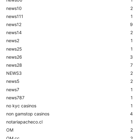
news10
2
news111
1
news12
9
news14
2
news2
1
news25
1
news26
3
news28
7
NEWS3
2
news5
2
news7
1
news787
1
no kyc casinos
1
non gamstop casinos
4
notariapacheco.cl
1
OM
2
OM cc
2