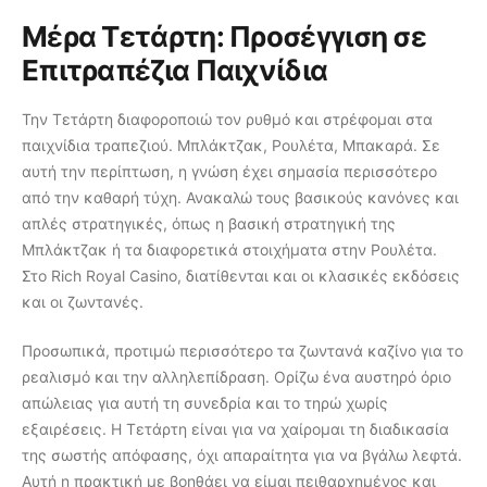
Μέρα Τετάρτη: Προσέγγιση σε
Επιτραπέζια Παιχνίδια
Την Τετάρτη διαφοροποιώ τον ρυθμό και στρέφομαι στα
παιχνίδια τραπεζιού. Μπλάκτζακ, Ρουλέτα, Μπακαρά. Σε
αυτή την περίπτωση, η γνώση έχει σημασία περισσότερο
από την καθαρή τύχη. Ανακαλώ τους βασικούς κανόνες και
απλές στρατηγικές, όπως η βασική στρατηγική της
Μπλάκτζακ ή τα διαφορετικά στοιχήματα στην Ρουλέτα.
Στο Rich Royal Casino, διατίθενται και οι κλασικές εκδόσεις
και οι ζωντανές.
Προσωπικά, προτιμώ περισσότερο τα ζωντανά καζίνο για το
ρεαλισμό και την αλληλεπίδραση. Ορίζω ένα αυστηρό όριο
απώλειας για αυτή τη συνεδρία και το τηρώ χωρίς
εξαιρέσεις. Η Τετάρτη είναι για να χαίρομαι τη διαδικασία
της σωστής απόφασης, όχι απαραίτητα για να βγάλω λεφτά.
Αυτή η πρακτική με βοηθάει να είμαι πειθαρχημένος και