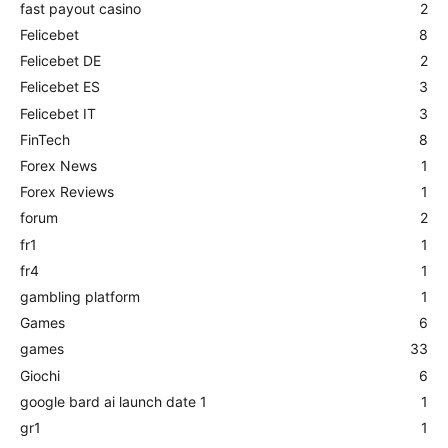
fast payout casino
2
Felicebet
8
Felicebet DE
2
Felicebet ES
3
Felicebet IT
3
FinTech
8
Forex News
1
Forex Reviews
1
forum
2
fr1
1
fr4
1
gambling platform
1
Games
6
games
33
Giochi
6
google bard ai launch date 1
1
gr1
1