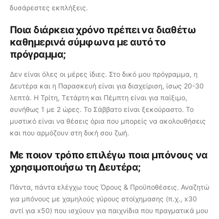
δυσάρεστες εκπλήξεις.
Ποια διάρκεια χρόνο πρέπει να διαθέτω
καθημερινά σύμφωνα με αυτό το
πρόγραμμα;
Δεν είναι όλες οι μέρες ίδιες. Στο δικό μου πρόγραμμα, η
Δευτέρα και η Παρασκευή είναι για διαχείριση, ίσως 20-30
λεπτά. Η Τρίτη, Τετάρτη και Πέμπτη είναι για παίξιμο,
συνήθως 1 με 2 ώρες. Το Σάββατο είναι ξεκούραστο. Το
μυστικό είναι να θέσεις όρια που μπορείς να ακολουθήσεις
και που αρμόζουν στη δική σου ζωή.
Με ποιον τρόπο επιλέγω ποια μπόνους να
χρησιμοποιήσω τη Δευτέρα;
Πάντα, πάντα ελέγχω τους Όρους & Προϋποθέσεις. Αναζητώ
για μπόνους με χαμηλούς γύρους στοίχημασης (π.χ., x30
αντί για x50) που ισχύουν για παιχνίδια που πραγματικά μου