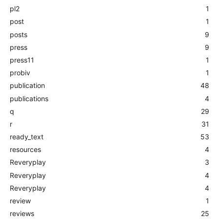
pl2
1
post
1
posts
9
press
9
press11
1
probiv
1
publication
48
publications
4
q
29
r
31
ready_text
53
resources
4
Reveryplay
3
Reveryplay
4
Reveryplay
4
review
1
reviews
25