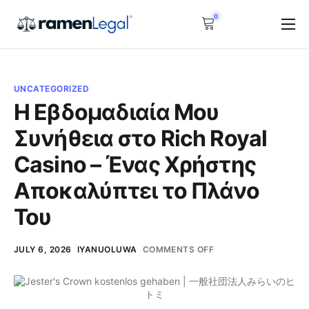
0
Home
Services
UNCATEGORIZED
Pricing
Η Εβδομαδιαία Μου
Συνήθεια στο Rich Royal
Resources
Casino – Ένας Χρήστης
Login
Αποκαλύπτει το Πλάνο
Του
JULY 6, 2026
IYANUOLUWA
COMMENTS OFF