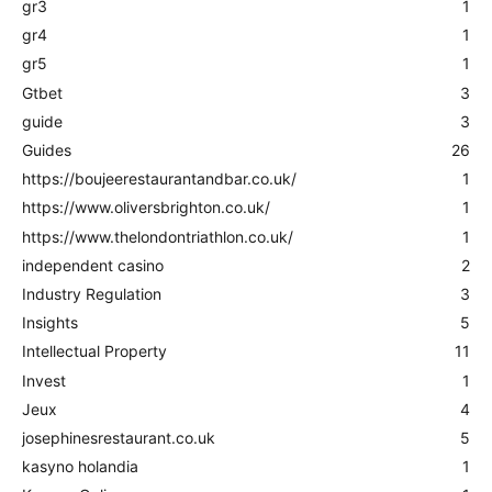
gr3
1
gr4
1
gr5
1
Gtbet
3
guide
3
Guides
26
https://boujeerestaurantandbar.co.uk/
1
https://www.oliversbrighton.co.uk/
1
https://www.thelondontriathlon.co.uk/
1
independent casino
2
Industry Regulation
3
Insights
5
Intellectual Property
11
Invest
1
Jeux
4
josephinesrestaurant.co.uk
5
kasyno holandia
1