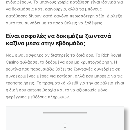
ενδιαφέρουν. Τα μπόνους χωρίς κατάθεση είναι ιδανικά για
να δοκιμάσεις κάτι καινούργιο, αλλά τα μπόνους
κατάθεσης δίνουν κατά κανόνα περισσότερη αξία. Διάλεξε
αυτό που συνάδει με το πόσα θέλεις να ξοδέψεις.
Είναι ασφαλές να δοκιμάζω ζωντανά
καζίνο μέσα στην εβδομάδα;
Ναι, είναι ασφαλές αν διατηρείς τα όριά σου. Το Rich Royal
Casino φυλάσσει τα δεδομένα σου με κρυπτογράφηση. Η
ρουτίνα που παρουσιάζω βάζει τις ζωντανές συνεδρίες σε
συγκεκριμένες μέρες για εστίαση, αλλά εσύ μπορείς να τις
τροποποιήσεις. Το πραγματικό κλειδί για την ασφάλεια είναι
η δική σου αυτοπειθαρχία και το να αξιοποιείς μόνο
φερέγγυες μεθόδους πληρωμών.