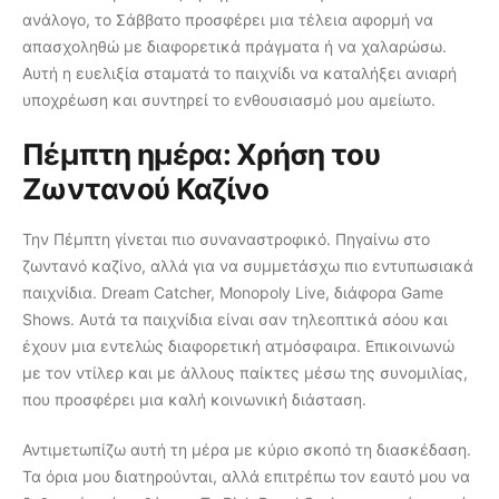
ανάλογο, το Σάββατο προσφέρει μια τέλεια αφορμή να
απασχοληθώ με διαφορετικά πράγματα ή να χαλαρώσω.
Αυτή η ευελιξία σταματά το παιχνίδι να καταλήξει ανιαρή
υποχρέωση και συντηρεί το ενθουσιασμό μου αμείωτο.
Πέμπτη ημέρα: Χρήση του
Ζωντανού Καζίνο
Την Πέμπτη γίνεται πιο συναναστροφικό. Πηγαίνω στο
ζωντανό καζίνο, αλλά για να συμμετάσχω πιο εντυπωσιακά
παιχνίδια. Dream Catcher, Monopoly Live, διάφορα Game
Shows. Αυτά τα παιχνίδια είναι σαν τηλεοπτικά σόου και
έχουν μια εντελώς διαφορετική ατμόσφαιρα. Επικοινωνώ
με τον ντίλερ και με άλλους παίκτες μέσω της συνομιλίας,
που προσφέρει μια καλή κοινωνική διάσταση.
Αντιμετωπίζω αυτή τη μέρα με κύριο σκοπό τη διασκέδαση.
Τα όρια μου διατηρούνται, αλλά επιτρέπω τον εαυτό μου να