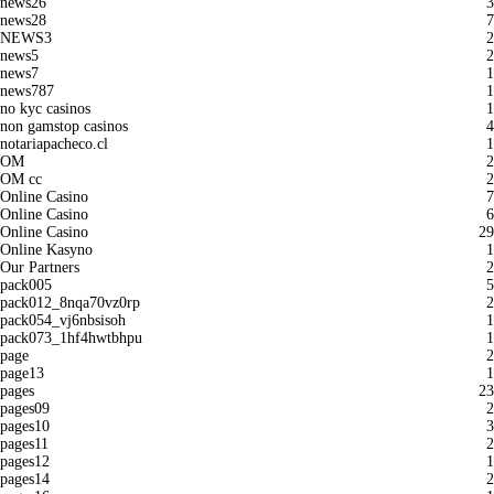
news26
3
news28
7
NEWS3
2
news5
2
news7
1
news787
1
no kyc casinos
1
non gamstop casinos
4
notariapacheco.cl
1
OM
2
OM cc
2
Online Casino
7
Online Casino
6
Online Casino
29
Online Kasyno
1
Our Partners
2
pack005
5
pack012_8nqa70vz0rp
2
pack054_vj6nbsisoh
1
pack073_1hf4hwtbhpu
1
page
2
page13
1
pages
23
pages09
2
pages10
3
pages11
2
pages12
1
pages14
2