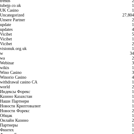
trends
2
tubejp.co.uk
1
UK Casino
1
Uncategorized
27,804
Unsere Partner
2
update
1
updates
4
Vicibet
5
Vicibet
1
Vicibet
2
visionuk.org.uk
1
w
34
wa
2
Webinar
3
wikis
1
Wino Casino
3
Winorio Casino
4
withdrawal casino CA
1
world
2
Индексы Форекс
1
Казино Казахстан
1
Наши Партнери
1
Новости Криптовалют
1
Новости Форекс
2
Общак
1
Онлайн Казино
2
Партнеры
1
Финтех
1