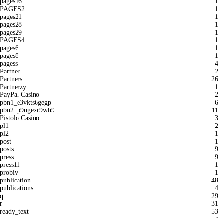
pages16
1
PAGES2
1
pages21
1
pages28
1
pages29
1
PAGES4
1
pages6
1
pages8
1
pagess
4
Partner
2
Partners
26
Partnerzy
1
PayPal Casino
2
pbn1_e3vkts6gegp
6
pbn2_p9ugexr9wh9
11
Pistolo Casino
3
pl1
2
pl2
1
post
1
posts
9
press
9
press11
1
probiv
1
publication
48
publications
4
q
29
r
31
ready_text
53