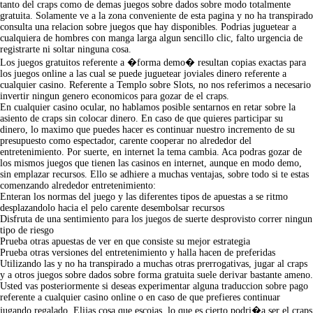
tanto del craps como de demas juegos sobre dados sobre modo totalmente
gratuita. Solamente ve a la zona conveniente de esta pagina y no ha transpirado
consulta una relacion sobre juegos que hay disponibles. Podrias juguetear a
cualquiera de hombres con manga larga algun sencillo clic, falto urgencia de
registrarte ni soltar ninguna cosa.
Los juegos gratuitos referente a �forma demo� resultan copias exactas para
los juegos online a las cual se puede juguetear joviales dinero referente a
cualquier casino. Referente a Templo sobre Slots, no nos referimos a necesario
invertir ningun genero economicos para gozar de el craps.
En cualquier casino ocular, no hablamos posible sentarnos en retar sobre la
asiento de craps sin colocar dinero. En caso de que quieres participar su
dinero, lo maximo que puedes hacer es continuar nuestro incremento de su
presupuesto como espectador, carente cooperar no alrededor del
entretenimiento. Por suerte, en internet la tema cambia. Aca podras gozar de
los mismos juegos que tienen las casinos en internet, aunque en modo demo,
sin emplazar recursos. Ello se adhiere a muchas ventajas, sobre todo si te estas
comenzando alrededor entretenimiento:
Enteran los normas del juego y las diferentes tipos de apuestas a se ritmo
desplazandolo hacia el pelo carente desembolsar recursos
Disfruta de una sentimiento para los juegos de suerte desprovisto correr ningun
tipo de riesgo
Prueba otras apuestas de ver en que consiste su mejor estrategia
Prueba otras versiones del entretenimiento y halla hacen de preferidas
Utilizando las y no ha transpirado a muchas otras prerrogativas, jugar al craps
y a otros juegos sobre dados sobre forma gratuita suele derivar bastante ameno.
Usted vas posteriormente si deseas experimentar alguna traduccion sobre pago
referente a cualquier casino online o en caso de que prefieres continuar
jugando regalado. Elijas cosa que escojas, lo que es cierto podri�a ser el craps