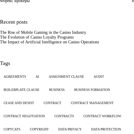
Форекс Брокеры
6
Recent posts
The Rise of Mobile Gaming in the Casino Industry
The Evolution of Casino Loyalty Programs
The Impact of Artificial Intelligence on Casino Operations
Tags
AGREEMENTS
AI
ASSIGNMENT CLAUSE
AUDIT
BOILERPLATE CLAUSE
BUSINESS
BUSINESS FORMATION
CEASE AND DESIST
CONTRACT
CONTRACT MANAGEMENT
CONTRACT NEGOTIATION
CONTRACTS
CONTRACT WORKFLOW
COPYCATS
COPYRIGHT
DATA PRIVACY
DATA PROTECTION