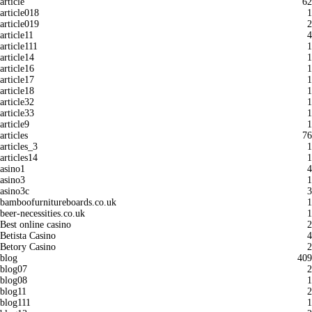
article
62
article018
1
article019
2
article11
4
article111
1
article14
1
article16
1
article17
1
article18
1
article32
1
article33
1
article9
1
articles
76
articles_3
1
articles14
1
asino1
4
asino3
1
asino3c
3
bamboofurnitureboards.co.uk
1
beer-necessities.co.uk
1
Best online casino
2
Betista Casino
4
Betory Casino
2
blog
409
blog07
2
blog08
1
blog11
2
blog111
1