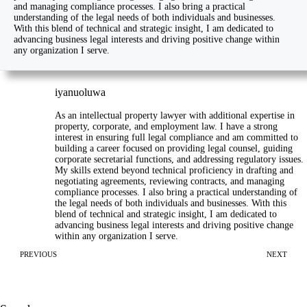
and managing compliance processes. I also bring a practical
understanding of the legal needs of both individuals and businesses.
With this blend of technical and strategic insight, I am dedicated to
advancing business legal interests and driving positive change within
any organization I serve.
iyanuoluwa
As an intellectual property lawyer with additional expertise in
property, corporate, and employment law. I have a strong
interest in ensuring full legal compliance and am committed to
building a career focused on providing legal counsel, guiding
corporate secretarial functions, and addressing regulatory issues.
My skills extend beyond technical proficiency in drafting and
negotiating agreements, reviewing contracts, and managing
compliance processes. I also bring a practical understanding of
the legal needs of both individuals and businesses. With this
blend of technical and strategic insight, I am dedicated to
advancing business legal interests and driving positive change
within any organization I serve.
PREVIOUS
NEXT