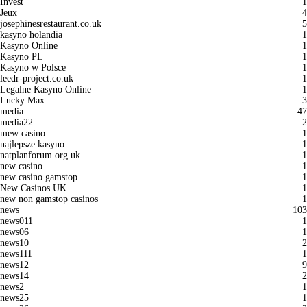
Invest
1
Jeux
4
josephinesrestaurant.co.uk
5
kasyno holandia
1
Kasyno Online
1
Kasyno PL
1
Kasyno w Polsce
1
leedr-project.co.uk
1
Legalne Kasyno Online
1
Lucky Max
3
media
47
media22
2
mew casino
1
najlepsze kasyno
1
natplanforum.org.uk
1
new casino
1
new casino gamstop
1
New Casinos UK
1
new non gamstop casinos
1
news
103
news011
1
news06
1
news10
2
news111
1
news12
9
news14
2
news2
1
news25
1