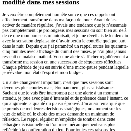
modifié dans mes sessions
Je veux être complètement honnête sur ce que ces rappels ont
effectivement transformé dans ma façon de jouer. Avant de les
activer de manière régulière, j’avais une tendance que je n’assumais
pas complètement : je prolongeais mes sessions du soir bien au-delà
de ce que mon bon sens m’autorisait, et je me réveillais le lendemain
avec la sensation déplaisante d’avoir perdu le contrôle quelque part
dans la nuit. Depuis que j’ai paramétré un rappel toutes les quarante-
cinq minutes avec affichage du cumul des mises, je n’ai plus jamais
ressenti ce malaise matinal. Voir une alerte s’afficher régulièrement a
transformé ma session en une succession de séquences réfléchies.
Chaque période de jeu est suivie d’une micro-pause pendant laquelle
je réévalue mon état d’esprit et mon budget.
Un autre changement important, c’est que mes sessions sont
devenues plus courtes mais, étonnamment, plus satisfaisantes.
Sachant que je vais être interrompu par une alerte à un moment
attendu, je joue avec plus d’intensité et de présence dans l’instant, ce
qui augmente la qualité du plaisir éprouvé. J’ai aussi remarqué que
je prends de meilleures décisions stratégiques, notamment sur les
jeux de table où le choix des mises demande un minimum de
réflexion. Le rappel régulier m’empêche de tomber dans cette
léthargie décisionnelle où l’on mise mécaniquement sans plus
réfléchir à la configuration du jeu. Pour toutes ces raisons, les