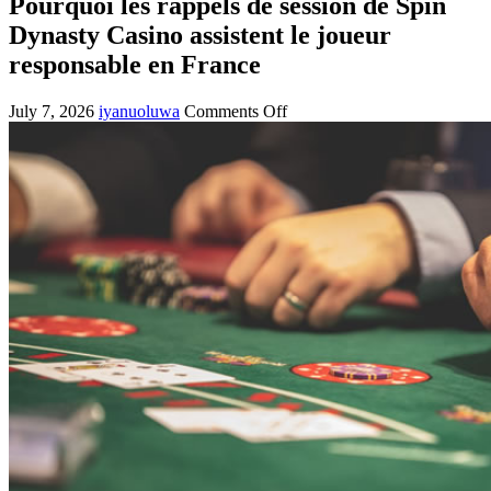
Pourquoi les rappels de session de Spin
Dynasty Casino assistent le joueur
responsable en France
July 7, 2026
iyanuoluwa
Comments Off