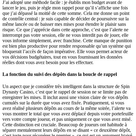
J’ai adopté une méthode facile : je établis mon budget avant de
lancer le jeu, puis je règle mon rappel pour qu’il s’affiche une fois
que j’ai dépassé la moitié de cette somme. Cela me donne un point
de contrôle central : je suis capable de décider de poursuivre sur la
même lancée ou de baisser mes mises pour étendre le plaisir sans
risque. Ce que j’apprécie dans cette approche, c’est que l’alerte ne
interrompt pas votre session, elle ne vous interdit pas de jouer, elle
vous informe simplement, avec franchise. Cette manque de punition
est bien plus productive pour rendre responsable qu’un système qui
bloquerait l’accès de façon impérative. Elle vous permet acteur de
vos décisions budgétaires, tout en vous fournissant les données
réelles dont vous avez besoin pour les effectuer.
La fonction du suivi des dépôts dans la boucle de rappel
Un aspect que je considère très intelligent dans la structure de Spin
Dynasty Casino, c’est que le rappel de session ne se limite pas de
enregistrer les mises. Il inclut aussi une vision claire de vos dépôts
cumulés sur la durée que vous avez fixée. Pratiquement, si vous
avez réalisé plusieurs dépôts au cours de la même soirée, l’alerte va
vous montrer le total que vous avez déplacé depuis votre portefeuille
vers votre compte joueur, et pas uniquement ce que vous avez misé.
Cette distinction est cruciale. Beaucoup de joueurs ont habitude à
séparer mentalement leurs dépôts en se disant « ce deuxième dépôt,
c’est juste pour récupérer le premier », ce qui est un argument biaisé.