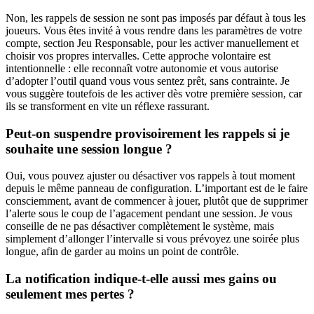
Non, les rappels de session ne sont pas imposés par défaut à tous les
joueurs. Vous êtes invité à vous rendre dans les paramètres de votre
compte, section Jeu Responsable, pour les activer manuellement et
choisir vos propres intervalles. Cette approche volontaire est
intentionnelle : elle reconnaît votre autonomie et vous autorise
d’adopter l’outil quand vous vous sentez prêt, sans contrainte. Je
vous suggère toutefois de les activer dès votre première session, car
ils se transforment en vite un réflexe rassurant.
Peut-on suspendre provisoirement les rappels si je
souhaite une session longue ?
Oui, vous pouvez ajuster ou désactiver vos rappels à tout moment
depuis le même panneau de configuration. L’important est de le faire
consciemment, avant de commencer à jouer, plutôt que de supprimer
l’alerte sous le coup de l’agacement pendant une session. Je vous
conseille de ne pas désactiver complètement le système, mais
simplement d’allonger l’intervalle si vous prévoyez une soirée plus
longue, afin de garder au moins un point de contrôle.
La notification indique-t-elle aussi mes gains ou
seulement mes pertes ?