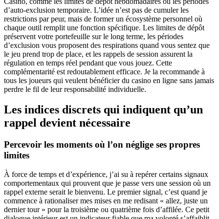
Casino, comme les limites de dépôt hebdomadaires ou les périodes
d’auto-exclusion temporaire. L’idée n’est pas de cumuler les
restrictions par peur, mais de former un écosystème personnel où
chaque outil remplit une fonction spécifique. Les limites de dépôt
préservent votre portefeuille sur le long terme, les périodes
d’exclusion vous proposent des respirations quand vous sentez que
le jeu prend trop de place, et les rappels de session assurent la
régulation en temps réel pendant que vous jouez. Cette
complémentarité est redoutablement efficace. Je la recommande à
tous les joueurs qui veulent bénéficier du casino en ligne sans jamais
perdre le fil de leur responsabilité individuelle.
Les indices discrets qui indiquent qu’un
rappel devient nécessaire
Percevoir les moments où l’on néglige ses propres
limites
À force de temps et d’expérience, j’ai su à repérer certains signaux
comportementaux qui prouvent que je passe vers une session où un
rappel externe serait le bienvenu. Le premier signal, c’est quand je
commence à rationaliser mes mises en me redisant « allez, juste un
dernier tour » pour la troisième ou quatrième fois d’affilée. Ce petit
dialogue intérieur est un indicateur fiable que ma volonté s’affaiblit