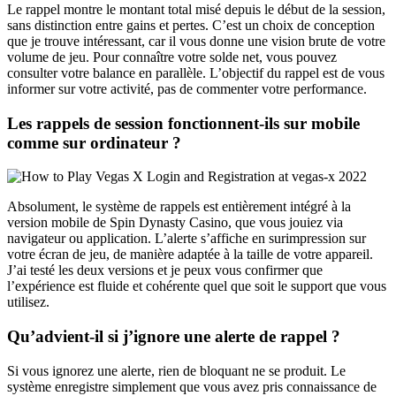
Le rappel montre le montant total misé depuis le début de la session,
sans distinction entre gains et pertes. C’est un choix de conception
que je trouve intéressant, car il vous donne une vision brute de votre
volume de jeu. Pour connaître votre solde net, vous pouvez
consulter votre balance en parallèle. L’objectif du rappel est de vous
informer sur votre activité, pas de commenter votre performance.
Les rappels de session fonctionnent-ils sur mobile
comme sur ordinateur ?
Absolument, le système de rappels est entièrement intégré à la
version mobile de Spin Dynasty Casino, que vous jouiez via
navigateur ou application. L’alerte s’affiche en surimpression sur
votre écran de jeu, de manière adaptée à la taille de votre appareil.
J’ai testé les deux versions et je peux vous confirmer que
l’expérience est fluide et cohérente quel que soit le support que vous
utilisez.
Qu’advient-il si j’ignore une alerte de rappel ?
Si vous ignorez une alerte, rien de bloquant ne se produit. Le
système enregistre simplement que vous avez pris connaissance de