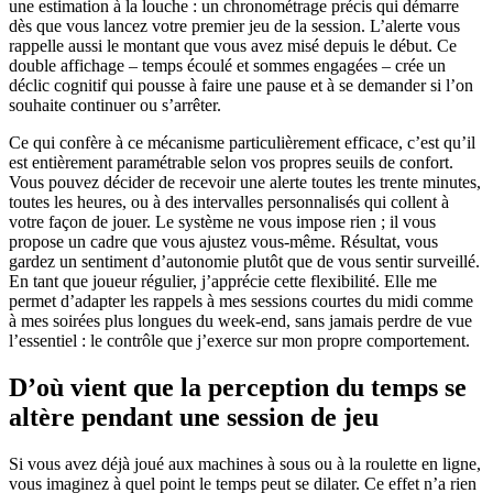
une estimation à la louche : un chronométrage précis qui démarre
dès que vous lancez votre premier jeu de la session. L’alerte vous
rappelle aussi le montant que vous avez misé depuis le début. Ce
double affichage – temps écoulé et sommes engagées – crée un
déclic cognitif qui pousse à faire une pause et à se demander si l’on
souhaite continuer ou s’arrêter.
Ce qui confère à ce mécanisme particulièrement efficace, c’est qu’il
est entièrement paramétrable selon vos propres seuils de confort.
Vous pouvez décider de recevoir une alerte toutes les trente minutes,
toutes les heures, ou à des intervalles personnalisés qui collent à
votre façon de jouer. Le système ne vous impose rien ; il vous
propose un cadre que vous ajustez vous-même. Résultat, vous
gardez un sentiment d’autonomie plutôt que de vous sentir surveillé.
En tant que joueur régulier, j’apprécie cette flexibilité. Elle me
permet d’adapter les rappels à mes sessions courtes du midi comme
à mes soirées plus longues du week-end, sans jamais perdre de vue
l’essentiel : le contrôle que j’exerce sur mon propre comportement.
D’où vient que la perception du temps se
altère pendant une session de jeu
Si vous avez déjà joué aux machines à sous ou à la roulette en ligne,
vous imaginez à quel point le temps peut se dilater. Ce effet n’a rien