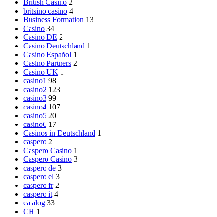
British Casino
2
britsino casino
4
Business Formation
13
Casino
34
Casino DE
2
Casino Deutschland
1
Casino Español
1
Casino Partners
2
Casino UK
1
casino1
98
casino2
123
casino3
99
casino4
107
casino5
20
casino6
17
Casinos in Deutschland
1
caspero
2
Caspero Casino
1
Caspero Casino
3
caspero de
3
caspero el
3
caspero fr
2
caspero it
4
catalog
33
CH
1