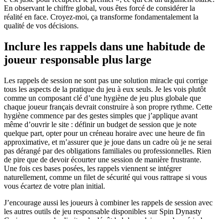
En observant le chiffre global, vous êtes forcé de considérer la
réalité en face. Croyez-moi, ça transforme fondamentalement la
qualité de vos décisions.
Inclure les rappels dans une habitude de
joueur responsable plus large
Les rappels de session ne sont pas une solution miracle qui corrige
tous les aspects de la pratique du jeu à eux seuls. Je les vois plutôt
comme un composant clé d’une hygiène de jeu plus globale que
chaque joueur français devrait construire à son propre rythme. Cette
hygiène commence par des gestes simples que j’applique avant
même d’ouvrir le site : définir un budget de session que je note
quelque part, opter pour un créneau horaire avec une heure de fin
approximative, et m’assurer que je joue dans un cadre où je ne serai
pas dérangé par des obligations familiales ou professionnelles. Rien
de pire que de devoir écourter une session de manière frustrante.
Une fois ces bases posées, les rappels viennent se intégrer
naturellement, comme un filet de sécurité qui vous rattrape si vous
vous écartez de votre plan initial.
J’encourage aussi les joueurs à combiner les rappels de session avec
les autres outils de jeu responsable disponibles sur Spin Dynasty