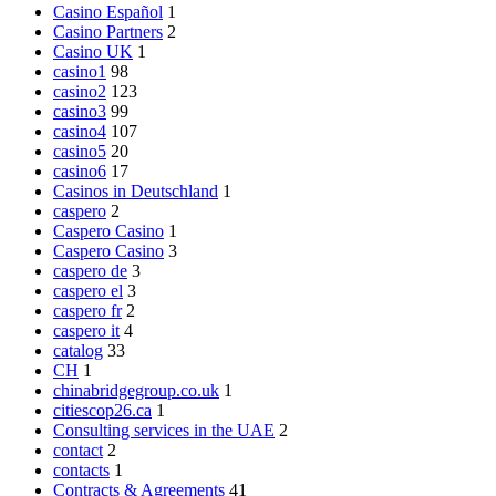
Casino Español
1
Casino Partners
2
Casino UK
1
casino1
98
casino2
123
casino3
99
casino4
107
casino5
20
casino6
17
Casinos in Deutschland
1
caspero
2
Caspero Casino
1
Caspero Casino
3
caspero de
3
caspero el
3
caspero fr
2
caspero it
4
catalog
33
CH
1
chinabridgegroup.co.uk
1
citiescop26.ca
1
Consulting services in the UAE
2
contact
2
contacts
1
Contracts & Agreements
41