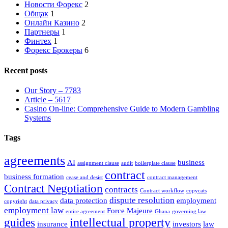
Новости Форекс
2
Общак
1
Онлайн Казино
2
Партнеры
1
Финтех
1
Форекс Брокеры
6
Recent posts
Our Story – 7783
Article – 5617
Casino On-line: Comprehensive Guide to Modern Gambling
Systems
Tags
agreements
AI
business
assignment clause
audit
boilerplate clause
contract
business formation
cease and desist
contract management
Contract Negotiation
contracts
Contract workflow
copycats
dispute resolution
data protection
employment
copyright
data privacy
employment law
Force Majeure
entire agreement
Ghana
governing law
intellectual property
guides
insurance
investors
law