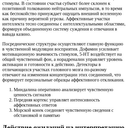
стимулы. В состоянии счастья субъект более склонен к
позитивной толкованию нейтральных импульсов, в то время
как беспокойство принуждает ощущать внешний вселенную
как причину вероятной угрозы. Аффективные участки
интеллекта тесно соединены с интеллектуальными областями,
формируя объединенную систему суждения и отвечания в
вавада казино.
Посреднические структуры осуществляют главную функцию
в чувственной модуляции восприятия. Дофамин усиливает
мотивационную значимость стимулов, 5-HT воздействует на
общий чувственный фон, а норадреналин управляет уровень
активации и готовности к действию. Детекторы в
отличающихся участках головного мозга по-разному
отвечают на изменения концентрации этих соединений, что
формирует персональные образцы аффективного откликания.
Миндалина оперативно анализирует чувственную
ценность сигналов
Передняя кортекс управляет интенсивность
аффективных ответов
Морской конек соединяет чувственную сведения с
обстановкой и памятью
Действие ожиданий на интерпретацию