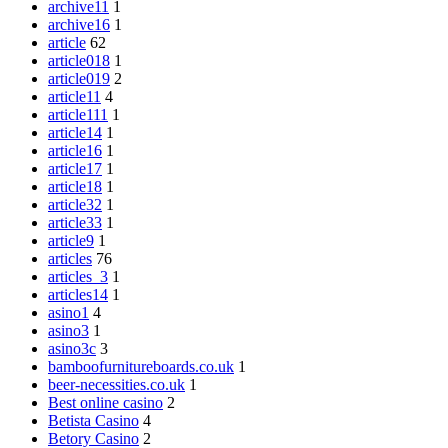
archive11
1
archive16
1
article
62
article018
1
article019
2
article11
4
article111
1
article14
1
article16
1
article17
1
article18
1
article32
1
article33
1
article9
1
articles
76
articles_3
1
articles14
1
asino1
4
asino3
1
asino3c
3
bamboofurnitureboards.co.uk
1
beer-necessities.co.uk
1
Best online casino
2
Betista Casino
4
Betory Casino
2