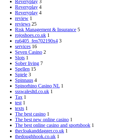
Reveryplay
3
Reveryplay
4
Reveryplay
4
review
1
reviews
25
Risk Management & Insurance
5
rojoshoes.co.uk
1
ru6405_fen702190x4
3
services
16
Seven Casino
2
Slots
1
Sober living
7
Spellen
15
Spiele
3
Spinnaus
4
Spinorhino Casino NL
1
ssswalesltd.co.uk
1
Tax
1
test
1
texts
1
The best casino
1
The best new online casino
1
The best online casino and sportsbook
1
thecloakanddagger.co.uk
1
thedoughhook.co.uk
1