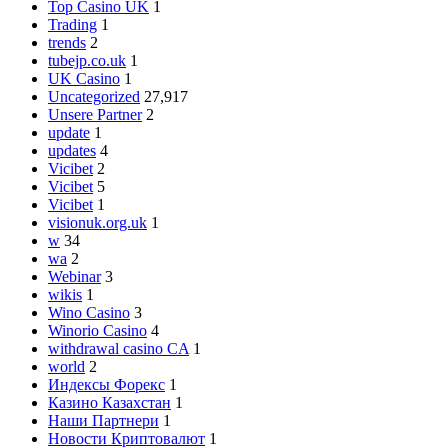
Top Casino UK
1
Trading
1
trends
2
tubejp.co.uk
1
UK Casino
1
Uncategorized
27,917
Unsere Partner
2
update
1
updates
4
Vicibet
2
Vicibet
5
Vicibet
1
visionuk.org.uk
1
w
34
wa
2
Webinar
3
wikis
1
Wino Casino
3
Winorio Casino
4
withdrawal casino CA
1
world
2
Индексы Форекс
1
Казино Казахстан
1
Наши Партнери
1
Новости Криптовалют
1