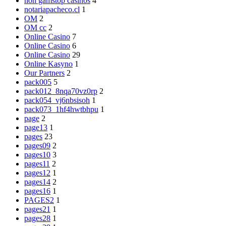
non gamstop casinos
4
notariapacheco.cl
1
OM
2
OM cc
2
Online Casino
7
Online Casino
6
Online Casino
29
Online Kasyno
1
Our Partners
2
pack005
5
pack012_8nqa70vz0rp
2
pack054_vj6nbsisoh
1
pack073_1hf4hwtbhpu
1
page
2
page13
1
pages
23
pages09
2
pages10
3
pages11
2
pages12
1
pages14
2
pages16
1
PAGES2
1
pages21
1
pages28
1