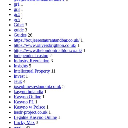
gr1
1
gr3
1
gr4
1
gr5
1
Gtbet
3
guide
3
Guides
26
https://boujeerestaurantandbar.co.uk/
1
https://www.oliversbrighton.co.uk/
1
https://www.thelondontriathlon.co.uk/
1
independent casino
2
Industry Regulation
3
Insights
5
Intellectual Property
11
Invest
1
Jeux
4
josephinesrestaurant.co.uk
5
kasyno holandia
1
Kasyno Online
1
Kasyno PL
1
Kasyno w Polsce
1
leedr-project.co.uk
1
Legalne Kasyno Online
1
Lucky Max
3
media
47