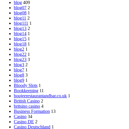
blog
409
blog07
2
blog08
1
blog11
2
blog111
1
blog13
2
blog14
1
blog15
1
blog18
1
blog2
1
blog22
1
blog23
3
blog3
2
blog7
1
blog8
3
blog9
1
Bloody Slots
1
Bookkeeping
11
boujeerestaurantandbar.co.uk
1
British Casino
2
britsino casino
4
Business Formation
13
Casino
34
Casino DE
2
Casino Deutschland
1