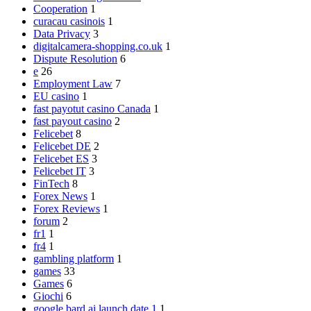
Cooperation
1
curacau casinois
1
Data Privacy
3
digitalcamera-shopping.co.uk
1
Dispute Resolution
6
e
26
Employment Law
7
EU casino
1
fast payotut casino Canada
1
fast payout casino
2
Felicebet
8
Felicebet DE
2
Felicebet ES
3
Felicebet IT
3
FinTech
8
Forex News
1
Forex Reviews
1
forum
2
fr1
1
fr4
1
gambling platform
1
games
33
Games
6
Giochi
6
google bard ai launch date 1
1