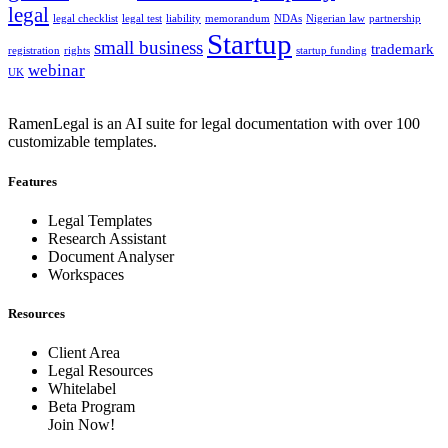
legal
legal checklist
legal test
liability
memorandum
NDAs
Nigerian law
partnership
Startup
small business
trademark
registration
rights
startup funding
webinar
UK
RamenLegal is an AI suite for legal documentation with over 100
customizable templates.
Features
Legal Templates
Research Assistant
Document Analyser
Workspaces
Resources
Client Area
Legal Resources
Whitelabel
Beta Program
Join Now!