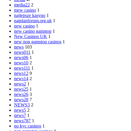
media22
2
mew casino
1
najlepsze kasyno
1
natplanforum.org.uk
1
new casino
1
new casino gamstop
1
New Casinos UK
1
new non gamstop casinos
1
news
103
news011
1
news06
1
news10
2
news111
1
news12
9
news14
2
news2
1
news25
1
news26
3
news28
7
NEWS3
2
news5
2
news7
1
news787
1
no kyc casinos
1