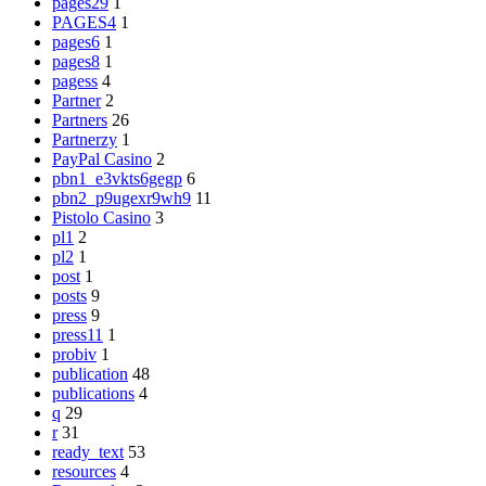
pages29
1
PAGES4
1
pages6
1
pages8
1
pagess
4
Partner
2
Partners
26
Partnerzy
1
PayPal Casino
2
pbn1_e3vkts6gegp
6
pbn2_p9ugexr9wh9
11
Pistolo Casino
3
pl1
2
pl2
1
post
1
posts
9
press
9
press11
1
probiv
1
publication
48
publications
4
q
29
r
31
ready_text
53
resources
4