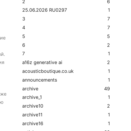
2
6
25.06.2026 RU0297
1
3
7
4
7
5
5
ние
6
2
7
1
й.
ия
a16z generative ai
2
acousticboutique.co.uk
1
announcements
1
archive
49
 же
archive_1
1
ую
archive10
2
archive11
1
archive16
1