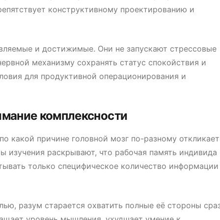
препятствует конструктивному проектированию и
авляемые и достижимые. Они не запускают стрессовые
ервной механизму сохранять статус спокойствия и
ловия для продуктивной операционирования и
имание комплексности
 по какой причине головной мозг по-разному откликает
ты изучения раскрывают, что рабочая память индивида
атывать только специфическое количество информации
ью, разум старается охватить полные её стороны сраз
кращает уровень мышления, ухудшает умение к