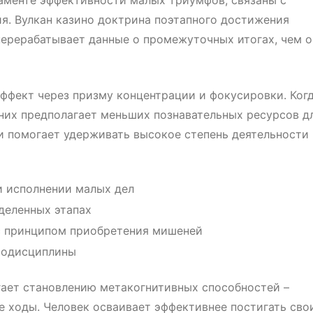
аменте эффективности малых триумфов, связаны с
я. Вулкан казино доктрина поэтапного достижения
перерабатывает данные о промежуточных итогах, чем о
ффект через призму концентрации и фокусировки. Ког
 них предполагает меньших познавательных ресурсов д
и помогает удерживать высокое степень деятельности 
и исполнении малых дел
деленных этапах
с принципом приобретения мишеней
модисциплины
ает становлению метакогнитивных способностей –
 ходы. Человек осваивает эффективнее постигать сво