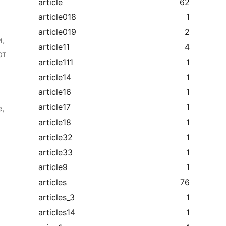
article
62
article018
1
article019
2
и,
article11
4
ют
article111
1
article14
1
article16
1
article17
1
,
article18
1
article32
1
article33
1
article9
1
articles
76
articles_3
1
articles14
1