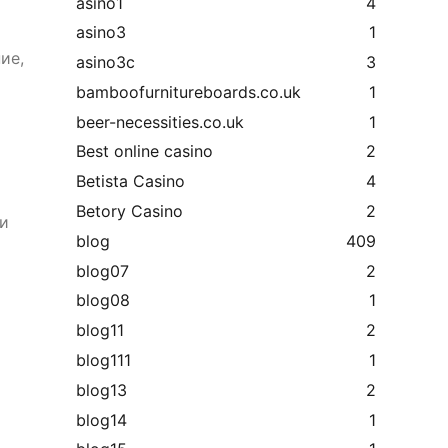
asino1
4
asino3
1
ие,
asino3c
3
bamboofurnitureboards.co.uk
1
beer-necessities.co.uk
1
Best online casino
2
Betista Casino
4
Betory Casino
2
ли
blog
409
blog07
2
blog08
1
blog11
2
blog111
1
blog13
2
blog14
1