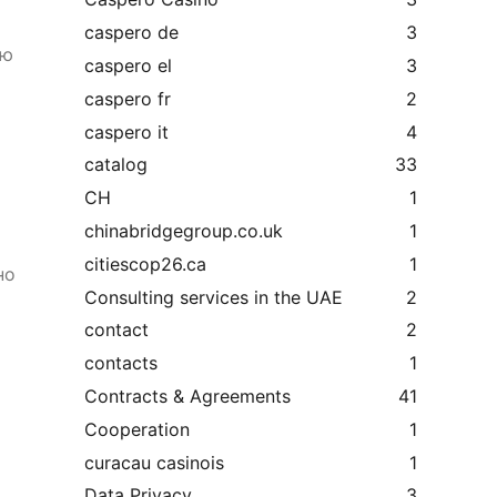
caspero de
3
ию
caspero el
3
caspero fr
2
caspero it
4
catalog
33
CH
1
chinabridgegroup.co.uk
1
citiescop26.ca
1
но
Consulting services in the UAE
2
contact
2
contacts
1
Contracts & Agreements
41
Cooperation
1
curacau casinois
1
Data Privacy
3