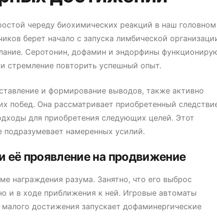
ростой череду биохимических реакций в наш головном
чиков берет начало с запуска лимбической организаци
елание. Серотонин, дофамин и эндорфины функциониру
 и стремление повторить успешный опыт.
оставление и формирование выводов, также активно
их побед. Она рассматривает приобретенный следствие
одходы для приобретения следующих целей. Этот
е подразумевает намеренных усилий.
и её проявление на продвижение
е награждения разума. Занятно, что его выброс
но и в ходе приближения к ней. Игровые автоматы
е малого достижения запускает дофаминергические