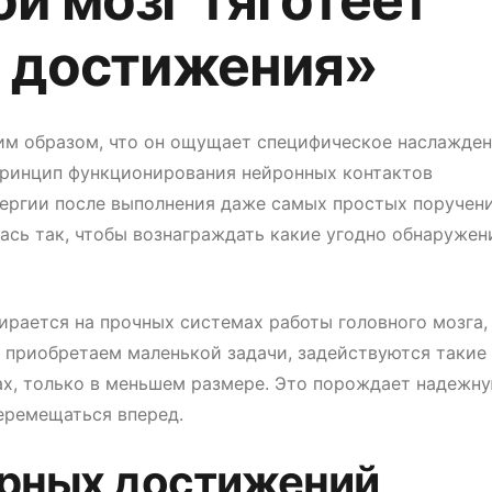
й мозг тяготеет
 достижения»
ким образом, что он ощущает специфическое наслажде
принцип функционирования нейронных контактов
ергии после выполнения даже самых простых поручени
сь так, чтобы вознаграждать какие угодно обнаружен
ирается на прочных системах работы головного мозга,
 приобретаем маленькой задачи, задействуются такие
ах, только в меньшем размере. Это порождает надежн
еремещаться вперед.
рных достижений