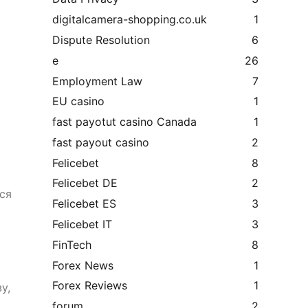
digitalcamera-shopping.co.uk
1
Dispute Resolution
6
e
26
Employment Law
7
EU casino
1
fast payotut casino Canada
1
fast payout casino
2
Felicebet
8
Felicebet DE
2
ся
Felicebet ES
3
Felicebet IT
3
FinTech
8
Forex News
1
Forex Reviews
1
у,
forum
2