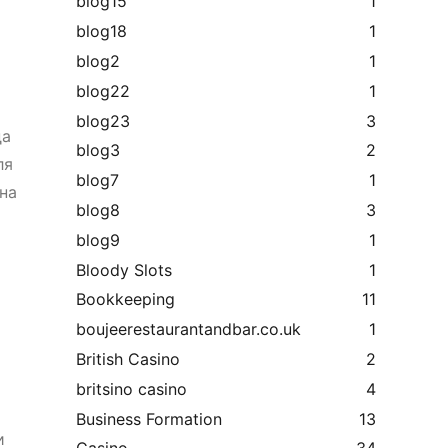
blog15
1
blog18
1
blog2
1
blog22
1
blog23
3
да
blog3
2
ля
blog7
1
на
blog8
3
blog9
1
Bloody Slots
1
Bookkeeping
11
boujeerestaurantandbar.co.uk
1
British Casino
2
britsino casino
4
Business Formation
13
и