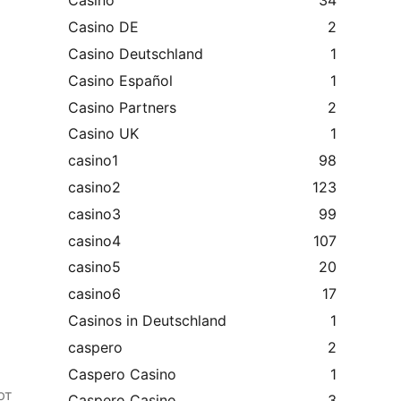
Casino
34
Casino DE
2
Casino Deutschland
1
Casino Español
1
Casino Partners
2
Casino UK
1
casino1
98
casino2
123
casino3
99
casino4
107
casino5
20
casino6
17
Casinos in Deutschland
1
caspero
2
Caspero Casino
1
ют
Caspero Casino
3