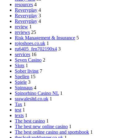
resources
4
Reveryplay
4
Reveryplay
3
Reveryplay
4
review
1
reviews
25
Risk Management & Insurance
5
rojoshoes.co.uk
1
ru6405_fen702190x4
3
services
16
Seven Casino
2
Slots
1
Sober living
7
Spellen
15
Spiele
3
Spinnaus
4
Spinorhino Casino NL
1
ssswalesltd.co.uk
1
Tax
1
test
1
texts
1
The best casino
1
The best new online casino
1
The best online casino and sportsbook
1
thecloakanddagger.co.uk
1