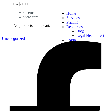
0
-
$
0.00
0
items
Home
view cart
Services
Pricing
No products in the cart.
Resources
Blog
Legal Health Test
Uncategorized
Login
X