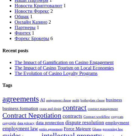
Наши Партнери
1
Новости Криптовалют
1
Новости Форекс
2
Общак
1
Онлайн Казино
2
Партнеры
1
Финтех
1
Форекс Брокеры
6
Recent posts
The Impact of Gamification on Casino Engagement
The Impact of Casino Tourism on Local Economies
The Evolution of Casino Loyalty Programs
Tags
agreements
AI
business
assignment clause
audit
boilerplate clause
contract
business formation
cease and desist
contract management
Contract Negotiation
contracts
Contract workflow
copycats
dispute resolution
data protection
employment
copyright
data privacy
employment law
Force Majeure
entire agreement
Ghana
governing law
intellectual property
guides