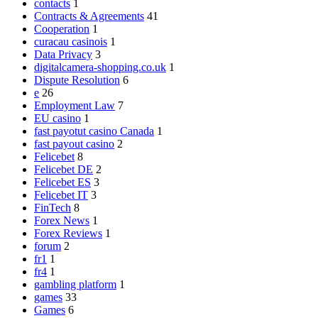
contacts
1
Contracts & Agreements
41
Cooperation
1
curacau casinois
1
Data Privacy
3
digitalcamera-shopping.co.uk
1
Dispute Resolution
6
e
26
Employment Law
7
EU casino
1
fast payotut casino Canada
1
fast payout casino
2
Felicebet
8
Felicebet DE
2
Felicebet ES
3
Felicebet IT
3
FinTech
8
Forex News
1
Forex Reviews
1
forum
2
fr1
1
fr4
1
gambling platform
1
games
33
Games
6