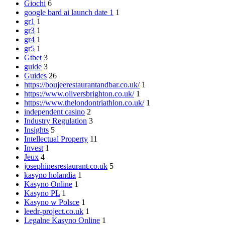
Giochi
6
google bard ai launch date 1
1
gr1
1
gr3
1
gr4
1
gr5
1
Gtbet
3
guide
3
Guides
26
https://boujeerestaurantandbar.co.uk/
1
https://www.oliversbrighton.co.uk/
1
https://www.thelondontriathlon.co.uk/
1
independent casino
2
Industry Regulation
3
Insights
5
Intellectual Property
11
Invest
1
Jeux
4
josephinesrestaurant.co.uk
5
kasyno holandia
1
Kasyno Online
1
Kasyno PL
1
Kasyno w Polsce
1
leedr-project.co.uk
1
Legalne Kasyno Online
1