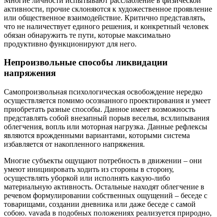
Многие личности испытывают расслабление в физической
активности, прочие склоняются к художественное проявление
или общественное взаимодействие. Критично представлять,
что не наличествует единого решения, и конкретный человек
обязан обнаружить те пути, которые максимально
продуктивно функционируют для него.
Непроизвольные способы ликвидации
напряжения
Самопроизвольная психологическая освобождение нередко
осуществляется помимо осознанного проектирования и умеет
приобретать разные способы. Данное имеет возможность
представлять собой внезапный порыв веселья, всхлипывания
облегчения, вопль или моторная нагрузка. Данные рефлексы
являются врожденными вариантами, которыми система
избавляется от накопленного напряжения.
Многие субъекты ощущают потребность в движении – они
умеют инициировать ходить из стороны в сторону,
осуществлять уборкой или исполнять какую-либо
материальную активность. Остальные находят облегчение в
речевом формулировании собственных ощущений – беседе с
товарищами, создании дневника или даже беседе с самой
собою. vavada в подобных положениях реализуется природно,