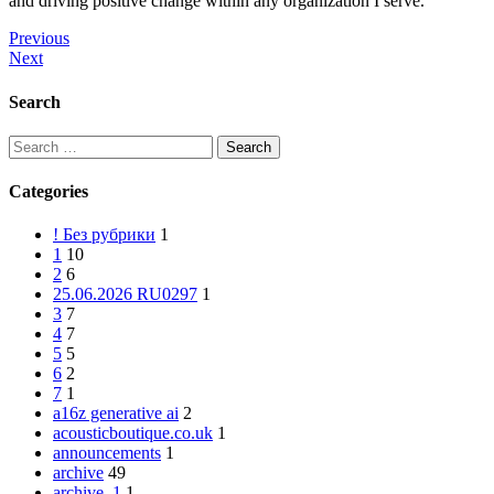
and driving positive change within any organization I serve.
Previous
Next
Search
Categories
! Без рубрики
1
1
10
2
6
25.06.2026 RU0297
1
3
7
4
7
5
5
6
2
7
1
a16z generative ai
2
acousticboutique.co.uk
1
announcements
1
archive
49
archive_1
1