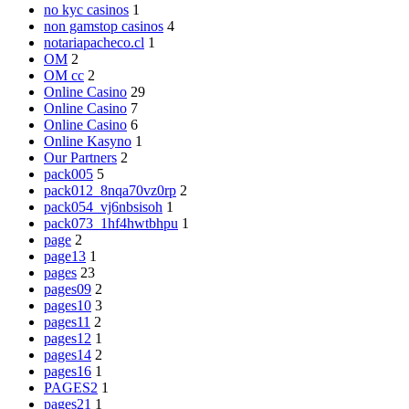
no kyc casinos
1
non gamstop casinos
4
notariapacheco.cl
1
OM
2
OM cc
2
Online Casino
29
Online Casino
7
Online Casino
6
Online Kasyno
1
Our Partners
2
pack005
5
pack012_8nqa70vz0rp
2
pack054_vj6nbsisoh
1
pack073_1hf4hwtbhpu
1
page
2
page13
1
pages
23
pages09
2
pages10
3
pages11
2
pages12
1
pages14
2
pages16
1
PAGES2
1
pages21
1