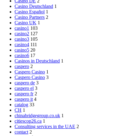
Casino DE
2
Casino Deutschland
1
Casino Español
1
Casino Partners
2
Casino UK
1
casino1
103
casino2
127
casino3
105
casino4
111
casino5
20
casino6
17
Casinos in Deutschland
1
caspero
2
Caspero Casino
1
Caspero Casino
3
caspero de
3
caspero el
3
caspero fr
2
caspero it
4
catalog
33
CH
1
chinabridgegroup.co.uk
1
citiescop26.ca
1
Consulting services in the UAE
2
contact
2