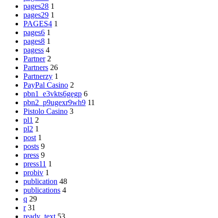
pages28
1
pages29
1
PAGES4
1
pages6
1
pages8
1
pagess
4
Partner
2
Partners
26
Partnerzy
1
PayPal Casino
2
pbn1_e3vkts6gegp
6
pbn2_p9ugexr9wh9
11
Pistolo Casino
3
pl1
2
pl2
1
post
1
posts
9
press
9
press11
1
probiv
1
publication
48
publications
4
q
29
r
31
ready_text
53