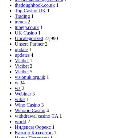
thedoughhook.co.uk
1
Top Casino UK
1
Trading
1
trends
2
tubejp.co.uk
1
UK Casino
1
Uncategorized
27,990
Unsere Partner
2
update
1
updates
4
Vicibet
1
Vicibet
2
Vicibet
5
visionuk.org.uk
1
w
34
wa
2
Webinar
3
wikis
1
Wino Casino
3
Winorio Casino
4
withdrawal casino CA
1
world
2
Индексы Форекс
1
Казино Казахстан
1