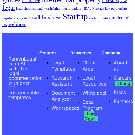
insurance
investors
law
legal
legal checklist
legal test
liability
memorandum
NDAs
Nigerian law
partnership
Startup
small business
trademark
registration
rights
startup funding
webinar
UK
Features
Resources
Company
RamenLegal
Legal
Client
About
is an AI
suite for
Templates
Area
us
legal
Research
Legal
Careers
documentation
with over
Assistant
Resources
Hiring
100
Press
customizable
Document
Whitelabel
templates.
Analyser
Partners
Beta
Workspaces
Program
Join
Now!