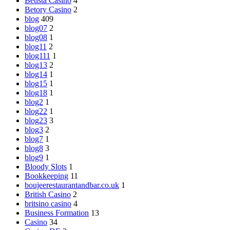
Betista Casino
4
Betory Casino
2
blog
409
blog07
2
blog08
1
blog11
2
blog111
1
blog13
2
blog14
1
blog15
1
blog18
1
blog2
1
blog22
1
blog23
3
blog3
2
blog7
1
blog8
3
blog9
1
Bloody Slots
1
Bookkeeping
11
boujeerestaurantandbar.co.uk
1
British Casino
2
britsino casino
4
Business Formation
13
Casino
34