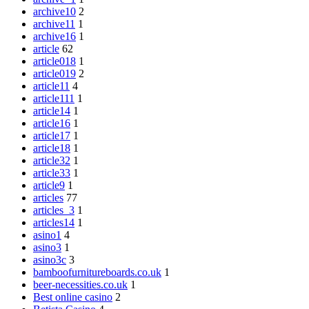
archive10
2
archive11
1
archive16
1
article
62
article018
1
article019
2
article11
4
article111
1
article14
1
article16
1
article17
1
article18
1
article32
1
article33
1
article9
1
articles
77
articles_3
1
articles14
1
asino1
4
asino3
1
asino3c
3
bamboofurnitureboards.co.uk
1
beer-necessities.co.uk
1
Best online casino
2