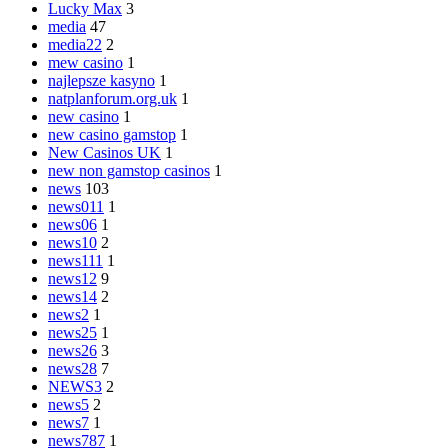
Lucky Max
3
media
47
media22
2
mew casino
1
najlepsze kasyno
1
natplanforum.org.uk
1
new casino
1
new casino gamstop
1
New Casinos UK
1
new non gamstop casinos
1
news
103
news011
1
news06
1
news10
2
news111
1
news12
9
news14
2
news2
1
news25
1
news26
3
news28
7
NEWS3
2
news5
2
news7
1
news787
1