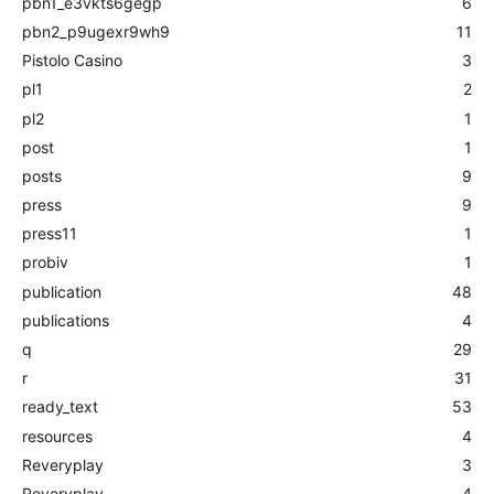
pbn1_e3vkts6gegp
6
pbn2_p9ugexr9wh9
11
Pistolo Casino
3
pl1
2
pl2
1
post
1
posts
9
press
9
press11
1
probiv
1
publication
48
publications
4
q
29
r
31
ready_text
53
resources
4
Reveryplay
3
Reveryplay
4