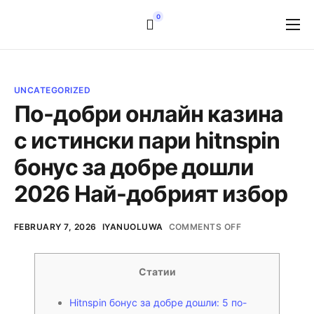
0
Home
Services
UNCATEGORIZED
Pricing
По-добри онлайн казина
с истински пари hitnspin
Resources
бонус за добре дошли
Login
2026 Най-добрият избор
FEBRUARY 7, 2026
IYANUOLUWA
COMMENTS OFF
Статии
Hitnspin бонус за добре дошли: 5 по-