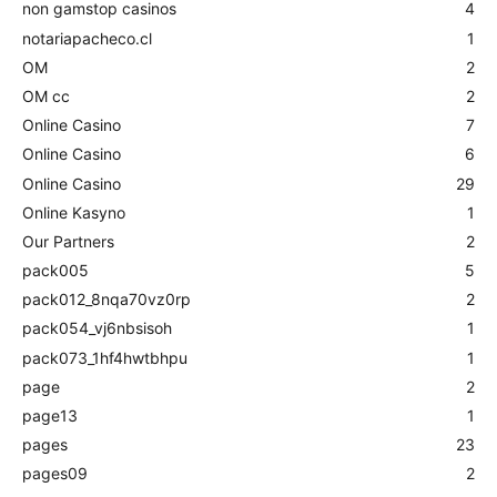
non gamstop casinos
4
notariapacheco.cl
1
OM
2
OM cc
2
Online Casino
7
Online Casino
6
Online Casino
29
Online Kasyno
1
Our Partners
2
pack005
5
pack012_8nqa70vz0rp
2
pack054_vj6nbsisoh
1
pack073_1hf4hwtbhpu
1
page
2
page13
1
pages
23
pages09
2