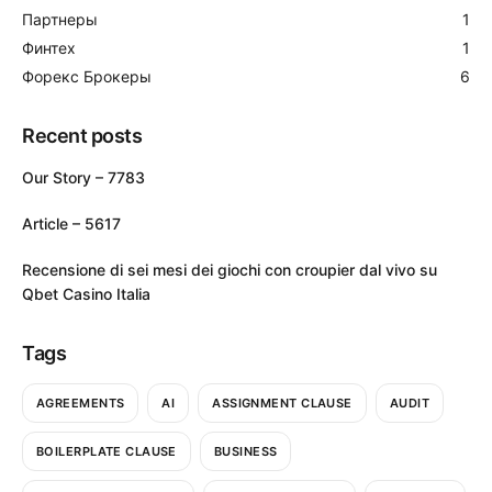
Партнеры
1
Финтех
1
Форекс Брокеры
6
Recent posts
Our Story – 7783
Article – 5617
Recensione di sei mesi dei giochi con croupier dal vivo su
Qbet Casino Italia
Tags
AGREEMENTS
AI
ASSIGNMENT CLAUSE
AUDIT
BOILERPLATE CLAUSE
BUSINESS