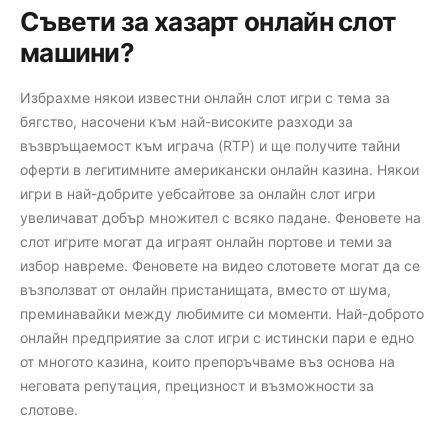
Съвети за хазарт онлайн слот
машини?
Избрахме някои известни онлайн слот игри с тема за
бягство, насочени към най-високите разходи за
възвръщаемост към играча (RTP) и ще получите тайни
оферти в легитимните американски онлайн казина. Някои
игри в най-добрите уебсайтове за онлайн слот игри
увеличават добър множител с всяко падане. Феновете на
слот игрите могат да играят онлайн портове и теми за
избор навреме. Феновете на видео слотовете могат да се
възползват от онлайн пристанищата, вместо от шума,
преминавайки между любимите си моменти. Най-доброто
онлайн предприятие за слот игри с истински пари е едно
от многото казина, които препоръчваме въз основа на
неговата репутация, прецизност и възможности за
слотове.