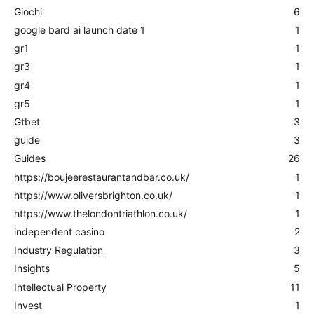
Giochi
6
google bard ai launch date 1
1
gr1
1
gr3
1
gr4
1
gr5
1
Gtbet
3
guide
3
Guides
26
https://boujeerestaurantandbar.co.uk/
1
https://www.oliversbrighton.co.uk/
1
https://www.thelondontriathlon.co.uk/
1
independent casino
2
Industry Regulation
3
Insights
5
Intellectual Property
11
Invest
1