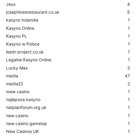
Jeux
4
josephinesrestaurant.co.uk
5
kasyno holandia
1
Kasyno Online
1
Kasyno PL
1
Kasyno w Polsce
1
leedr-project.co.uk
1
Legalne Kasyno Online
1
Lucky Max
3
media
47
media22
2
mew casino
1
najlepsze kasyno
1
natplanforum.org.uk
1
new casino
1
new casino gamstop
1
New Casinos UK
1