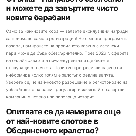
и можете да завъртите чисто
новите барабани
Само за най-новите хора — заявете ексклузивни награди
за приемане само с регистрация! Но с много програми на
пазара, намирането на правилното казино с истински
пари може да бъде обезсърчително. През 2026 г. сферата
на онлайн хазарта е по-конкурентна и ще бъдете
вълнуващи от всякога. Този тип прогресивни казино ви
информира колко голям е залогът с реална валута.
Уверете се, че най-новото разрешение е регистрирано на
уебсайтовете на вашия регулатор и избягвайте хазартни
компании с неясна или липсваща история.
Опитвате се да намерите още
от най-новите слотове в
Обединеното кралство?