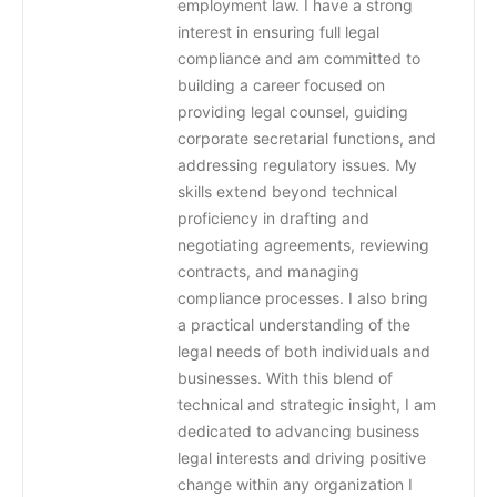
employment law. I have a strong
interest in ensuring full legal
compliance and am committed to
building a career focused on
providing legal counsel, guiding
corporate secretarial functions, and
addressing regulatory issues. My
skills extend beyond technical
proficiency in drafting and
negotiating agreements, reviewing
contracts, and managing
compliance processes. I also bring
a practical understanding of the
legal needs of both individuals and
businesses. With this blend of
technical and strategic insight, I am
dedicated to advancing business
legal interests and driving positive
change within any organization I