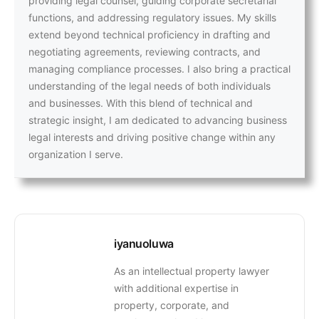
providing legal counsel, guiding corporate secretarial
functions, and addressing regulatory issues. My skills
extend beyond technical proficiency in drafting and
negotiating agreements, reviewing contracts, and
managing compliance processes. I also bring a practical
understanding of the legal needs of both individuals
and businesses. With this blend of technical and
strategic insight, I am dedicated to advancing business
legal interests and driving positive change within any
organization I serve.
iyanuoluwa
As an intellectual property lawyer
with additional expertise in
property, corporate, and