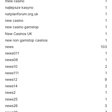
mew casino
1
najlepsze kasyno
1
natplanforum.org.uk
1
new casino
1
new casino gamstop
1
New Casinos UK
1
new non gamstop casinos
1
news
103
news011
1
news06
1
news10
2
news111
1
news12
9
news14
2
news2
1
news25
1
news26
3