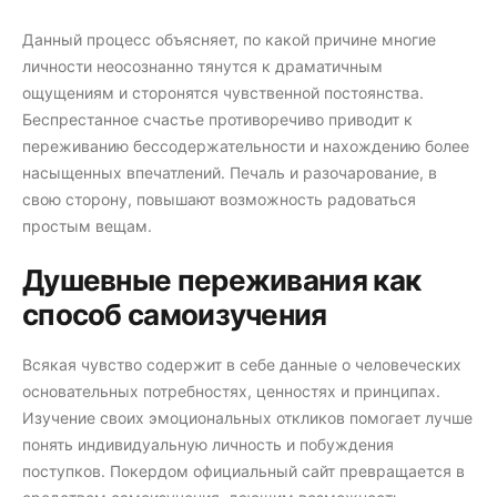
Данный процесс объясняет, по какой причине многие
личности неосознанно тянутся к драматичным
ощущениям и сторонятся чувственной постоянства.
Беспрестанное счастье противоречиво приводит к
переживанию бессодержательности и нахождению более
насыщенных впечатлений. Печаль и разочарование, в
свою сторону, повышают возможность радоваться
простым вещам.
Душевные переживания как
способ самоизучения
Всякая чувство содержит в себе данные о человеческих
основательных потребностях, ценностях и принципах.
Изучение своих эмоциональных откликов помогает лучше
понять индивидуальную личность и побуждения
поступков. Покердом официальный сайт превращается в