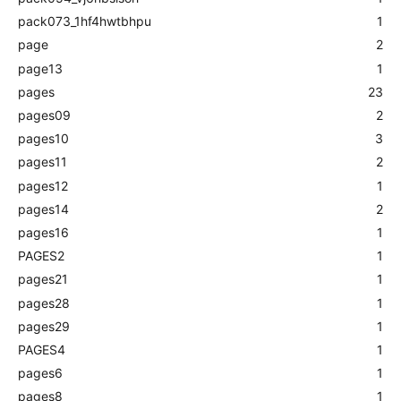
pack073_1hf4hwtbhpu
1
page
2
page13
1
pages
23
pages09
2
pages10
3
pages11
2
pages12
1
pages14
2
pages16
1
PAGES2
1
pages21
1
pages28
1
pages29
1
PAGES4
1
pages6
1
pages8
1