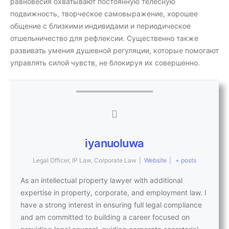
равновесия охватывают постоянную телесную
подвижность, творческое самовыражение, хорошее
общение с близкими индивидами и периодическое
отшельничество для рефлексии. Существенно также
развивать умения душевной регуляции, которые помогают
управлять силой чувств, не блокируя их совершенно.
iyanuoluwa
Legal Officer, IP Law, Corporate Law
|
Website
|
+ posts
As an intellectual property lawyer with additional
expertise in property, corporate, and employment law. I
have a strong interest in ensuring full legal compliance
and am committed to building a career focused on