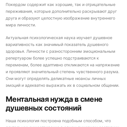
Покердом содержит как хорошие, так и отрицательные
переживания, которые дополнительно раскрывают друг
друга и образуют целостную изображение внутреннего
мира личности.
Актуальная психологическая наука изучает душевное
вариативность как значимый показатель душевного
здоровья. Личности с разносторонним эмоциональным
репертуаром более успешно подстраиваются к
переменам, более адаптивно откликаются на напряжение
и проявляют значительный степень чувственного разума.
Они могут определять деликатные нюансы личных
эмоций и адекватно выражать их в социальном общении.
Ментальная нужда в смене
душевных состояний
Наша психология построена подобным способом, что