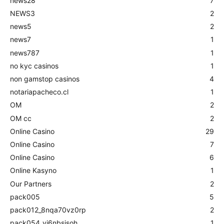
news28
7
NEWS3
2
news5
2
news7
1
news787
1
no kyc casinos
1
non gamstop casinos
4
notariapacheco.cl
1
OM
2
OM cc
2
Online Casino
29
Online Casino
7
Online Casino
6
Online Kasyno
1
Our Partners
2
pack005
5
pack012_8nqa70vz0rp
2
pack054_vj6nbsisoh
1