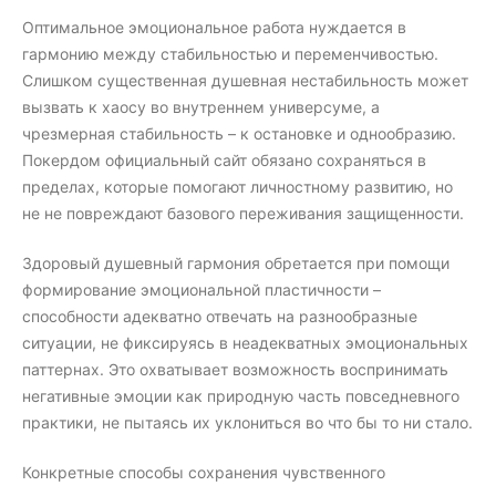
Оптимальное эмоциональное работа нуждается в
гармонию между стабильностью и переменчивостью.
Слишком существенная душевная нестабильность может
вызвать к хаосу во внутреннем универсуме, а
чрезмерная стабильность – к остановке и однообразию.
Покердом официальный сайт обязано сохраняться в
пределах, которые помогают личностному развитию, но
не не повреждают базового переживания защищенности.
Здоровый душевный гармония обретается при помощи
формирование эмоциональной пластичности –
способности адекватно отвечать на разнообразные
ситуации, не фиксируясь в неадекватных эмоциональных
паттернах. Это охватывает возможность воспринимать
негативные эмоции как природную часть повседневного
практики, не пытаясь их уклониться во что бы то ни стало.
Конкретные способы сохранения чувственного