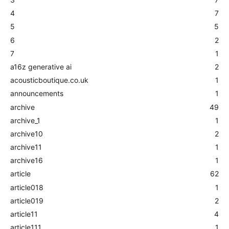
4
7
5
5
6
2
7
1
a16z generative ai
2
acousticboutique.co.uk
1
announcements
1
archive
49
archive_1
1
archive10
2
archive11
1
archive16
1
article
62
article018
1
article019
2
article11
4
article111
1