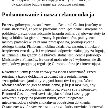
okazjonalnie buduje mniejsze poczucie zaufania.
Podsumowanie i nasza rekomendacja
Po szczegółowym przeanalizowaniu Betonred Casino jesteśmy w
stanie stwierdzić, że jest to platforma oferująca pełne i skrojone do
polskiego gracza doświadczenie hazardu online. Jej główne atuty to
bogata biblioteka gier od uznanych producentów, praktyczne
metody płatności w PLN oraz profesjonalna, polskojęzyczna
obsługa klienta. Platforma mobilna działa bez zarzutu, a troska o
bezpieczeństwo danych i wspieranie odpowiedzialnej gry zasługują
na uznanie. Dla graczy, dla których istotna jest licencja polskiego
Ministerstwa Finansów, Betonred może nie być wyborem, ale dla
tych, którzy przyjmują regulację Curacao, oferta jest interesująca.
Rekomendujemy jednak zdrowy rozsądek i ostrożność. Przed
rejestracją trzeba dokładnie zapoznać się z regulaminem,
szczególnie sekcjami dotyczącymi bonusów i wypłat. Warto
również wrócic od gier w trybie demo, jeśli jest możliwy, aby
zapoznać się z oprogramowaniem bez ryzyka straty pieniędzy.
Betonred Casino przedstawia się jako solidna i zasługująca
rozważenia opcja na polskim rynku, która integrować
międzynarodową ofertę z lokalnym podejściem do klienta.
Ostateczny wybór zawsze jest do gracza, który powinien kierować