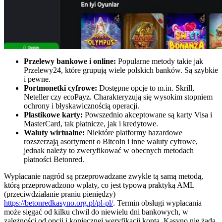
Przelewy bankowe i online:
Popularne metody takie jak
Przelewy24, które grupują wiele polskich banków. Są szybkie
i pewne.
Portmonetki cyfrowe:
Dostępne opcje to m.in. Skrill,
Neteller czy ecoPayz. Charakteryzują się wysokim stopniem
ochrony i błyskawicznością operacji.
Plastikowe karty:
Powszednio akceptowane są karty Visa i
MasterCard, tak płatnicze, jak i kredytowe.
Waluty wirtualne:
Niektóre platformy hazardowe
rozszerzają asortyment o Bitcoin i inne waluty cyfrowe,
jednak należy to zweryfikować w obecnych metodach
płatności Betonred.
Wypłacanie nagród są przeprowadzane zwykle tą samą metodą,
którą przeprowadzono wpłaty, co jest typową praktyką AML
(przeciwdziałanie praniu pieniędzy)
https://betonredkasyno.org.pl/pl-pl/
. Termin obsługi wypłacania
może sięgać od kilku chwil do niewielu dni bankowych, w
zależności od opcji i koniecznej weryfikacji konta. Kasyno nie żąda