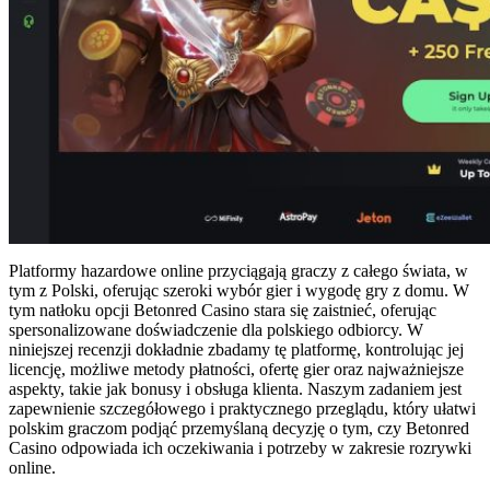
Platformy hazardowe online przyciągają graczy z całego świata, w
tym z Polski, oferując szeroki wybór gier i wygodę gry z domu. W
tym natłoku opcji Betonred Casino stara się zaistnieć, oferując
spersonalizowane doświadczenie dla polskiego odbiorcy. W
niniejszej recenzji dokładnie zbadamy tę platformę, kontrolując jej
licencję, możliwe metody płatności, ofertę gier oraz najważniejsze
aspekty, takie jak bonusy i obsługa klienta. Naszym zadaniem jest
zapewnienie szczegółowego i praktycznego przeglądu, który ułatwi
polskim graczom podjąć przemyślaną decyzję o tym, czy Betonred
Casino odpowiada ich oczekiwania i potrzeby w zakresie rozrywki
online.