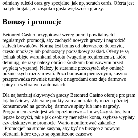
odmiany ruletki oraz gry specjalne, jak np. scratch cards. Oferta jest
na tyle bogata, że zaspokoi gusta większości graczy.
Bonusy i promocje
Betonred Casino przygotował szereg premii powitalnych i
regularnych promocji, aby zachęcić nowych graczy i nagrodzić
stałych bywalców. Normą jest bonus od pierwszego depozytu,
często mnożący lub podnoszący początkowy zakład. Oferty te są
jednak objęte warunkami obrotu (wagering requirements), które
definiują, ile razy należy obrócić środkami bonusowymi przed
wypłatą wygranej. Należy je starannie przeczytać, aby ominąć
późniejszych rozczarowań. Poza bonusami pieniężnymi, kasyno
przeprowadza również turnieje z nagrodami oraz daje darmowe
spiny na wybranych automatach.
Dla najbardziej aktywnych graczy Betonred Casino oferuje program
lojalnościowy. Zbierane punkty za realne zakłady można później
konsumować na gotówkę, darmowe spiny lub inne nagrody.
Program ten często jest wielopoziomowo – im wyższy status, tym
lepsze korzyści, takie jak osobisty menedżer konta, szybsze wypłaty
czy ekskluzywne promocje. Warto monitorować zakładkę
“Promocje” na stronie kasyna, aby być na bieżąco z nowymi
ofertami, które często są ograniczone czasowo.