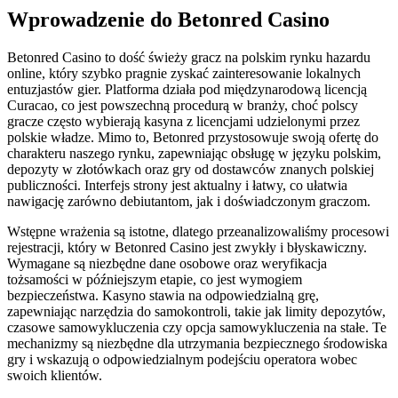
Wprowadzenie do Betonred Casino
Betonred Casino to dość świeży gracz na polskim rynku hazardu
online, który szybko pragnie zyskać zainteresowanie lokalnych
entuzjastów gier. Platforma działa pod międzynarodową licencją
Curacao, co jest powszechną procedurą w branży, choć polscy
gracze często wybierają kasyna z licencjami udzielonymi przez
polskie władze. Mimo to, Betonred przystosowuje swoją ofertę do
charakteru naszego rynku, zapewniając obsługę w języku polskim,
depozyty w złotówkach oraz gry od dostawców znanych polskiej
publiczności. Interfejs strony jest aktualny i łatwy, co ułatwia
nawigację zarówno debiutantom, jak i doświadczonym graczom.
Wstępne wrażenia są istotne, dlatego przeanalizowaliśmy procesowi
rejestracji, który w Betonred Casino jest zwykły i błyskawiczny.
Wymagane są niezbędne dane osobowe oraz weryfikacja
tożsamości w późniejszym etapie, co jest wymogiem
bezpieczeństwa. Kasyno stawia na odpowiedzialną grę,
zapewniając narzędzia do samokontroli, takie jak limity depozytów,
czasowe samowykluczenia czy opcja samowykluczenia na stałe. Te
mechanizmy są niezbędne dla utrzymania bezpiecznego środowiska
gry i wskazują o odpowiedzialnym podejściu operatora wobec
swoich klientów.