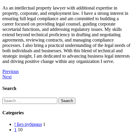
As an intellectual property lawyer with additional expertise in
property, corporate, and employment law. I have a strong interest in
ensuring full legal compliance and am committed to building a
career focused on providing legal counsel, guiding corporate
secretarial functions, and addressing regulatory issues. My skills
extend beyond technical proficiency in drafting and negotiating
agreements, reviewing contracts, and managing compliance
processes. I also bring a practical understanding of the legal needs of
both individuals and businesses. With this blend of technical and
strategic insight, I am dedicated to advancing business legal interests
and driving positive change within any organization I serve.
Previous
Next
Search
Categories
! Без рубрики
1
1
10