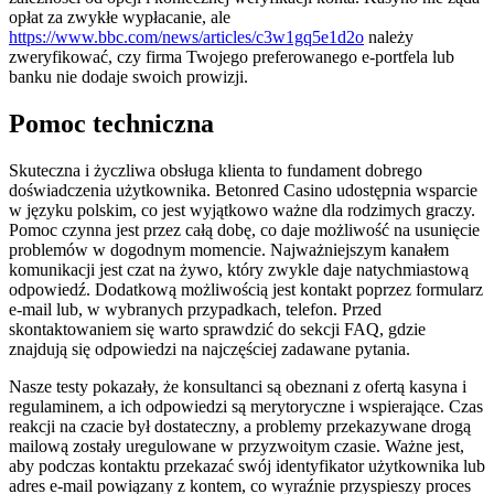
opłat za zwykłe wypłacanie, ale
https://www.bbc.com/news/articles/c3w1gq5e1d2o
należy
zweryfikować, czy firma Twojego preferowanego e-portfela lub
banku nie dodaje swoich prowizji.
Pomoc techniczna
Skuteczna i życzliwa obsługa klienta to fundament dobrego
doświadczenia użytkownika. Betonred Casino udostępnia wsparcie
w języku polskim, co jest wyjątkowo ważne dla rodzimych graczy.
Pomoc czynna jest przez całą dobę, co daje możliwość na usunięcie
problemów w dogodnym momencie. Najważniejszym kanałem
komunikacji jest czat na żywo, który zwykle daje natychmiastową
odpowiedź. Dodatkową możliwością jest kontakt poprzez formularz
e-mail lub, w wybranych przypadkach, telefon. Przed
skontaktowaniem się warto sprawdzić do sekcji FAQ, gdzie
znajdują się odpowiedzi na najczęściej zadawane pytania.
Nasze testy pokazały, że konsultanci są obeznani z ofertą kasyna i
regulaminem, a ich odpowiedzi są merytoryczne i wspierające. Czas
reakcji na czacie był dostateczny, a problemy przekazywane drogą
mailową zostały uregulowane w przyzwoitym czasie. Ważne jest,
aby podczas kontaktu przekazać swój identyfikator użytkownika lub
adres e-mail powiązany z kontem, co wyraźnie przyspieszy proces