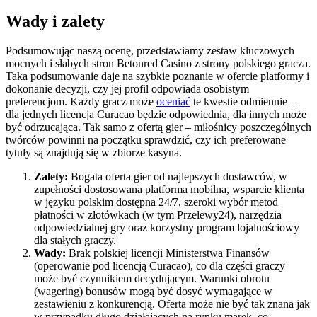
Wady i zalety
Podsumowując naszą ocenę, przedstawiamy zestaw kluczowych
mocnych i słabych stron Betonred Casino z strony polskiego gracza.
Taka podsumowanie daje na szybkie poznanie w ofercie platformy i
dokonanie decyzji, czy jej profil odpowiada osobistym
preferencjom. Każdy gracz może
oceniać
te kwestie odmiennie –
dla jednych licencja Curacao będzie odpowiednia, dla innych może
być odrzucająca. Tak samo z ofertą gier – miłośnicy poszczególnych
twórców powinni na początku sprawdzić, czy ich preferowane
tytuły są znajdują się w zbiorze kasyna.
Zalety:
Bogata oferta gier od najlepszych dostawców, w
zupełności dostosowana platforma mobilna, wsparcie klienta
w języku polskim dostępna 24/7, szeroki wybór metod
płatności w złotówkach (w tym Przelewy24), narzędzia
odpowiedzialnej gry oraz korzystny program lojalnościowy
dla stałych graczy.
Wady:
Brak polskiej licencji Ministerstwa Finansów
(operowanie pod licencją Curacao), co dla części graczy
może być czynnikiem decydującym. Warunki obrotu
(wagering) bonusów mogą być dosyć wymagające w
zestawieniu z konkurencją. Oferta może nie być tak znana jak
w przypadku długo działających na rynku marek, co