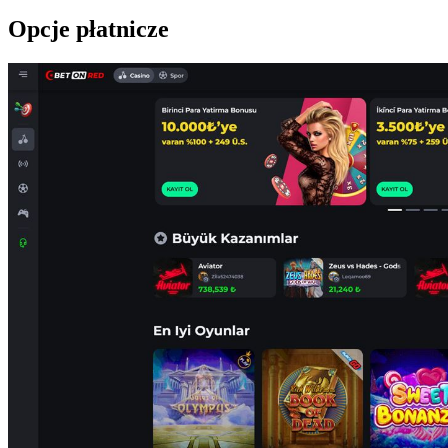
Opcje płatnicze