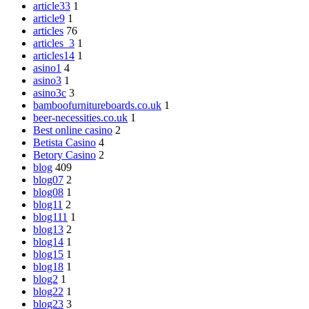
article33
1
article9
1
articles
76
articles_3
1
articles14
1
asino1
4
asino3
1
asino3c
3
bamboofurnitureboards.co.uk
1
beer-necessities.co.uk
1
Best online casino
2
Betista Casino
4
Betory Casino
2
blog
409
blog07
2
blog08
1
blog11
2
blog111
1
blog13
2
blog14
1
blog15
1
blog18
1
blog2
1
blog22
1
blog23
3