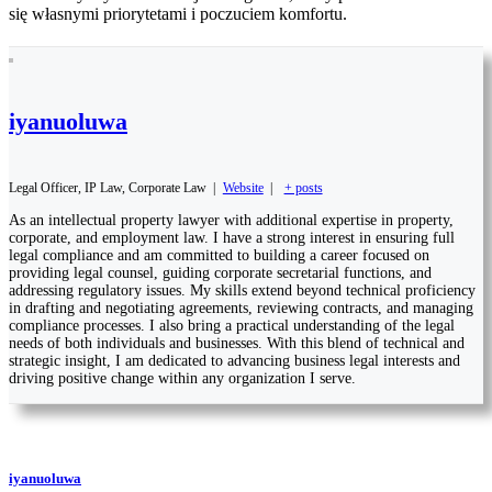
się własnymi priorytetami i poczuciem komfortu.
iyanuoluwa
Legal Officer, IP Law, Corporate Law
|
Website
|
+ posts
As an intellectual property lawyer with additional expertise in property,
corporate, and employment law. I have a strong interest in ensuring full
legal compliance and am committed to building a career focused on
providing legal counsel, guiding corporate secretarial functions, and
addressing regulatory issues. My skills extend beyond technical proficiency
in drafting and negotiating agreements, reviewing contracts, and managing
compliance processes. I also bring a practical understanding of the legal
needs of both individuals and businesses. With this blend of technical and
strategic insight, I am dedicated to advancing business legal interests and
driving positive change within any organization I serve.
iyanuoluwa