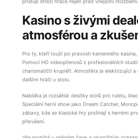
přístup střeží hráče nejen před vnějšími hrozbami
Kasino s živými dea
atmosférou a zkuše
Pro ty, kteří touží po pravosti kamenného kasina,
Pomocí HD videopřenosů z profesionálních studií 
charismatičtí krupiéři. Atmosféra je elektrizující a 
dalšími hráči u stolu.
Nabídka je rozsáhlá: desítky stolů pro ruletu, bla
Speciální herní show jako Dream Catcher, Monopo
zábavy, kde se klasické hry prolínají s herními pr
přerušení.
Vše probíhá v reálném čase, s okamžitým zobrazo