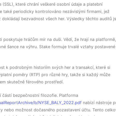
e (SSL), které chrání veškeré osobní údaje a platební
je také periodicky kontrolováno nezávislými firmami, jež
 dokládají bezvadnost všech her. Výsledky těchto auditů j
 poskytuje hráčům mír na duši. Vědí, že hrají na platformě,
ovné šance na výhru. Stake formuje trvalé vztahy postavené
st k podrobným historiím svých her a transakcí, které si
ýplatní poměry (RTP) pro různé hry, takže si každý může
rem skutečně férového prostředí.
 částí bezpečnostní filozofie. Platforma
ualReportArchive/b/NYSE_BALY_2022.pdf
nabízí nástroje p
mity nebo možnost dočasného pozastavení účtu. Tento celk