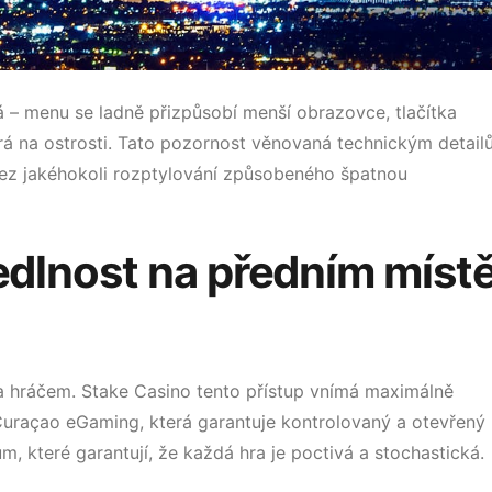
– menu se ladně přizpůsobí menší obrazovce, tlačítka
írá na ostrosti. Tato pozornost věnovaná technickým detai
 bez jakéhokoli rozptylování způsobeného špatnou
dlnost na předním místě
a hráčem. Stake Casino tento přístup vnímá maximálně
uraçao eGaming, která garantuje kontrolovaný a otevřený
m, které garantují, že každá hra je poctivá a stochastická.