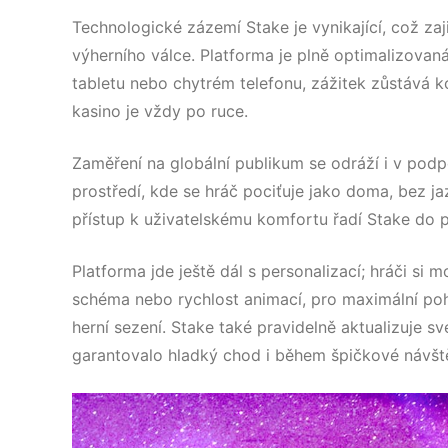
Technologické zázemí Stake je vynikající, což zaj
výherního válce. Platforma je plně optimalizovaná
tabletu nebo chytrém telefonu, zážitek zůstává 
kasino je vždy po ruce.
Zaměření na globální publikum se odráží i v pod
prostředí, kde se hráč pociťuje jako doma, bez j
přístup k uživatelskému komfortu řadí Stake do p
Platforma jde ještě dál s personalizací; hráči si 
schéma nebo rychlost animací, pro maximální poh
herní sezení. Stake také pravidelně aktualizuje 
garantovalo hladký chod i během špičkové návště