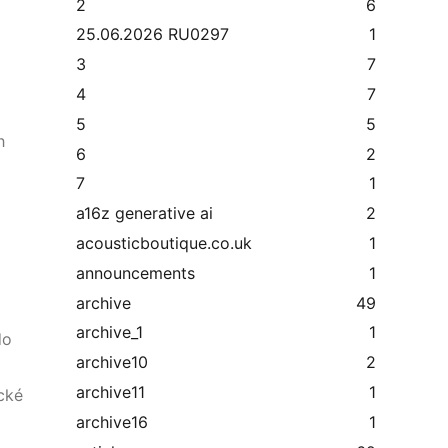
2
6
25.06.2026 RU0297
1
3
7
4
7
5
5
h
6
2
7
1
a16z generative ai
2
acousticboutique.co.uk
1
announcements
1
archive
49
archive_1
1
do
archive10
2
archive11
1
ické
archive16
1