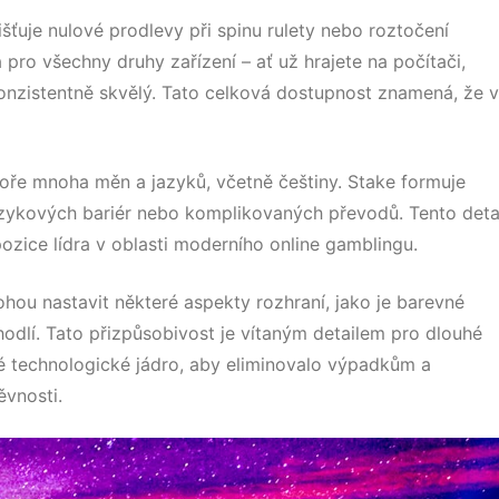
išťuje nulové prodlevy při spinu rulety nebo roztočení
 pro všechny druhy zařízení – ať už hrajete na počítači,
konzistentně skvělý. Tato celková dostupnost znamená, že 
poře mnoha měn a jazyků, včetně češtiny. Stake formuje
azykových bariér nebo komplikovaných převodů. Tento detai
ozice lídra v oblasti moderního online gamblingu.
mohou nastavit některé aspekty rozhraní, jako je barevné
odlí. Tato přizpůsobivost je vítaným detailem pro dlouhé
své technologické jádro, aby eliminovalo výpadkům a
vnosti.