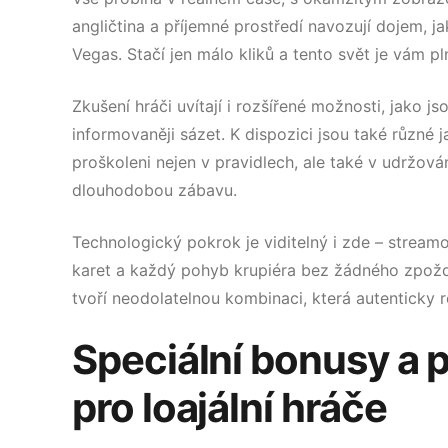
angličtina a příjemné prostředí navozují dojem, 
Vegas. Stačí jen málo kliků a tento svět je vám pl
Zkušení hráči uvítají i rozšířené možnosti, jako js
informovaněji sázet. K dispozici jsou také různé j
proškoleni nejen v pravidlech, ale také v udržová
dlouhodobou zábavu.
Technologický pokrok je viditelný i zde – streamov
karet a každý pohyb krupiéra bez žádného zpožd
tvoří neodolatelnou kombinaci, která autenticky r
Speciální bonusy a 
pro loajální hráče