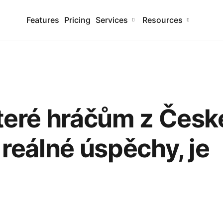
Features
Pricing
Services
Resources
které hráčům z Česk
 reálné úspěchy, je