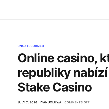
UNCATEGORIZED
Online casino, 
republiky nabízí
Stake Casino
JULY 7, 2026
IYANUOLUWA
COMMENTS OFF