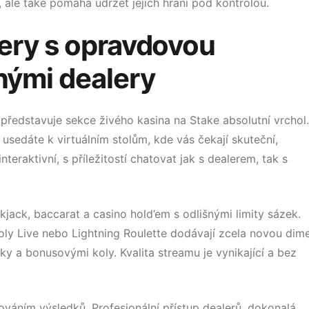
, ale také pomáhá udržet jejich hraní pod kontrolou.
lery s opravdovou
nými dealery
 představuje sekce živého kasina na Stake absolutní vrchol.
usedáte k virtuálním stolům, kde vás čekají skuteční,
interaktivní, s příležitostí chatovat jak s dealerem, tak s
ckjack, baccarat a casino hold’em s odlišnými limity sázek.
ly Live nebo Lightning Roulette dodávají zcela novou dim
vky a bonusovými koly. Kvalita streamu je vynikající a bez
váním výsledků. Profesionální přístup dealerů, dokonalá