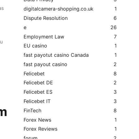
as
digitalcamera-shopping.co.uk
1
Dispute Resolution
6
e
26
Employment Law
7
ou
EU casino
1
fast payotut casino Canada
1
fast payout casino
2
Felicebet
8
Felicebet DE
2
Felicebet ES
3
Felicebet IT
3
am
FinTech
8
Forex News
1
Forex Reviews
1
forum
2