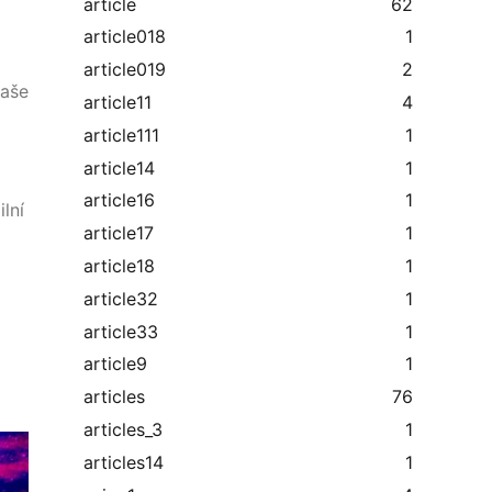
article
62
article018
1
article019
2
vaše
article11
4
article111
1
article14
1
article16
1
lní
article17
1
article18
1
article32
1
article33
1
article9
1
articles
76
articles_3
1
articles14
1