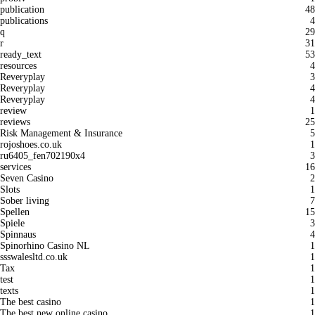
publication
48
publications
4
q
29
r
31
ready_text
53
resources
4
Reveryplay
3
Reveryplay
4
Reveryplay
4
review
1
reviews
25
Risk Management & Insurance
5
rojoshoes.co.uk
1
ru6405_fen702190x4
3
services
16
Seven Casino
2
Slots
1
Sober living
7
Spellen
15
Spiele
3
Spinnaus
4
Spinorhino Casino NL
1
ssswalesltd.co.uk
1
Tax
1
test
1
texts
1
The best casino
1
The best new online casino
1