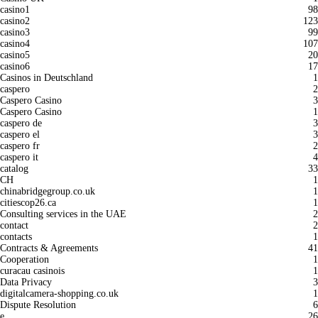
casino1
98
casino2
123
casino3
99
casino4
107
casino5
20
casino6
17
Casinos in Deutschland
1
caspero
2
Caspero Casino
3
Caspero Casino
1
caspero de
3
caspero el
3
caspero fr
2
caspero it
4
catalog
33
CH
1
chinabridgegroup.co.uk
1
citiescop26.ca
1
Consulting services in the UAE
2
contact
2
contacts
1
Contracts & Agreements
41
Cooperation
1
curacau casinois
1
Data Privacy
3
digitalcamera-shopping.co.uk
1
Dispute Resolution
6
e
26