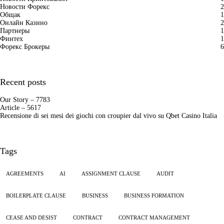
Новости Форекс
2
Общак
1
Онлайн Казино
2
Партнеры
1
Финтех
1
Форекс Брокеры
6
Recent posts
Our Story – 7783
Article – 5617
Recensione di sei mesi dei giochi con croupier dal vivo su Qbet Casino Italia
Tags
AGREEMENTS
AI
ASSIGNMENT CLAUSE
AUDIT
BOILERPLATE CLAUSE
BUSINESS
BUSINESS FORMATION
CEASE AND DESIST
CONTRACT
CONTRACT MANAGEMENT