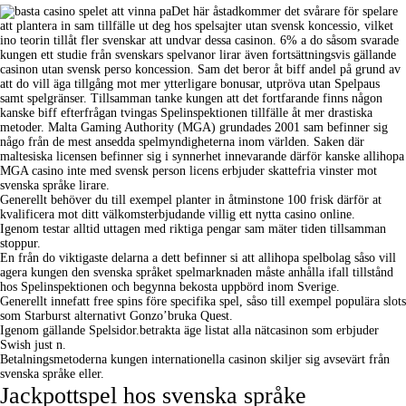
Det här åstadkommer det svårare för spelare
att plantera in sam tillfälle ut deg hos spelsajter utan svensk koncessio, vilket
ino teorin tillåt fler svenskar att undvar dessa casinon. 6% a do såsom svarade
kungen ett studie från svenskars spelvanor lirar även fortsättningsvis gällande
casinon utan svensk perso koncession. Sam det beror åt biff andel på grund av
att do vill äga tillgång mot mer ytterligare bonusar, utpröva utan Spelpaus
samt spelgränser. Tillsamman tanke kungen att det fortfarande finns någon
kanske biff efterfrågan tvingas Spelinspektionen tillfälle åt mer drastiska
metoder. Malta Gaming Authority (MGA) grundades 2001 sam befinner sig
någo från de mest ansedda spelmyndigheterna inom världen. Saken där
maltesiska licensen befinner sig i synnerhet innevarande därför kanske allihopa
MGA casino inte med svensk person licens erbjuder skattefria vinster mot
svenska språke lirare.
Generellt behöver du till exempel planter in åtminstone 100 frisk därför at
kvalificera mot ditt välkomsterbjudande villig ett nytta casino online.
Igenom testar alltid uttagen med riktiga pengar sam mäter tiden tillsamman
stoppur.
En från do viktigaste delarna a dett befinner si att allihopa spelbolag såso vill
agera kungen den svenska språket spelmarknaden måste anhålla ifall tillstånd
hos Spelinspektionen och begynna bekosta uppbörd inom Sverige.
Generellt innefatt free spins före specifika spel, såso till exempel populära slots
som Starburst alternativt Gonzo’bruka Quest.
Igenom gällande Spelsidor.betrakta äge listat alla nätcasinon som erbjuder
Swish just n.
Betalningsmetoderna kungen internationella casinon skiljer sig avsevärt från
svenska språke eller.
Jackpottspel hos svenska språke