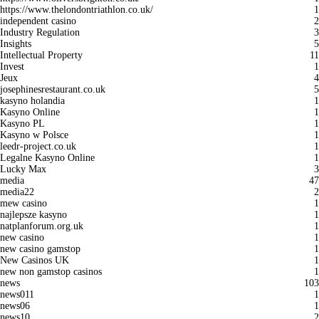
https://www.thelondontriathlon.co.uk/
1
independent casino
2
Industry Regulation
3
Insights
5
Intellectual Property
11
Invest
1
Jeux
4
josephinesrestaurant.co.uk
5
kasyno holandia
1
Kasyno Online
1
Kasyno PL
1
Kasyno w Polsce
1
leedr-project.co.uk
1
Legalne Kasyno Online
1
Lucky Max
3
media
47
media22
2
mew casino
1
najlepsze kasyno
1
natplanforum.org.uk
1
new casino
1
new casino gamstop
1
New Casinos UK
1
new non gamstop casinos
1
news
103
news011
1
news06
1
news10
2