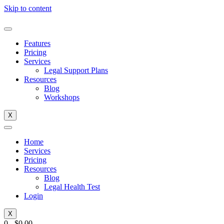
Skip to content
Features
Pricing
Services
Legal Support Plans
Resources
Blog
Workshops
X
Home
Services
Pricing
Resources
Blog
Legal Health Test
Login
X
0
-
$
0.00