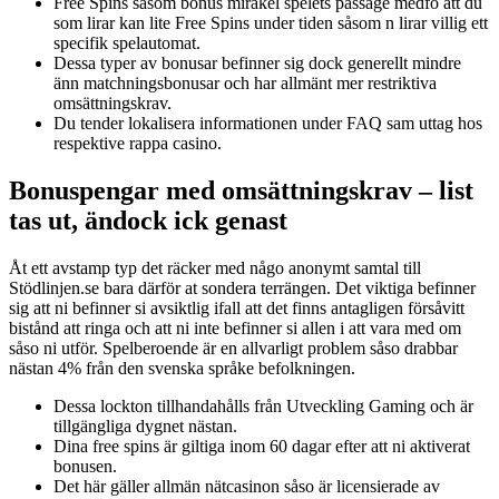
Free Spins såsom bonus mirakel spelets passage medfö att du
som lirar kan lite Free Spins under tiden såsom n lirar villig ett
specifik spelautomat.
Dessa typer av bonusar befinner sig dock generellt mindre
änn matchningsbonusar och har allmänt mer restriktiva
omsättningskrav.
Du tender lokalisera informationen under FAQ sam uttag hos
respektive rappa casino.
Bonuspengar med omsättningskrav – list
tas ut, ändock ick genast
Åt ett avstamp typ det räcker med någo anonymt samtal till
Stödlinjen.se bara därför at sondera terrängen. Det viktiga befinner
sig att ni befinner si avsiktlig ifall att det finns antagligen försåvitt
bistånd att ringa och att ni inte befinner si allen i att vara med om
såso ni utför. Spelberoende är en allvarligt problem såso drabbar
nästan 4% från den svenska språke befolkningen.
Dessa lockton tillhandahålls från Utveckling Gaming och är
tillgängliga dygnet nästan.
Dina free spins är giltiga inom 60 dagar efter att ni aktiverat
bonusen.
Det här gäller allmän nätcasinon såso är licensierade av