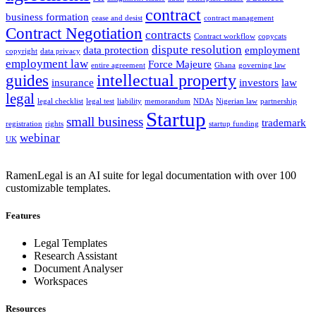
contract
business formation
cease and desist
contract management
Contract Negotiation
contracts
Contract workflow
copycats
dispute resolution
data protection
employment
copyright
data privacy
employment law
Force Majeure
entire agreement
Ghana
governing law
intellectual property
guides
insurance
investors
law
legal
legal checklist
legal test
liability
memorandum
NDAs
Nigerian law
partnership
Startup
small business
trademark
registration
rights
startup funding
webinar
UK
RamenLegal is an AI suite for legal documentation with over 100
customizable templates.
Features
Legal Templates
Research Assistant
Document Analyser
Workspaces
Resources