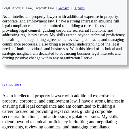
Legal Officer, IP Law, Corporate Law
|
Website
|
+ posts
As an intellectual property lawyer with additional expertise in property,
corporate, and employment law. I have a strong interest in ensuring full
legal compliance and am committed to building a career focused on
providing legal counsel, guiding corporate secretarial functions, and
addressing regulatory issues. My skills extend beyond technical proficiency
in drafting and negotiating agreements, reviewing contracts, and managing
compliance processes. I also bring a practical understanding of the legal
needs of both individuals and businesses. With this blend of technical and
strategic insight, I am dedicated to advancing business legal interests and
driving positive change within any organization I serve.
iyanuoluwa
As an intellectual property lawyer with additional expertise in
property, corporate, and employment law. I have a strong interest in
ensuring full legal compliance and am committed to building a
career focused on providing legal counsel, guiding corporate
secretarial functions, and addressing regulatory issues. My skills
extend beyond technical proficiency in drafting and negotiating
agreements, reviewing contracts, and managing compliance