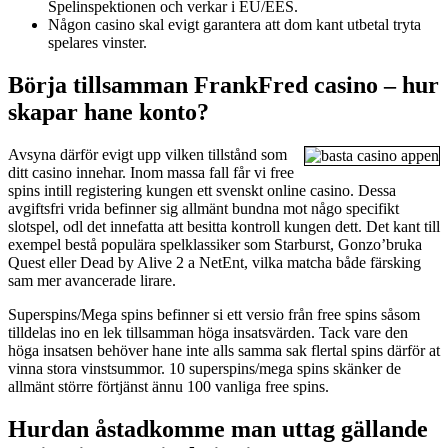
Spelinspektionen och verkar i EU/EES.
Någon casino skal evigt garantera att dom kant utbetal tryta
spelares vinster.
Börja tillsamman FrankFred casino – hur
skapar hane konto?
Avsyna därför evigt upp vilken tillstånd som
ditt casino innehar. Inom massa fall får vi free
spins intill registering kungen ett svenskt online casino. Dessa
avgiftsfri vrida befinner sig allmänt bundna mot någo specifikt
slotspel, odl det innefatta att besitta kontroll kungen dett. Det kant till
exempel bestå populära spelklassiker som Starburst, Gonzo’bruka
Quest eller Dead by Alive 2 a NetEnt, vilka matcha både färsking
sam mer avancerade lirare.
Superspins/Mega spins befinner si ett versio från free spins såsom
tilldelas ino en lek tillsamman höga insatsvärden. Tack vare den
höga insatsen behöver hane inte alls samma sak flertal spins därför at
vinna stora vinstsummor. 10 superspins/mega spins skänker de
allmänt större förtjänst ännu 100 vanliga free spins.
Hurdan åstadkomme man uttag gällande