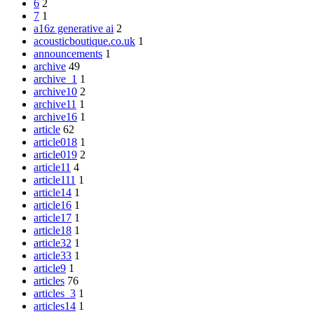
6
2
7
1
a16z generative ai
2
acousticboutique.co.uk
1
announcements
1
archive
49
archive_1
1
archive10
2
archive11
1
archive16
1
article
62
article018
1
article019
2
article11
4
article111
1
article14
1
article16
1
article17
1
article18
1
article32
1
article33
1
article9
1
articles
76
articles_3
1
articles14
1