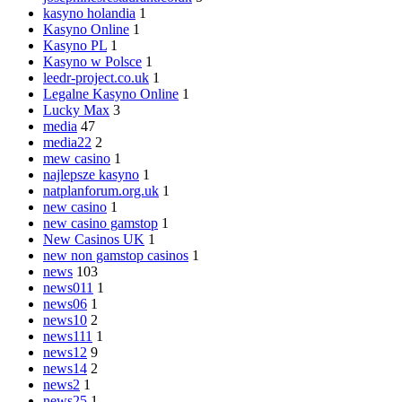
kasyno holandia
1
Kasyno Online
1
Kasyno PL
1
Kasyno w Polsce
1
leedr-project.co.uk
1
Legalne Kasyno Online
1
Lucky Max
3
media
47
media22
2
mew casino
1
najlepsze kasyno
1
natplanforum.org.uk
1
new casino
1
new casino gamstop
1
New Casinos UK
1
new non gamstop casinos
1
news
103
news011
1
news06
1
news10
2
news111
1
news12
9
news14
2
news2
1
news25
1