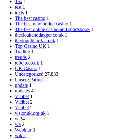
Tax
1
test
1
texts
1
The best casino
1
The best new online casino
1
The best online casino and sportsbook
1
thecloakanddagger.co.uk
1
thedoughhook.co.uk
1
Top Casino UK
1
Trading
1
trends
2
tubejp.co.uk
1
UK Casino
1
Uncategorized
27,833
Unsere Partner
2
update
1
updates
4
Vicibet
1
Vicibet
2
Vicibet
5
visionuk.org.uk
1
w
34
wa
2
Webinar
3
wikis
1