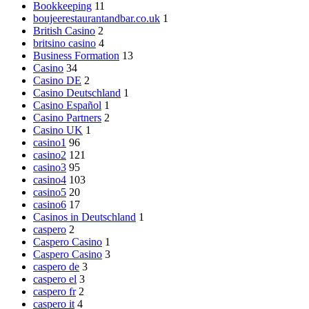
Bookkeeping
11
boujeerestaurantandbar.co.uk
1
British Casino
2
britsino casino
4
Business Formation
13
Casino
34
Casino DE
2
Casino Deutschland
1
Casino Español
1
Casino Partners
2
Casino UK
1
casino1
96
casino2
121
casino3
95
casino4
103
casino5
20
casino6
17
Casinos in Deutschland
1
caspero
2
Caspero Casino
1
Caspero Casino
3
caspero de
3
caspero el
3
caspero fr
2
caspero it
4