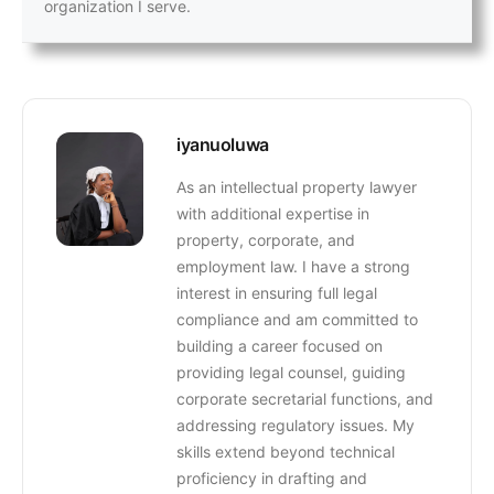
organization I serve.
iyanuoluwa
As an intellectual property lawyer
with additional expertise in
property, corporate, and
employment law. I have a strong
interest in ensuring full legal
compliance and am committed to
building a career focused on
providing legal counsel, guiding
corporate secretarial functions, and
addressing regulatory issues. My
skills extend beyond technical
proficiency in drafting and