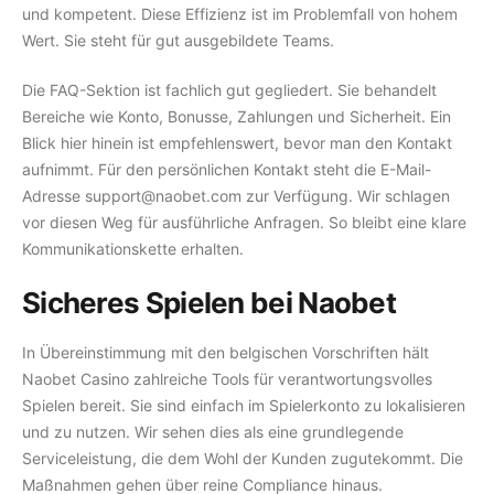
und kompetent. Diese Effizienz ist im Problemfall von hohem
Wert. Sie steht für gut ausgebildete Teams.
Die FAQ-Sektion ist fachlich gut gegliedert. Sie behandelt
Bereiche wie Konto, Bonusse, Zahlungen und Sicherheit. Ein
Blick hier hinein ist empfehlenswert, bevor man den Kontakt
aufnimmt. Für den persönlichen Kontakt steht die E-Mail-
Adresse support@naobet.com zur Verfügung. Wir schlagen
vor diesen Weg für ausführliche Anfragen. So bleibt eine klare
Kommunikationskette erhalten.
Sicheres Spielen bei Naobet
In Übereinstimmung mit den belgischen Vorschriften hält
Naobet Casino zahlreiche Tools für verantwortungsvolles
Spielen bereit. Sie sind einfach im Spielerkonto zu lokalisieren
und zu nutzen. Wir sehen dies als eine grundlegende
Serviceleistung, die dem Wohl der Kunden zugutekommt. Die
Maßnahmen gehen über reine Compliance hinaus.