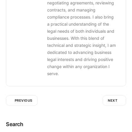
negotiating agreements, reviewing
contracts, and managing
compliance processes. I also bring
a practical understanding of the
legal needs of both individuals and
businesses. With this blend of
technical and strategic insight, I am
dedicated to advancing business
legal interests and driving positive
change within any organization I
serve.
PREVIOUS
NEXT
Search