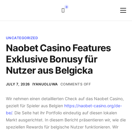
0
Home
Services
UNCATEGORIZED
Pricing
Naobet Casino Features
Exklusive Bonusy für
Resources
Nutzer aus Belgicka
Login
JULY 7, 2026
IYANUOLUWA
COMMENTS OFF
Wir nehmen einen detaillierten Check auf das Naobet Casino,
gezielt für Spieler aus Belgien
https://naobet-casino.org/de-
be/
. Die Seite hat ihr Portfolio eindeutig auf diesen lokalen
Markt ausgerichtet. In diesem Bericht präsentieren wir, wie die
speziellen Rewards für belgische Nutzer funktionieren. Wir