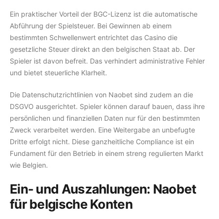
Ein praktischer Vorteil der BGC-Lizenz ist die automatische
Abführung der Spielsteuer. Bei Gewinnen ab einem
bestimmten Schwellenwert entrichtet das Casino die
gesetzliche Steuer direkt an den belgischen Staat ab. Der
Spieler ist davon befreit. Das verhindert administrative Fehler
und bietet steuerliche Klarheit.
Die Datenschutzrichtlinien von Naobet sind zudem an die
DSGVO ausgerichtet. Spieler können darauf bauen, dass ihre
persönlichen und finanziellen Daten nur für den bestimmten
Zweck verarbeitet werden. Eine Weitergabe an unbefugte
Dritte erfolgt nicht. Diese ganzheitliche Compliance ist ein
Fundament für den Betrieb in einem streng regulierten Markt
wie Belgien.
Ein- und Auszahlungen: Naobet
für belgische Konten