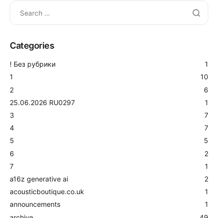
Categories
! Без рубрики
1
1
10
2
6
25.06.2026 RU0297
1
3
7
4
7
5
5
6
2
7
1
a16z generative ai
2
acousticboutique.co.uk
1
announcements
1
archive
49