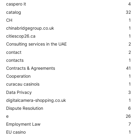
caspero it
4
catalog
32
CH
1
chinabridgegroup.co.uk
1
citiescop26.ca
1
Consulting services in the UAE
2
contact
2
contacts
1
Contracts & Agreements
41
Cooperation
1
curacau casinois
1
Data Privacy
3
digitalcamera-shopping.co.uk
1
Dispute Resolution
6
e
26
Employment Law
7
EU casino
1