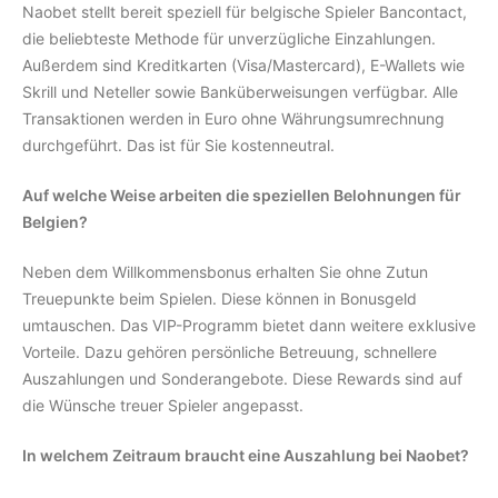
Naobet stellt bereit speziell für belgische Spieler Bancontact,
die beliebteste Methode für unverzügliche Einzahlungen.
Außerdem sind Kreditkarten (Visa/Mastercard), E-Wallets wie
Skrill und Neteller sowie Banküberweisungen verfügbar. Alle
Transaktionen werden in Euro ohne Währungsumrechnung
durchgeführt. Das ist für Sie kostenneutral.
Auf welche Weise arbeiten die speziellen Belohnungen für
Belgien?
Neben dem Willkommensbonus erhalten Sie ohne Zutun
Treuepunkte beim Spielen. Diese können in Bonusgeld
umtauschen. Das VIP-Programm bietet dann weitere exklusive
Vorteile. Dazu gehören persönliche Betreuung, schnellere
Auszahlungen und Sonderangebote. Diese Rewards sind auf
die Wünsche treuer Spieler angepasst.
In welchem Zeitraum braucht eine Auszahlung bei Naobet?