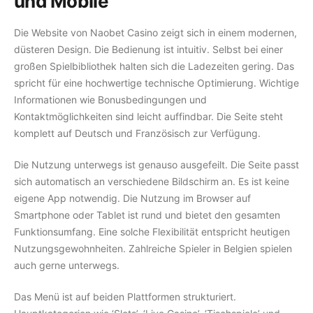
und Mobile
Die Website von Naobet Casino zeigt sich in einem modernen,
düsteren Design. Die Bedienung ist intuitiv. Selbst bei einer
großen Spielbibliothek halten sich die Ladezeiten gering. Das
spricht für eine hochwertige technische Optimierung. Wichtige
Informationen wie Bonusbedingungen und
Kontaktmöglichkeiten sind leicht auffindbar. Die Seite steht
komplett auf Deutsch und Französisch zur Verfügung.
Die Nutzung unterwegs ist genauso ausgefeilt. Die Seite passt
sich automatisch an verschiedene Bildschirm an. Es ist keine
eigene App notwendig. Die Nutzung im Browser auf
Smartphone oder Tablet ist rund und bietet den gesamten
Funktionsumfang. Eine solche Flexibilität entspricht heutigen
Nutzungsgewohnheiten. Zahlreiche Spieler in Belgien spielen
auch gerne unterwegs.
Das Menü ist auf beiden Plattformen strukturiert.