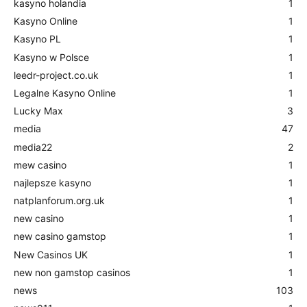
kasyno holandia
1
Kasyno Online
1
Kasyno PL
1
Kasyno w Polsce
1
leedr-project.co.uk
1
Legalne Kasyno Online
1
Lucky Max
3
media
47
media22
2
mew casino
1
najlepsze kasyno
1
natplanforum.org.uk
1
new casino
1
new casino gamstop
1
New Casinos UK
1
new non gamstop casinos
1
news
103