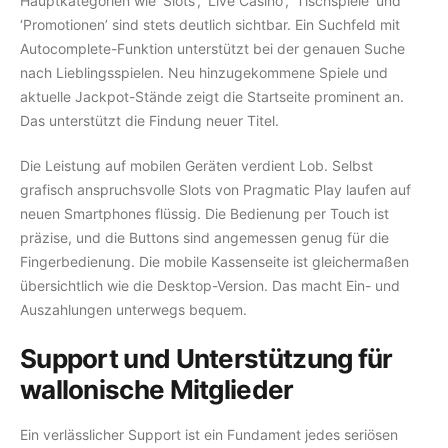
Hauptkategorien wie ‘Slots’, ‘Live Casino’, ‘Tischspiele’ und
‘Promotionen’ sind stets deutlich sichtbar. Ein Suchfeld mit
Autocomplete-Funktion unterstützt bei der genauen Suche
nach Lieblingsspielen. Neu hinzugekommene Spiele und
aktuelle Jackpot-Stände zeigt die Startseite prominent an.
Das unterstützt die Findung neuer Titel.
Die Leistung auf mobilen Geräten verdient Lob. Selbst
grafisch anspruchsvolle Slots von Pragmatic Play laufen auf
neuen Smartphones flüssig. Die Bedienung per Touch ist
präzise, und die Buttons sind angemessen genug für die
Fingerbedienung. Die mobile Kassenseite ist gleichermaßen
übersichtlich wie die Desktop-Version. Das macht Ein- und
Auszahlungen unterwegs bequem.
Support und Unterstützung für
wallonische Mitglieder
Ein verlässlicher Support ist ein Fundament jedes seriösen