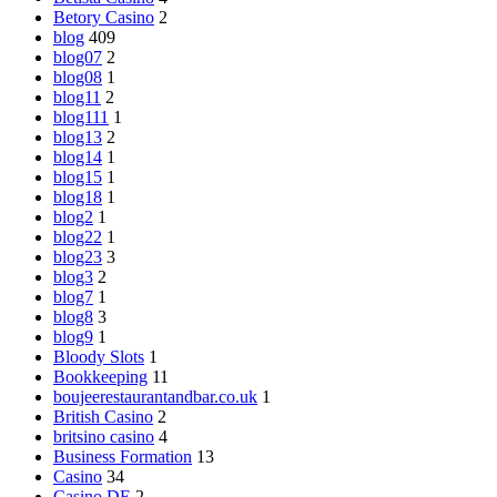
Betory Casino
2
blog
409
blog07
2
blog08
1
blog11
2
blog111
1
blog13
2
blog14
1
blog15
1
blog18
1
blog2
1
blog22
1
blog23
3
blog3
2
blog7
1
blog8
3
blog9
1
Bloody Slots
1
Bookkeeping
11
boujeerestaurantandbar.co.uk
1
British Casino
2
britsino casino
4
Business Formation
13
Casino
34
Casino DE
2