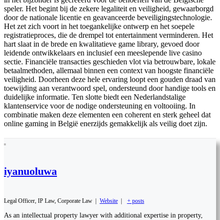
speler. Het begint bij de zekere legaliteit en veiligheid, gewaarborgd
door de nationale licentie en geavanceerde beveiligingstechnologie.
Het zet zich voort in het toegankelijke ontwerp en het soepele
registratieproces, die de drempel tot entertainment verminderen. Het
hart slaat in de brede en kwalitatieve game library, gevoed door
leidende ontwikkelaars en inclusief een meeslepende live casino
sectie. Financiële transacties geschieden vlot via betrouwbare, lokale
betaalmethoden, allemaal binnen een context van hoogste financiële
veiligheid. Doorheen deze hele ervaring loopt een gouden draad van
toewijding aan verantwoord spel, ondersteund door handige tools en
duidelijke informatie. Ten slotte biedt een Nederlandstalige
klantenservice voor de nodige ondersteuning en voltooiing. In
combinatie maken deze elementen een coherent en sterk geheel dat
online gaming in België enerzijds gemakkelijk als veilig doet zijn.
iyanuoluwa
Legal Officer, IP Law, Corporate Law
|
Website
|
+ posts
As an intellectual property lawyer with additional expertise in property,