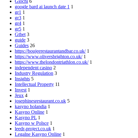
Giochi
6
google bard ai launch date 1
1
gr1
1
gr3
1
gr4
1
gr5
1
Gtbet
3
guide
3
Guides
26
https://boujeerestaurantandbar.co.uk/
1
https://www.oliversbrighton.co.uk/
1
https://www.thelondontriathlon.co.uk/
1
independent casino
2
Industry Regulation
3
Insights
5
Intellectual Property
11
Invest
1
Jeux
4
josephinesrestaurant.co.uk
5
kasyno holandia
1
Kasyno Online
1
Kasyno PL
1
Kasyno w Polsce
1
leedr-project.co.uk
1
Legalne Kasyno Online
1