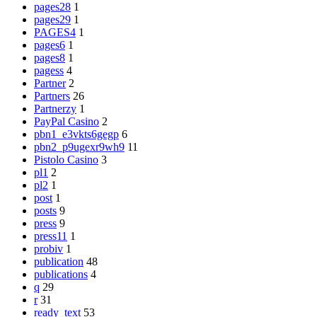
pages28
1
pages29
1
PAGES4
1
pages6
1
pages8
1
pagess
4
Partner
2
Partners
26
Partnerzy
1
PayPal Casino
2
pbn1_e3vkts6gegp
6
pbn2_p9ugexr9wh9
11
Pistolo Casino
3
pl1
2
pl2
1
post
1
posts
9
press
9
press11
1
probiv
1
publication
48
publications
4
q
29
r
31
ready_text
53