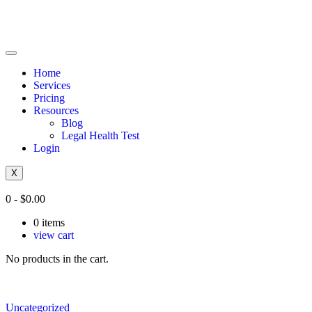
Home
Services
Pricing
Resources
Blog
Legal Health Test
Login
X
0
-
$
0.00
0
items
view cart
No products in the cart.
Uncategorized