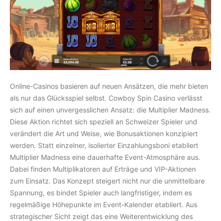
Online-Casinos basieren auf neuen Ansätzen, die mehr bieten
als nur das Glücksspiel selbst. Cowboy Spin Casino verlässt
sich auf einen unvergesslichen Ansatz: die Multiplier Madness.
Diese Aktion richtet sich speziell an Schweizer Spieler und
verändert die Art und Weise, wie Bonusaktionen konzipiert
werden. Statt einzelner, isolierter Einzahlungsboni etabliert
Multiplier Madness eine dauerhafte Event-Atmosphäre aus.
Dabei finden Multiplikatoren auf Erträge und VIP-Aktionen
zum Einsatz. Das Konzept steigert nicht nur die unmittelbare
Spannung, es bindet Spieler auch langfristiger, indem es
regelmäßige Höhepunkte im Event-Kalender etabliert. Aus
strategischer Sicht zeigt das eine Weiterentwicklung des