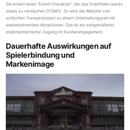
Sie kreiert einen “Event-Charakter”, der das Empfinden weckt,
etwas zu versäumen (FOMO). So wird die Website vom
schlichten Transaktionsort zu einem Unterhaltungsziel mit
wiederkehrenden Attraktionen. Das ist ein zeitgemäßerer,
erlebnisorientierter Zugang im Kundenengagement.
Dauerhafte Auswirkungen auf
Spielerbindung und
Markenimage