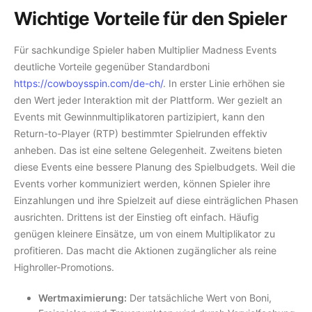
Wichtige Vorteile für den Spieler
Für sachkundige Spieler haben Multiplier Madness Events
deutliche Vorteile gegenüber Standardboni
https://cowboysspin.com/de-ch/
. In erster Linie erhöhen sie
den Wert jeder Interaktion mit der Plattform. Wer gezielt an
Events mit Gewinnmultiplikatoren partizipiert, kann den
Return-to-Player (RTP) bestimmter Spielrunden effektiv
anheben. Das ist eine seltene Gelegenheit. Zweitens bieten
diese Events eine bessere Planung des Spielbudgets. Weil die
Events vorher kommuniziert werden, können Spieler ihre
Einzahlungen und ihre Spielzeit auf diese einträglichen Phasen
ausrichten. Drittens ist der Einstieg oft einfach. Häufig
genügen kleinere Einsätze, um von einem Multiplikator zu
profitieren. Das macht die Aktionen zugänglicher als reine
Highroller-Promotions.
Wertmaximierung:
Der tatsächliche Wert von Boni,