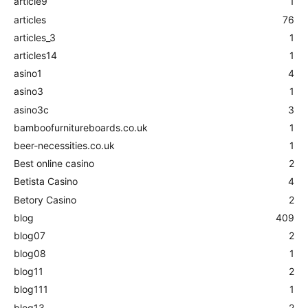
article9
1
articles
76
articles_3
1
articles14
1
asino1
4
asino3
1
asino3c
3
bamboofurnitureboards.co.uk
1
beer-necessities.co.uk
1
Best online casino
2
Betista Casino
4
Betory Casino
2
blog
409
blog07
2
blog08
1
blog11
2
blog111
1
blog13
2