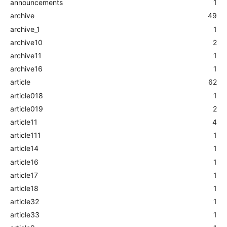
announcements
1
archive
49
archive_1
1
archive10
2
archive11
1
archive16
1
article
62
article018
1
article019
2
article11
4
article111
1
article14
1
article16
1
article17
1
article18
1
article32
1
article33
1