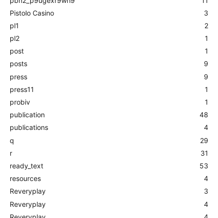
pbn2_p9ugexr9wh9
11
Pistolo Casino
3
pl1
2
pl2
1
post
1
posts
9
press
9
press11
1
probiv
1
publication
48
publications
4
q
29
r
31
ready_text
53
resources
4
Reveryplay
3
Reveryplay
4
Reveryplay
4