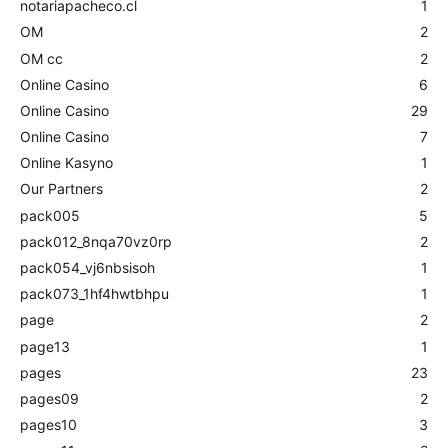
notariapacheco.cl
1
OM
2
OM cc
2
Online Casino
6
Online Casino
29
Online Casino
7
Online Kasyno
1
Our Partners
2
pack005
5
pack012_8nqa70vz0rp
2
pack054_vj6nbsisoh
1
pack073_1hf4hwtbhpu
1
page
2
page13
1
pages
23
pages09
2
pages10
3