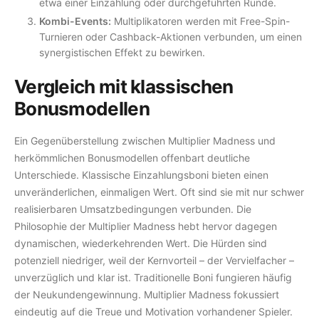
etwa einer Einzahlung oder durchgeführten Runde.
Kombi-Events:
Multiplikatoren werden mit Free-Spin-
Turnieren oder Cashback-Aktionen verbunden, um einen
synergistischen Effekt zu bewirken.
Vergleich mit klassischen
Bonusmodellen
Ein Gegenüberstellung zwischen Multiplier Madness und
herkömmlichen Bonusmodellen offenbart deutliche
Unterschiede. Klassische Einzahlungsboni bieten einen
unveränderlichen, einmaligen Wert. Oft sind sie mit nur schwer
realisierbaren Umsatzbedingungen verbunden. Die
Philosophie der Multiplier Madness hebt hervor dagegen
dynamischen, wiederkehrenden Wert. Die Hürden sind
potenziell niedriger, weil der Kernvorteil – der Vervielfacher –
unverzüglich und klar ist. Traditionelle Boni fungieren häufig
der Neukundengewinnung. Multiplier Madness fokussiert
eindeutig auf die Treue und Motivation vorhandener Spieler.