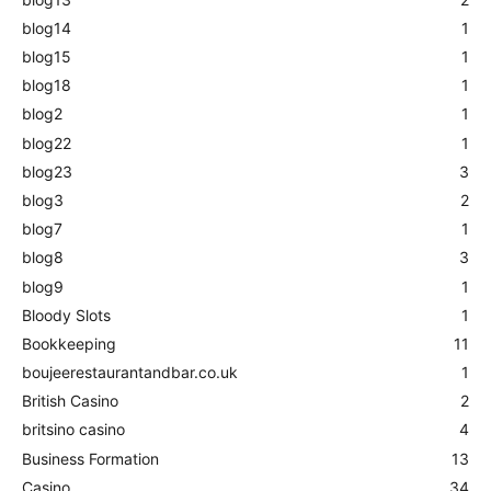
blog14
1
blog15
1
blog18
1
blog2
1
blog22
1
blog23
3
blog3
2
blog7
1
blog8
3
blog9
1
Bloody Slots
1
Bookkeeping
11
boujeerestaurantandbar.co.uk
1
British Casino
2
britsino casino
4
Business Formation
13
Casino
34