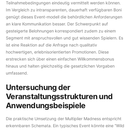
Teilnahmebedingungen eindeutig vermittelt werden können.
Im Vergleich zu intransparenten, dauerhaft verfügbaren Boni
genügt dieses Event-modell die behördlichen Anforderungen
an klare Kommunikation besser. Der Schwerpunkt auf
gesteigerte Belohnungen korrespondiert zudem zu einem
Segment mit anspruchsvollen und gut wissenden Spielern. Es
ist eine Reaktion auf die Anfrage nach qualitativ
hochwertigen, erlebnisorientierten Promotionen. Diese
erstrecken sich über einen einfachen Willkommensbonus
hinaus und halten gleichzeitig die gesetzlichen Vorgaben
umfassend.
Untersuchung der
Veranstaltungsstrukturen und
Anwendungsbeispiele
Die praktische Umsetzung der Multiplier Madness entspricht
erkennbaren Schemata. Ein typisches Event könnte eine “Wild